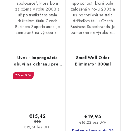
spoločnosť, ktorá bola
spoločnosť, ktorá bola
založená v roku 2003 a
založená v roku 2003 a
už po tretíkrát sa stala
už po tretíkrát sa stala
držiteľom titulu Czech
držiteľom titulu Czech
Business Superbrands. Je
Business Superbrands. Je
zameraná na výrobu a...
zameraná na výrobu a...
Uvex - Impregnácia
SmellWell Odor
obuvi na ochranu pred
Eliminator 300ml
premočením a
3 %
škvrnami 100 ml
9698/1
€15,42
€19,95
€16
€16,22 bez DPH
€12,54 bez DPH
Dodanie tovaru do 14