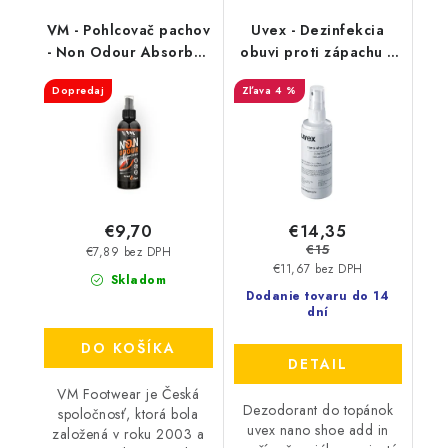
VM - Pohlcovač pachov
Uvex - Dezinfekcia
- Non Odour Absorber
obuvi proti zápachu a
3501
plesniam 125ml
Dopredaj
4 %
9698/3
€14,35
€9,70
€15
€7,89 bez DPH
€11,67 bez DPH
Skladom
Dodanie tovaru do 14
dní
DO KOŠÍKA
DETAIL
VM Footwear je Česká
Dezodorant do topánok
spoločnosť, ktorá bola
uvex nano shoe add in
založená v roku 2003 a