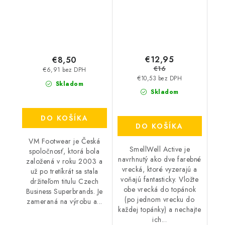
€12,95
€8,50
€16
€6,91 bez DPH
€10,53 bez DPH
Skladom
Skladom
DO KOŠÍKA
DO KOŠÍKA
VM Footwear je Česká
SmellWell Active je
spoločnosť, ktorá bola
navrhnutý ako dve farebné
založená v roku 2003 a
vrecká, ktoré vyzerajú a
už po tretíkrát sa stala
voňajú fantasticky. Vložte
držiteľom titulu Czech
obe vrecká do topánok
Business Superbrands. Je
(po jednom vrecku do
zameraná na výrobu a...
každej topánky) a nechajte
ich...