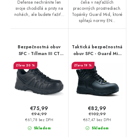
Defense nechránite len
čelia v najťažších
svoje chodidlá a prsty na
pracovných prostrediach.
nohách, ale budete ťažiť...
Topánky Guard Mid, ktoré
spĺňajú normy EN...
Bezpečnostná obuv
Taktická bezpečnostná
SFC - Tillman III CT
obuv SFC - Guard Mid
79494 - Akciová cena
S3 HRO WR SRC ESD
20 %
19 %
72237 Akciová cena
€75,99
€82,99
€94,99
€102,99
€61,78 bez DPH
€67,47 bez DPH
Skladom
Skladom