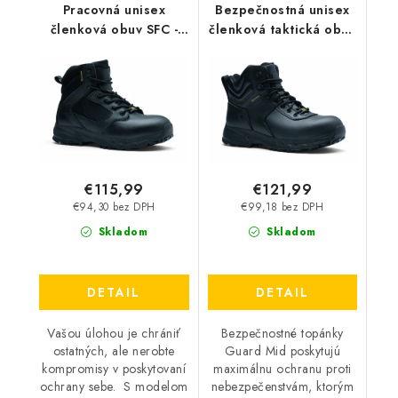
Pracovná unisex
Bezpečnostná unisex
členková obuv SFC -
členková taktická obuv
Defense O2 HRO WR
SFC - Guard Mid S3
SRC ESD čierna 62210
HRO WR SRC ESD
čierna 72237
€115,99
€121,99
€94,30 bez DPH
€99,18 bez DPH
Skladom
Skladom
DETAIL
DETAIL
Vašou úlohou je chrániť
Bezpečnostné topánky
ostatných, ale nerobte
Guard Mid poskytujú
kompromisy v poskytovaní
maximálnu ochranu proti
ochrany sebe. S modelom
nebezpečenstvám, ktorým