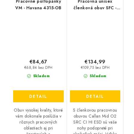
Pracovné poltopánky
Pracovná unisex
VM - Havana 4315-OB
členková obuv SFC -
Callan Mid O2 SRC CI
HI ESD čierna 62204
€84,67
€134,99
€68,84 bez DPH
€109,75 bez DPH
Skladom
Skladom
DETAIL
DETAIL
Obuv vysokej kvality, ktoré
S členkovou pracovnou
vám dokonale poslúžia v
obuvou Callan Mid O2
rôznych pracovných
SRC CI HI ESD sú vaše
oblastiach aj pri
nohy podopreté pri