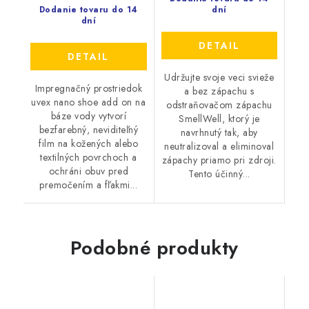
Dodanie tovaru do 14
dní
dní
DETAIL
DETAIL
Udržujte svoje veci svieže
Impregnačný prostriedok
a bez zápachu s
uvex nano shoe add on na
odstraňovačom zápachu
báze vody vytvorí
SmellWell, ktorý je
bezfarebný, neviditeľný
navrhnutý tak, aby
film na kožených alebo
neutralizoval a eliminoval
textilných povrchoch a
zápachy priamo pri zdroji.
ochráni obuv pred
Tento účinný...
premočením a fľakmi...
Podobné produkty