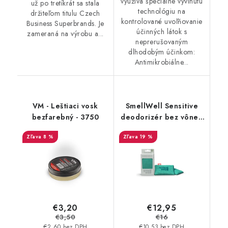
využíva špeciálne vyvinutú
už po tretíkrát sa stala
technológiu na
držiteľom titulu Czech
kontrolované uvoľňovanie
Business Superbrands. Je
účinných látok s
zameraná na výrobu a...
neprerušovaným
dlhodobým účinkom:
Antimikrobiálne...
VM - Leštiaci vosk
SmellWell Sensitive
bezfarebný - 3750
deodorizér bez vône -
Green
8 %
19 %
€3,20
€12,95
€3,50
€16
€2,60 bez DPH
€10,53 bez DPH