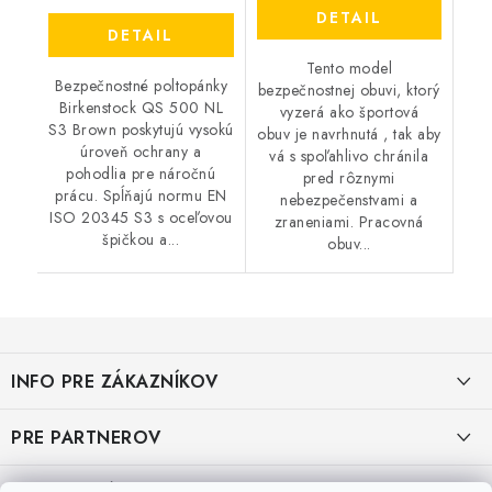
DETAIL
DETAIL
Tento model
Bezpečnostné poltopánky
bezpečnostnej obuvi, ktorý
Birkenstock QS 500 NL
vyzerá ako športová
S3 Brown poskytujú vysokú
obuv je navrhnutá , tak aby
úroveň ochrany a
vá s spoľahlivo chránila
pohodlia pre náročnú
pred rôznymi
prácu. Spĺňajú normu EN
nebezpečenstvami a
ISO 20345 S3 s oceľovou
zraneniami. Pracovná
špičkou a...
obuv...
Z
á
INFO PRE ZÁKAZNÍKOV
p
ä
AKO NAKUPOVAŤ
PRE PARTNEROV
t
i
OBCHODNÉ PODMIENKY
KATALÓG OBUVI A OPP ČERVA