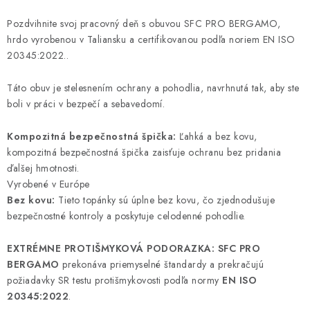
Pozdvihnite svoj pracovný deň s obuvou SFC PRO BERGAMO,
hrdo vyrobenou v Taliansku a certifikovanou podľa noriem EN ISO
20345:2022..
Táto obuv je stelesnením ochrany a pohodlia, navrhnutá tak, aby ste
boli v práci v bezpečí a sebavedomí.
Kompozitná bezpečnostná špička:
Ľahká a bez kovu,
kompozitná bezpečnostná špička zaisťuje ochranu bez pridania
ďalšej hmotnosti.
Vyrobené v Európe
Bez kovu:
Tieto topánky sú úplne bez kovu, čo zjednodušuje
bezpečnostné kontroly a poskytuje celodenné pohodlie.
EXTRÉMNE PROTIŠMYKOVÁ PODORAZKA: SFC PRO
BERGAMO
prekonáva priemyselné štandardy a prekračujú
požiadavky SR testu protišmykovosti podľa normy
EN ISO
20345:2022
.