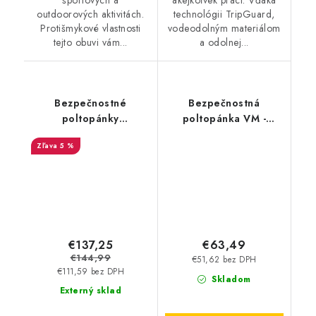
športových a
akejkoľvek práci. Vďaka
outdoorových aktivitách.
technológii TripGuard,
Protišmykové vlastnosti
vodeodolným materiálom
tejto obuvi vám...
a odolnej...
Bezpečnostné
Bezpečnostná
poltopánky
poltopánka VM -
BIRKENSTOCK -
Mississippi 4755-S1P
5 %
Birkenstock QS 500 NL
S3 Brown 35064
€137,25
€63,49
€144,99
€51,62 bez DPH
€111,59 bez DPH
Skladom
Externý sklad