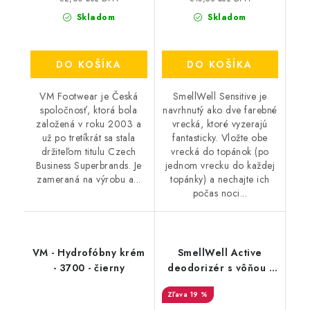
Skladom
Skladom
DO KOŠÍKA
DO KOŠÍKA
VM Footwear je Česká
SmellWell Sensitive je
spoločnosť, ktorá bola
navrhnutý ako dve farebné
založená v roku 2003 a
vrecká, ktoré vyzerajú
už po tretíkrát sa stala
fantasticky. Vložte obe
držiteľom titulu Czech
vrecká do topánok (po
Business Superbrands. Je
jednom vrecku do každej
zameraná na výrobu a...
topánky) a nechajte ich
počas noci...
VM - Hydrofóbny krém
SmellWell Active
- 3700 - čierny
deodorizér s vôňou -
Camo Green
19 %