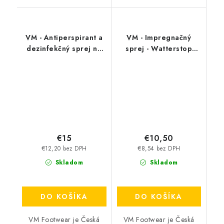
VM - Antiperspirant a
VM - Impregnačný
dezinfekčný sprej na
sprej - Watterstop
topánky - FreshStep
3600
2v1 3500
€15
€10,50
€12,20 bez DPH
€8,54 bez DPH
Skladom
Skladom
DO KOŠÍKA
DO KOŠÍKA
VM Footwear je Česká
VM Footwear je Česká