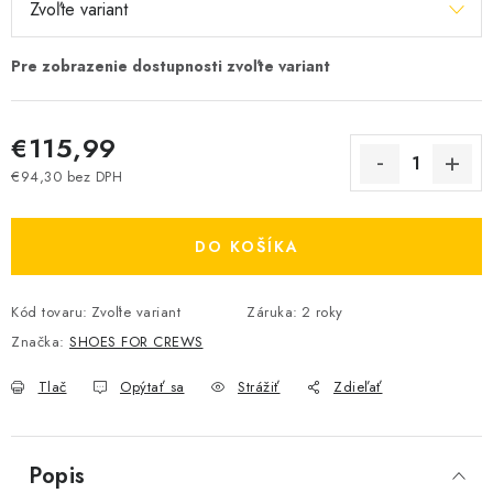
€115,99
€94,30 bez DPH
Jednotková cena:
DO KOŠÍKA
Kód tovaru:
Zvoľte variant
Záruka
:
2 roky
Značka:
SHOES FOR CREWS
Tlač
Opýtať sa
Strážiť
Zdieľať
Popis