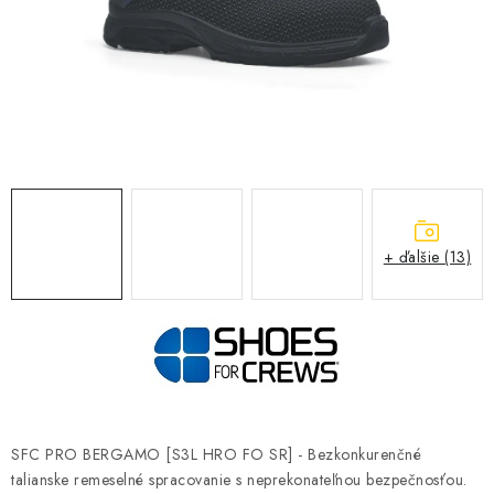
BLOG
KONTAKT
O NÁS
HODNOTENIE OBCHODU
OCHRANNÉ PRACOVNÉ POMÔCKY
+ ďalšie (13)
ZNAČKY
Často kladené otázky
INFORMÁCIE PRE ZÁKAZNÍKOV
Napíšte nám
SFC PRO BERGAMO [S3L HRO FO SR] - Bezkonkurenčné
talianske remeselné spracovanie s neprekonateľnou bezpečnosťou.