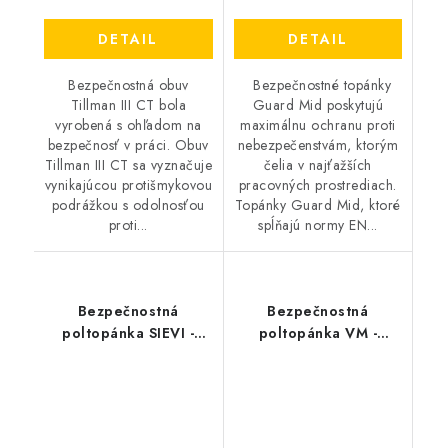
DETAIL
DETAIL
Bezpečnostná obuv
Bezpečnostné topánky
Tillman III CT bola
Guard Mid poskytujú
vyrobená s ohľadom na
maximálnu ochranu proti
bezpečnosť v práci. Obuv
nebezpečenstvám, ktorým
Tillman III CT sa vyznačuje
čelia v najťažších
vynikajúcou protišmykovou
pracovných prostrediach.
podrážkou s odolnosťou
Topánky Guard Mid, ktoré
proti...
spĺňajú normy EN...
Bezpečnostná
Bezpečnostná
poltopánka SIEVI -
poltopánka VM -
Matador+ S3
Palermo 2085-S1P ESD
BOA