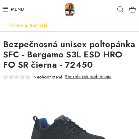
Prejsť
Hľad
na
obsah
Výroba a Priemysel
PRACOVNÁ A BEZPEČNOSTNÁ OBUV
Bezpečnosná unisex poltopánka
VOĽNOČASOVÁ OBUV
SFC - Bergamo S3L ESD HRO
VÝPREDAJ
FO SR čierna - 72450
VLOŽKY
Podrobnosti hodnotenia
Neohodnotené
IMPREGNÁCIA A OCHRANA
PRE KÁVIČKÁROV
BEZPEČNOSTNÉ NORMY A SYMBOLY