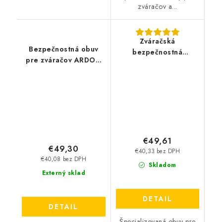
zváračov a...
Zváračská
Bezpečnostná obuv
bezpečnostná
pre zváračov ARDON
členková obuv
Integral S1P G3428
BENNON - WELDER
XTR S3L
€49,61
€49,30
€40,33 bez DPH
€40,08 bez DPH
Skladom
Externý sklad
DETAIL
DETAIL
Špecializovaná obuv pre