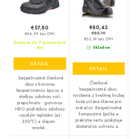
€80,43
€57,80
€83,19
€46,99 bez DPH
€65,39 bez DPH
Dodanie do 7 pracovných
dní
Skladom
DETAIL
DETAIL
• bezpečnostná členková
Členková
obuv s kovovou
bezpečnostná obuv,
bezpečnostnou špicou a
vyrobená z kvalitnej hrubej
stielkou odolnou voči
kože určená hlavne pre
prepichnutiu • gumovou
zváračov. Bezpečnostná
HRO podrážkou odolnou
kompozitná špička a
vysokým teplotám (až
prekrytie nartu poskytuje
300°C) a olejom •
dostatočnú ochranu a...
vysoká...