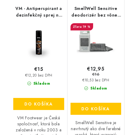
VM - Antiperspirant a
SmellWell Sensitive
dezinfekčný sprej na
deodorizér bez vône -
topánky - FreshStep
Grey
19 %
2v1 3500
€12,95
€15
€16
€12,20 bez DPH
€10,53 bez DPH
Skladom
Skladom
DO KOŠÍKA
DO KOŠÍKA
VM Footwear je Česká
SmellWell Sensitive je
spoločnosť, ktorá bola
navrhnutý ako dve farebné
založená v roku 2003 a
vrecká, ktoré vyzerajú