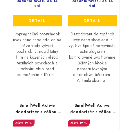
Dodanie tovaru do 14
Dodanie tovaru do 14
dní
dní
DETAIL
DETAIL
Impregnačný prostriedok
Dezodorant do topánok
uvex nano shoe add on na
uvex nano shoe add in
báze vody vytvorí
využíva špeciálne vyvinutú
bezfarebný, neviditeľný
technológiu na
film na kožených alebo
kontrolované uvoľňovanie
textilných povrchoch a
účinných látok s
ochráni obuv pred
neprerušovaným
premočením a fľakmi...
dlhodobým účinkom:
Antimikrobiálne...
SmellWell Active
SmellWell Active
deodorizér s vôňou -
deodorizér s vôňou -
Tropical Blue
Black Zebra
19 %
19 %