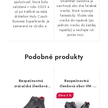
SmellWell Sensitive je
spoločnosť, ktorá bola
navrhnutý ako dve farebné
založená v roku 2003 a
vrecká, ktoré vyzerajú
už po tretíkrát sa stala
fantasticky. Vložte obe
držiteľom titulu Czech
vrecká do topánok (po
Business Superbrands. Je
jednom vrecku do každej
zameraná na výrobu a...
topánky) a nechajte ich
počas noci...
Podobné produkty
Bezpečnostná
Bezpečnostná
zváračská členková
členková obuv VM -
obuv Cerva Steeler
Reykjavik 2480-S3
3 %
Welder S3 HRO M SRA
- čierna