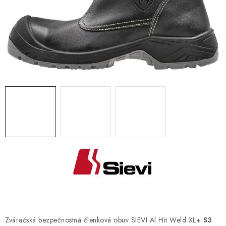
BLOG
KONTAKT
O NÁS
HODNOTENIE OBCHODU
OCHRANNÉ PRACOVNÉ POMÔCKY
ZNAČKY
Často kladené otázky
INFORMÁCIE PRE ZÁKAZNÍKOV
Napíšte nám
Zváračská bezpečnostná členková obuv SIEVI Al Hit Weld XL+
S3