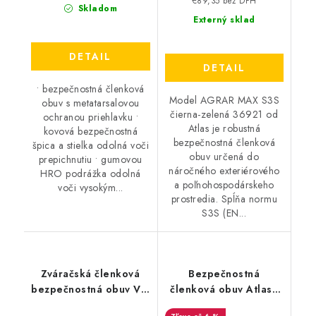
€89,35 bez DPH
Skladom
Externý sklad
DETAIL
DETAIL
• bezpečnostná členková
Model AGRAR MAX S3S
obuv s metatarsalovou
čierna-zelená 36921 od
ochranou priehlavku •
Atlas je robustná
kovová bezpečnostná
bezpečnostná členková
špica a stielka odolná voči
obuv určená do
prepichnutiu • gumovou
náročného exteriérového
HRO podrážka odolná
a poľnohospodárskeho
voči vysokým...
prostredia. Spĺňa normu
S3S (EN...
Zváračská členková
Bezpečnostná
bezpečnostná obuv VM
členková obuv Atlas -
- Bolton 5080-S3L
Duo Soft 765 2.0 S3