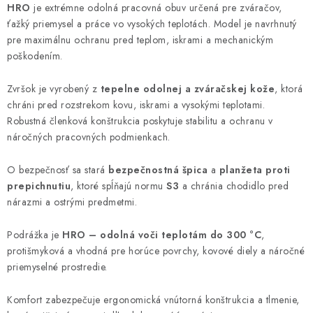
HRO
je extrémne odolná pracovná obuv určená pre zváračov,
ťažký priemysel a práce vo vysokých teplotách. Model je navrhnutý
pre maximálnu ochranu pred teplom, iskrami a mechanickým
poškodením.
Zvršok je vyrobený z
tepelne odolnej a zváračskej kože
, ktorá
chráni pred rozstrekom kovu, iskrami a vysokými teplotami.
Robustná členková konštrukcia poskytuje stabilitu a ochranu v
náročných pracovných podmienkach.
O bezpečnosť sa stará
bezpečnostná špica
a
planžeta proti
prepichnutiu
, ktoré spĺňajú normu
S3
a chránia chodidlo pred
nárazmi a ostrými predmetmi.
Podrážka je
HRO – odolná voči teplotám do 300 °C
,
protišmyková a vhodná pre horúce povrchy, kovové diely a náročné
priemyselné prostredie.
Komfort zabezpečuje ergonomická vnútorná konštrukcia a tlmenie,