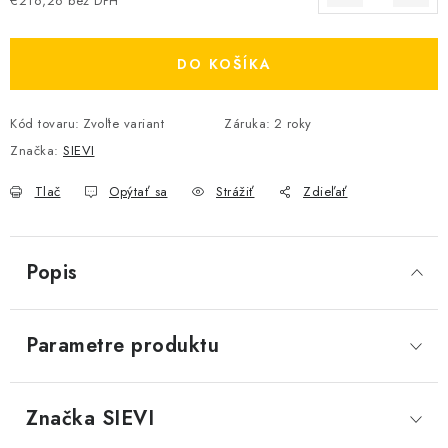
€216,26 bez DPH
Jednotková cena:
DO KOŠÍKA
Kód tovaru:
Zvoľte variant
Záruka
:
2 roky
Značka:
SIEVI
Tlač
Opýtať sa
Strážiť
Zdieľať
Popis
Parametre produktu
Značka
 SIEVI