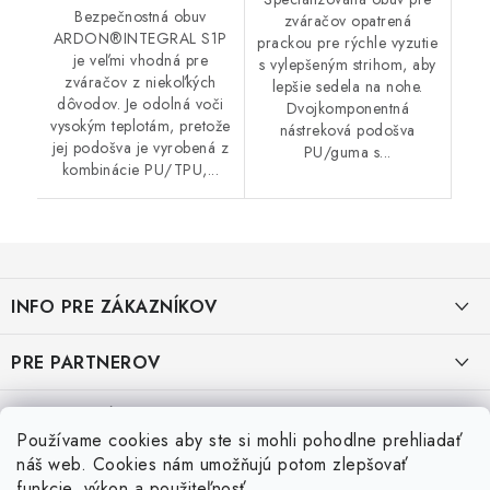
Bezpečnostná obuv
zváračov opatrená
ARDON®INTEGRAL S1P
prackou pre rýchle vyzutie
je veľmi vhodná pre
s vylepšeným strihom, aby
zváračov z niekoľkých
lepšie sedela na nohe.
dôvodov. Je odolná voči
Dvojkomponentná
vysokým teplotám, pretože
nástreková podošva
jej podošva je vyrobená z
PU/guma s...
kombinácie PU/TPU,...
Z
á
INFO PRE ZÁKAZNÍKOV
p
ä
AKO NAKUPOVAŤ
PRE PARTNEROV
t
i
OBCHODNÉ PODMIENKY
KATALÓG OBUVI A OPP ČERVA
VEĽKOSTNÉ TABUĽKY PRACOVNEJ OBUVI
e
Používame cookies aby ste si mohli pohodlne prehliadať
OCHRANA OSOBNÝCH ÚDAJOV
KATALÓG OBUVI A OPP CXS
Veľkostná tabuľka obuvi SKECHER
náš web. Cookies nám umožňujú potom zlepšovať
Posledné hodnotenie produktov
funkcie, výkon a použiteľnosť.