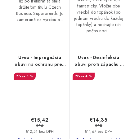
už po tretíkrát sa stala
fantasticky. Vložte obe
držiteľom titulu Czech
vrecká do topánok (po
Business Superbrands. Je
jednom vrecku do každej
zameraná na výrobu a...
topánky) a nechajte ich
počas noci...
Uvex - Impregnácia
Uvex - Dezinfekcia
obuvi na ochranu pred
obuvi proti zápachu a
premočením a
plesniam 125ml
3 %
4 %
škvrnami 100 ml
9698/3
9698/1
€15,42
€14,35
€16
€15
€12,54 bez DPH
€11,67 bez DPH