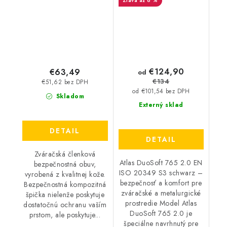
až 6 %
čierna 36956
€124,90
€63,49
od
€134
€51,62 bez DPH
od €101,54 bez DPH
Skladom
Externý sklad
DETAIL
DETAIL
Zváračská členková
Atlas DuoSoft 765 2.0 EN
bezpečnostná obuv,
ISO 20349 S3 schwarz –
vyrobená z kvalitnej kože.
bezpečnosť a komfort pre
Bezpečnostná kompozitná
zváračské a metalurgické
špička nielenže poskytuje
prostredie Model Atlas
dostatočnú ochranu vaším
DuoSoft 765 2.0 je
prstom, ale poskytuje...
špeciálne navrhnutý pre