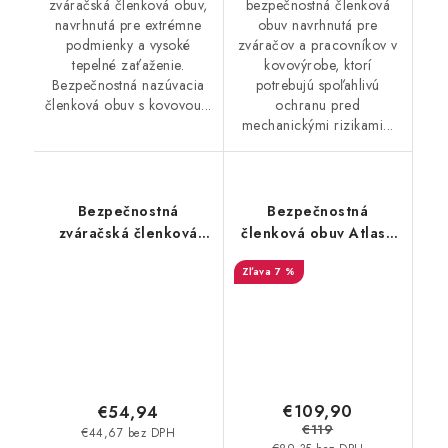
zváračská členková obuv,
bezpečnostná členková
navrhnutá pre extrémne
obuv navrhnutá pre
podmienky a vysoké
zváračov a pracovníkov v
tepelné zaťaženie.
kovovýrobe, ktorí
Bezpečnostná nazúvacia
potrebujú spoľahlivú
členková obuv s kovovou...
ochranu pred
mechanickými rizikami...
Bezpečnostná
Bezpečnostná
zváračská členková
členková obuv Atlas -
obuv Cerva Steeler
AGRAR MAX S3S
7 %
Metatarsal S3 HRO M
čierna-zelená 36921
SRA - čierna
€109,90
€54,94
€119
€44,67 bez DPH