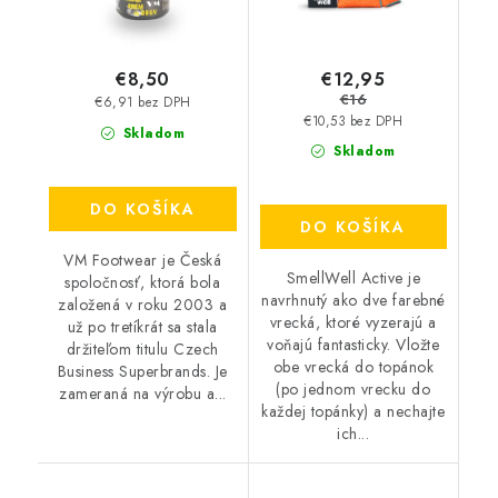
€12,95
€8,50
€16
€6,91 bez DPH
€10,53 bez DPH
Skladom
Skladom
DO KOŠÍKA
DO KOŠÍKA
VM Footwear je Česká
SmellWell Active je
spoločnosť, ktorá bola
navrhnutý ako dve farebné
založená v roku 2003 a
vrecká, ktoré vyzerajú a
už po tretíkrát sa stala
voňajú fantasticky. Vložte
držiteľom titulu Czech
obe vrecká do topánok
Business Superbrands. Je
(po jednom vrecku do
zameraná na výrobu a...
každej topánky) a nechajte
ich...