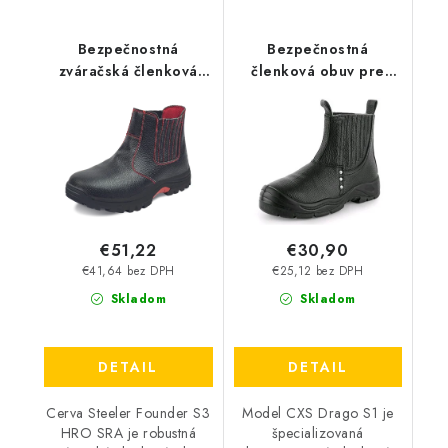
Bezpečnostná
Bezpečnostná
zváračská členková
členková obuv pre
obuv Cerva Steeler
zváračov CXS - Drago
Founder S3 HRO SRA -
S1
čierna
€51,22
€30,90
€41,64 bez DPH
€25,12 bez DPH
Skladom
Skladom
DETAIL
DETAIL
Cerva Steeler Founder S3
Model CXS Drago S1 je
HRO SRA je robustná
špecializovaná