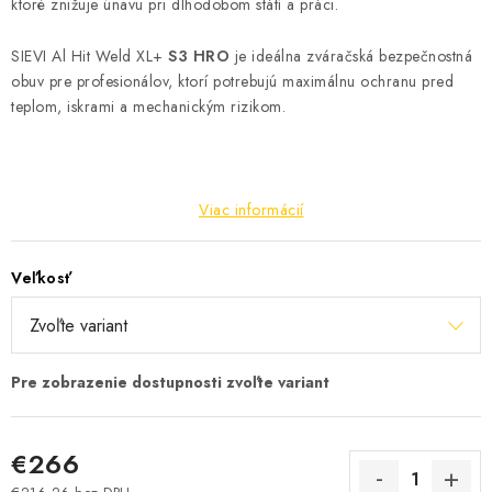
ktoré znižuje únavu pri dlhodobom státí a práci.
SIEVI Al Hit Weld XL+
S3 HRO
je ideálna zváračská bezpečnostná
obuv pre profesionálov, ktorí potrebujú maximálnu ochranu pred
teplom, iskrami a mechanickým rizikom.
Viac informácií
Veľkosť
€266