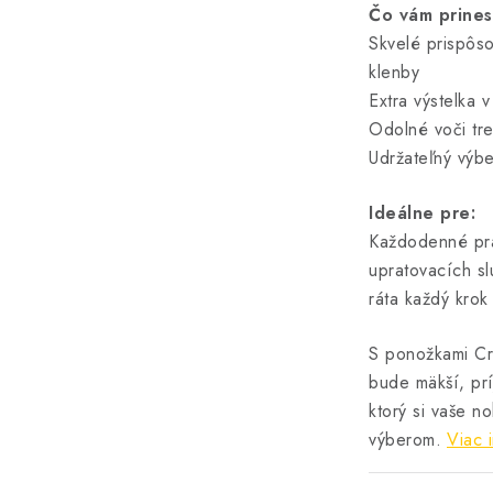
Čo vám prines
Skvelé prispôso
klenby
Extra výstelka 
Odolné voči tre
Udržateľný výb
Ideálne pre:
Každodenné pra
upratovacích sl
ráta každý krok
S ponožkami Cr
bude mäkší, prí
ktorý si vaše n
výberom.
Viac 