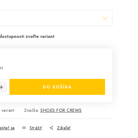
PH
cena:
DO KOŠÍKA
 variant
Značka:
SHOES FOR CREWS
pýtať sa
Strážiť
Zdieľať