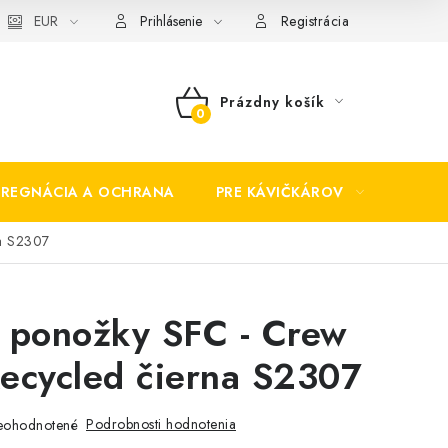
EUR
Prihlásenie
Registrácia
Prázdny košík
NÁKUPNÝ
KOŠÍK
PREGNÁCIA A OCHRANA
PRE KÁVIČKÁROV
BEZP
na S2307
 ponožky SFC - Crew
ecycled čierna S2307
Podrobnosti hodnotenia
eohodnotené