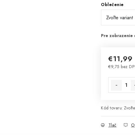
Oblečenie
€11,99
€9,75 bez D
Jednotková 
Kód tovaru:
Zvoľte
Tlač
O