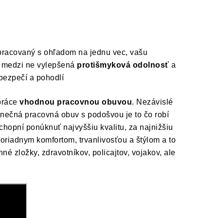
epracovaný s ohľadom na jednu vec, vašu
rí medzi ne vylepšená
protišmyková odolnosť
a
 bezpečí a pohodlí
práce
vhodnou pracovnou obuvou
. Nezávislé
nečná pracovná obuv s podošvou je to čo robí
hopní ponúknuť najvyššiu kvalitu, za najnižšiu
iadnym komfortom, trvanlivosťou a štýlom a to
é zložky, zdravotníkov, policajtov, vojakov, ale