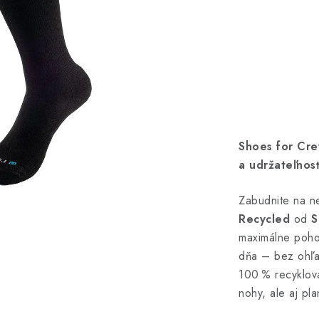
Shoes for Cre
a udržateľnos
Zabudnite na ne
Recycled
od
S
maximálne poho
dňa – bez ohľa
100 % recyklova
nohy, ale aj pla