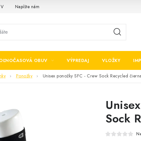
OV
Napíšte nám
OĽNOČASOVÁ OBUV
VÝPREDAJ
VLOŽKY
IM
nky
Ponožky
Unisex ponožky SFC - Crew Sock Recycled čier
Unisex
Sock R
N