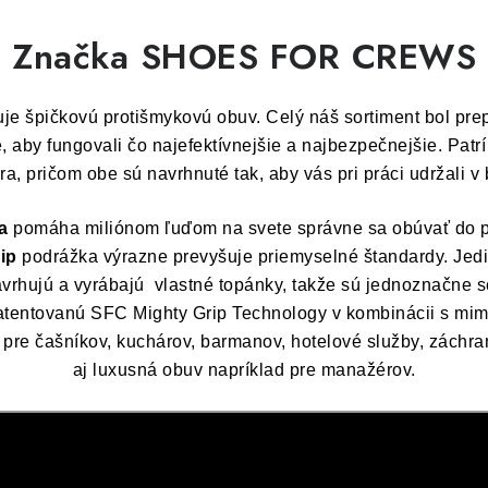
Značka SHOES FOR CREWS
je špičkovú protišmykovú obuv. Celý náš sortiment bol pr
, aby fungovali čo najefektívnejšie a najbezpečnejšie. Pat
, pričom obe sú navrhnuté tak, aby vás pri práci udržali v
a
pomáha miliónom ľuďom na svete správne sa obúvať do 
ip
podrážka výrazne prevyšuje priemyselné štandardy. Jedi
avrhujú a vyrábajú
vlastné topánky, takže sú jednoznačne sc
ntovanú SFC Mighty Grip Technology v kombinácii s mimor
pre čašníkov, kuchárov, barmanov, hotelové služby, záchrann
aj luxusná obuv napríklad pre manažérov.