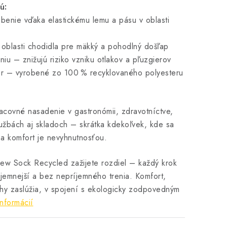
ú:
benie vďaka elastickému lemu a pásu v oblasti
v oblasti chodidla pre mäkký a pohodlný došľap
niu – znižujú riziko vzniku otlakov a pľuzgierov
er – vyrobené zo 100 % recyklovaného polyesteru
covné nasadenie v gastronómii, zdravotníctve,
užbách aj skladoch – skrátka kdekoľvek, kde sa
 a komfort je nevyhnutnosťou.
ew Sock Recycled zažijete rozdiel – každý krok
jemnejší a bez nepríjemného trenia. Komfort,
ohy zaslúžia, v spojení s ekologicky zodpovedným
informácií