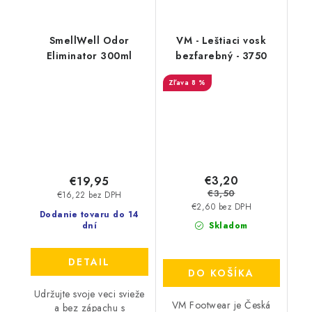
SmellWell Odor
VM - Leštiaci vosk
Eliminator 300ml
bezfarebný - 3750
8 %
€3,20
€19,95
€3,50
€16,22 bez DPH
€2,60 bez DPH
Dodanie tovaru do 14
dní
Skladom
DETAIL
DO KOŠÍKA
Udržujte svoje veci svieže
VM Footwear je Česká
a bez zápachu s