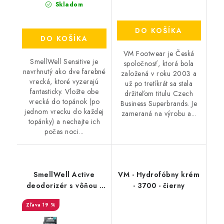
Skladom
DO KOŠÍKA
DO KOŠÍKA
VM Footwear je Česká
SmellWell Sensitive je
spoločnosť, ktorá bola
navrhnutý ako dve farebné
založená v roku 2003 a
vrecká, ktoré vyzerajú
už po tretíkrát sa stala
fantasticky. Vložte obe
držiteľom titulu Czech
vrecká do topánok (po
Business Superbrands. Je
jednom vrecku do každej
zameraná na výrobu a...
topánky) a nechajte ich
počas noci...
SmellWell Active
VM - Hydrofóbny krém
deodorizér s vôňou -
- 3700 - čierny
Geometric Orange
19 %