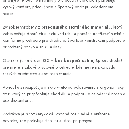
priemysel. Model je navrhnutý pre používateľov, ktorí potrebujú
vysoký komfort, priedušnosť a športový pocit pri celodennom
nosení.
Zvršok je vyrobený z
priedušného textilného materiálu
, ktorý
zabezpečuje dobrú cirkuláciu vzduchu a pomáha udržiavať suché a
komfortné prostredie pre chodidlo. Športová konštrukcia podporuje
prirodzený pohyb a znižuje únavu.
Ochrana je na úrovni
O2 – bez bezpečnostnej špice
, vhodná
pre menej rizikové pracovné prostredie, kde nie je riziko pádu
ťažkých predmetov alebo prepichnutia.
Pohodlie zabezpečuje mäkké vnútorné polstrovanie a ergonomický
tvar, ktorý sa prispôsobuje chodidlu a podporuje celodenné nosenie
bez diskomfortu.
Podrážka je
protišmyková
, vhodná pre hladké a vnútorné
povrchy, kde poskytuje stabilitu a istotu pri pohybe.