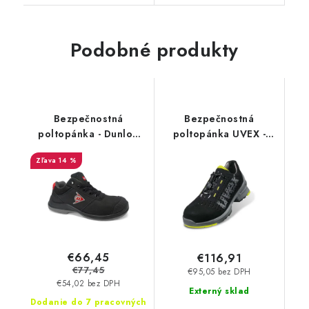
Podobné produkty
Bezpečnostná
Bezpečnostná
poltopánka - Dunlop
poltopánka UVEX -
FIRST ONE ADV EVO
Uvex 1 W12 6561
14 %
S3 - čierna DL0201050
€66,45
€116,91
€77,45
€95,05 bez DPH
€54,02 bez DPH
Externý sklad
Dodanie do 7 pracovných