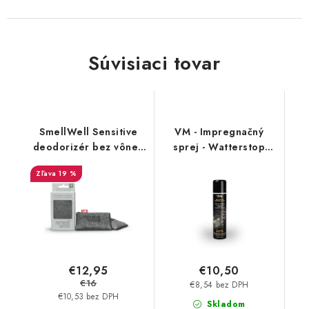
Súvisiaci tovar
SmellWell Sensitive
VM - Impregnačný
deodorizér bez vône -
sprej - Watterstop
Grey
3600
19 %
€12,95
€10,50
€16
€8,54 bez DPH
€10,53 bez DPH
Skladom