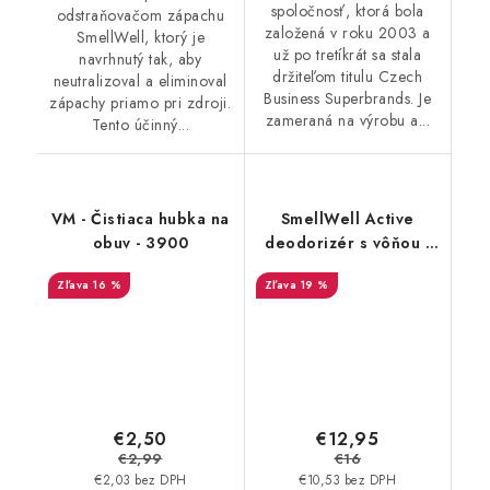
spoločnosť, ktorá bola
odstraňovačom zápachu
založená v roku 2003 a
SmellWell, ktorý je
už po tretíkrát sa stala
navrhnutý tak, aby
držiteľom titulu Czech
neutralizoval a eliminoval
Business Superbrands. Je
zápachy priamo pri zdroji.
zameraná na výrobu a...
Tento účinný...
VM - Čistiaca hubka na
SmellWell Active
obuv - 3900
deodorizér s vôňou -
Black Zebra
16 %
19 %
€2,50
€12,95
€2,99
€16
€2,03 bez DPH
€10,53 bez DPH