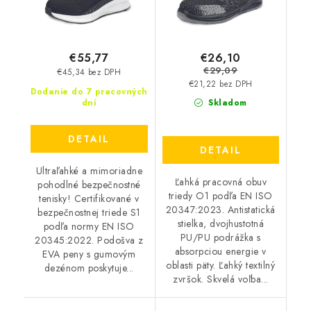
€26,10
€55,77
€29,09
€45,34 bez DPH
€21,22 bez DPH
Dodanie do 7 pracovných
dní
Skladom
DETAIL
DETAIL
Ultraľahké a mimoriadne
Ľahká pracovná obuv
pohodlné bezpečnostné
triedy O1 podľa EN ISO
tenisky! Certifikované v
20347:2023. Antistatická
bezpečnostnej triede S1
stielka, dvojhustotná
podľa normy EN ISO
PU/PU podrážka s
20345:2022. Podošva z
absorpciou energie v
EVA peny s gumovým
oblasti päty. Ľahký textilný
dezénom poskytuje...
zvršok. Skvelá voľba...