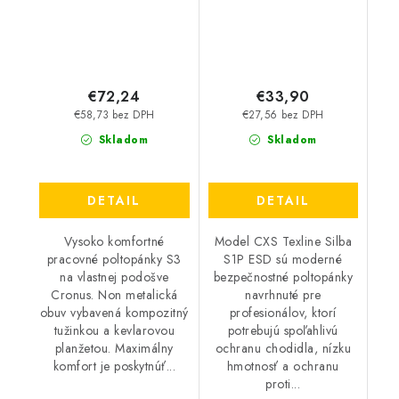
€72,24
€33,90
€58,73 bez DPH
€27,56 bez DPH
Skladom
Skladom
DETAIL
DETAIL
Vysoko komfortné
Model CXS Texline Silba
pracovné poltopánky S3
S1P ESD sú moderné
na vlastnej podošve
bezpečnostné poltopánky
Cronus. Non metalická
navrhnuté pre
obuv vybavená kompozitný
profesionálov, ktorí
tužinkou a kevlarovou
potrebujú spoľahlivú
planžetou. Maximálny
ochranu chodidla, nízku
komfort je poskytnúť...
hmotnosť a ochranu
proti...