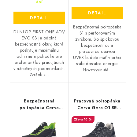
dní
DETAIL
DETAIL
Bezpečnostná poltopánka
DUNLOP FIRST ONE ADV
S1 s perforovaným
EVO S3 je odolná
zvrškom. So špičkovou
bezpečnostná obuv, ktorá
bezpečnostnou a
poskytuje maximálnu
pracovnou obuvou
ochranu a pohodlie pre
UVEX budete mať v práci
profesionálov pracujúcich
stále dostatok energie.
v náročných podmienkach.
Novovyvinutá...
Zvršok z...
Bezpečnostná
Pracovná poltopánka
poltopánka Cerva
Cerva Gera O1 SR
Ultralight MF S1 ESD SR
čierna/sivá - akciová
10 %
- čierna-biela
cena