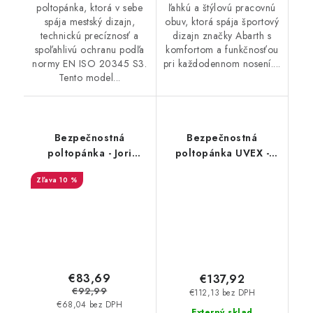
poltopánka, ktorá v sebe
ľahkú a štýlovú pracovnú
spája mestský dizajn,
obuv, ktorá spája športový
technickú precíznosť a
dizajn značky Abarth s
spoľahlivú ochranu podľa
komfortom a funkčnosťou
normy EN ISO 20345 S3.
pri každodennom nosení....
Tento model...
Bezpečnostná
Bezpečnostná
poltopánka - Jori
poltopánka UVEX -
Speedy Low S3 EAD -
Uvex 1 x-craft S1 P
10 %
biela - šedá 35671
6802
€83,69
€137,92
€92,99
€112,13 bez DPH
€68,04 bez DPH
Externý sklad