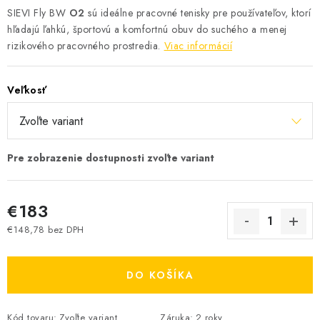
SIEVI Fly BW
O2
sú ideálne pracovné tenisky pre používateľov, ktorí
hľadajú ľahkú, športovú a komfortnú obuv do suchého a menej
rizikového pracovného prostredia.
Viac informácií
Veľkosť
€183
€148,78 bez DPH
Jednotková cena:
DO KOŠÍKA
Kód tovaru:
Zvoľte variant
Záruka
:
2 roky