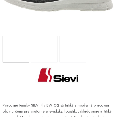
BLOG
KONTAKT
O NÁS
HODNOTENIE OBCHODU
OCHRANNÉ PRACOVNÉ POMÔCKY
ZNAČKY
Často kladené otázky
INFORMÁCIE PRE ZÁKAZNÍKOV
Napíšte nám
Pracovné tenisky SIEVI Fly BW
O2
sú ľahká a moderná pracovná
obuv určená pre vnútorné prevádzky, logistiku, skladovanie a ľahký