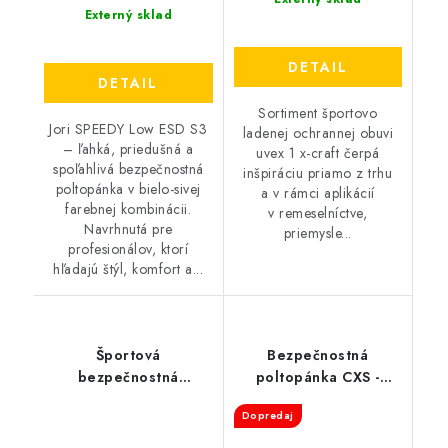
Externý sklad
DETAIL
DETAIL
Sortiment športovo
Jori SPEEDY Low ESD S3
ladenej ochrannej obuvi
– ľahká, priedušná a
uvex 1 x-craft čerpá
spoľahlivá bezpečnostná
inšpiráciu priamo z trhu
poltopánka v bielo-sivej
a v rámci aplikácií
farebnej kombinácii.
v remeselníctve,
Navrhnutá pre
priemysle...
profesionálov, ktorí
hľadajú štýl, komfort a...
Športová
Bezpečnostná
bezpečnostná
poltopánka CXS -
poltopánka BENNON -
Texline Silba S1P ESD
Dopredaj
Arano S3 ESD NM