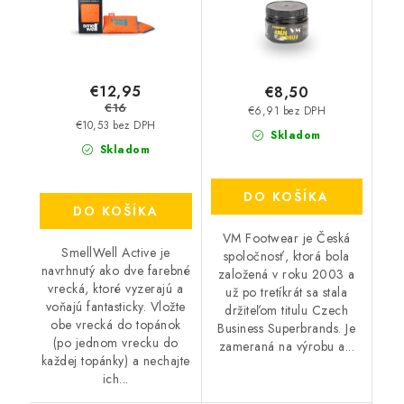
€12,95
€8,50
€16
€6,91 bez DPH
€10,53 bez DPH
Skladom
Skladom
DO KOŠÍKA
DO KOŠÍKA
VM Footwear je Česká
SmellWell Active je
spoločnosť, ktorá bola
navrhnutý ako dve farebné
založená v roku 2003 a
vrecká, ktoré vyzerajú a
už po tretíkrát sa stala
voňajú fantasticky. Vložte
držiteľom titulu Czech
obe vrecká do topánok
Business Superbrands. Je
(po jednom vrecku do
zameraná na výrobu a...
každej topánky) a nechajte
ich...