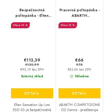
Bezpečnostná
Pracovná poltopánka -
poltopánka - Elten
ABARTH
Sensation Up Low S3
COMPETIZIONE O2 -
10 %
15 %
ESD - čierno - biela
čierna AB0002BK
35641
€113,39
€66
€125,99
€78
€92,19 bez DPH
€53,66 bez DPH
Externý sklad
Skladom
DETAIL
DETAIL
Elten Sensation Up Low
ABARTH COMPETIZIONE
ESD S3 je bezpečnostná
O2 čierna - predstavuje