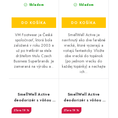
Skladom
Skladom
DO KOŠÍKA
DO KOŠÍKA
VM Footwear je Česká
SmellWell Active je
spoločnosť, ktorá bola
navrhnutý ako dve farebné
založená v roku 2003 a
vrecká, ktoré vyzerajú a
už po tretíkrát sa stala
voňajú fantasticky. Vložte
držiteľom titulu Czech
obe vrecká do topánok
Business Superbrands. Je
(po jednom vrecku do
zameraná na výrobu a...
každej topánky) a nechajte
ich...
SmellWell Active
SmellWell Active
deodorizér s vôňou -
deodorizér s vôňou -
Leopard Blue
Pink Zebra
19 %
19 %