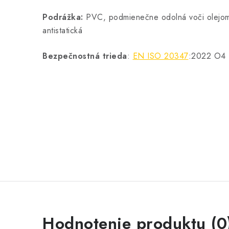
Podrážka:
PVC, podmienečne odolná voči olejom,
antistatická
Bezpečnostná trieda
:
EN ISO 20347
:2022 O4
Hodnotenie produktu (0