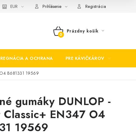
EUR
Prihlásenie
Registrácia
Prázdny košík
NÁKUPNÝ
KOŠÍK
PREGNÁCIA A OCHRANA
PRE KÁVIČKÁROV
BEZP
7 O4 B681331 19569
vné gumáky DUNLOP -
t Classic+ EN347 O4
31 19569