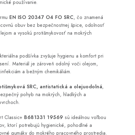
enické používanie.
ormu
EN ISO 20347 O4 FO SRC
, čo znamená
covnú obuv bez bezpečnostnej špice, odolnosť
olejom a vysokú protišmykovosť na mokrých
kteriálna podšívka zvyšuje hygienu a komfort pri
ení. Materiál je zároveň odolný voči olejom,
zinfekciám a bežným chemikáliám.
otišmyková SRC, antistatická a olejuodolná
,
bezpečný pohyb na mokrých, hladkých a
ovrchoch.
t Classic+
B681331 19569
sú ideálnou voľbou
ov, ktorí potrebujú hygienické, pohodlné a
covné gumáky do mokrého pracovného prostredia.