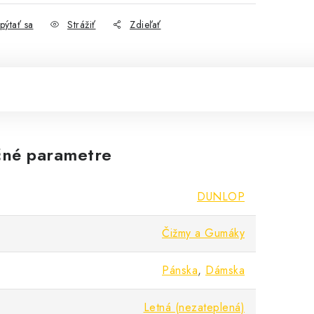
pýtať sa
Strážiť
Zdieľať
né parametre
DUNLOP
Čižmy a Gumáky
Pánska
,
Dámska
Letná (nezateplená)