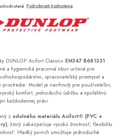
Podrobnosti hodnotenia
eohodnotené
ky DUNLOP Acifort Classic+
EN347 B681331
ná a hygienická pracovná obuv určená pre
 poľnohospodárstvo, spracovateľský priemysel a
prostredie. Model je navrhnutý pre používateľov,
 vysoký komfort, jednoduchú údržbu a spoľahlivú
pri každodennej práci.
bený z
odolného materiálu Acifort® (PVC +
éry)
, ktorý zabezpečuje vysokú životnosť, flexibilitu
olnosť. Hladký povrch umožňuje jednoduché