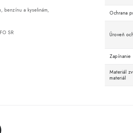
 benzínu a kyselinám,
Ochrana p
 FO SR
Úroveň oc
Zapínanie
Materiál z
materiál
)