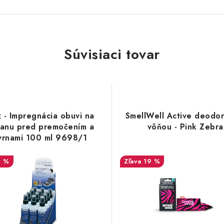
Súvisiaci tovar
 - Impregnácia obuvi na
SmellWell Active deodor
ranu pred premočením a
vôňou - Pink Zebra
vrnami 100 ml 9698/1
3 %
19 %