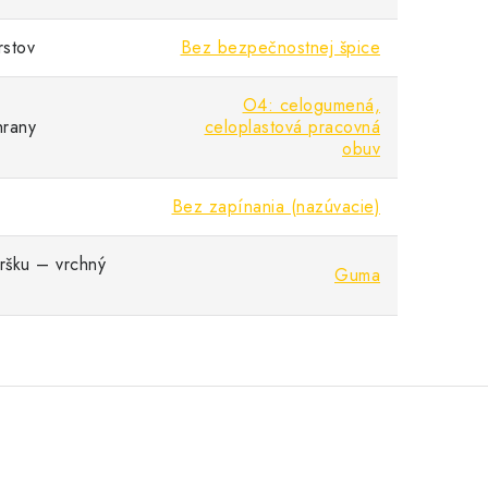
rstov
Bez bezpečnostnej špice
O4: celogumená,
hrany
celoplastová pracovná
obuv
Bez zapínania (nazúvacie)
vršku – vrchný
Guma