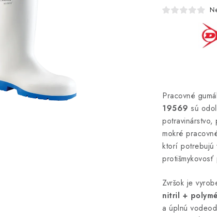
N
Pracovné gumá
19569
sú odol
potravinárstvo,
mokré pracovné 
ktorí potrebujú
protišmykovosť 
Zvršok je vyro
nitril + polym
a úplnú vodeod