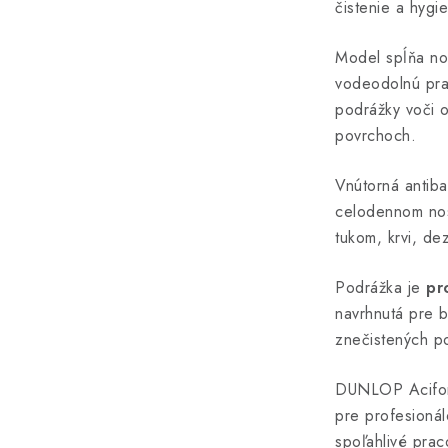
čistenie a hygi
Model spĺňa n
vodeodolnú pra
podrážky voči 
povrchoch.
Vnútorná antiba
celodennom nos
tukom, krvi, de
Podrážka je
pr
navrhnutá pre 
znečistených p
DUNLOP Acifor
pre profesionál
spoľahlivé pra