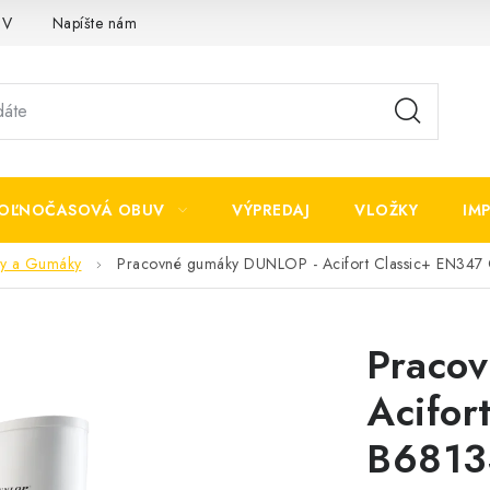
OV
Napíšte nám
OĽNOČASOVÁ OBUV
VÝPREDAJ
VLOŽKY
IM
y a Gumáky
Pracovné gumáky DUNLOP - Acifort Classic+ EN34
Praco
Acifor
B6813