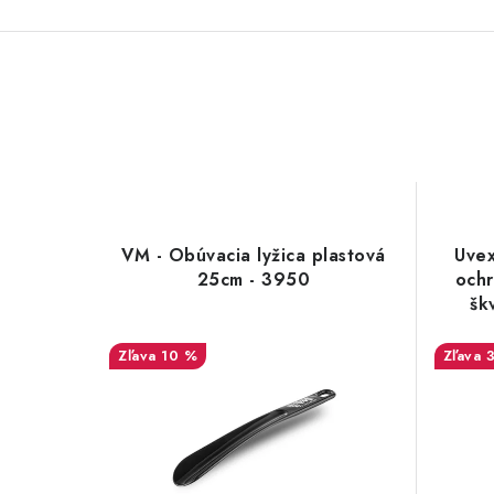
VM - Obúvacia lyžica plastová
Uvex
25cm - 3950
och
šk
10 %