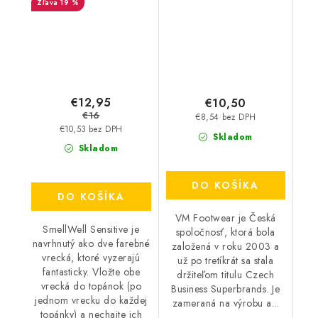
19 %
€12,95
€10,50
€16
€8,54 bez DPH
€10,53 bez DPH
Skladom
Skladom
DO KOŠÍKA
DO KOŠÍKA
VM Footwear je Česká
SmellWell Sensitive je
spoločnosť, ktorá bola
navrhnutý ako dve farebné
založená v roku 2003 a
vrecká, ktoré vyzerajú
už po tretíkrát sa stala
fantasticky. Vložte obe
držiteľom titulu Czech
vrecká do topánok (po
Business Superbrands. Je
jednom vrecku do každej
zameraná na výrobu a...
topánky) a nechajte ich