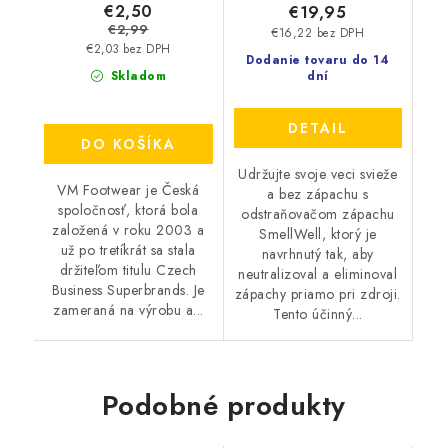
€2,50
€19,95
€2,99
€16,22 bez DPH
€2,03 bez DPH
Dodanie tovaru do 14
Skladom
dní
DETAIL
DO KOŠÍKA
Udržujte svoje veci svieže
VM Footwear je Česká
a bez zápachu s
spoločnosť, ktorá bola
odstraňovačom zápachu
založená v roku 2003 a
SmellWell, ktorý je
už po tretíkrát sa stala
navrhnutý tak, aby
držiteľom titulu Czech
neutralizoval a eliminoval
Business Superbrands. Je
zápachy priamo pri zdroji.
zameraná na výrobu a...
Tento účinný...
Podobné produkty