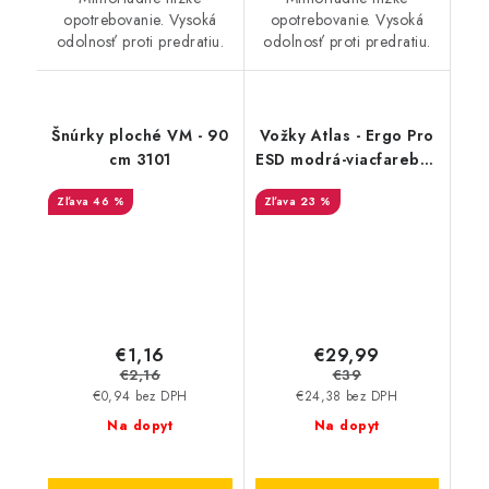
opotrebovanie. Vysoká
opotrebovanie. Vysoká
odolnosť proti predratiu.
odolnosť proti predratiu.
Šnúrky ploché VM - 90
Vožky Atlas - Ergo Pro
cm 3101
ESD modrá-viacfarebná
44-46 71904
46 %
23 %
€1,16
€29,99
€2,16
€39
€0,94 bez DPH
€24,38 bez DPH
Na dopyt
Na dopyt