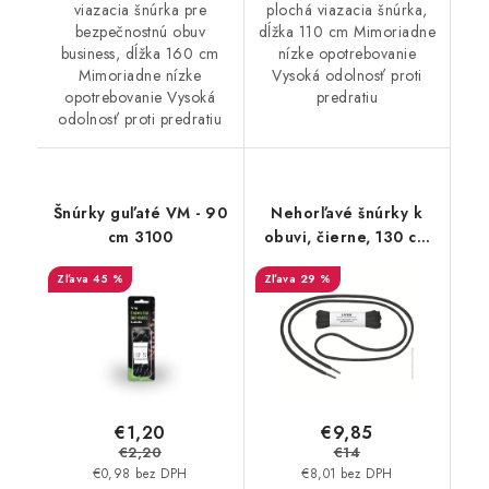
viazacia šnúrka pre
plochá viazacia šnúrka,
bezpečnostnú obuv
dĺžka 110 cm Mimoriadne
business, dĺžka 160 cm
nízke opotrebovanie
Mimoriadne nízke
Vysoká odolnosť proti
opotrebovanie Vysoká
predratiu
odolnosť proti predratiu
Šnúrky guľaté VM - 90
Nehorľavé šnúrky k
cm 3100
obuvi, čierne, 130 cm
9599
45 %
29 %
€1,20
€9,85
€2,20
€14
€0,98 bez DPH
€8,01 bez DPH