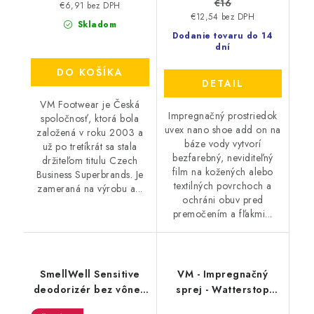
€16
€6,91 bez DPH
€12,54 bez DPH
Skladom
Dodanie tovaru do 14
dní
DO KOŠÍKA
DETAIL
VM Footwear je Česká
Impregnačný prostriedok
spoločnosť, ktorá bola
uvex nano shoe add on na
založená v roku 2003 a
báze vody vytvorí
už po tretíkrát sa stala
bezfarebný, neviditeľný
držiteľom titulu Czech
film na kožených alebo
Business Superbrands. Je
textilných povrchoch a
zameraná na výrobu a...
ochráni obuv pred
premočením a fľakmi...
SmellWell Sensitive
VM - Impregnačný
deodorizér bez vône -
sprej - Watterstop
Blue
3600