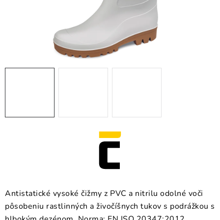
BLOG
KONTAKT
O NÁS
HODNOTENIE OBCHODU
OCHRANNÉ PRACOVNÉ POMÔCKY
ZNAČKY
Často kladené otázky
INFORMÁCIE PRE ZÁKAZNÍKOV
Napíšte nám
Antistatické vysoké čižmy z PVC a nitrilu odolné voči
pôsobeniu rastlinných a živočíšnych tukov s podrážkou s
hlbokým dezénom. Norma: EN ISO 20347:2012