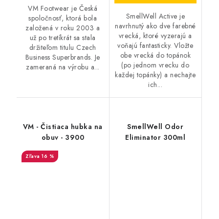
VM Footwear je Česká
SmellWell Active je
spoločnosť, ktorá bola
navrhnutý ako dve farebné
založená v roku 2003 a
vrecká, ktoré vyzerajú a
už po tretíkrát sa stala
voňajú fantasticky. Vložte
držiteľom titulu Czech
obe vrecká do topánok
Business Superbrands. Je
(po jednom vrecku do
zameraná na výrobu a...
každej topánky) a nechajte
ich...
VM - Čistiaca hubka na
SmellWell Odor
obuv - 3900
Eliminator 300ml
16 %