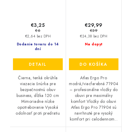
€3,25
€29,99
€6
€39
€2,64 bez DPH
€24,38 bez DPH
Dodanie tovaru do 14
Na dopyt
dní
DETAIL
DO KOŠÍKA
Čierna, tenká okrúhla
Atlas Ergo Pro
viazacia šnúrka pre
modrá/viacfarebná 71904
bezpečnostnú obuv
– profesionálne vložky do
business, dĺžka 120 cm
obuvi pre maximálny
Mimoriadne nízke
komfort Vložky do obuvi
opotrebovanie Vysoká
Atlas Ergo Pro 71904 sú
odolnosť proti predratiu
navrhnuté pre vysoký
komfort pri celodennom...