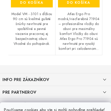
DO KOŠÍKA
DO KOŠÍKA
Model VM - 3101 s dĺžkou
Atlas Ergo Pro
90 cm sú kvalitné guľaté
modrá/viacfarebná 71904
šnúrky navrhnuté pre
– profesionálne vložky do
spoľahlivé a pevné
obuvi pre maximálny
viazanie pracovnej aj
komfort Vložky do obuvi
bezpečnostnej obuvi.
Atlas Ergo Pro 71904 sú
Vhodné do poltopánok.
navrhnuté pre vysoký
komfort pri celodennom...
Z
á
INFO PRE ZÁKAZNÍKOV
p
ä
AKO NAKUPOVAŤ
PRE PARTNEROV
t
i
OBCHODNÉ PODMIENKY
KATALÓG OBUVI A OPP ČERVA
VEĽKOSTNÉ TABUĽKY PRACOVNEJ OBUVI
e
Používame cookies aby ste si mohli pohodlne prehliadať