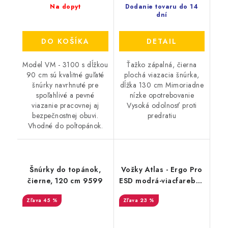
Na dopyt
Dodanie tovaru do 14
dní
DO KOŠÍKA
DETAIL
Model VM - 3100 s dĺžkou
Ťažko zápalná, čierna
90 cm sú kvalitné guľaté
plochá viazacia šnúrka,
šnúrky navrhnuté pre
dĺžka 130 cm Mimoriadne
spoľahlivé a pevné
nízke opotrebovanie
viazanie pracovnej aj
Vysoká odolnosť proti
bezpečnostnej obuvi.
predratiu
Vhodné do poltopánok.
Šnúrky do topánok,
Vožky Atlas - Ergo Pro
čierne, 120 cm 9599
ESD modrá-viacfarebná
35-37 71904
45 %
23 %