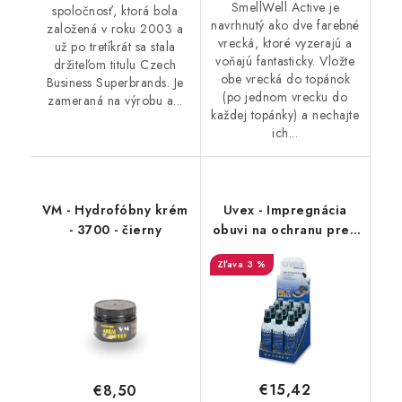
SmellWell Active je
spoločnosť, ktorá bola
navrhnutý ako dve farebné
založená v roku 2003 a
vrecká, ktoré vyzerajú a
už po tretíkrát sa stala
voňajú fantasticky. Vložte
držiteľom titulu Czech
obe vrecká do topánok
Business Superbrands. Je
(po jednom vrecku do
zameraná na výrobu a...
každej topánky) a nechajte
ich...
VM - Hydrofóbny krém
Uvex - Impregnácia
- 3700 - čierny
obuvi na ochranu pred
premočením a
3 %
škvrnami 100 ml
9698/1
€15,42
€8,50