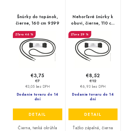
Šnúrky do topánok,
Nehorľavé šnúrky k
čierne, 160 cm 9599
obuvi, čierne, 110 cm
9599
46 %
29 %
€3,75
€8,52
€7
€12
€3,05 bez DPH
€6,93 bez DPH
Dodanie tovaru do 14
Dodanie tovaru do 14
dní
dní
DETAIL
DETAIL
Čierna, tenká okrúhla
Ťažko zápalná, čierna