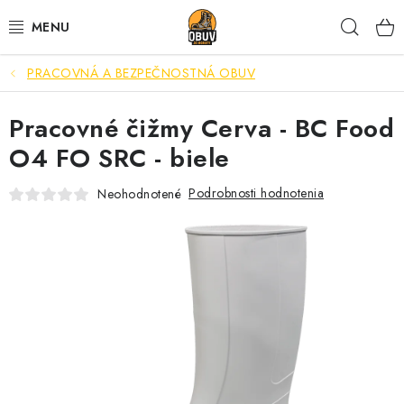
Prejsť
Hľad
na
obsah
PRACOVNÁ A BEZPEČNOSTNÁ OBUV
PRACOVNÁ A BEZPEČNOSTNÁ OBUV
Pracovné čižmy Cerva - BC Food
VOĽNOČASOVÁ OBUV
O4 FO SRC - biele
VÝPREDAJ
Podrobnosti hodnotenia
Neohodnotené
VLOŽKY
IMPREGNÁCIA A OCHRANA
PRE KÁVIČKÁROV
BEZPEČNOSTNÉ NORMY A SYMBOLY