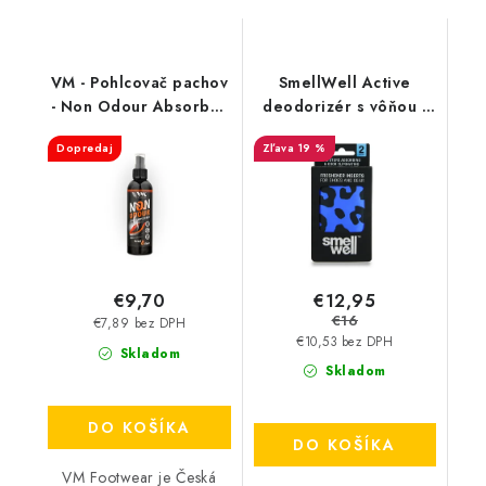
VM - Pohlcovač pachov
SmellWell Active
- Non Odour Absorber
deodorizér s vôňou -
3501
Leopard Blue
Dopredaj
19 %
€12,95
€9,70
€16
€7,89 bez DPH
€10,53 bez DPH
Skladom
Skladom
DO KOŠÍKA
DO KOŠÍKA
VM Footwear je Česká