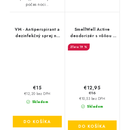
počas noci...
VM - Antiperspirant a
SmellWell Active
dezinfekčný sprej na
deodorizér s vôňou -
topánky - FreshStep
Pink Zebra
19 %
2v1 3500
€12,95
€15
€16
€12,20 bez DPH
€10,53 bez DPH
Skladom
Skladom
DO KOŠÍKA
DO KOŠÍKA