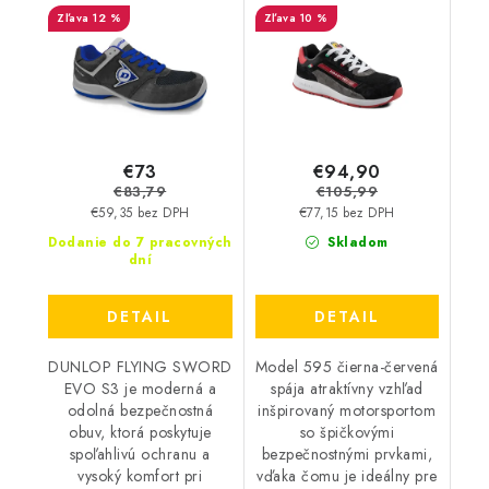
FLYING SWORD EVO
595 S1 - čierna-červená
12 %
10 %
S3 - čierna-modrá
AB0001BKRD
DL0201047
€73
€94,90
€83,79
€105,99
€59,35 bez DPH
€77,15 bez DPH
Dodanie do 7 pracovných
Skladom
dní
DETAIL
DETAIL
DUNLOP FLYING SWORD
Model 595 čierna-červená
EVO S3 je moderná a
spája atraktívny vzhľad
odolná bezpečnostná
inšpirovaný motorsportom
obuv, ktorá poskytuje
so špičkovými
spoľahlivú ochranu a
bezpečnostnými prvkami,
vysoký komfort pri
vďaka čomu je ideálny pre