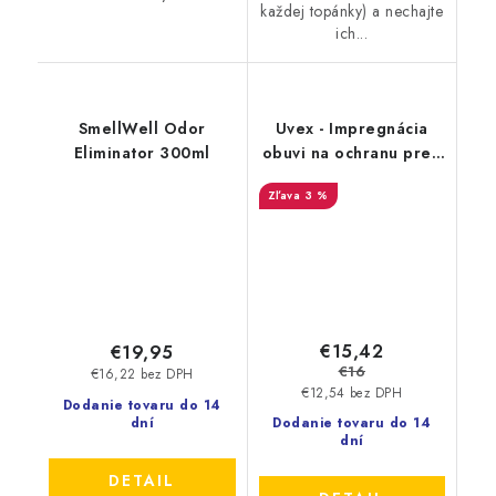
každej topánky) a nechajte
ich...
SmellWell Odor
Uvex - Impregnácia
Eliminator 300ml
obuvi na ochranu pred
premočením a
3 %
škvrnami 100 ml
9698/1
€15,42
€19,95
€16
€16,22 bez DPH
€12,54 bez DPH
Dodanie tovaru do 14
dní
Dodanie tovaru do 14
dní
DETAIL