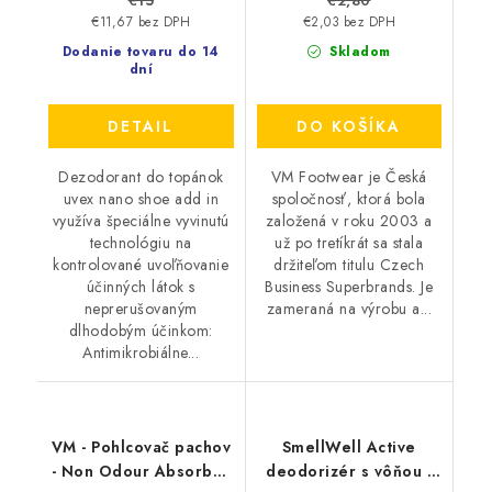
€15
€2,80
€11,67 bez DPH
€2,03 bez DPH
Dodanie tovaru do 14
Skladom
dní
DETAIL
DO KOŠÍKA
Dezodorant do topánok
VM Footwear je Česká
uvex nano shoe add in
spoločnosť, ktorá bola
využíva špeciálne vyvinutú
založená v roku 2003 a
technológiu na
už po tretíkrát sa stala
kontrolované uvoľňovanie
držiteľom titulu Czech
účinných látok s
Business Superbrands. Je
neprerušovaným
zameraná na výrobu a...
dlhodobým účinkom:
Antimikrobiálne...
VM - Pohlcovač pachov
SmellWell Active
- Non Odour Absorber
deodorizér s vôňou -