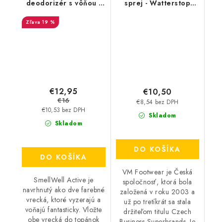
deodorizér s vôňou -
sprej - Watterstop
Camo Green
3600
19 %
€12,95
€10,50
€16
€8,54 bez DPH
€10,53 bez DPH
Skladom
Skladom
DO KOŠÍKA
DO KOŠÍKA
VM Footwear je Česká
SmellWell Active je
spoločnosť, ktorá bola
navrhnutý ako dve farebné
založená v roku 2003 a
vrecká, ktoré vyzerajú a
už po tretíkrát sa stala
voňajú fantasticky. Vložte
držiteľom titulu Czech
obe vrecká do topánok
Business Superbrands. Je