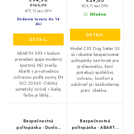
€29,65
€105,99
€24,11 bez DPH
€77,15 bez DPH
Skladom
Dodanie tovaru do 14
dní
DETAIL
DETAIL
Model CXS Dog Setter S3
ABARTH 595 v bielom
sú robustné bezpečnostné
prevedení spája moderný
poltopánky navrhnuté pre
športový štýl značky
profesionálov, ktorí
Abarth s prvotriednou
potrebujú spoľahlivú
ochranou podľa normy EN
ochranu, komfort a
ISO 20345. Odolný
odolnosť pri každodennej
syntetický zvršok v bielej
práci. Ideálna...
farbe je ľahký,...
Bezpečnostná
Bezpečnostná
poltopánka - Dunlop
poltopánka - ABARTH