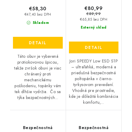
€80,99
€58,30
€89,99
€47,40 bez DPH
€65,85 bez DPH
Skladom
Externý sklad
DETAIL
DETAIL
Táto obuv je vybavená
Jori SPEEDY Low ESD S1P
protiokovovou špicou,
– ultraľahká, moderná a
takže zvršok obuvi je viac
priedušná bezpečnostná
chránený proti
poltopánka v čierno-
mechanickému
tyrkysovom prevedení.
poškodeniu, topánky vám
Vhodná pre prostredie,
tak dlhšie vydržia. Čo sa
kde je dôležitá kombinácia
týka bezpečnostných...
komfortu,...
Bezpečnostná
Bezpečnostná