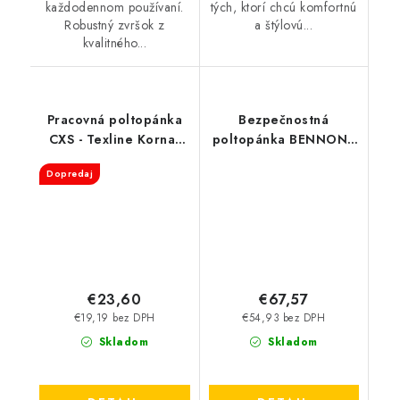
každodennom používaní.
tých, ktorí chcú komfortnú
Robustný zvršok z
a štýlovú...
kvalitného...
Pracovná poltopánka
Bezpečnostná
CXS - Texline Kornat
poltopánka BENNON -
O1
Orlando XTR S3 NM
Dopredaj
€23,60
€67,57
€19,19 bez DPH
€54,93 bez DPH
Skladom
Skladom