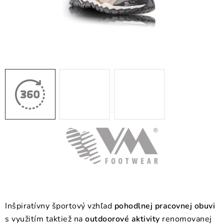
BLOG
KONTAKT
O NÁS
HODNOTENIE OBCHODU
OCHRANNÉ PRACOVNÉ POMÔCKY
ZNAČKY
Často kladené otázky
INFORMÁCIE PRE ZÁKAZNÍKOV
Napíšte nám
Inšpiratívny športový vzhľad
pohodlnej pracovnej obuvi
s využitím taktiež na
outdoorové aktivity
renomovanej