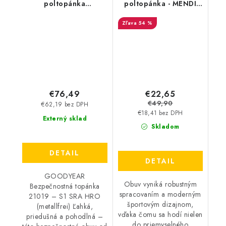
poltopánka
poltopánka - MENDI
GOODYEAR 21019 S1
Ares 536W S1P HI CI
54 %
SRA HRO modro-čierna
SRC - výpredaj
€22,65
€76,49
€49,90
€62,19 bez DPH
€18,41 bez DPH
Externý sklad
Skladom
DETAIL
DETAIL
GOODYEAR
Obuv vyniká robustným
Bezpečnostná topánka
spracovaním a moderným
21019 – S1 SRA HRO
športovým dizajnom,
(metallfrei) Ľahká,
vďaka čomu sa hodí nielen
priedušná a pohodlná –
do priemyselného