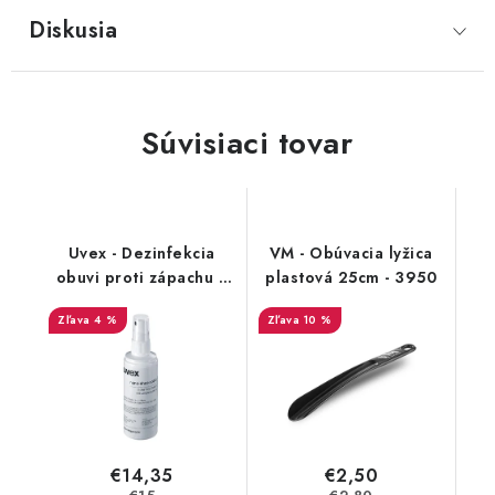
Diskusia
Súvisiaci tovar
Uvex - Dezinfekcia
VM - Obúvacia lyžica
obuvi proti zápachu a
plastová 25cm - 3950
plesniam 125ml
4 %
10 %
9698/3
€14,35
€2,50