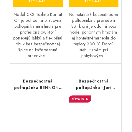
DETAIL
DETAIL
Model CXS Texline Kornat
Nemetalická bezpečnostná
O1 je pohodlná pracovná
poltopánka v prevedení
poltopánka navrhnutá pre
S3, ktorá je odolná voči
profesionálov, ktorí
vode, pohonným hmotám
potrebujú ľahkú a flexibilnú
aj kontaktnému teplu do
obuv bez bezpečnostnej
teploty 300 °C.Dobrú
špice na každodenné
stabilitu vám pri
pracovné...
pohybových...
Bezpečnostná
Bezpečnostná
poltopánka BENNON -
poltopánka - Jori
Raptor S3 NM
SPEEDY Low S1P ESD -
10 %
čierna - tyrkysová
25643