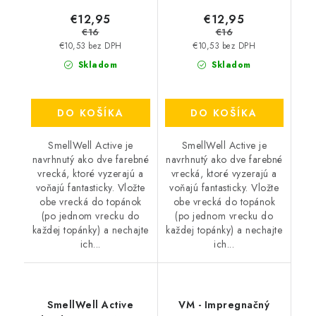
€12,95
€12,95
€16
€16
€10,53 bez DPH
€10,53 bez DPH
Skladom
Skladom
DO KOŠÍKA
DO KOŠÍKA
SmellWell Active je
SmellWell Active je
navrhnutý ako dve farebné
navrhnutý ako dve farebné
vrecká, ktoré vyzerajú a
vrecká, ktoré vyzerajú a
voňajú fantasticky. Vložte
voňajú fantasticky. Vložte
obe vrecká do topánok
obe vrecká do topánok
(po jednom vrecku do
(po jednom vrecku do
každej topánky) a nechajte
každej topánky) a nechajte
ich...
ich...
SmellWell Active
VM - Impregnačný