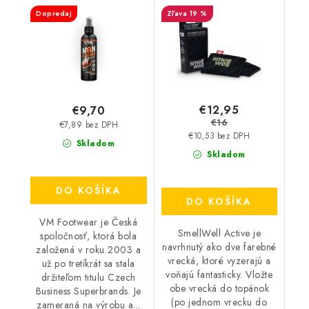
3501
Black Zebra
Dopredaj
19 %
€12,95
€9,70
€16
€7,89 bez DPH
€10,53 bez DPH
Skladom
Skladom
DO KOŠÍKA
DO KOŠÍKA
VM Footwear je Česká
SmellWell Active je
spoločnosť, ktorá bola
navrhnutý ako dve farebné
založená v roku 2003 a
vrecká, ktoré vyzerajú a
už po tretíkrát sa stala
voňajú fantasticky. Vložte
držiteľom titulu Czech
obe vrecká do topánok
Business Superbrands. Je
(po jednom vrecku do
zameraná na výrobu a...