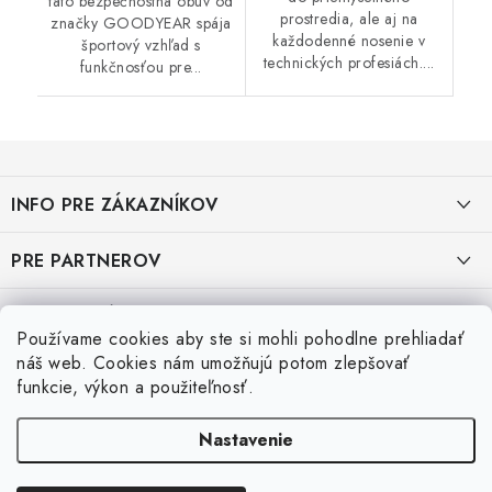
táto bezpečnostná obuv od
prostredia, ale aj na
značky GOODYEAR spája
každodenné nosenie v
športový vzhľad s
technických profesiách....
funkčnosťou pre...
Z
á
INFO PRE ZÁKAZNÍKOV
p
ä
AKO NAKUPOVAŤ
PRE PARTNEROV
t
i
OBCHODNÉ PODMIENKY
KATALÓG OBUVI A OPP ČERVA
VEĽKOSTNÉ TABUĽKY PRACOVNEJ OBUVI
e
Používame cookies aby ste si mohli pohodlne prehliadať
OCHRANA OSOBNÝCH ÚDAJOV
KATALÓG OBUVI A OPP CXS
Veľkostná tabuľka obuvi SKECHER
náš web. Cookies nám umožňujú potom zlepšovať
Posledné hodnotenie produktov
funkcie, výkon a použiteľnosť.
REKLAMAČNÝ FORMULÁR
KATALÓG OBUVI BIRKENSTOCK
Veľkostná tabuľka obuvi ARTRA
Nastavenie
Super 👍 sú veľmi teplé otporučam si ich kúpiť
VRÁTENIE TOVARU
KATALÓG OBUVI ARTRA
Veľkostná tabuľka obuvi Shoes for Crews