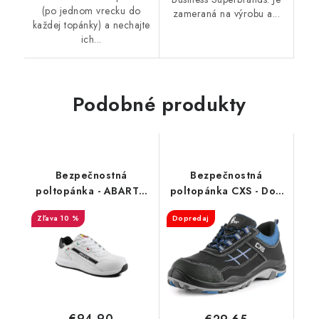
(po jednom vrecku do
zameraná na výrobu a...
každej topánky) a nechajte
ich...
Podobné produkty
Bezpečnostná
Bezpečnostná
poltopánka - ABARTH
poltopánka CXS - Dog
595 S1 - biela
Setter S3
10 %
Dopredaj
AB0001WH
€94,90