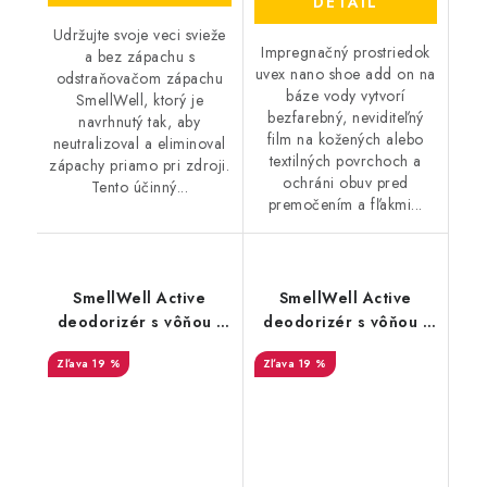
DETAIL
Udržujte svoje veci svieže
Impregnačný prostriedok
a bez zápachu s
uvex nano shoe add on na
odstraňovačom zápachu
báze vody vytvorí
SmellWell, ktorý je
bezfarebný, neviditeľný
navrhnutý tak, aby
film na kožených alebo
neutralizoval a eliminoval
textilných povrchoch a
zápachy priamo pri zdroji.
ochráni obuv pred
Tento účinný...
premočením a fľakmi...
SmellWell Active
SmellWell Active
deodorizér s vôňou -
deodorizér s vôňou -
Tropical Blue
Leopard Blue
19 %
19 %