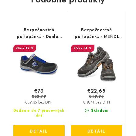
Bezpečnostná
Bezpečnostná
poltopánka - Dunlop
poltopánka - MENDI
FLYING SWORD EVO
Ares 536W S1P HI CI
12 %
54 %
S3 - čierna-modrá
SRC - výpredaj
DL0201047
€73
€22,65
€83,79
€49,90
€59,35 bez DPH
€18,41 bez DPH
Dodanie do 7 pracovných
Skladom
dní
DETAIL
DETAIL