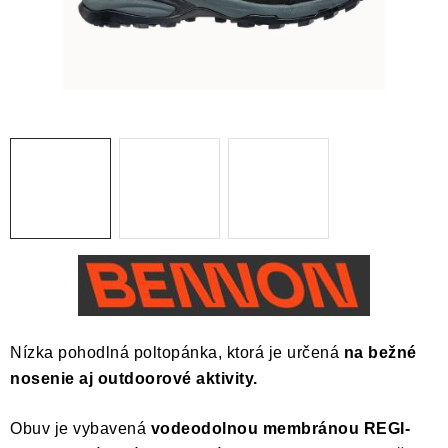
BLOG
KONTAKT
O NÁS
HODNOTENIE OBCHODU
OCHRANNÉ PRACOVNÉ POMÔCKY
ZNAČKY
Často kladené otázky
INFORMÁCIE PRE ZÁKAZNÍKOV
Napíšte nám
Nízka pohodlná poltopánka, ktorá je určená
na bežné
nosenie aj outdoorové aktivity.
Obuv je vybavená
vodeodolnou membránou REGI-