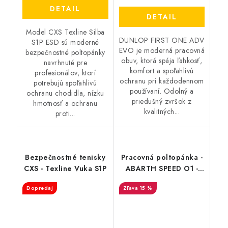
DETAIL
DETAIL
Model CXS Texline Silba
DUNLOP FIRST ONE ADV
S1P ESD sú moderné
EVO je moderná pracovná
bezpečnostné poltopánky
obuv, ktorá spája ľahkosť,
navrhnuté pre
komfort a spoľahlivú
profesionálov, ktorí
ochranu pri každodennom
potrebujú spoľahlivú
používaní. Odolný a
ochranu chodidla, nízku
priedušný zvršok z
hmotnosť a ochranu
kvalitných...
proti...
Bezpečnostné tenisky
Pracovná poltopánka -
CXS - Texline Vuka S1P
ABARTH SPEED O1 -
čierna AB0005BK
Dopredaj
15 %