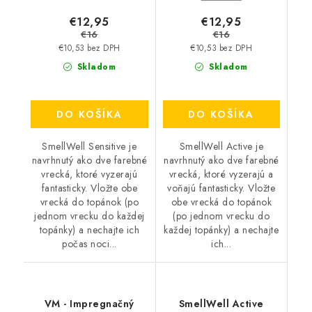
€12,95
€12,95
€16
€16
€10,53 bez DPH
€10,53 bez DPH
Skladom
Skladom
DO KOŠÍKA
DO KOŠÍKA
SmellWell Sensitive je
SmellWell Active je
navrhnutý ako dve farebné
navrhnutý ako dve farebné
vrecká, ktoré vyzerajú
vrecká, ktoré vyzerajú a
fantasticky. Vložte obe
voňajú fantasticky. Vložte
vrecká do topánok (po
obe vrecká do topánok
jednom vrecku do každej
(po jednom vrecku do
topánky) a nechajte ich
každej topánky) a nechajte
počas noci...
ich...
VM - Impregnačný
SmellWell Active