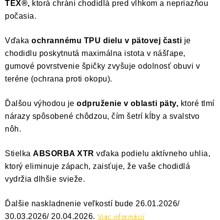
TEX®,
ktorá chráni chodidlá pred vlhkom a nepriazňou
počasia.
Vďaka
ochrannému TPU dielu v pätovej časti
je
chodidlu poskytnutá maximálna istota v nášľape,
gumové povrstvenie špičky zvyšuje odolnosť obuvi v
teréne (ochrana proti okopu).
Ďalšou výhodou je
odpruženie v oblasti päty,
ktoré tlmí
nárazy spôsobené chôdzou, čím šetrí kĺby a svalstvo
nôh.
Stielka
ABSORBA XTR
vďaka podielu aktívneho uhlia,
ktorý eliminuje zápach, zaisťuje, že vaše chodidlá
vydržia dlhšie svieže.
Ďalšie naskladnenie veľkostí bude 26.01.2026/
Viac informácií
30.03.2026/ 20.04.2026.