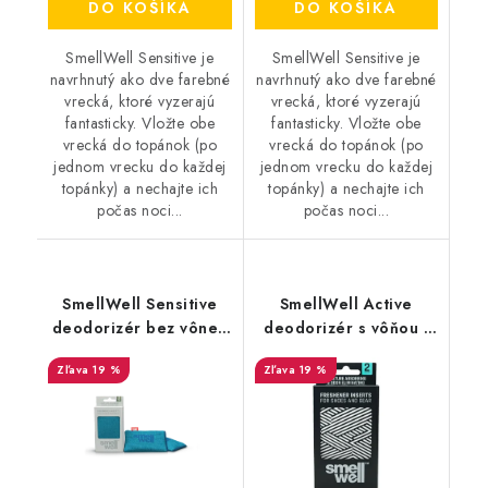
DO KOŠÍKA
DO KOŠÍKA
SmellWell Sensitive je
SmellWell Sensitive je
navrhnutý ako dve farebné
navrhnutý ako dve farebné
vrecká, ktoré vyzerajú
vrecká, ktoré vyzerajú
fantasticky. Vložte obe
fantasticky. Vložte obe
vrecká do topánok (po
vrecká do topánok (po
jednom vrecku do každej
jednom vrecku do každej
topánky) a nechajte ich
topánky) a nechajte ich
počas noci...
počas noci...
SmellWell Sensitive
SmellWell Active
deodorizér bez vône -
deodorizér s vôňou -
Blue
White Stripes
19 %
19 %