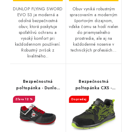
DUNLOP FLYING SWORD
Obuv vyniká robustným
EVO S3 je moderná a
spracovaním a moderným
odolná bezpečnostná
športovým dizajnom,
obuv, ktorá poskytuje
vďaka čomu sa hodí nielen
spoľahlivú ochranu a
do priemyselného
vysoký komfort pri
prostredia, ale aj na
každodennom používaní.
každodenné nosenie v
Robustný zvršok z
technických profesiách....
kvalitného...
Bezpečnostná
Bezpečnostná
poltopánka - Dunlop
poltopánka CXS -
FLYING SWORD EVO
Texline Rab S1
12 %
Dopredaj
S3 - čierna-červená
DL0201048