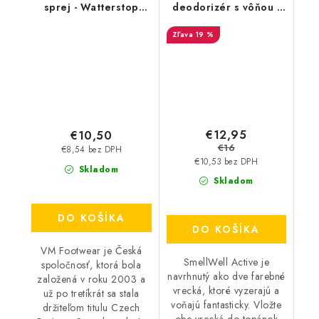
sprej - Watterstop
deodorizér s vôňou -
3600
Geometric Orange
19 %
€12,95
€10,50
€16
€8,54 bez DPH
€10,53 bez DPH
Skladom
Skladom
DO KOŠÍKA
DO KOŠÍKA
VM Footwear je Česká
SmellWell Active je
spoločnosť, ktorá bola
navrhnutý ako dve farebné
založená v roku 2003 a
vrecká, ktoré vyzerajú a
už po tretíkrát sa stala
voňajú fantasticky. Vložte
držiteľom titulu Czech