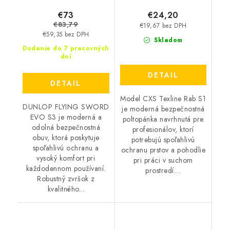
€73
€24,20
€83,79
€19,67 bez DPH
€59,35 bez DPH
Skladom
Dodanie do 7 pracovných
dní
DETAIL
DETAIL
Model CXS Texline Rab S1
DUNLOP FLYING SWORD
je moderná bezpečnostná
EVO S3 je moderná a
poltopánka navrhnutá pre
odolná bezpečnostná
profesionálov, ktorí
obuv, ktorá poskytuje
potrebujú spoľahlivú
spoľahlivú ochranu a
ochranu prstov a pohodlie
vysoký komfort pri
pri práci v suchom
každodennom používaní.
prostredí....
Robustný zvršok z
kvalitného...