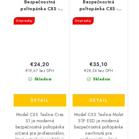
Bezpečnostná
Bezpečnostná
poltopánka CXS -
poltopánka CXS -
Texline Cres S1
Texline Molat S1P ESD
Dopredaj
Dopredaj
€24,20
€35,10
€19,67 bez DPH
€28,54 bez DPH
Skladom
Skladom
DETAIL
DETAIL
Model CXS Texline Cres
Model CXS Texline Molat
S1 je moderná
S1P ESD je moderná
bezpečnostná poltopánka
bezpečnostná poltopánka
určená pre profesionálov,
navrhnutá pre