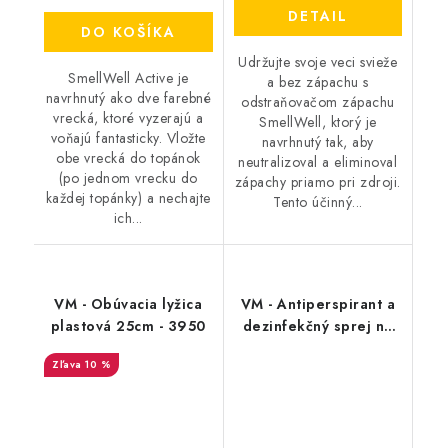
DETAIL
DO KOŠÍKA
Udržujte svoje veci svieže
SmellWell Active je
a bez zápachu s
navrhnutý ako dve farebné
odstraňovačom zápachu
vrecká, ktoré vyzerajú a
SmellWell, ktorý je
voňajú fantasticky. Vložte
navrhnutý tak, aby
obe vrecká do topánok
neutralizoval a eliminoval
(po jednom vrecku do
zápachy priamo pri zdroji.
každej topánky) a nechajte
Tento účinný...
ich...
VM - Obúvacia lyžica
VM - Antiperspirant a
plastová 25cm - 3950
dezinfekčný sprej na
topánky - FreshStep
10 %
2v1 3500