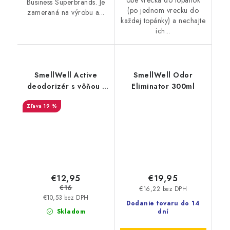
obe vrecká do topánok
Business Superbrands. Je
(po jednom vrecku do
zameraná na výrobu a...
každej topánky) a nechajte
ich...
SmellWell Active
SmellWell Odor
deodorizér s vôňou -
Eliminator 300ml
Camo Green
19 %
€12,95
€19,95
€16
€16,22 bez DPH
€10,53 bez DPH
Dodanie tovaru do 14
Skladom
dní