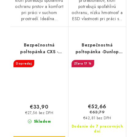
ktorí potrebujú spoľahlivú
profesionálov, ktorí
ochranu prstov a komfort
potrebujú spoľahlivú
pri práci v suchom
ochranu, nízku hmotnosť a
prostredí. Ideálna...
ESD vlastnosti pri práci s...
Bezpečnostná
Bezpečnostná
poltopánka CXS -
poltopánka -Dunlop
Texline Silba S1P ESD
FIRST ONE ADV EVO
Dopredaj
17 %
S1P - čierno-sivá
DL0201051
€52,66
€33,90
€63,79
€27,56 bez DPH
€42,81 bez DPH
Skladom
Dodanie do 7 pracovných
dní