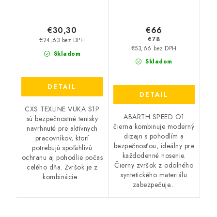
€66
€30,30
€78
€24,63 bez DPH
€53,66 bez DPH
Skladom
Skladom
DETAIL
DETAIL
CXS TEXLINE VUKA S1P
ABARTH SPEED O1
sú bezpečnostné tenisky
čierna kombinuje moderný
navrhnuté pre aktívnych
dizajn s pohodlím a
pracovníkov, ktorí
bezpečnosťou, ideálny pre
potrebujú spoľahlivú
každodenné nosenie.
ochranu aj pohodlie počas
Čierny zvršok z odolného
celého dňa. Zvršok je z
syntetického materiálu
kombinácie...
zabezpečuje...