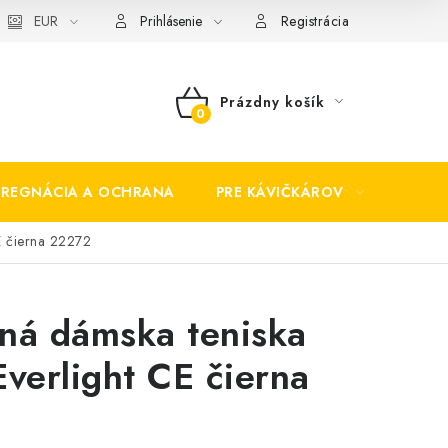
EUR
Prihlásenie
Registrácia
Prázdny košík
NÁKUPNÝ
KOŠÍK
PREGNÁCIA A OCHRANA
PRE KÁVIČKÁROV
BEZP
E čierna 22272
ná dámska teniska
Everlight CE čierna
2