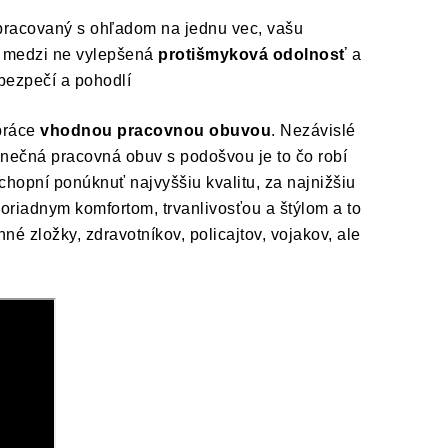
epracovaný s ohľadom na jednu vec, vašu
rí medzi ne vylepšená
protišmyková odolnosť
a
 bezpečí a pohodlí
práce
vhodnou pracovnou obuvou
. Nezávislé
nečná pracovná obuv s podošvou je to čo robí
hopní ponúknuť najvyššiu kvalitu, za najnižšiu
iadnym komfortom, trvanlivosťou a štýlom a to
é zložky, zdravotníkov, policajtov, vojakov, ale