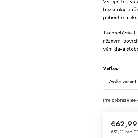
Vylepšite svoju
bezkonkurenčn
pohodlie a eko
Technológia 
rôznymi povrc
vám dáva slob
Veľkosť
€62,99
€51,21 bez 