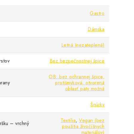
Gastro
Dámska
Letná (nezateplená)
rstov
Bez bezpečnostnej špice
OB: bez ochrannej špice,
hrany
protišmyková, otvorená
oblasť päty možná
Šnúrky
Textília
,
Vegan (bez
vršku – vrchný
použitia živočíšnych
materiálov)