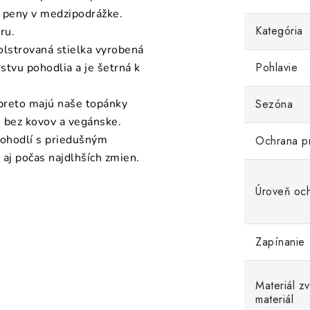
j peny v medzipodrážke.
Kategória
ru.
olstrovaná stielka vyrobená
Pohlavie
stvu pohodlia a je šetrná k
 preto majú naše topánky
Sezóna
e bez kovov a vegánske.
pohodlí s priedušným
Ochrana p
aj počas najdlhších zmien.
Úroveň oc
Zapínanie
Materiál z
materiál