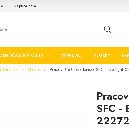
OV
Napíšte nám
OĽNOČASOVÁ OBUV
VÝPREDAJ
VLOŽKY
IM
a Odvetvia
Gastro
Pracovná dámska teniska SFC - Everlight C
Pracov
SFC - 
2227