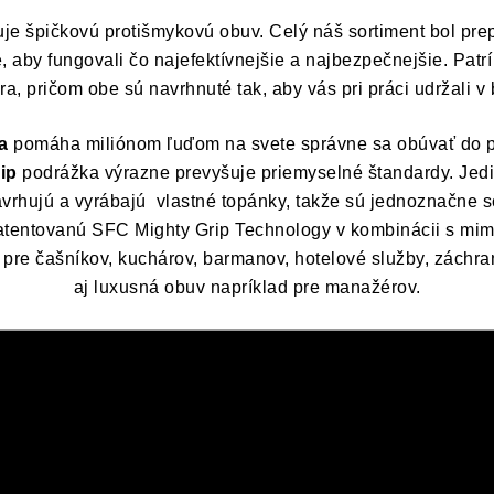
je špičkovú protišmykovú obuv. Celý náš sortiment bol pr
, aby fungovali čo najefektívnejšie a najbezpečnejšie. Pat
, pričom obe sú navrhnuté tak, aby vás pri práci udržali v
a
pomáha miliónom ľuďom na svete správne sa obúvať do 
ip
podrážka výrazne prevyšuje priemyselné štandardy. Jedi
avrhujú a vyrábajú
vlastné topánky, takže sú jednoznačne sc
ntovanú SFC Mighty Grip Technology v kombinácii s mimor
pre čašníkov, kuchárov, barmanov, hotelové služby, záchrann
aj luxusná obuv napríklad pre manažérov.