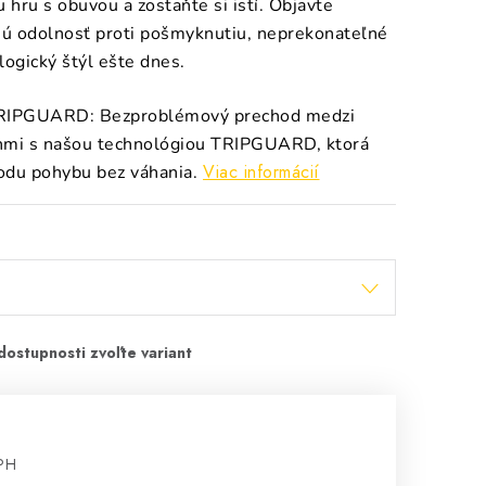
 hru s obuvou a zostaňte si istí. Objavte
ú odolnosť proti pošmyknutiu, neprekonateľné
logický štýl ešte dnes.
TRIPGUARD: Bezproblémový prechod medzi
hmi s našou technológiou TRIPGUARD, ktorá
Viac informácií
odu pohybu bez váhania.
DPH