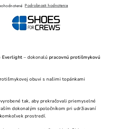
Podrobnosti hodnotenia
eohodnotené
e
Everlight
– dokonalú
pracovnú protišmykovú
protišmykovej obuvi s našimi topánkami
 vyrobené tak, aby prekračovali priemyselné
vaším dokonalým spoločníkom pri udržiavaní
akomkoľvek prostredí.