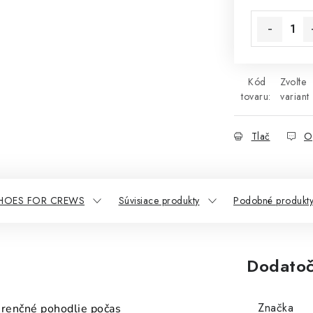
Jednotková 
Kód
Zvoľte
tovaru:
variant
Tlač
O
SHOES FOR CREWS
Súvisiace produkty
Podobné produkt
Dodatoč
Značka
urenčné pohodlie počas