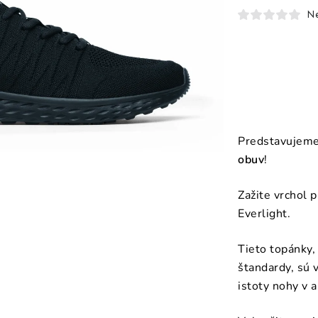
N
Predstavujem
obuv
!
Zažite vrchol 
Everlight.
Tieto topánky,
štandardy, sú 
istoty nohy v 