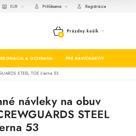
EUR
Prihlásenie
Registrácia
Prázdny košík
NÁKUPNÝ
KOŠÍK
PREGNÁCIA A OCHRANA
PRE KÁVIČKÁROV
BEZP
WGUARDS STEEL TOE čierna 53
né návleky na obuv
 CREWGUARDS STEEL
erna 53