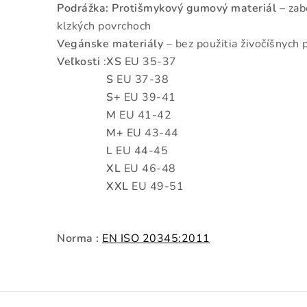
Podrážka:
Protišmykový gumový materiál
– zab
klzkých povrchoch
Vegánske materiály
– bez použitia živočíšnych
Veľkosti
:
XS
EU 35-37
S
EU 37-38
S+
EU 39-41
M
EU 41-42
M+
EU 43-44
L
EU 44-45
XL
EU 46-48
XXL
EU 49-51
Norma :
EN ISO 20345:2011