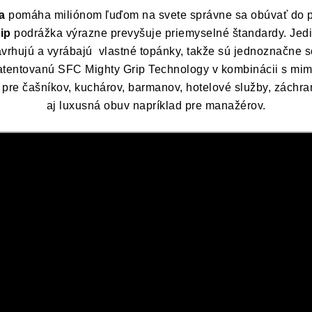
a
pomáha miliónom ľuďom na svete správne sa obúvať do 
ip
podrážka výrazne prevyšuje priemyselné štandardy. Jedi
avrhujú a vyrábajú
vlastné topánky, takže sú jednoznačne sc
ntovanú SFC Mighty Grip Technology v kombinácii s mimor
pre čašníkov, kuchárov, barmanov, hotelové služby, záchrann
aj luxusná obuv napríklad pre manažérov.