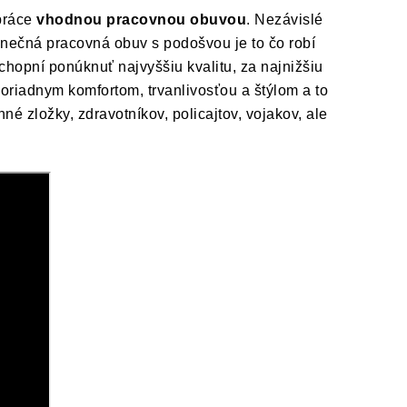
práce
vhodnou pracovnou obuvou
. Nezávislé
nečná pracovná obuv s podošvou je to čo robí
hopní ponúknuť najvyššiu kvalitu, za najnižšiu
iadnym komfortom, trvanlivosťou a štýlom a to
é zložky, zdravotníkov, policajtov, vojakov, ale