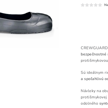
N
CREWGUARDS 
bezpečnostné 
protišmykovou
Sú ideálnym ri
a spoľahlivú o
Návleky na ob
protišmykovej
odolného
synt