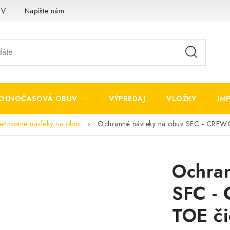
OV
Napíšte nám
OĽNOČASOVÁ OBUV
VÝPREDAJ
VLOŽKY
IM
ečnostné návleky na obuv
Ochranné návleky na obuv SFC - CRE
Ochran
SFC -
TOE či