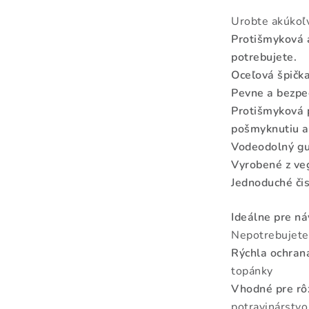
Urobte akúkoľ
Protišmyková a
potrebujete.
Oceľová špička
Pevne a bezpeč
Protišmyková 
pošmyknutiu 
Vodeodolný gum
Vyrobené z veg
Jednoduché čis
Ideálne pre ná
Nepotrebujete
Rýchla ochran
topánky
Vhodné pre rô
potravinárstvo