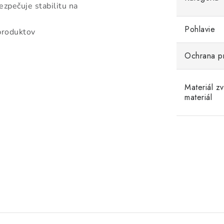
ezpečuje stabilitu na
Pohlavie
 produktov
Ochrana p
Materiál z
materiál