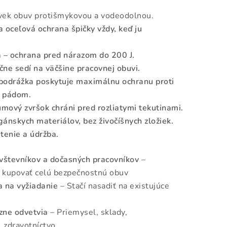
vek obuv protišmykovou a vodeodolnou.
 oceľová ochrana špičky vždy, keď ju
 – ochrana pred nárazom do 200 J.
ne sedí na väčšine pracovnej obuvi.
podrážka poskytuje maximálnu ochranu proti
a pádom.
ový zvršok chráni pred rozliatymi tekutinami.
ánskych materiálov, bez živočíšnych zložiek.
tenie a údržba.
vštevníkov a dočasných pracovníkov
–
 kupovať celú bezpečnostnú obuv
a na vyžiadanie
– Stačí nasadiť na existujúce
zne odvetvia
– Priemysel, sklady,
, zdravotníctvo