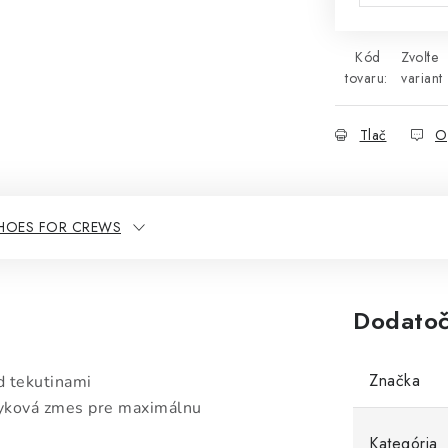
Kód
Zvoľte
tovaru:
variant
Tlač
O
SHOES FOR CREWS
Dodatoč
Značka
d tekutinami
myková zmes pre maximálnu
Kategória