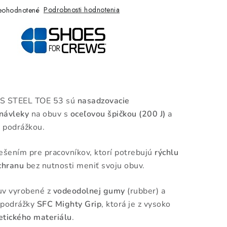
Podrobnosti hodnotenia
eohodnotené
STEEL TOE 53 sú
nasadzovacie
návleky
na obuv s
oceľovou špičkou (200 J)
a
 podrážkou.
ešením pre pracovníkov, ktorí potrebujú
rýchlu
chranu
bez nutnosti meniť svoju obuv.
uv vyrobené z
vodeodolnej gumy
(rubber) a
 podrážky
SFC Mighty Grip
, ktorá je z vysoko
etického materiálu
.