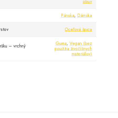
obuv
Pánska
,
Dámska
rstov
Oceľová špica
Guma
,
Vegan (bez
vršku – vrchný
použitia živočíšnych
materiálov)