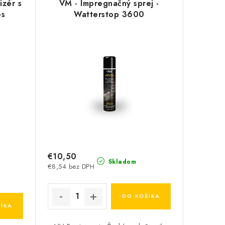
izér s
VM - Impregnačný sprej -
es
Watterstop 3600
€10,50
Skladom
€8,54 bez DPH
DO KOŠÍKA
ÍKA