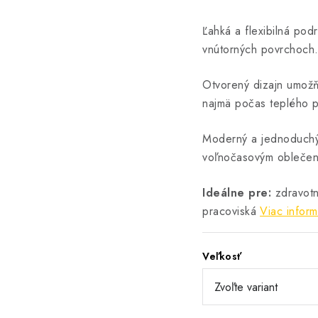
Ľahká a flexibilná pod
vnútorných povrchoch
Otvorený dizajn umožň
najmä počas teplého p
Moderný a jednoduchý
voľnočasovým oblečen
Ideálne pre:
zdravotní
pracoviská
Viac inform
Veľkosť