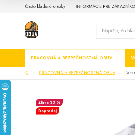
Prejsť
Často kladené otázky
INFORMÁCIE PRE ZÁKAZNÍK
na
obsah
PRACOVNÁ A BEZPEČNOSTNÁ OBUV
V
Domov
PRACOVNÁ A BEZPEČNOSTNÁ OBUV
Ľahk
33 %
Dopredaj