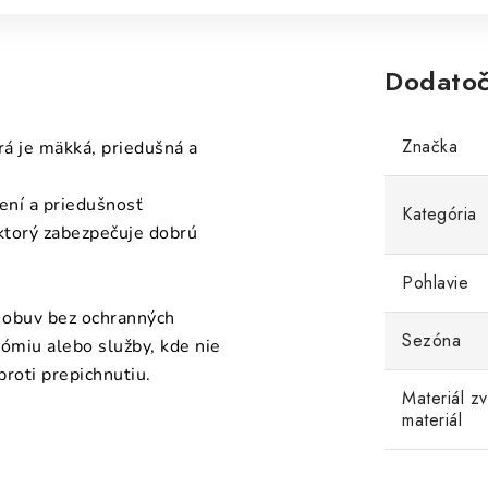
Dodatoč
Značka
rá je mäkká, priedušná a
sení a priedušnosť
Kategória
ktorý zabezpečuje dobrú
Pohlavie
ú obuv bez ochranných
Sezóna
nómiu alebo služby, kde nie
roti prepichnutiu.
Materiál z
materiál