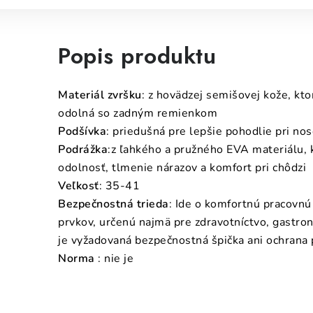
Popis produktu
Materiál zvršku
: z hovädzej semišovej kože, kto
odolná so zadným remienkom
Podšívka
: priedušná pre lepšie pohodlie pri no
Podrážka
:z ľahkého a pružného EVA materiálu, 
odolnosť, tlmenie nárazov a komfort pri chôdzi
Veľkosť
: 35-41
Bezpečnostná trieda
: Ide o komfortnú pracovn
prvkov, určenú najmä pre zdravotníctvo, gastro
je vyžadovaná bezpečnostná špička ani ochrana p
Norma
: nie je