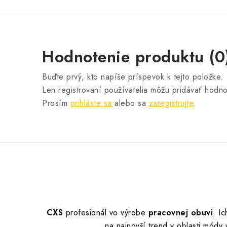
Hodnotenie produktu (0
Buďte prvý, kto napíše príspevok k tejto položke.
Len registrovaní používatelia môžu pridávať hodno
Prosím
prihláste sa
alebo sa
zaregistrujte
.
CXS
profesionál vo výrobe
pracovnej obuvi
.
Ic
na najnovší trend v oblasti mód