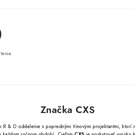
)
tenie.
Značka CXS
h R & D oddelenie s poprednými tímovými projektantmi, ktorí
y v každom ročnom období. C
ieľom
CXS
je poskytovať vysoko k