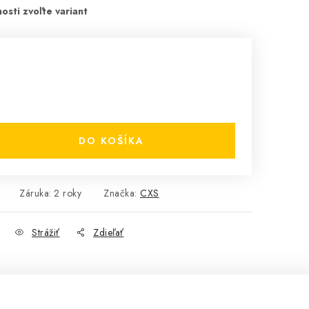
DO KOŠÍKA
Záruka
:
2 roky
Značka:
CXS
Strážiť
Zdieľať