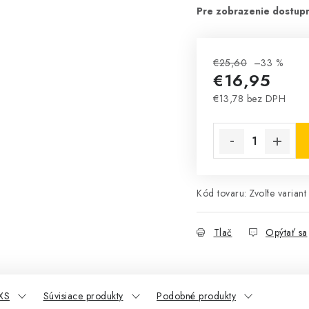
€25,60
–33 %
€16,95
€13,78 bez DPH
Jednotková cena:
Kód tovaru:
Zvoľte variant
Tlač
Opýtať sa
XS
Súvisiace produkty
Podobné produkty