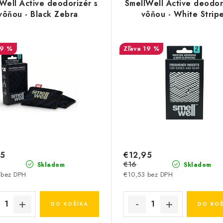
Well Active deodorizér s
SmellWell Active deodor
vôňou - Black Zebra
vôňou - White Strip
19 %
19 %
95
€12,95
€16
Skladom
Skladom
 bez DPH
€10,53 bez DPH
DO KOŠÍKA
DO KOŠ