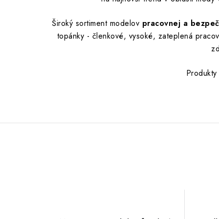
Široký sortiment modelov
pracovnej a bezpe
topánky - členkové, vysoké, zateplená praco
zd
Produkty