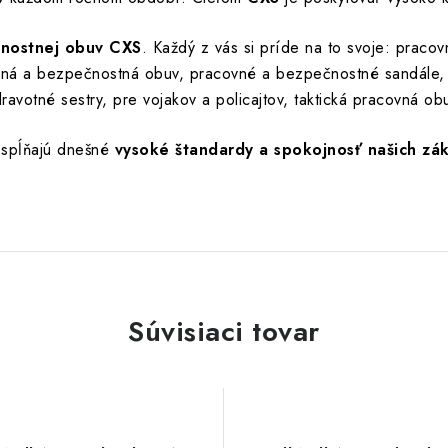
čnostnej obuv CXS
. Každý z vás si príde na to svoje: praco
vná a bezpečnostná obuv, pracovné a bezpečnostné sandále, 
ravotné sestry, pre vojakov a policajtov, taktická pracovná ob
 spĺňajú dnešné
vysoké štandardy a spokojnosť našich zá
Súvisiaci tovar