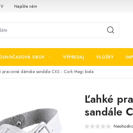
OV
Napíšte nám
OĽNOČASOVÁ OBUV
VÝPREDAJ
VLOŽKY
IM
é pracovné dámske sandále CXS - Cork Megi biela
Ľahké pr
sandále C
Neohodno