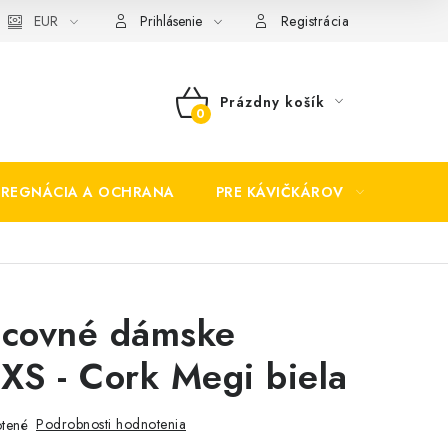
EUR
Prihlásenie
Registrácia
Prázdny košík
NÁKUPNÝ
KOŠÍK
PREGNÁCIA A OCHRANA
PRE KÁVIČKÁROV
BEZP
acovné dámske
XS - Cork Megi biela
Podrobnosti hodnotenia
tené