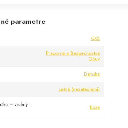
né parametre
CXS
Pracovná a Bezpečnostná
Obuv
Dámska
Letná (nezateplená)
vršku – vrchný
Koža