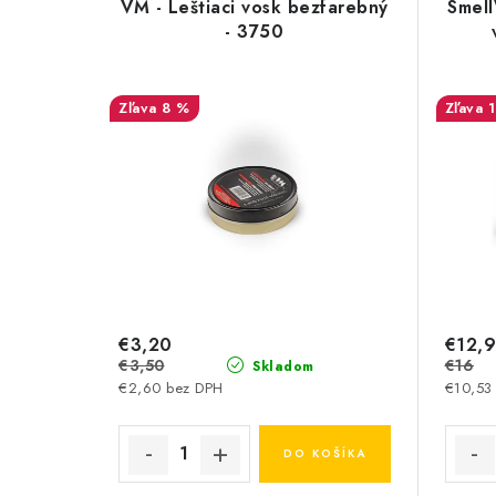
VM - Leštiaci vosk bezfarebný
Smell
- 3750
8 %
€3,20
€12,
€3,50
€16
Skladom
€2,60 bez DPH
€10,53
DO KOŠÍKA