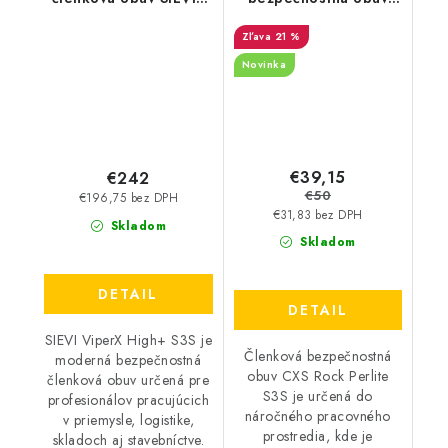
ViperX High+ S3S
CXS - Rock Perlite S3S
21 %
Novinka
€39,15
€242
€50
€196,75 bez DPH
€31,83 bez DPH
Skladom
Skladom
DETAIL
DETAIL
SIEVI ViperX High+ S3S je
Členková bezpečnostná
moderná bezpečnostná
obuv CXS Rock Perlite
členková obuv určená pre
S3S je určená do
profesionálov pracujúcich
náročného pracovného
v priemysle, logistike,
prostredia, kde je
skladoch aj stavebníctve.