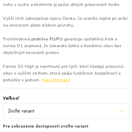
nohy v suchu a komforte aj počas dlhých pracovných hodín.
Vyšší strih zabezpečuje oporu členku, čo oceníte najmä pri práci
na nerovnom alebo klzkom povrchu.
Protišmyková
podošva PU/PU
garantuje spoľahlivý krok a
norma O1 znamená, že získavate ľahkú a flexibilnú obuv bez
zbytočných kovových prvkov.
Farmis O1 High je navrhnutý pre tých, ktorí hľadajú pracovnú
obuv s vyšším strihom, ktorá spája funkčnosť, bezpečnosť a
Viac informácií
pohodlie v jednom.
Veľkosť