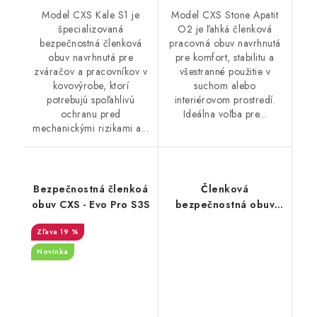
Model CXS Kale S1 je
Model CXS Stone Apatit
špecializovaná
O2 je ľahká členková
bezpečnostná členková
pracovná obuv navrhnutá
obuv navrhnutá pre
pre komfort, stabilitu a
zváračov a pracovníkov v
všestranné použitie v
kovovýrobe, ktorí
suchom alebo
potrebujú spoľahlivú
interiérovom prostredí.
ochranu pred
Ideálna voľba pre...
mechanickými rizikami a...
Bezpečnostná členkoá
Členková
obuv CXS - Evo Pro S3S
bezpečnostná obuv
CXS - Road Elston S3S
19 %
Novinka