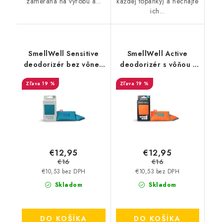
zameraná na výrobu a...
každej topánky) a nechajte
ich...
SmellWell Sensitive
SmellWell Active
deodorizér bez vône -
deodorizér s vôňou -
Blue
Geometric Orange
19 %
19 %
€12,95
€12,95
€16
€16
€10,53 bez DPH
€10,53 bez DPH
Skladom
Skladom
DO KOŠÍKA
DO KOŠÍKA