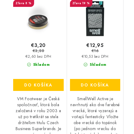
8 %
19 %
€3,20
€12,95
€3,50
€16
€2,60 bez DPH
€10,53 bez DPH
Skladom
Skladom
DO KOŠÍKA
DO KOŠÍKA
VM Footwear je Česká
SmellWell Active je
spoločnosť, ktorá bola
navrhnutý ako dve farebné
založená v roku 2003 a
vrecká, ktoré vyzerajú a
už po tretíkrát sa stala
voňajú fantasticky. Vložte
držiteľom titulu Czech
obe vrecká do topánok
Business Superbrands. Je
(po jednom vrecku do