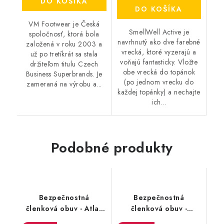
DO KOŠÍKA
DO KOŠÍKA
VM Footwear je Česká
SmellWell Active je
spoločnosť, ktorá bola
navrhnutý ako dve farebné
založená v roku 2003 a
vrecká, ktoré vyzerajú a
už po tretíkrát sa stala
voňajú fantasticky. Vložte
držiteľom titulu Czech
obe vrecká do topánok
Business Superbrands. Je
(po jednom vrecku do
zameraná na výrobu a...
každej topánky) a nechajte
ich...
Podobné produkty
Bezpečnostná
Bezpečnostná
členková obuv - Atlas
členková obuv -
Agrar STX 2.0 S3
ABARTH ZEROCENTO