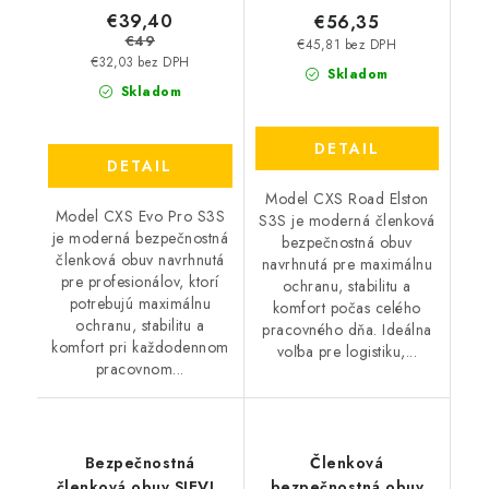
€39,40
€56,35
€49
€45,81 bez DPH
€32,03 bez DPH
Skladom
Skladom
DETAIL
DETAIL
Model CXS Road Elston
Model CXS Evo Pro S3S
S3S je moderná členková
je moderná bezpečnostná
bezpečnostná obuv
členková obuv navrhnutá
navrhnutá pre maximálnu
pre profesionálov, ktorí
ochranu, stabilitu a
potrebujú maximálnu
komfort počas celého
ochranu, stabilitu a
pracovného dňa. Ideálna
komfort pri každodennom
voľba pre logistiku,...
pracovnom...
Bezpečnostná
Členková
členková obuv SIEVI -
bezpečnostná obuv