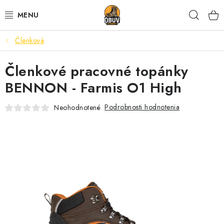
Prejsť
Hľad
na
obsah
Členková
PRACOVNÁ A BEZPEČNOSTNÁ OBUV
Členkové pracovné topánky
VOĽNOČASOVÁ OBUV
BENNON - Farmis O1 High
VÝPREDAJ
Podrobnosti hodnotenia
Neohodnotené
VLOŽKY
IMPREGNÁCIA A OCHRANA
PRE KÁVIČKÁROV
BEZPEČNOSTNÉ NORMY A SYMBOLY