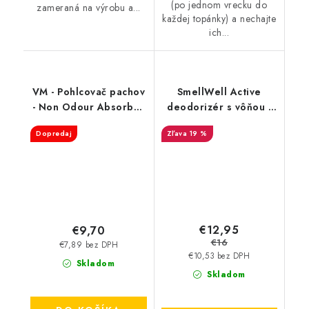
(po jednom vrecku do
zameraná na výrobu a...
každej topánky) a nechajte
ich...
VM - Pohlcovač pachov
SmellWell Active
- Non Odour Absorber
deodorizér s vôňou -
3501
Tropical Blue
Dopredaj
19 %
€12,95
€9,70
€16
€7,89 bez DPH
€10,53 bez DPH
Skladom
Skladom