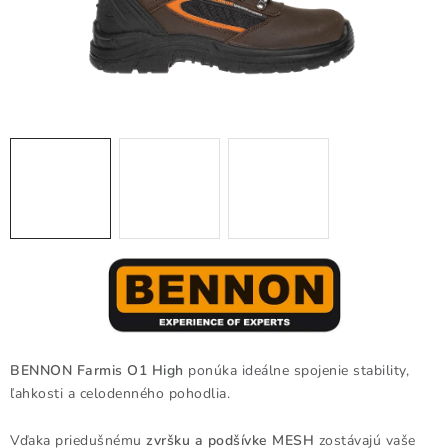
BLOG
KONTAKT
O NÁS
HODNOTENIE OBCHODU
OCHRANNÉ PRACOVNÉ POMÔCKY
ZNAČKY
Často kladené otázky
INFORMÁCIE PRE ZÁKAZNÍKOV
Napíšte nám
BENNON Farmis O1 High
ponúka ideálne spojenie stability,
ľahkosti a celodenného pohodlia.
Vďaka priedušnému
zvršku a podšívke MESH
zostávajú vaše