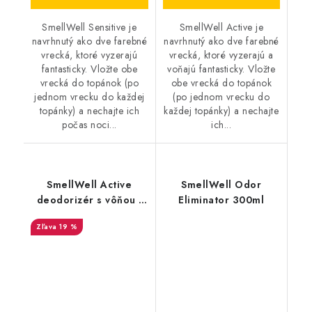
SmellWell Sensitive je
SmellWell Active je
navrhnutý ako dve farebné
navrhnutý ako dve farebné
vrecká, ktoré vyzerajú
vrecká, ktoré vyzerajú a
fantasticky. Vložte obe
voňajú fantasticky. Vložte
vrecká do topánok (po
obe vrecká do topánok
jednom vrecku do každej
(po jednom vrecku do
topánky) a nechajte ich
každej topánky) a nechajte
počas noci...
ich...
SmellWell Active
SmellWell Odor
deodorizér s vôňou -
Eliminator 300ml
Leopard Blue
19 %