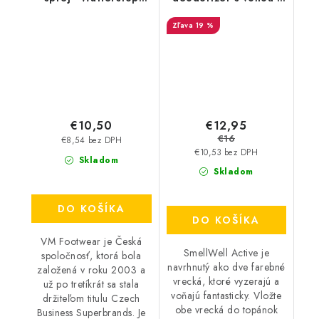
3600
Camo Green
19 %
€12,95
€10,50
€16
€8,54 bez DPH
€10,53 bez DPH
Skladom
Skladom
DO KOŠÍKA
DO KOŠÍKA
VM Footwear je Česká
SmellWell Active je
spoločnosť, ktorá bola
navrhnutý ako dve farebné
založená v roku 2003 a
vrecká, ktoré vyzerajú a
už po tretíkrát sa stala
voňajú fantasticky. Vložte
držiteľom titulu Czech
obe vrecká do topánok
Business Superbrands. Je