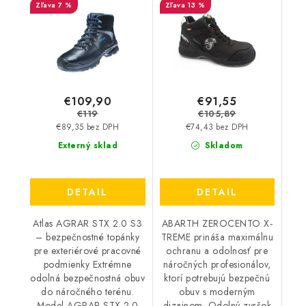
7 %
13 %
36920
X-TREME S3 ESD -
čierna AB0003XT
€109,90
€91,55
€119
€105,89
€89,35 bez DPH
€74,43 bez DPH
Externý sklad
Skladom
DETAIL
DETAIL
Atlas AGRAR STX 2.0 S3
ABARTH ZEROCENTO X-
– bezpečnostné topánky
TREME prináša maximálnu
pre exteriérové pracovné
ochranu a odolnosť pre
podmienky Extrémne
náročných profesionálov,
odolná bezpečnostná obuv
ktorí potrebujú bezpečnú
do náročného terénu.
obuv s moderným
Model AGRAR STX 2.0
dizajnom. Odolný zvršok