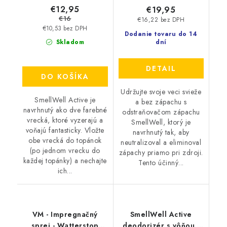
€12,95
€19,95
€16
€16,22 bez DPH
€10,53 bez DPH
Dodanie tovaru do 14
Skladom
dní
DETAIL
DO KOŠÍKA
Udržujte svoje veci svieže
SmellWell Active je
a bez zápachu s
navrhnutý ako dve farebné
odstraňovačom zápachu
vrecká, ktoré vyzerajú a
SmellWell, ktorý je
voňajú fantasticky. Vložte
navrhnutý tak, aby
obe vrecká do topánok
neutralizoval a eliminoval
(po jednom vrecku do
zápachy priamo pri zdroji.
každej topánky) a nechajte
Tento účinný...
ich...
VM - Impregnačný
SmellWell Active
sprej - Watterstop
deodorizér s vôňou -