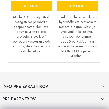
DETAIL
DETAIL
Model CXS Safety Steel
Tradičná členková obuv s
Mangan S3 je odolná
hydrofóbnym zvrškom v
bezpečnostná členková
novom dizajne. Obuv je
obuv navrhnutá pre
vybavená nástrekovou
profesionálov, ktorí
dvojkomponentnou
potrebujú vysokú úroveň
podošvou PU/guma a
ochrany, stabilitu členka a
vodeodolnou membránou
spoľahlivosť pri...
REGI-TEX® a je teda
vhodná...
Z
á
INFO PRE ZÁKAZNÍKOV
p
ä
AKO NAKUPOVAŤ
PRE PARTNEROV
t
OBCHODNÉ PODMIENKY
KATALÓG OBUVI A OPP ČERVA