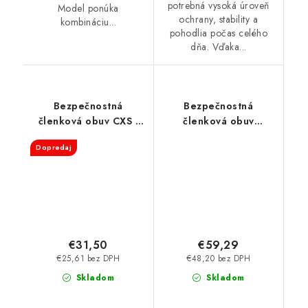
potrebná vysoká úroveň
Model ponúka
ochrany, stability a
kombináciu...
pohodlia počas celého
dňa. Vďaka...
Bezpečnostná
Bezpečnostná
členková obuv CXS -
členková obuv
Safety Steel Mangan
BENNON - Fortis S3
Dopredaj
S3
Membrane
€31,50
€59,29
€25,61 bez DPH
€48,20 bez DPH
Skladom
Skladom