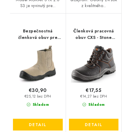
S3 je vyvinutý pre...
z kvalitného...
Bezpečnostná
Členková pracovná
členková obuv pre
obuv CXS - Stone
zváračov CXS - Kale S1
Apatit O2
€30,90
€17,55
€25,12 bez DPH
€14,27 bez DPH
Skladom
Skladom
DETAIL
DETAIL