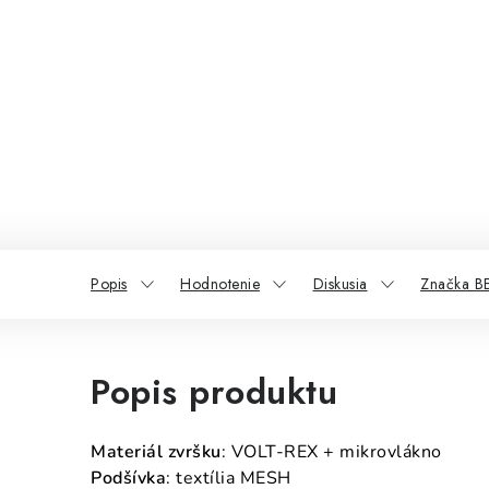
Popis
Hodnotenie
Diskusia
Značka 
Popis produktu
Materiál zvršku
: VOLT-REX + mikrovlákno
Podšívka
: textília MESH