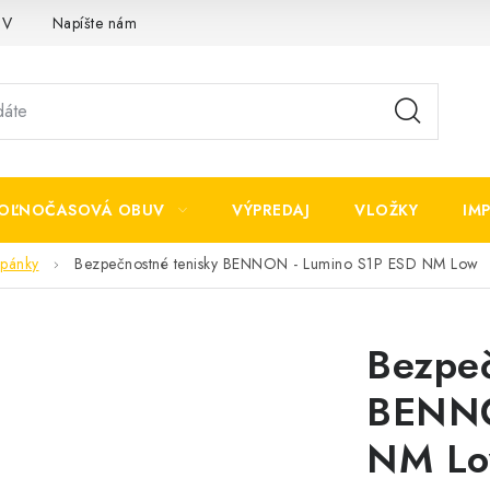
OV
Napíšte nám
OĽNOČASOVÁ OBUV
VÝPREDAJ
VLOŽKY
IM
opánky
Bezpečnostné tenisky BENNON - Lumino S1P ESD NM Low
Bezpeč
BENNO
NM L