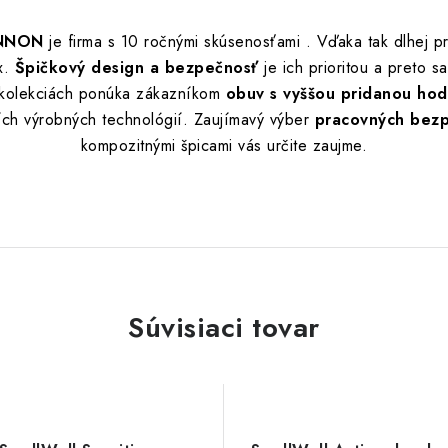
ENNON
je firma s 10 ročnými skúsenosťami . Vďaka tak dlhej pr
ex.
Špičkový design a bezpečnosť
je ich prioritou a preto s
 kolekciách ponúka zákazníkom
obuv s vyššou pridanou ho
ších výrobných technológií. Zaujímavý výber
pracovných bezp
kompozitnými špicami vás určite zaujme.
Súvisiaci tovar