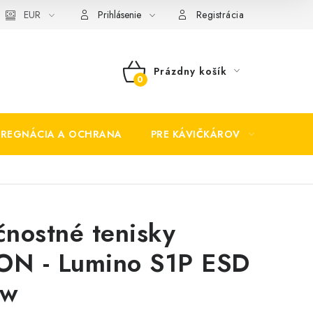
EUR
Prihlásenie
Registrácia
Prázdny košík
NÁKUPNÝ
KOŠÍK
PREGNÁCIA A OCHRANA
PRE KÁVIČKÁROV
BEZP
nostné tenisky
N - Lumino S1P ESD
ow