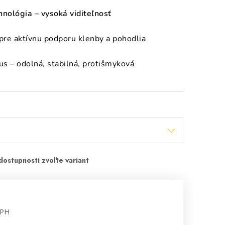
nológia – vysoká viditeľnosť
 pre aktívnu podporu klenby a pohodlia
s – odolná, stabilná, protišmyková
DPH
cena: