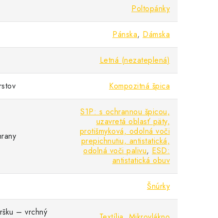
Poltopánky
Pánska
,
Dámska
Letná (nezateplená)
rstov
Kompozitná špica
S1P: s ochrannou špicou,
uzavretá oblasť päty,
protišmyková, odolná voči
hrany
prepichnutiu, antistatická,
odolná voči palivu
,
ESD:
antistatická obuv
Šnúrky
vršku – vrchný
Textília
,
Mikrovlákno