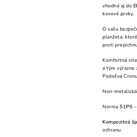
vhodná aj do
E
kovové prvky.
O vašu bezpečn
planžeta, ktor
proti prepichnu
Komfortná stie
a tým výrazne 
Podošva Cronus
Non-metalick
Norma
S1PS
–
Kompozitná šp
ochranu