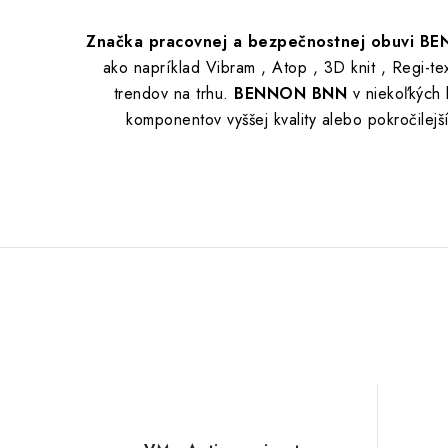
Značka pracovnej a bezpečnostnej obuvi B
ako napríklad Vibram , Atop , 3D knit , Regi-t
trendov na trhu.
BENNON BNN
v niekoľkých
komponentov vyššej kvality alebo pokročilej