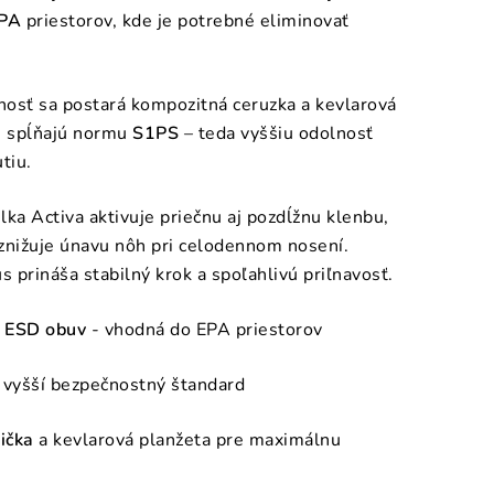
PA
priestorov, kde je potrebné eliminovať
osť sa postará kompozitná ceruzka a kevlarová
é spĺňajú normu
S1PS
– teda vyššiu odolnosť
tiu.
lka Activa aktivuje priečnu aj pozdĺžnu klenbu,
znižuje únavu nôh pri celodennom nosení.
 prináša stabilný krok a spoľahlivú priľnavosť.
á
ESD obuv
- vhodná do EPA priestorov
 vyšší bezpečnostný štandard
ička
a kevlarová planžeta pre maximálnu