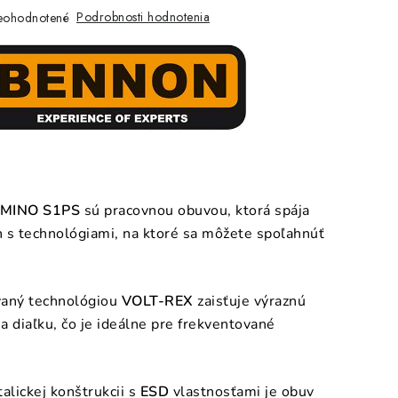
Podrobnosti hodnotenia
eohodnotené
MINO S1PS
sú pracovnou obuvou, ktorá spája
 s technológiami, na ktoré sa môžete spoľahnúť
vaný technológiou
VOLT-REX
zaisťuje výraznú
na diaľku, čo je ideálne pre frekventované
lickej konštrukcii s
ESD
vlastnosťami je obuv