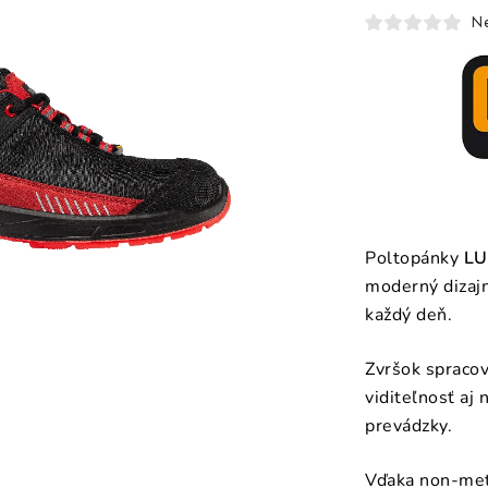
N
Poltopánky
LU
moderný dizajn
každý deň.
Zvršok spraco
viditeľnosť aj 
prevádzky.
Vďaka non-meta