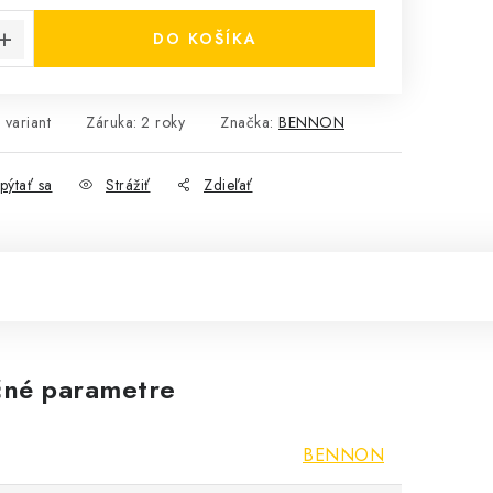
DO KOŠÍKA
 variant
Záruka
:
2 roky
Značka:
BENNON
pýtať sa
Strážiť
Zdieľať
né parametre
BENNON