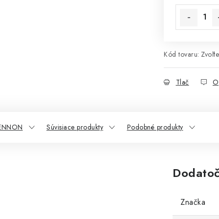
Kód tovaru:
Zvoľte
Tlač
O
BENNON
Súvisiace produkty
Podobné produkty
Dodatoč
Značka