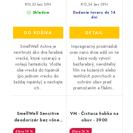
€10,53 bez DPH
€12,54 bez DPH
Skladom
Dodanie tovaru do 14
dní
DO KOŠÍKA
DETAIL
SmellWell Active je
Impregnačný prostriedok
navrhnutý ako dve farebné
uvex nano shoe add on na
vrecká, ktoré vyzerajú a
báze vody vytvorí
voňajú fantasticky. Vložte
bezfarebný, neviditeľný
obe vrecká do topánok
film na kožených alebo
(po jednom vrecku do
textilných povrchoch a
každej topánky) a nechajte
ochráni obuv pred
ich...
premočením a fľakmi...
SmellWell Sensitive
VM - Čistiaca hubka na
deodorizér bez vône -
obuv - 3900
Grey
19 %
16 %