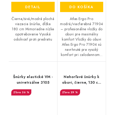
DETAIL
DO KOŠÍKA
Čierna/sivá/modrá plochá
Atlas Ergo Pro
viazacia šnúrka, dĺžka
modrá/viacfarebná 71904
180 cm Mimoriadne nízke
– profesionálne vložky do
opotrebovanie Vysoká
obuvi pre maximálny
odolnosť proti predratiu
komfort Vložky do obuvi
Atlas Ergo Pro 71904 sú
navrhnuté pre vysoký
komfort pri celodennom...
Šnúrky elastické VM -
Nehorľavé šnúrky k
univetrzálne 3105
obuvi, čierne, 130 cm
9599
36 %
29 %