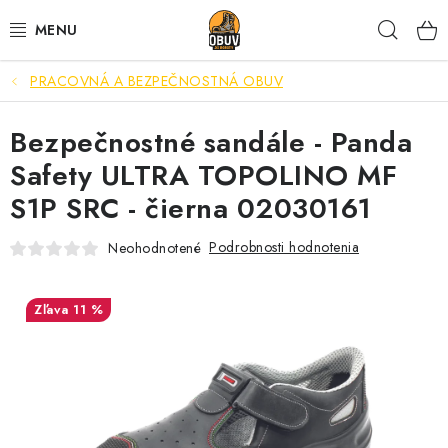
Prejsť
Hľad
na
obsah
PRACOVNÁ A BEZPEČNOSTNÁ OBUV
PRACOVNÁ A BEZPEČNOSTNÁ OBUV
Bezpečnostné sandále - Panda
VOĽNOČASOVÁ OBUV
Safety ULTRA TOPOLINO MF
VÝPREDAJ
S1P SRC - čierna 02030161
VLOŽKY
Podrobnosti hodnotenia
Neohodnotené
IMPREGNÁCIA A OCHRANA
11 %
PRE KÁVIČKÁROV
BEZPEČNOSTNÉ NORMY A SYMBOLY