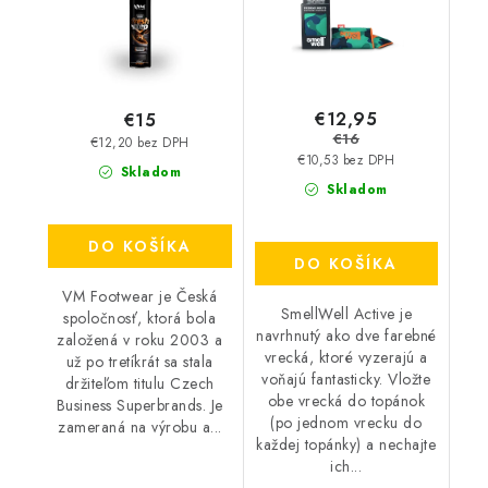
€12,95
€15
€16
€12,20 bez DPH
€10,53 bez DPH
Skladom
Skladom
DO KOŠÍKA
DO KOŠÍKA
VM Footwear je Česká
SmellWell Active je
spoločnosť, ktorá bola
navrhnutý ako dve farebné
založená v roku 2003 a
vrecká, ktoré vyzerajú a
už po tretíkrát sa stala
voňajú fantasticky. Vložte
držiteľom titulu Czech
obe vrecká do topánok
Business Superbrands. Je
(po jednom vrecku do
zameraná na výrobu a...
každej topánky) a nechajte
ich...