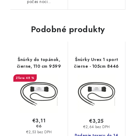
počas noci...
Podobné produkty
Šnúrky do topánok,
Šnúrky Uvex 1 sport
čierne, 110 cm 9599
čierne - 105cm 8446
48 %
€3,11
€3,25
€6
€2,64 bez DPH
€2,53 bez DPH
Dodanie tovaru do 14