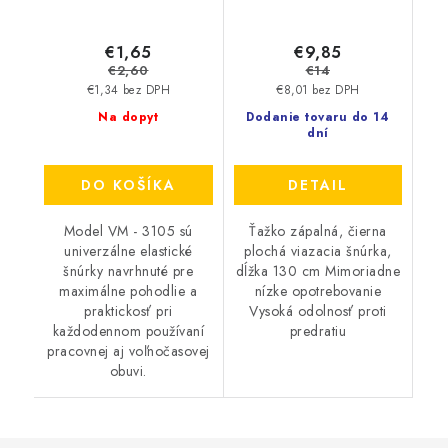
€1,65
€9,85
€2,60
€14
€1,34 bez DPH
€8,01 bez DPH
Na dopyt
Dodanie tovaru do 14
dní
DO KOŠÍKA
DETAIL
Model VM - 3105 sú
Ťažko zápalná, čierna
univerzálne elastické
plochá viazacia šnúrka,
šnúrky navrhnuté pre
dĺžka 130 cm Mimoriadne
maximálne pohodlie a
nízke opotrebovanie
praktickosť pri
Vysoká odolnosť proti
každodennom používaní
predratiu
pracovnej aj voľnočasovej
obuvi.