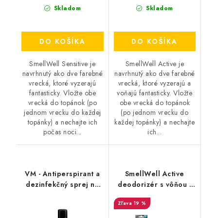
Skladom
Skladom
DO KOŠÍKA
DO KOŠÍKA
SmellWell Sensitive je
SmellWell Active je
navrhnutý ako dve farebné
navrhnutý ako dve farebné
vrecká, ktoré vyzerajú
vrecká, ktoré vyzerajú a
fantasticky. Vložte obe
voňajú fantasticky. Vložte
vrecká do topánok (po
obe vrecká do topánok
jednom vrecku do každej
(po jednom vrecku do
topánky) a nechajte ich
každej topánky) a nechajte
počas noci...
ich...
VM - Antiperspirant a
SmellWell Active
dezinfekčný sprej na
deodorizér s vôňou -
topánky - FreshStep
Camo Green
19 %
2v1 3500