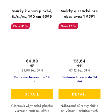
Šnúrky k obuvi ploché,
Šnúrky elastické pre
č./s./m., 190 cm 9599
obuv uvex 1 9591
31 %
23 %
€4,80
€3,84
€7
€5
€3,90 bez DPH
€3,12 bez DPH
Dodanie tovaru do 14
Dodanie tovaru do 14
dní
dní
DETAIL
DETAIL
Čierna/sivá/modrá plochá
Náhradné súpravy slúžia
viazacia šnúrka, dĺžka
na výmenu originálnych