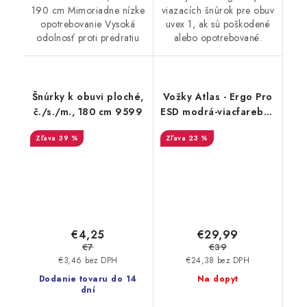
190 cm Mimoriadne nízke
viazacích šnúrok pre obuv
opotrebovanie Vysoká
uvex 1, ak sú poškodené
odolnosť proti predratiu
alebo opotrebované.
Šnúrky k obuvi ploché,
Vožky Atlas - Ergo Pro
č./s./m., 180 cm 9599
ESD modrá-viacfarebná
38-40 71904
39 %
23 %
€4,25
€29,99
€7
€39
€3,46 bez DPH
€24,38 bez DPH
Dodanie tovaru do 14
Na dopyt
dní