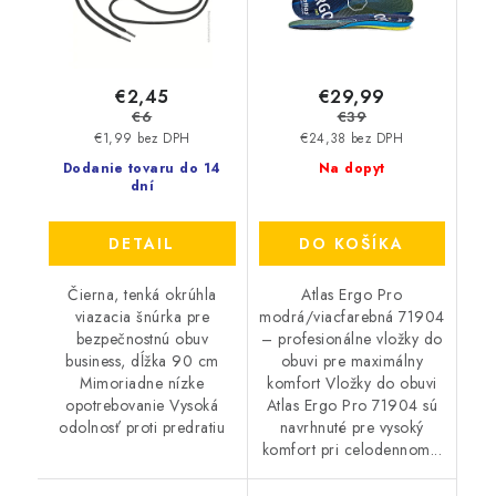
€2,45
€29,99
€6
€39
€1,99 bez DPH
€24,38 bez DPH
Dodanie tovaru do 14
Na dopyt
dní
DETAIL
DO KOŠÍKA
Čierna, tenká okrúhla
Atlas Ergo Pro
viazacia šnúrka pre
modrá/viacfarebná 71904
bezpečnostnú obuv
– profesionálne vložky do
business, dĺžka 90 cm
obuvi pre maximálny
Mimoriadne nízke
komfort Vložky do obuvi
opotrebovanie Vysoká
Atlas Ergo Pro 71904 sú
odolnosť proti predratiu
navrhnuté pre vysoký
komfort pri celodennom...