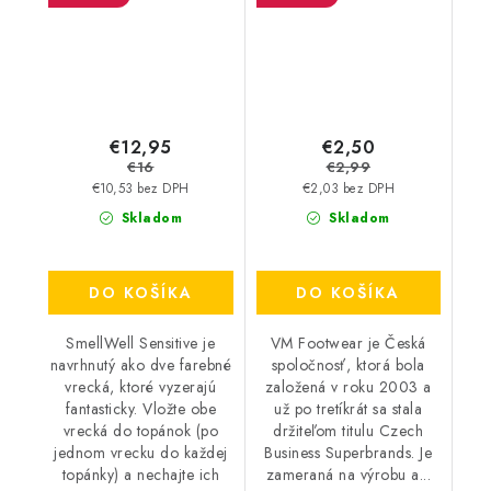
€12,95
€2,50
€16
€2,99
€10,53 bez DPH
€2,03 bez DPH
Skladom
Skladom
DO KOŠÍKA
DO KOŠÍKA
SmellWell Sensitive je
VM Footwear je Česká
navrhnutý ako dve farebné
spoločnosť, ktorá bola
vrecká, ktoré vyzerajú
založená v roku 2003 a
fantasticky. Vložte obe
už po tretíkrát sa stala
vrecká do topánok (po
držiteľom titulu Czech
jednom vrecku do každej
Business Superbrands. Je
topánky) a nechajte ich
zameraná na výrobu a...