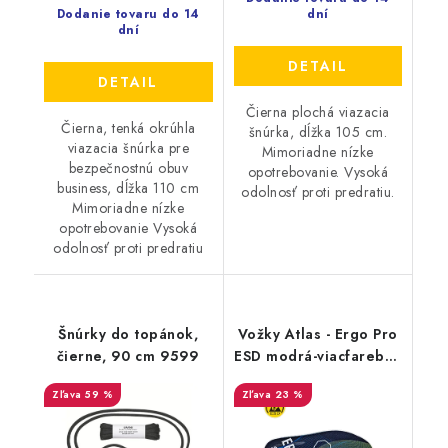
Dodanie tovaru do 14
dní
dní
DETAIL
DETAIL
Čierna plochá viazacia
Čierna, tenká okrúhla
šnúrka, dĺžka 105 cm.
viazacia šnúrka pre
Mimoriadne nízke
bezpečnostnú obuv
opotrebovanie. Vysoká
business, dĺžka 110 cm
odolnosť proti predratiu.
Mimoriadne nízke
opotrebovanie Vysoká
odolnosť proti predratiu
Šnúrky do topánok,
Vožky Atlas - Ergo Pro
čierne, 90 cm 9599
ESD modrá-viacfarebná
47-48 71904
59 %
23 %