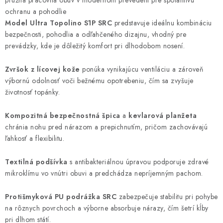
pružná pracovná obuv v modernom prevedení pre spoľahlivú
ochranu a pohodlie
Model Ultra Topolino S1P SRC
predstavuje ideálnu kombináciu
bezpečnosti, pohodlia a odľahčeného dizajnu, vhodný pre
prevádzky, kde je dôležitý komfort pri dlhodobom nosení.
Zvršok z lícovej kože
ponúka vynikajúcu ventiláciu a zároveň
výbornú odolnosť voči bežnému opotrebeniu, čím sa zvyšuje
životnosť topánky.
Kompozitná bezpečnostná špica
a
kevlarová planžeta
chránia nohu pred nárazom a prepichnutím, pričom zachovávajú
ľahkosť a flexibilitu.
Textilná podšívka
s antibakteriálnou úpravou podporuje zdravé
mikroklímu vo vnútri obuvi a predchádza nepríjemným pachom.
Protišmyková PU podrážka SRC
zabezpečuje stabilitu pri pohybe
na rôznych povrchoch a výborne absorbuje nárazy, čím šetrí kĺby
pri dlhom státí.