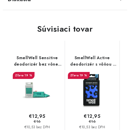
Súvisiaci tovar
SmellWell Sensitive
SmellWell Active
deodorizér bez vône -
deodorizér s vôňou -
Green
Leopard Blue
19 %
19 %
€12,95
€12,95
€16
€16
€10,53 bez DPH
€10,53 bez DPH