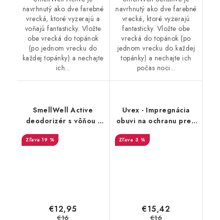
navrhnutý ako dve farebné
navrhnutý ako dve farebné
vrecká, ktoré vyzerajú a
vrecká, ktoré vyzerajú
voňajú fantasticky. Vložte
fantasticky. Vložte obe
obe vrecká do topánok
vrecká do topánok (po
(po jednom vrecku do
jednom vrecku do každej
každej topánky) a nechajte
topánky) a nechajte ich
ich...
počas noci...
SmellWell Active
Uvex - Impregnácia
deodorizér s vôňou -
obuvi na ochranu pred
Tropical Blue
premočením a
19 %
3 %
škvrnami 100 ml
9698/1
€12,95
€15,42
€16
€16