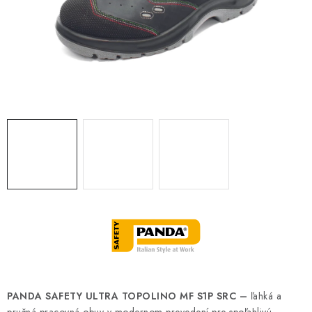
BLOG
KONTAKT
O NÁS
HODNOTENIE OBCHODU
OCHRANNÉ PRACOVNÉ POMÔCKY
ZNAČKY
Často kladené otázky
INFORMÁCIE PRE ZÁKAZNÍKOV
Napíšte nám
PANDA SAFETY ULTRA TOPOLINO MF S1P SRC –
ľahká a