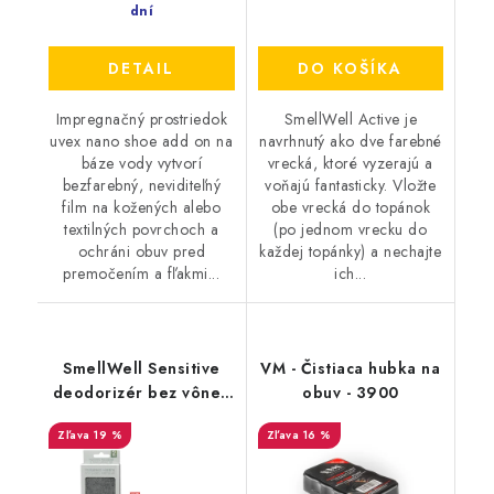
dní
DETAIL
DO KOŠÍKA
Impregnačný prostriedok
SmellWell Active je
uvex nano shoe add on na
navrhnutý ako dve farebné
báze vody vytvorí
vrecká, ktoré vyzerajú a
bezfarebný, neviditeľný
voňajú fantasticky. Vložte
film na kožených alebo
obe vrecká do topánok
textilných povrchoch a
(po jednom vrecku do
ochráni obuv pred
každej topánky) a nechajte
premočením a fľakmi...
ich...
SmellWell Sensitive
VM - Čistiaca hubka na
deodorizér bez vône -
obuv - 3900
Grey
19 %
16 %