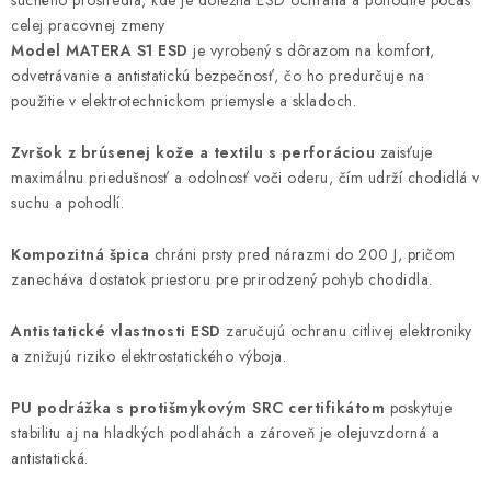
suchého prostredia, kde je dôležitá ESD ochrana a pohodlie počas
celej pracovnej zmeny
Model MATERA S1 ESD
je vyrobený s dôrazom na komfort,
odvetrávanie a antistatickú bezpečnosť, čo ho predurčuje na
použitie v elektrotechnickom priemysle a skladoch.
Zvršok z brúsenej kože a textilu s perforáciou
zaisťuje
maximálnu priedušnosť a odolnosť voči oderu, čím udrží chodidlá v
suchu a pohodlí.
Kompozitná špica
chráni prsty pred nárazmi do 200 J, pričom
zanecháva dostatok priestoru pre prirodzený pohyb chodidla.
Antistatické vlastnosti ESD
zaručujú ochranu citlivej elektroniky
a znižujú riziko elektrostatického výboja.
PU podrážka s protišmykovým SRC certifikátom
poskytuje
stabilitu aj na hladkých podlahách a zároveň je olejuvzdorná a
antistatická.