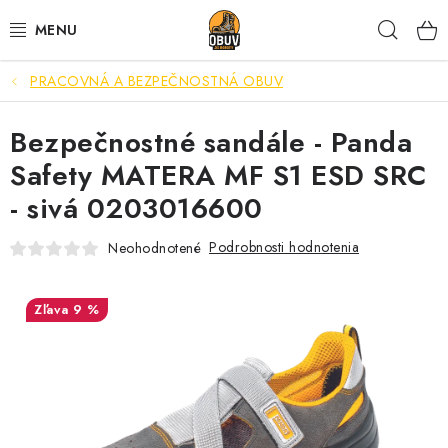
Prejsť
Hľad
na
obsah
PRACOVNÁ A BEZPEČNOSTNÁ OBUV
PRACOVNÁ A BEZPEČNOSTNÁ OBUV
Bezpečnostné sandále - Panda
VOĽNOČASOVÁ OBUV
Safety MATERA MF S1 ESD SRC
VÝPREDAJ
- sivá 0203016600
VLOŽKY
Podrobnosti hodnotenia
Neohodnotené
IMPREGNÁCIA A OCHRANA
9 %
PRE KÁVIČKÁROV
BEZPEČNOSTNÉ NORMY A SYMBOLY