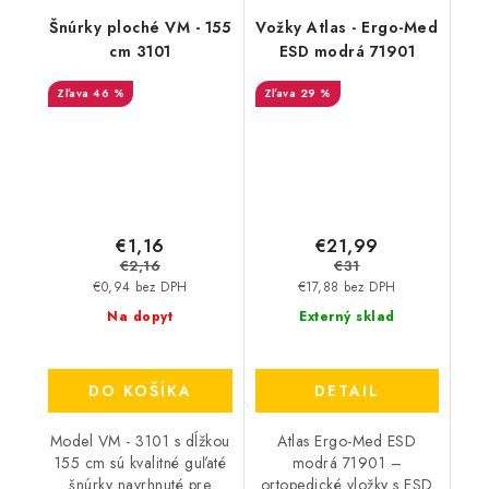
Šnúrky ploché VM - 155
Vožky Atlas - Ergo-Med
cm 3101
ESD modrá 71901
46 %
29 %
€1,16
€21,99
€2,16
€31
€0,94 bez DPH
€17,88 bez DPH
Na dopyt
Externý sklad
DO KOŠÍKA
DETAIL
Model VM - 3101 s dĺžkou
Atlas Ergo-Med ESD
155 cm sú kvalitné guľaté
modrá 71901 –
šnúrky navrhnuté pre
ortopedické vložky s ESD