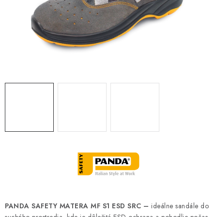
BLOG
KONTAKT
O NÁS
HODNOTENIE OBCHODU
OCHRANNÉ PRACOVNÉ POMÔCKY
ZNAČKY
Často kladené otázky
INFORMÁCIE PRE ZÁKAZNÍKOV
Napíšte nám
PANDA SAFETY MATERA MF S1 ESD SRC –
ideálne sandále do