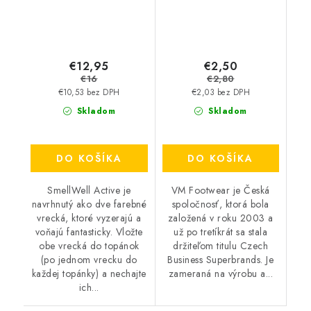
€12,95
€2,50
€16
€2,80
€10,53 bez DPH
€2,03 bez DPH
Skladom
Skladom
DO KOŠÍKA
DO KOŠÍKA
SmellWell Active je
VM Footwear je Česká
navrhnutý ako dve farebné
spoločnosť, ktorá bola
vrecká, ktoré vyzerajú a
založená v roku 2003 a
voňajú fantasticky. Vložte
už po tretíkrát sa stala
obe vrecká do topánok
držiteľom titulu Czech
(po jednom vrecku do
Business Superbrands. Je
každej topánky) a nechajte
zameraná na výrobu a...
ich...