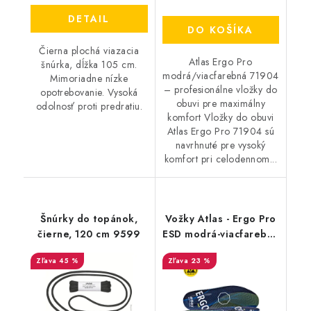
DETAIL
DO KOŠÍKA
Čierna plochá viazacia
Atlas Ergo Pro
šnúrka, dĺžka 105 cm.
modrá/viacfarebná 71904
Mimoriadne nízke
– profesionálne vložky do
opotrebovanie. Vysoká
obuvi pre maximálny
odolnosť proti predratiu.
komfort Vložky do obuvi
Atlas Ergo Pro 71904 sú
navrhnuté pre vysoký
komfort pri celodennom...
Šnúrky do topánok,
Vožky Atlas - Ergo Pro
čierne, 120 cm 9599
ESD modrá-viacfarebná
44-46 71904
45 %
23 %