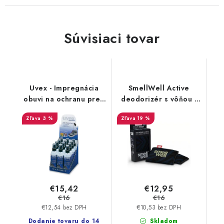
Súvisiaci tovar
Uvex - Impregnácia
SmellWell Active
obuvi na ochranu pred
deodorizér s vôňou -
premočením a
Black Zebra
3 %
19 %
škvrnami 100 ml
9698/1
€15,42
€12,95
€16
€16
€12,54 bez DPH
€10,53 bez DPH
Dodanie tovaru do 14
Skladom