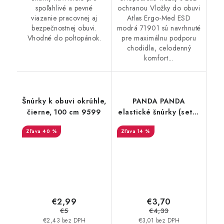
spoľahlivé a pevné
ochranou Vložky do obuvi
viazanie pracovnej aj
Atlas Ergo-Med ESD
bezpečnostnej obuvi.
modrá 71901 sú navrhnuté
Vhodné do poltopánok.
pre maximálnu podporu
chodidla, celodenný
komfort...
Šnúrky k obuvi okrúhle,
PANDA PANDA
čierne, 100 cm 9599
elastické šnúrky (set) -
0291000899999
40 %
14 %
€2,99
€3,70
€5
€4,33
€2,43 bez DPH
€3,01 bez DPH