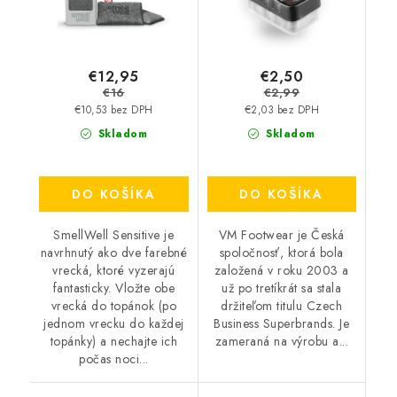
€12,95
€2,50
€16
€2,99
€10,53 bez DPH
€2,03 bez DPH
Skladom
Skladom
DO KOŠÍKA
DO KOŠÍKA
SmellWell Sensitive je
VM Footwear je Česká
navrhnutý ako dve farebné
spoločnosť, ktorá bola
vrecká, ktoré vyzerajú
založená v roku 2003 a
fantasticky. Vložte obe
už po tretíkrát sa stala
vrecká do topánok (po
držiteľom titulu Czech
jednom vrecku do každej
Business Superbrands. Je
topánky) a nechajte ich
zameraná na výrobu a...
počas noci...