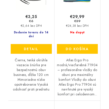
€3,25
€29,99
€6
€39
€2,64 bez DPH
€24,38 bez DPH
Dodanie tovaru do 14
Na dopyt
dní
DETAIL
DO KOŠÍKA
Čierna, tenká okrúhla
Atlas Ergo Pro
viazacia šnúrka pre
modrá/viacfarebná 71904
bezpečnostnú obuv
– profesionálne vložky do
business, dĺžka 120 cm
obuvi pre maximálny
Mimoriadne nízke
komfort Vložky do obuvi
opotrebovanie Vysoká
Atlas Ergo Pro 71904 sú
odolnosť proti predratiu
navrhnuté pre vysoký
komfort pri celodennom...