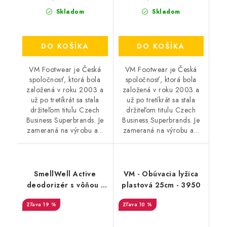
Skladom
Skladom
DO KOŠÍKA
DO KOŠÍKA
VM Footwear je Česká
VM Footwear je Česká
spoločnosť, ktorá bola
spoločnosť, ktorá bola
založená v roku 2003 a
založená v roku 2003 a
už po tretíkrát sa stala
už po tretíkrát sa stala
držiteľom titulu Czech
držiteľom titulu Czech
Business Superbrands. Je
Business Superbrands. Je
zameraná na výrobu a...
zameraná na výrobu a...
SmellWell Active
VM - Obúvacia lyžica
deodorizér s vôňou -
plastová 25cm - 3950
Leopard Blue
19 %
10 %