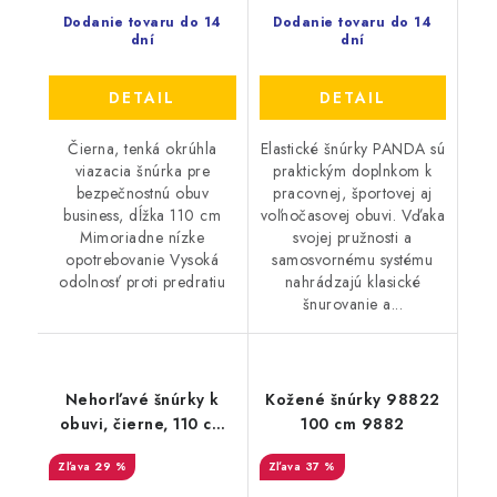
Dodanie tovaru do 14
Dodanie tovaru do 14
dní
dní
DETAIL
DETAIL
Čierna, tenká okrúhla
Elastické šnúrky PANDA sú
viazacia šnúrka pre
praktickým doplnkom k
bezpečnostnú obuv
pracovnej, športovej aj
business, dĺžka 110 cm
voľnočasovej obuvi. Vďaka
Mimoriadne nízke
svojej pružnosti a
opotrebovanie Vysoká
samosvornému systému
odolnosť proti predratiu
nahrádzajú klasické
šnurovanie a...
Nehorľavé šnúrky k
Kožené šnúrky 98822
obuvi, čierne, 110 cm
100 cm 9882
9599
29 %
37 %