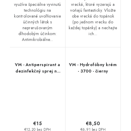
využíva špeciálne vyvinutú
vrecká, ktoré vyzerajú a
technológiu na
voňajú fantasticky. Vložte
kontrolované uvoľňovanie
obe vrecká do topánok
účinných látok s
(po jednom vrecku do
neprerušovaným
každej topánky) a nechajte
dlhodobým účinkom:
ich...
Antimikrobiálne...
VM - Antiperspirant a
VM - Hydrofóbny krém
dezinfekčný sprej na
- 3700 - čierny
topánky - FreshStep
2v1 3500
€15
€8,50
€12,20 bez DPH
€6,91 bez DPH