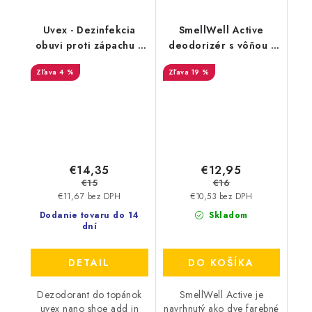
Uvex - Dezinfekcia
SmellWell Active
obuvi proti zápachu a
deodorizér s vôňou -
plesniam 125ml
Pink Zebra
4 %
19 %
9698/3
€14,35
€12,95
€15
€16
€11,67 bez DPH
€10,53 bez DPH
Dodanie tovaru do 14
Skladom
dní
DETAIL
DO KOŠÍKA
Dezodorant do topánok
SmellWell Active je
uvex nano shoe add in
navrhnutý ako dve farebné