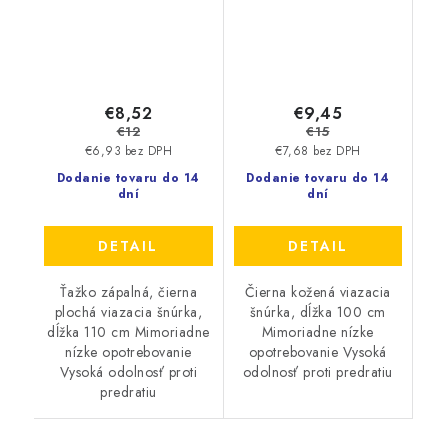
€8,52
€9,45
€12
€15
€6,93 bez DPH
€7,68 bez DPH
Dodanie tovaru do 14
Dodanie tovaru do 14
dní
dní
DETAIL
DETAIL
Ťažko zápalná, čierna
Čierna kožená viazacia
plochá viazacia šnúrka,
šnúrka, dĺžka 100 cm
dĺžka 110 cm Mimoriadne
Mimoriadne nízke
nízke opotrebovanie
opotrebovanie Vysoká
Vysoká odolnosť proti
odolnosť proti predratiu
predratiu