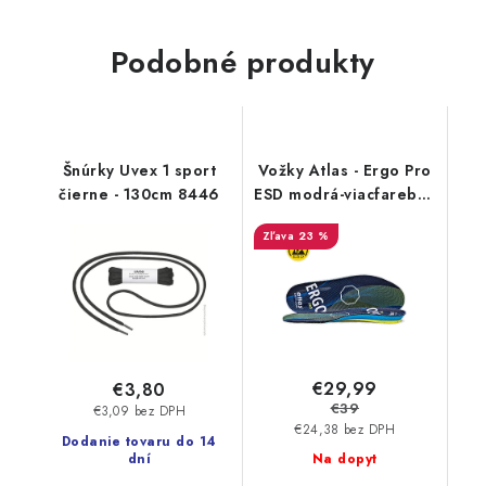
Podobné produkty
Šnúrky Uvex 1 sport
Vožky Atlas - Ergo Pro
čierne - 130cm 8446
ESD modrá-viacfarebná
47-48 71904
23 %
€29,99
€3,80
€39
€3,09 bez DPH
€24,38 bez DPH
Dodanie tovaru do 14
dní
Na dopyt