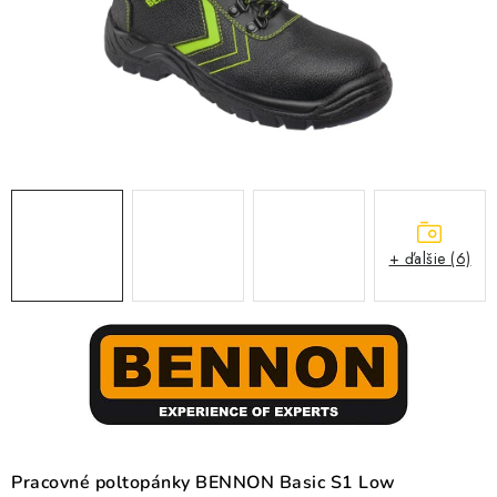
BLOG
KONTAKT
O NÁS
HODNOTENIE OBCHODU
OCHRANNÉ PRACOVNÉ POMÔCKY
+ ďalšie (6)
ZNAČKY
Často kladené otázky
INFORMÁCIE PRE ZÁKAZNÍKOV
Napíšte nám
Pracovné poltopánky BENNON Basic S1 Low