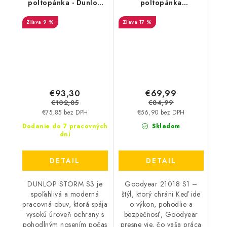
poltopánka - Dunlop
poltopánka
STORM S3 - čierna
GOODYEAR S1 SRA
9 %
17 %
DL0201067
HRO 21018 modro-
zelená - akciová cena
€93,30
€69,99
€102,85
€84,99
€75,85 bez DPH
€56,90 bez DPH
Dodanie do 7 pracovných
Skladom
dní
DETAIL
DETAIL
DUNLOP STORM S3 je
Goodyear 21018 S1 –
spoľahlivá a moderná
štýl, ktorý chráni Keď ide
pracovná obuv, ktorá spája
o výkon, pohodlie a
vysokú úroveň ochrany s
bezpečnosť, Goodyear
pohodlným nosením počas
presne vie, čo vaša práca