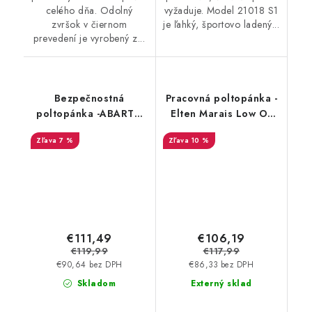
celého dňa. Odolný
vyžaduje. Model 21018 S1
zvršok v čiernom
je ľahký, športovo ladený...
prevedení je vyrobený z...
Bezpečnostná
Pracovná poltopánka -
poltopánka -ABARTH
Elten Marais Low O1
SCORPION BASSO S3 -
ESD - červená 20640
7 %
10 %
sivá AB0007BAGR
€111,49
€106,19
€119,99
€117,99
€90,64 bez DPH
€86,33 bez DPH
Skladom
Externý sklad