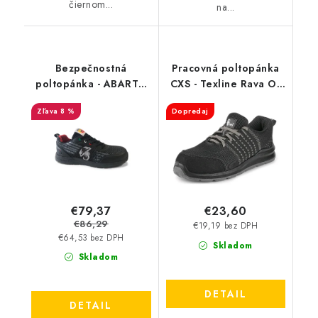
čiernom...
na...
Bezpečnostná
Pracovná poltopánka
poltopánka - ABARTH
CXS - Texline Rava O1
ESSEESSE S3 - čierna
ESD
8 %
Dopredaj
AB0004BK
€79,37
€23,60
€86,29
€19,19 bez DPH
€64,53 bez DPH
Skladom
Skladom
DETAIL
DETAIL