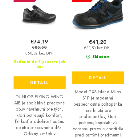
DL0203009
€74,19
€41,20
€85,50
€33,50 bez DPH
€60,32 bez DPH
Skladom
Dodanie do 7 pracovných
dní
DETAIL
DETAIL
Model CXS Island Milos
DUNLOP FLYING WING
S1P je moderná
AIB je spoľahlivá pracovná
bezpečnostná poltopánka
obuv navrhnutá pre tých,
navrhnutá pre
ktorí potrebujú komfort,
profesionálov, ktorí
ľahkosť a odolnosť počas
potrebujú spoľahlivú
celého pracovného dňa.
ochranu prstov a chodidla
Odolný zvršok v
pred ostrými predmetmi