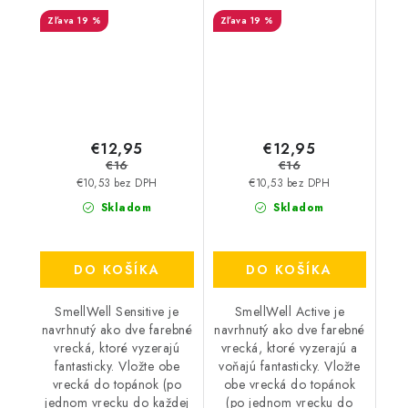
Grey
Pink Zebra
19 %
19 %
€12,95
€12,95
€16
€16
€10,53 bez DPH
€10,53 bez DPH
Skladom
Skladom
DO KOŠÍKA
DO KOŠÍKA
SmellWell Sensitive je
SmellWell Active je
navrhnutý ako dve farebné
navrhnutý ako dve farebné
vrecká, ktoré vyzerajú
vrecká, ktoré vyzerajú a
fantasticky. Vložte obe
voňajú fantasticky. Vložte
vrecká do topánok (po
obe vrecká do topánok
jednom vrecku do každej
(po jednom vrecku do