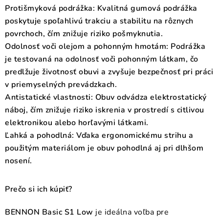
Protišmyková podrážka:
Kvalitná
gumová podrážka
poskytuje spoľahlivú trakciu a stabilitu na rôznych
povrchoch, čím znižuje riziko pošmyknutia.
Odolnosť voči olejom a pohonným hmotám:
Podrážka
je testovaná na odolnosť voči pohonným látkam, čo
predlžuje životnosť obuvi a zvyšuje bezpečnosť pri práci
v priemyselných prevádzkach.
Antistatické vlastnosti:
Obuv odvádza elektrostatický
náboj, čím znižuje riziko iskrenia v prostredí s citlivou
elektronikou alebo horľavými látkami.
Ľahká a pohodlná:
Vďaka ergonomickému strihu a
použitým materiálom je obuv pohodlná aj pri dlhšom
nosení.
Prečo si ich kúpiť?
BENNON Basic S1 Low
je ideálna voľba pre