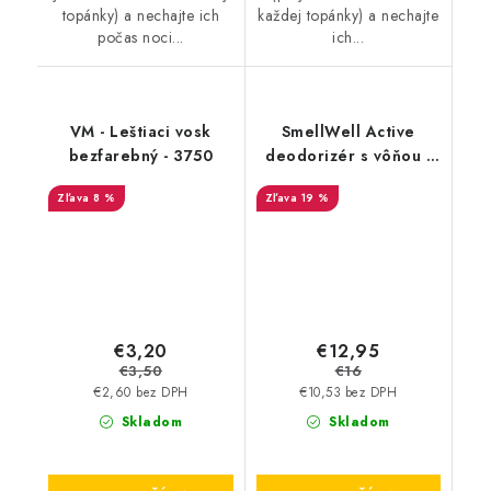
topánky) a nechajte ich
každej topánky) a nechajte
počas noci...
ich...
VM - Leštiaci vosk
SmellWell Active
bezfarebný - 3750
deodorizér s vôňou -
White Stripes
8 %
19 %
€3,20
€12,95
€3,50
€16
€2,60 bez DPH
€10,53 bez DPH
Skladom
Skladom