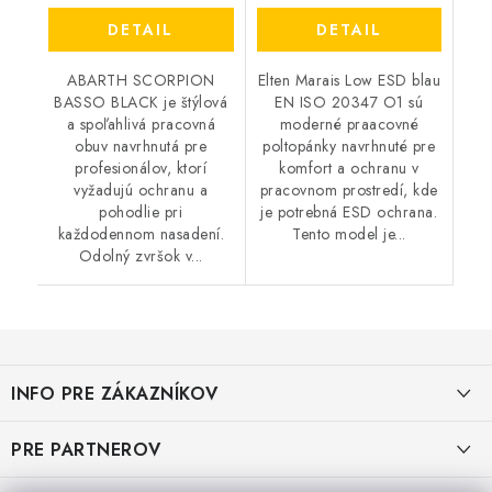
DETAIL
DETAIL
ABARTH SCORPION
Elten Marais Low ESD blau
BASSO BLACK je štýlová
EN ISO 20347 O1 sú
a spoľahlivá pracovná
moderné praacovné
obuv navrhnutá pre
poltopánky navrhnuté pre
profesionálov, ktorí
komfort a ochranu v
vyžadujú ochranu a
pracovnom prostredí, kde
pohodlie pri
je potrebná ESD ochrana.
každodennom nasadení.
Tento model je...
Odolný zvršok v...
Z
á
INFO PRE ZÁKAZNÍKOV
p
ä
AKO NAKUPOVAŤ
PRE PARTNEROV
t
OBCHODNÉ PODMIENKY
KATALÓG OBUVI A OPP ČERVA