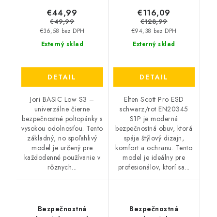
€44,99
€116,09
€49,99
€128,99
€36,58 bez DPH
€94,38 bez DPH
Externý sklad
Externý sklad
DETAIL
DETAIL
Jori BASIC Low S3 –
Elten Scott Pro ESD
univerzálne čierne
schwarz/rot EN20345
bezpečnostné poltopánky s
S1P je moderná
vysokou odolnosťou. Tento
bezpečnostná obuv, ktorá
základný, no spoľahlivý
spája štýlový dizajn,
model je určený pre
komfort a ochranu. Tento
každodenné používanie v
model je ideálny pre
rôznych...
profesionálov, ktorí sa...
Bezpečnostná
Bezpečnostná