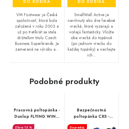
DO KOŠÍKA
DO KOŠÍKA
VM Footwear je Česká
SmellWell Active je
spoločnosť, ktorá bola
navrhnutý ako dve farebné
založená v roku 2003 a
vrecká, ktoré vyzerajú a
už po tretíkrát sa stala
voňajú fantasticky. Vložte
držiteľom titulu Czech
obe vrecká do topánok
Business Superbrands. Je
(po jednom vrecku do
zameraná na výrobu a...
každej topánky) a nechajte
ich...
Podobné produkty
Pracovná poltopánka -
Bezpečnostná
Dunlop FLYING WING
poltopánka CXS -
AIB O3 - čierna
Island Milos S1P
13 %
Dopredaj