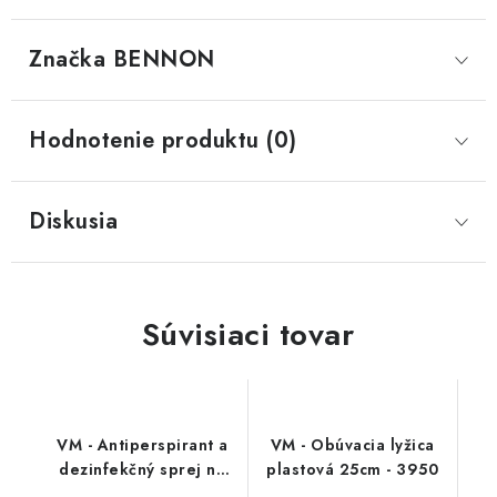
Značka
 BENNON
Hodnotenie produktu (0)
Diskusia
Súvisiaci tovar
VM - Antiperspirant a
VM - Obúvacia lyžica
dezinfekčný sprej na
plastová 25cm - 3950
topánky - FreshStep