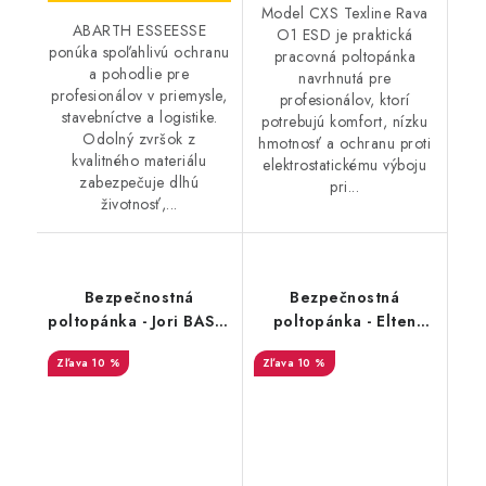
Model CXS Texline Rava
ABARTH ESSEESSE
O1 ESD je praktická
ponúka spoľahlivú ochranu
pracovná poltopánka
a pohodlie pre
navrhnutá pre
profesionálov v priemysle,
profesionálov, ktorí
stavebníctve a logistike.
potrebujú komfort, nízku
Odolný zvršok z
hmotnosť a ochranu proti
kvalitného materiálu
elektrostatickému výboju
zabezpečuje dlhú
pri...
životnosť,...
Bezpečnostná
Bezpečnostná
poltopánka - Jori BASIC
poltopánka - Elten
Low S3 SRC - čierna
Scott Pro S1P ESD -
10 %
10 %
35675
čierna-červená 25640