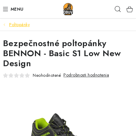
Prejsť
Hľad
na
obsah
Poltopánky
PRACOVNÁ A BEZPEČNOSTNÁ OBUV
Bezpečnostné poltopánky
VOĽNOČASOVÁ OBUV
BENNON - Basic S1 Low New
VÝPREDAJ
Design
VLOŽKY
Podrobnosti hodnotenia
Neohodnotené
IMPREGNÁCIA A OCHRANA
PRE KÁVIČKÁROV
BEZPEČNOSTNÉ NORMY A SYMBOLY