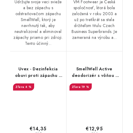
Udržujte svoje veci svieže
VM Footwear je Česká
a bez zápachu s
spoločnosť, ktorá bola
odstraňovačom zápachu
založená v roku 2003 a
SmellWell, ktorý je
už po tretíkrát sa stala
navrhnutý tak, aby
držiteľom titulu Czech
neutralizoval a eliminoval
Business Superbrands. Je
zápachy priamo pri zdroji.
zameraná na výrobu a...
Tento účinný...
Uvex - Dezinfekcia
SmellWell Active
obuvi proti zápachu a
deodorizér s vôňou -
plesniam 125ml
Camo Green
4 %
19 %
9698/3
€14,35
€12,95