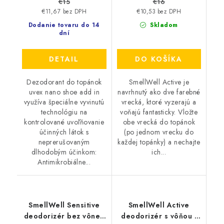
€15
€16
€11,67 bez DPH
€10,53 bez DPH
Dodanie tovaru do 14
Skladom
dní
DETAIL
DO KOŠÍKA
Dezodorant do topánok
SmellWell Active je
uvex nano shoe add in
navrhnutý ako dve farebné
využíva špeciálne vyvinutú
vrecká, ktoré vyzerajú a
technológiu na
voňajú fantasticky. Vložte
kontrolované uvoľňovanie
obe vrecká do topánok
účinných látok s
(po jednom vrecku do
neprerušovaným
každej topánky) a nechajte
dlhodobým účinkom:
ich...
Antimikrobiálne...
SmellWell Sensitive
SmellWell Active
deodorizér bez vône -
deodorizér s vôňou -