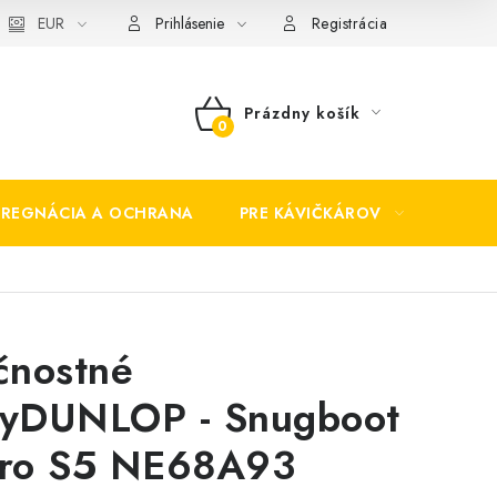
EUR
Prihlásenie
Registrácia
Prázdny košík
NÁKUPNÝ
KOŠÍK
PREGNÁCIA A OCHRANA
PRE KÁVIČKÁROV
BEZP
čnostné
yDUNLOP - Snugboot
ro S5 NE68A93