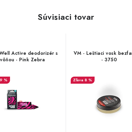
Súvisiaci tovar
Well Active deodorizér s
VM - Leštiaci vosk bezf
vôňou - Pink Zebra
- 3750
19 %
8 %