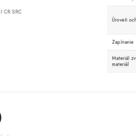
CI CR SRC
Úroveň oc
Zapínanie
Materiál z
materiál
)