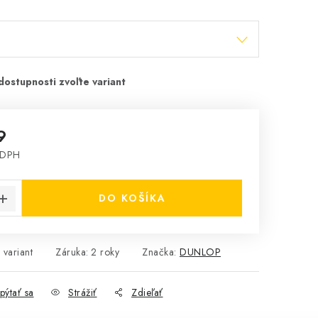
9
 DPH
cena:
DO KOŠÍKA
 variant
Záruka
:
2 roky
Značka:
DUNLOP
pýtať sa
Strážiť
Zdieľať