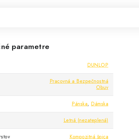
né parametre
DUNLOP
Pracovná a Bezpečnostná
Obuv
Pánska
,
Dámska
Letná (nezateplená)
rstov
Kompozitná špica