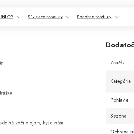
DUNLOP
Súvisiace produkty
Podobné produkty
Dodatoč
Značka
án
Kategória
rážka
Pohlavie
Sezóna
 odolná voči olejom, kyselinám
Ochrana p