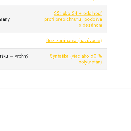
S5: ako S4 + odolnosť
hrany
proti prepichnutiu, podošva
s dezénom
Bez zapínania (nazúvacie)
vršku – vrchný
Syntetika (viac ako 60 %
polyuretán)