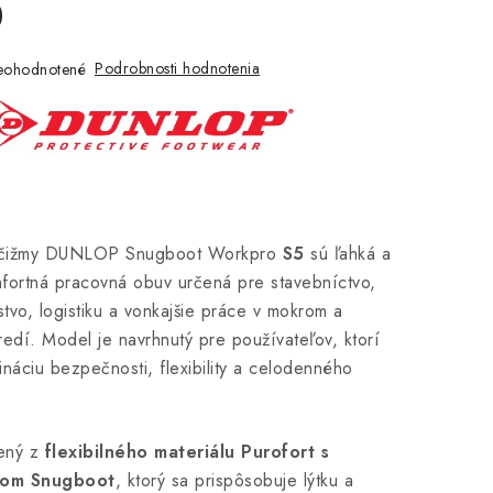
0
Podrobnosti hodnotenia
eohodnotené
 čižmy DUNLOP Snugboot Workpro
S5
sú ľahká a
fortná pracovná obuv určená pre stavebníctvo,
vo, logistiku a vonkajšie práce v mokrom a
edí. Model je navrhnutý pre používateľov, ktorí
náciu bezpečnosti, flexibility a celodenného
bený z
flexibilného materiálu Purofort s
vkom Snugboot
, ktorý sa prispôsobuje lýtku a