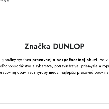
tenie.
Značka DUNLOP
 globálny výrobca
pracovnej a bezpečnostnej obuvi
. Vo v
ľnohospodárstve a rybárstve, potravinárstve, priemysle a ro
 pracovnej obuvi radí výroby medzi najlepšiu pracovnú obuv na