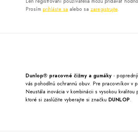
Len registrovaní používatelia môžu pridávať hodno
Prosím
prihláste sa
alebo sa
zaregistrujte
.
Dunlop® pracovné čižmy a gumáky
- popredný
vás pohodlnú ochrannú obuv. Pre pracovníkov v po
Neustála inovácia v kombinácii s vysokou kvalitou
ktoré si zaslúžite vyberajte si značku
DUNLOP
.