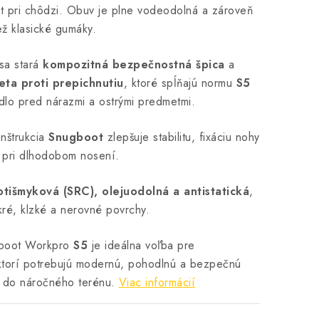
rt pri chôdzi. Obuv je plne vodeodolná a zároveň
ež klasické gumáky.
sa stará
kompozitná bezpečnostná špica
a
eta proti prepichnutiu
, ktoré spĺňajú normu
S5
dlo pred nárazmi a ostrými predmetmi.
nštrukcia
Snugboot
zlepšuje stabilitu, fixáciu nohy
u pri dlhodobom nosení.
otišmyková (SRC), olejuodolná a antistatická
,
ré, klzké a nerovné povrchy.
oot Workpro
S5
je ideálna voľba pre
 ktorí potrebujú modernú, pohodlnú a bezpečnú
 do náročného terénu.
Viac informácií