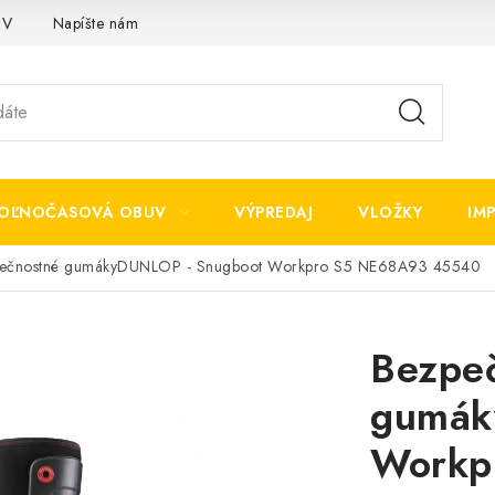
OV
Napíšte nám
OĽNOČASOVÁ OBUV
VÝPREDAJ
VLOŽKY
IM
ečnostné gumákyDUNLOP - Snugboot Workpro S5 NE68A93 45540
Bezpe
gumák
Workp