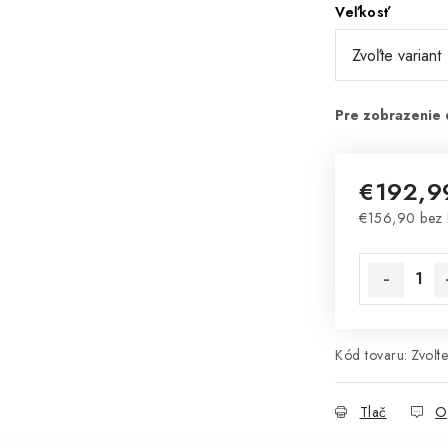
Veľkosť
€192,9
€156,90 bez
Jednotková 
Kód tovaru:
Zvoľte
Tlač
O