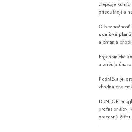
zlepšuje komfo
priedušnejšia n
O bezpečnosť 
oceľová planž
a chránia chodi
Ergonomická ko
a znižuje únav
Podrážka je
pr
vhodná pre mok
DUNLOP Snugb
profesionálov,
pracovnú čižmu