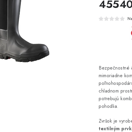
4554
N
Bezpečnostné
mimoriadne kom
poľnohospodárst
chladnom prostr
potrebujú kombi
pohodlia.
Zvršok je vyro
textilným pr