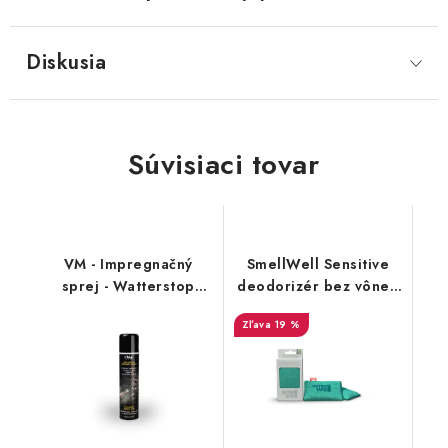
Diskusia
Súvisiaci tovar
VM - Impregnačný
SmellWell Sensitive
sprej - Watterstop
deodorizér bez vône -
3600
Green
19 %