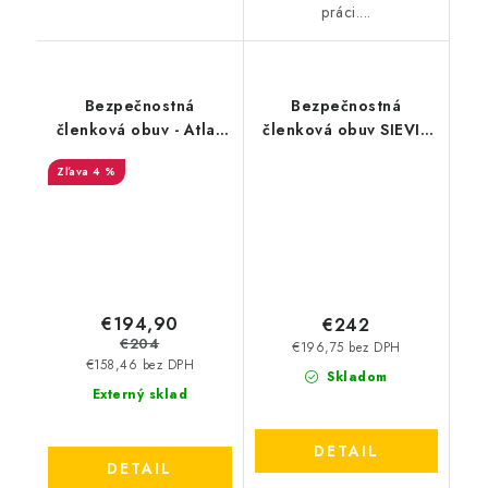
práci....
Bezpečnostná
Bezpečnostná
členková obuv - Atlas
členková obuv SIEVI -
XT 520 GTX S3 SRC -
ViperX High+ S3S
4 %
čierna - oranžová
36928
€194,90
€242
€204
€196,75 bez DPH
€158,46 bez DPH
Skladom
Externý sklad
DETAIL
DETAIL