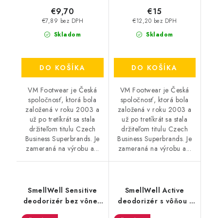
€9,70
€15
€7,89 bez DPH
€12,20 bez DPH
Skladom
Skladom
DO KOŠÍKA
DO KOŠÍKA
VM Footwear je Česká
VM Footwear je Česká
spoločnosť, ktorá bola
spoločnosť, ktorá bola
založená v roku 2003 a
založená v roku 2003 a
už po tretíkrát sa stala
už po tretíkrát sa stala
držiteľom titulu Czech
držiteľom titulu Czech
Business Superbrands. Je
Business Superbrands. Je
zameraná na výrobu a...
zameraná na výrobu a...
SmellWell Sensitive
SmellWell Active
deodorizér bez vône -
deodorizér s vôňou -
Blue
Geometric Orange