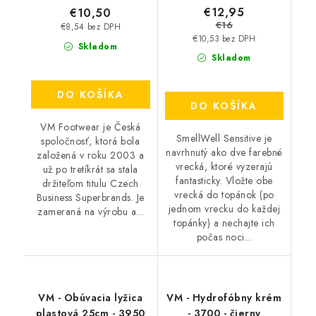
€12,95
€10,50
€16
€8,54 bez DPH
€10,53 bez DPH
Skladom
Skladom
DO KOŠÍKA
DO KOŠÍKA
VM Footwear je Česká
SmellWell Sensitive je
spoločnosť, ktorá bola
navrhnutý ako dve farebné
založená v roku 2003 a
vrecká, ktoré vyzerajú
už po tretíkrát sa stala
fantasticky. Vložte obe
držiteľom titulu Czech
vrecká do topánok (po
Business Superbrands. Je
jednom vrecku do každej
zameraná na výrobu a...
topánky) a nechajte ich
počas noci...
VM - Obúvacia lyžica
VM - Hydrofóbny krém
plastová 25cm - 3950
- 3700 - čierny