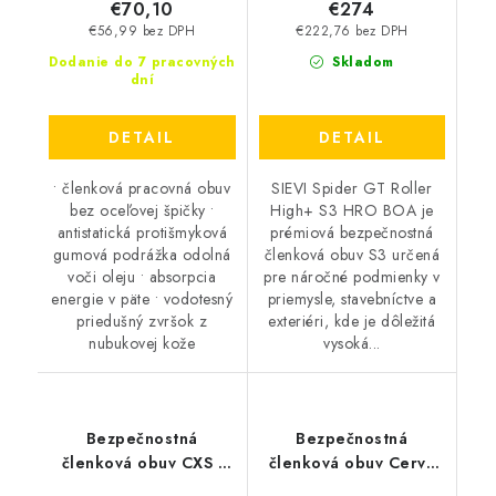
€70,10
€274
€56,99 bez DPH
€222,76 bez DPH
Dodanie do 7 pracovných
Skladom
dní
DETAIL
DETAIL
• členková pracovná obuv
SIEVI Spider GT Roller
bez oceľovej špičky •
High+ S3 HRO BOA je
antistatická protišmyková
prémiová bezpečnostná
gumová podrážka odolná
členková obuv S3 určená
voči oleju • absorpcia
pre náročné podmienky v
energie v päte • vodotesný
priemysle, stavebníctve a
priedušný zvršok z
exteriéri, kde je dôležitá
nubukovej kože
vysoká...
Bezpečnostná
Bezpečnostná
členková obuv CXS -
členková obuv Cerva
Universe Stratus S3S
Raven XT S1 SRC -