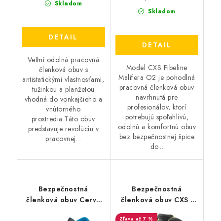
Skladom
Skladom
DETAIL
DETAIL
Veľmi odolná pracovná
Model CXS Fibeline
členková obuv s
Malifera O2 je pohodlná
antistatickými vlastnosťami,
pracovná členková obuv
tužinkou a planžetou
navrhnutá pre
vhodná do vonkajšieho a
profesionálov, ktorí
vnútorného
potrebujú spoľahlivú,
prostredia.Táto obuv
odolnú a komfortnú obuv
predstavuje revolúciu v
bez bezpečnostnej špice
pracovnej...
do...
Bezpečnostná
Bezpečnostná
členková obuv Cerva
členková obuv CXS -
Raven XT S1P SRC -
Universe Meteor S3
až 7 %