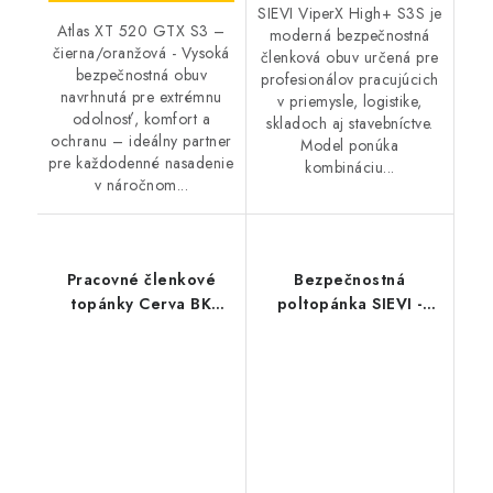
SIEVI ViperX High+ S3S je
Atlas XT 520 GTX S3 –
moderná bezpečnostná
čierna/oranžová - Vysoká
členková obuv určená pre
bezpečnostná obuv
profesionálov pracujúcich
navrhnutá pre extrémnu
v priemysle, logistike,
odolnosť, komfort a
skladoch aj stavebníctve.
ochranu – ideálny partner
Model ponúka
pre každodenné nasadenie
kombináciu...
v náročnom...
Pracovné členkové
Bezpečnostná
topánky Cerva BK
poltopánka SIEVI -
Farmer O1 SRC -
Spider Roller+ S3 HRO
bežové
BOA