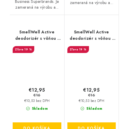
Business Superbrands. Je
zameraná na výrobu a...
zameraná na výrobu a...
SmellWell Active
SmellWell Active
deodorizér s vôňou -
deodorizér s vôňou -
Leopard Blue
Camo Green
19 %
19 %
€12,95
€12,95
€16
€16
€10,53 bez DPH
€10,53 bez DPH
Skladom
Skladom
DO KOŠÍKA
DO KOŠÍKA