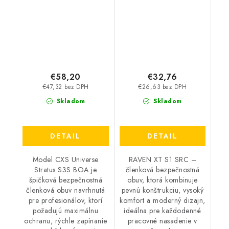
boa
čierna-modrá
€58,20
€32,76
€47,32 bez DPH
€26,63 bez DPH
Skladom
Skladom
DETAIL
DETAIL
Model CXS Universe
RAVEN XT S1 SRC –
Stratus S3S BOA je
členková bezpečnostná
špičková bezpečnostná
obuv, ktorá kombinuje
členková obuv navrhnutá
pevnú konštrukciu, vysoký
pre profesionálov, ktorí
komfort a moderný dizajn,
požadujú maximálnu
ideálna pre každodenné
ochranu, rýchle zapínanie
pracovné nasadenie v