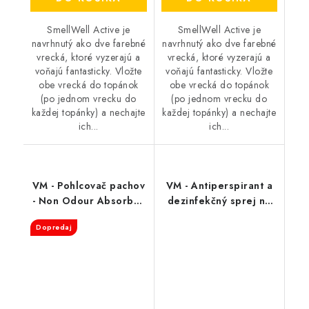
SmellWell Active je
SmellWell Active je
navrhnutý ako dve farebné
navrhnutý ako dve farebné
vrecká, ktoré vyzerajú a
vrecká, ktoré vyzerajú a
voňajú fantasticky. Vložte
voňajú fantasticky. Vložte
obe vrecká do topánok
obe vrecká do topánok
(po jednom vrecku do
(po jednom vrecku do
každej topánky) a nechajte
každej topánky) a nechajte
ich...
ich...
VM - Pohlcovač pachov
VM - Antiperspirant a
- Non Odour Absorber
dezinfekčný sprej na
3501
topánky - FreshStep
Dopredaj
2v1 3500