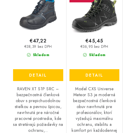
čierna/modrá
€47,22
€45,45
€38,39 bez DPH
€36,95 bez DPH
Skladom
Skladom
DETAIL
DETAIL
RAVEN XT S1P SRC –
Model CXS Universe
bezpečnostná členková
Meteor S3 je moderná
obuv s prepichuodolnou
bezpečnostná členková
stielkou a pevnou špicou,
obuv navrhnutá pre
navrhnutá pre náročné
profesionálov, ktorí
pracovné prostredia, kde
vyžadujú maximálnu
sa stretávajú požiadavky na
ochranu, stabilitu a
ochranu,...
komfort pri každodennej