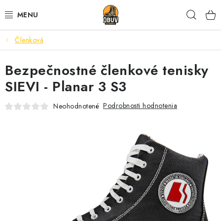
Prejsť
Hľad
na
obsah
Členková
PRACOVNÁ A BEZPEČNOSTNÁ OBUV
Bezpečnostné členkové tenisky
VOĽNOČASOVÁ OBUV
SIEVI - Planar 3 S3
VÝPREDAJ
Podrobnosti hodnotenia
Neohodnotené
VLOŽKY
IMPREGNÁCIA A OCHRANA
PRE KÁVIČKÁROV
BEZPEČNOSTNÉ NORMY A SYMBOLY