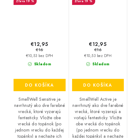
19 %
19 %
€12,95
€12,95
€16
€16
€10,53 bez DPH
€10,53 bez DPH
Skladom
Skladom
DO KOŠÍKA
DO KOŠÍKA
SmellWell Sensitive je
SmellWell Active je
navrhnutý ako dve farebné
navrhnutý ako dve farebné
vrecká, ktoré vyzerajú
vrecká, ktoré vyzerajú a
fantasticky. Vložte obe
voňajú fantasticky. Vložte
vrecká do topánok (po
obe vrecká do topánok
jednom vrecku do každej
(po jednom vrecku do
topánky) a nechajte ich
každej topánky) a nechajte