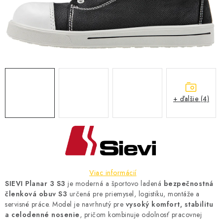
BLOG
KONTAKT
O NÁS
HODNOTENIE OBCHODU
+ ďalšie (4)
OCHRANNÉ PRACOVNÉ POMÔCKY
ZNAČKY
Často kladené otázky
INFORMÁCIE PRE ZÁKAZNÍKOV
Napíšte nám
Viac informácií
SIEVI Planar 3 S3
je moderná a športovo ladená
bezpečnostná
členková obuv S3
určená pre priemysel, logistiku, montáže a
servisné práce. Model je navrhnutý pre
vysoký komfort, stabilitu
a celodenné nosenie
, pričom kombinuje odolnosť pracovnej