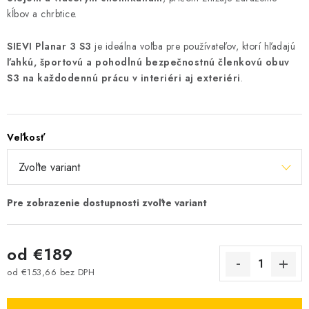
kĺbov a chrbtice.
SIEVI Planar 3 S3
je ideálna voľba pre používateľov, ktorí hľadajú
ľahkú, športovú a pohodlnú bezpečnostnú členkovú obuv
S3 na každodennú prácu v interiéri aj exteriéri
.
Veľkosť
od
€189
od
€153,66
bez DPH
Jednotková cena: