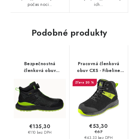
počas noci...
ich...
Podobné produkty
Bezpečnostná
Pracovná členková
členková obuv
obuv CXS - Fibeline
BENNON - Predator S3
Malifera O2 ESD
20 %
ESD - doskladnenie
20.06.2026
€53,30
€135,30
€67
€110 bez DPH
€43,33 bez DPH