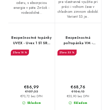
pre všestranné využitie pri
oderu, s absorpciou
práci i voľnom čase v
energie v päte. Zvršok -
chladnom zimnom období.
vodeodolné...
Variant S3 je...
Bezpečnostné topánky
Bezpečnostná
UVEX - Uvex 1 S1 SRC
poltopánka VM -
8546 Akciová cena
Milwaukee 8185-S3
18 %
33 %
ESD - Výpredaj
€86,99
€68,76
€107,33
€104,13
€70,72 bez DPH
€55,90 bez DPH
Skladom
Skladom