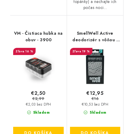
topánky) a nechajte ich
počas noci...
VM - Čistiaca hubka na
SmellWell Active
obuv - 3900
deodorizér s vôňou -
White Stripes
16 %
19 %
€2,50
€12,95
€2,99
€16
€2,03 bez DPH
€10,53 bez DPH
Skladom
Skladom
DO KOŠÍKA
DO KOŠÍKA