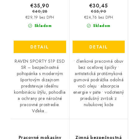
€35,90
€30,45
€40,28
€55,90
€29,19 bez DPH
€24,76 bez DPH
Skladom
Skladom
DETAIL
DETAIL
RAVEN SPORTY S1P ESD
• členková pracovná obuv
SR – bezpečnostná
bez oceľovej špičky •
poltopánka s moderným
antistatická protišmyková
športovým dizajnom
gumová podrážka odolná
predstavuje ideálnu
voči oleju • absorpcia
kombináciu štýlu, pohodlia
energie v päte • vodotesný
a ochrany pre náročné
priedušný zvršok z
pracovné prostredie.
nubukovej kože
Vďaka...
Pracovné mokasíny
Zimná bezpečnostná