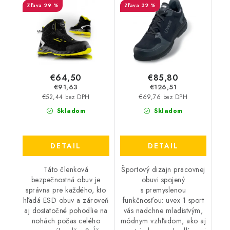
29 %
32 %
BOA - Výpredaj
€64,50
€85,80
€91,63
€126,51
€52,44 bez DPH
€69,76 bez DPH
Skladom
Skladom
DETAIL
DETAIL
Táto členková
Športový dizajn pracovnej
bezpečnostná obuv je
obuvi spojený
správna pre každého, kto
s premyslenou
hľadá ESD obuv a zároveň
funkčnosťou: uvex 1 sport
aj dostatočné pohodlie na
vás nadchne mladistvým,
nohách počas celého
módnym vzhľadom, ako aj