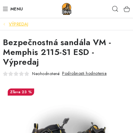
Prejsť
Hľad
na
obsah
VÝPREDAJ
PRACOVNÁ A BEZPEČNOSTNÁ OBUV
Bezpečnostná sandála VM -
VOĽNOČASOVÁ OBUV
Memphis 2115-S1 ESD -
VÝPREDAJ
Výpredaj
VLOŽKY
Podrobnosti hodnotenia
Neohodnotené
IMPREGNÁCIA A OCHRANA
23 %
PRE KÁVIČKÁROV
BEZPEČNOSTNÉ NORMY A SYMBOLY