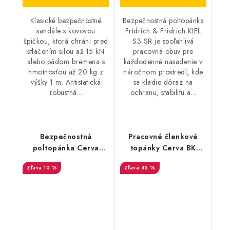
Klasické bezpečnostné
Bezpečnostná poltopánka
sandále s kovovou
Fridrich & Fridrich KIEL
špičkou, ktorá chráni pred
S3 SR je spoľahlivá
stlačením silou až 15 kN
pracovná obuv pre
alebo pádom bremena s
každodenné nasadenie v
hmotnosťou až 20 kg z
náročnom prostredí, kde
výšky 1 m. Antistatická
sa kladie dôraz na
robustná...
ochranu, stabilitu a...
Bezpečnostná
Pracovné členkové
poltopánka Cerva
topánky Cerva BK
Raven Sporty S1P ESD
Farmer O1 SRC - čierne
10 %
45 %
SR - čierna-royal -
- výpredaj
Akciová cena