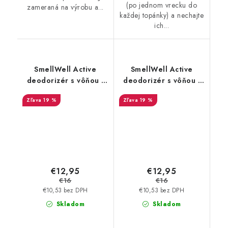
(po jednom vrecku do
zameraná na výrobu a...
každej topánky) a nechajte
ich...
SmellWell Active
SmellWell Active
deodorizér s vôňou -
deodorizér s vôňou -
Black Zebra
Camo Green
19 %
19 %
€12,95
€12,95
€16
€16
€10,53 bez DPH
€10,53 bez DPH
Skladom
Skladom