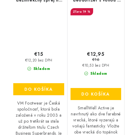
dezinfekčný sprej na
deodorizér s vôňou -
topánky - FreshStep
Pink Zebra
19 %
2v1 3500
€12,95
€15
€16
€12,20 bez DPH
€10,53 bez DPH
Skladom
Skladom
DO KOŠÍKA
DO KOŠÍKA
VM Footwear je Česká
SmellWell Active je
spoločnosť, ktorá bola
navrhnutý ako dve farebné
založená v roku 2003 a
vrecká, ktoré vyzerajú a
už po tretíkrát sa stala
voňajú fantasticky. Vložte
držiteľom titulu Czech
obe vrecká do topánok
Business Superbrands. Je