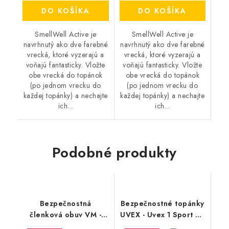
DO KOŠÍKA
DO KOŠÍKA
SmellWell Active je
SmellWell Active je
navrhnutý ako dve farebné
navrhnutý ako dve farebné
vrecká, ktoré vyzerajú a
vrecká, ktoré vyzerajú a
voňajú fantasticky. Vložte
voňajú fantasticky. Vložte
obe vrecká do topánok
obe vrecká do topánok
(po jednom vrecku do
(po jednom vrecku do
každej topánky) a nechajte
každej topánky) a nechajte
ich...
ich...
Podobné produkty
Bezpečnostná
Bezpečnostné topánky
členková obuv VM -
UVEX - Uvex 1 Sport S3
Wisconsin 2290-S3
SRC 6592 - Výpredaj