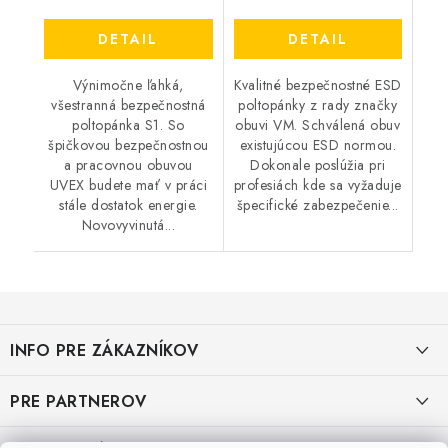
DETAIL
DETAIL
Výnimočne ľahká,
Kvalitné bezpečnostné ESD
všestranná bezpečnostná
poltopánky z rady značky
poltopánka S1. So
obuvi VM. Schválená obuv
špičkovou bezpečnostnou
existujúcou ESD normou.
a pracovnou obuvou
Dokonale poslúžia pri
UVEX budete mať v práci
profesiách kde sa vyžaduje
stále dostatok energie.
špecifické zabezpečenie...
Novovyvinutá...
Z
á
INFO PRE ZÁKAZNÍKOV
p
ä
AKO NAKUPOVAŤ
PRE PARTNEROV
t
i
OBCHODNÉ PODMIENKY
KATALÓG OBUVI A OPP ČERVA