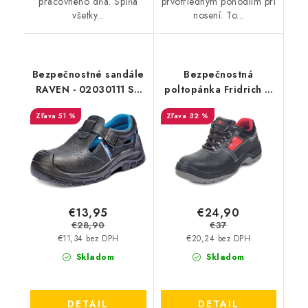
pracovného dňa. Spĺňa
prvotriednym pohodlím pri
všetky...
nosení. To...
Bezpečnostné sandále
Bezpečnostná
RAVEN - 02030111 SD
poltopánka Fridrich &
1018 S1 - výpredaj
Fridrich - KIEL S3 SR -
51 %
32 %
Akciová cena
€13,95
€24,90
€28,90
€37
€11,34 bez DPH
€20,24 bez DPH
Skladom
Skladom
DETAIL
DETAIL