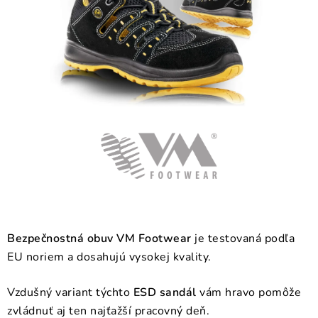
BLOG
KONTAKT
O NÁS
HODNOTENIE OBCHODU
OCHRANNÉ PRACOVNÉ POMÔCKY
ZNAČKY
Často kladené otázky
INFORMÁCIE PRE ZÁKAZNÍKOV
Bezpečnostná obuv VM Footwear
je testovaná podľa
Napíšte nám
EU noriem a dosahujú vysokej kvality.
Vzdušný variant týchto
ESD sandál
vám hravo pomôže
zvládnuť aj ten najťažší pracovný deň.