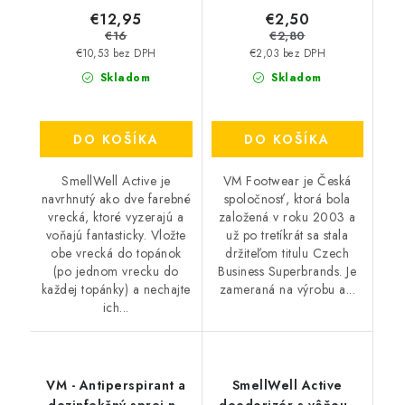
€12,95
€2,50
€16
€2,80
€10,53 bez DPH
€2,03 bez DPH
Skladom
Skladom
DO KOŠÍKA
DO KOŠÍKA
SmellWell Active je
VM Footwear je Česká
navrhnutý ako dve farebné
spoločnosť, ktorá bola
vrecká, ktoré vyzerajú a
založená v roku 2003 a
voňajú fantasticky. Vložte
už po tretíkrát sa stala
obe vrecká do topánok
držiteľom titulu Czech
(po jednom vrecku do
Business Superbrands. Je
každej topánky) a nechajte
zameraná na výrobu a...
ich...
VM - Antiperspirant a
SmellWell Active