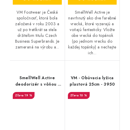
VM Footwear je Česká
SmellWell Active je
spoločnosť, ktorá bola
navrhnutý ako dve farebné
založená v roku 2003 a
vrecká, ktoré vyzerajú a
už po tretíkrát sa stala
voňajú fantasticky. Vložte
držiteľom titulu Czech
obe vrecká do topánok
Business Superbrands. Je
(po jednom vrecku do
zameraná na výrobu a...
každej topánky) a nechajte
ich...
SmellWell Active
VM - Obúvacia lyžica
deodorizér s vôňou -
plastová 25cm - 3950
Leopard Blue
19 %
10 %