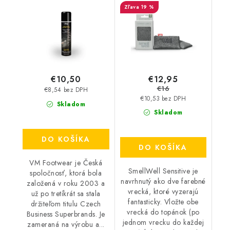
19 %
€12,95
€10,50
€16
€8,54 bez DPH
€10,53 bez DPH
Skladom
Skladom
DO KOŠÍKA
DO KOŠÍKA
VM Footwear je Česká
SmellWell Sensitive je
spoločnosť, ktorá bola
navrhnutý ako dve farebné
založená v roku 2003 a
vrecká, ktoré vyzerajú
už po tretíkrát sa stala
fantasticky. Vložte obe
držiteľom titulu Czech
vrecká do topánok (po
Business Superbrands. Je
jednom vrecku do každej
zameraná na výrobu a...