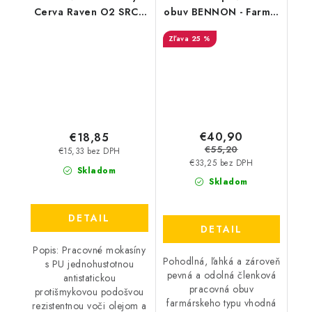
Cerva Raven O2 SRC -
obuv BENNON - Farmis
Biele - Výpredaj
S3 Winter High -
25 %
zateplená - Výpredaj
€40,90
€18,85
€55,20
€15,33 bez DPH
€33,25 bez DPH
Skladom
Skladom
DETAIL
DETAIL
Popis: Pracovné mokasíny
Pohodlná, ľahká a zároveň
s PU jednohustotnou
pevná a odolná členková
antistatickou
pracovná obuv
protišmykovou podošvou
farmárskeho typu vhodná
rezistentnou voči olejom a