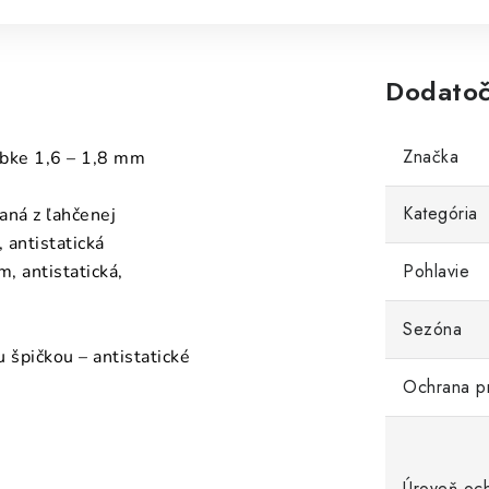
Dodatoč
Značka
úbke 1,6 – 1,8 mm
Kategória
aná z ľahčenej
 antistatická
Pohlavie
, antistatická,
Sezóna
 špičkou – antistatické
Ochrana p
Úroveň oc