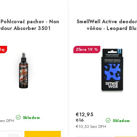
 Pohlcovač pachov - Non
SmellWell Active deodor
dour Absorber 3501
vôňou - Leopard Bl
aj
19 %
0
€12,95
Skladom
€16
bez DPH
Skladom
€10,53 bez DPH