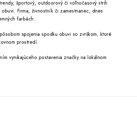
endy, športový, outdoorový či voľnočasový strih
 obuvi. Firma, živnostník či zamestnanec, dnes
remných farbách.
spôsobom spojenia spodku obuvi so zvrškom, ktoré
covnom prostredí.
ním vynikajúceho postavenia značky na lokálnom