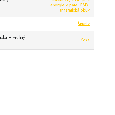
energie v päte
,
ESD:
antistatická obuv
Šnúrky
vršku – vrchný
Koža