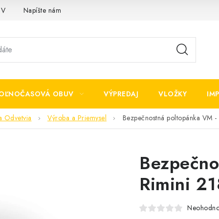
OV
Napíšte nám
OĽNOČASOVÁ OBUV
VÝPREDAJ
VLOŽKY
IM
a Odvetvia
Výroba a Priemysel
Bezpečnostná poltopánka VM -
Bezpečno
Rimini 2
Neohodno