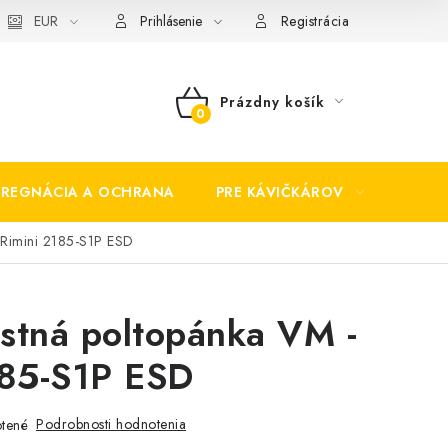
EUR
Prihlásenie
Registrácia
Prázdny košík
NÁKUPNÝ
KOŠÍK
PREGNÁCIA A OCHRANA
PRE KÁVIČKÁROV
BEZP
 Rimini 2185-S1P ESD
stná poltopánka VM -
185-S1P ESD
Podrobnosti hodnotenia
tené