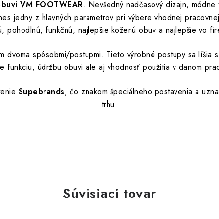
j obuvi VM FOOTWEAR
. Nevšedný nadčasový dizajn, módne tr
 dnes jedny z hlavných parametrov pri výbere vhodnej pracovnej
nú, pohodlnú, funkčnú, najlepšie koženú obuv a najlepšie vo fi
m dvoma spôsobmi/postupmi. Tieto výrobné postupy sa líšia 
je funkciu, údržbu obuvi ale aj vhodnosť použitia v danom pra
tenie
Supebrands
, čo znakom špeciálneho postavenia a uzna
trhu.
Súvisiaci tovar