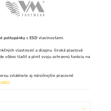
é poltopánky
s
ESD
vlastnosťami.
kčných vlastností a dizajnu. široká plastová
de vôbec tlačiť a plniť svoju ochrannú funkciu na
torou zvládnete aj náročnejšie pracovné
rmácií