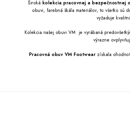
Široká
kolekcia pracovnej a bezpečnostne
obuvi, farebná škála materiálov, to všetko sú
vyžaduje kvalit
Kolekcia našej obuvi VM je vyrábaná predovšetký
výrazne ovplyvňu
Pracovná obuv VM Footwear
získala ohodno