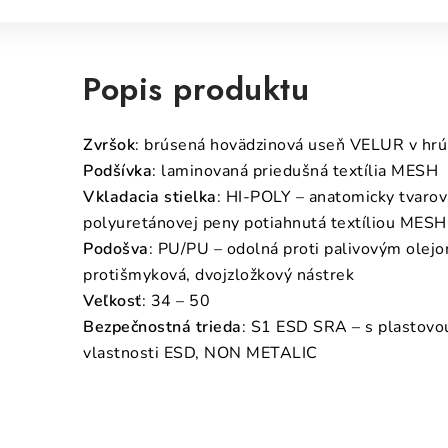
Popis produktu
Zvršok
: brúsená hovädzinová useň VELUR v hr
Podšívka
: laminovaná priedušná textília MESH
Vkladacia stielka
: HI-POLY – anatomicky tvarov
polyuretánovej peny potiahnutá textíliou MESH,
Podošva
: PU/PU – odolná proti palivovým olejom
protišmyková, dvojzložkový nástrek
Veľkosť
: 34 – 50
Bezpečnostná trieda
: S1 ESD SRA – s plastovou
vlastnosti ESD, NON METALIC