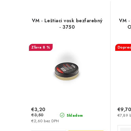
VM - Leštiaci vosk bezfarebný
VM -
- 3750
O
8 %
Dopred
€3,20
€9,7
€3,50
€7,89 
Skladom
€2,60 bez DPH