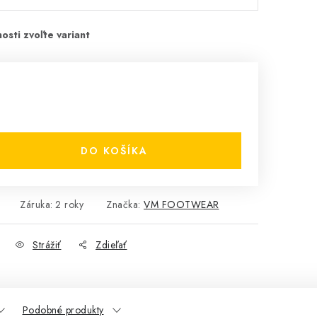
DO KOŠÍKA
Záruka
:
2 roky
Značka:
VM FOOTWEAR
Strážiť
Zdieľať
Podobné produkty