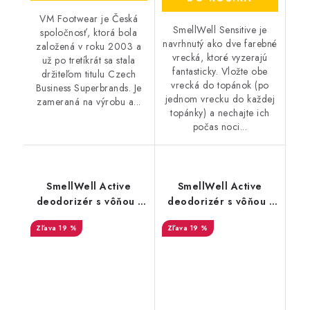
VM Footwear je Česká
SmellWell Sensitive je
spoločnosť, ktorá bola
navrhnutý ako dve farebné
založená v roku 2003 a
vrecká, ktoré vyzerajú
už po tretíkrát sa stala
fantasticky. Vložte obe
držiteľom titulu Czech
vrecká do topánok (po
Business Superbrands. Je
jednom vrecku do každej
zameraná na výrobu a...
topánky) a nechajte ich
počas noci...
SmellWell Active
SmellWell Active
deodorizér s vôňou -
deodorizér s vôňou -
Camo Green
Pink Zebra
19 %
19 %