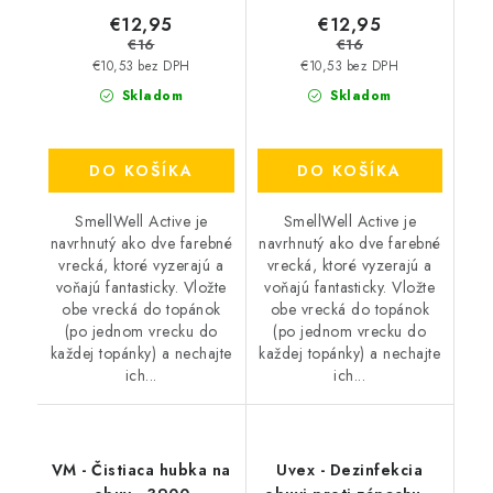
€12,95
€12,95
€16
€16
€10,53 bez DPH
€10,53 bez DPH
Skladom
Skladom
DO KOŠÍKA
DO KOŠÍKA
SmellWell Active je
SmellWell Active je
navrhnutý ako dve farebné
navrhnutý ako dve farebné
vrecká, ktoré vyzerajú a
vrecká, ktoré vyzerajú a
voňajú fantasticky. Vložte
voňajú fantasticky. Vložte
obe vrecká do topánok
obe vrecká do topánok
(po jednom vrecku do
(po jednom vrecku do
každej topánky) a nechajte
každej topánky) a nechajte
ich...
ich...
VM - Čistiaca hubka na
Uvex - Dezinfekcia