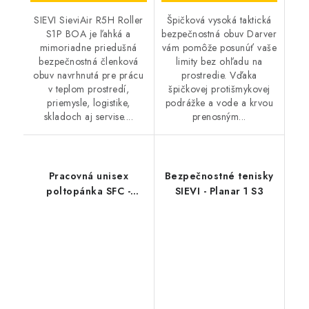
SIEVI SieviAir R5H Roller
Špičková vysoká taktická
S1P BOA je ľahká a
bezpečnostná obuv Darver
mimoriadne priedušná
vám pomôže posunúť vaše
bezpečnostná členková
limity bez ohľadu na
obuv navrhnutá pre prácu
prostredie. Vďaka
v teplom prostredí,
špičkovej protišmykovej
priemysle, logistike,
podrážke a vode a krvou
skladoch aj servise....
prenosným...
Pracovná unisex
Bezpečnostné tenisky
poltopánka SFC -
SIEVI - Planar 1 S3
Carrig Low O2 SRC CI
HI ESD čierna 62201