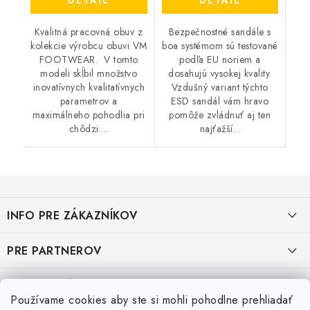
Kvalitná pracovná obuv z
Bezpečnostné sandále s
kolekcie výrobcu obuvi VM
boa systémom sú testované
FOOTWEAR. V tomto
podľa EU noriem a
modeli skĺbil množstvo
dosahujú vysokej kvality.
inovatívnych kvalitatívnych
Vzdušný variant týchto
parametrov a
ESD sandál vám hravo
maximálneho pohodlia pri
pomôže zvládnuť aj ten
chôdzi....
najťažší...
Z
á
INFO PRE ZÁKAZNÍKOV
p
ä
AKO NAKUPOVAŤ
PRE PARTNEROV
t
i
OBCHODNÉ PODMIENKY
KATALÓG OBUVI A OPP ČERVA
VEĽKOSTNÉ TABUĽKY PRACOVNEJ OBUVI
e
Používame cookies aby ste si mohli pohodlne prehliadať