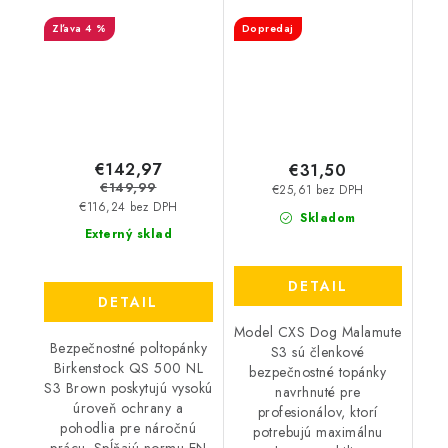
BIRKENSTOCK -
CXS - Dog Malamute S3
4 %
Dopredaj
Birkenstock QS 700 NL
S3 Brown 36064
€142,97
€31,50
€149,99
€25,61 bez DPH
€116,24 bez DPH
Skladom
Externý sklad
DETAIL
DETAIL
Model CXS Dog Malamute
Bezpečnostné poltopánky
S3 sú členkové
Birkenstock QS 500 NL
bezpečnostné topánky
S3 Brown poskytujú vysokú
navrhnuté pre
úroveň ochrany a
profesionálov, ktorí
pohodlia pre náročnú
potrebujú maximálnu