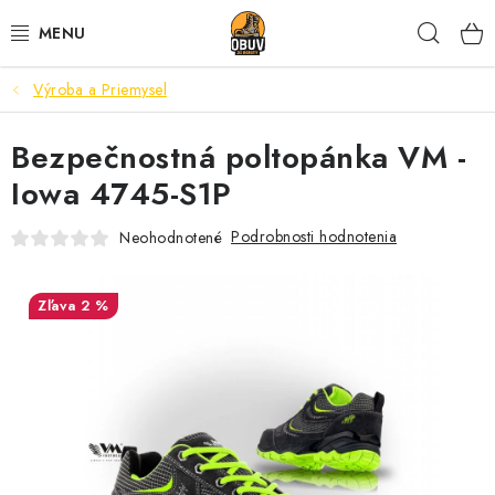
Prejsť
Hľad
na
obsah
Výroba a Priemysel
PRACOVNÁ A BEZPEČNOSTNÁ OBUV
Bezpečnostná poltopánka VM -
VOĽNOČASOVÁ OBUV
Iowa 4745-S1P
VÝPREDAJ
Podrobnosti hodnotenia
Neohodnotené
VLOŽKY
2 %
IMPREGNÁCIA A OCHRANA
PRE KÁVIČKÁROV
BEZPEČNOSTNÉ NORMY A SYMBOLY