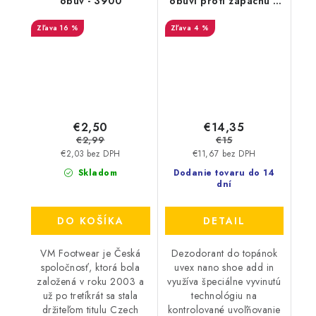
obuv - 3900
obuvi proti zápachu a
plesniam 125ml
16 %
4 %
9698/3
€2,50
€14,35
€2,99
€15
€2,03 bez DPH
€11,67 bez DPH
Skladom
Dodanie tovaru do 14
dní
DO KOŠÍKA
DETAIL
VM Footwear je Česká
Dezodorant do topánok
spoločnosť, ktorá bola
uvex nano shoe add in
založená v roku 2003 a
využíva špeciálne vyvinutú
už po tretíkrát sa stala
technológiu na
držiteľom titulu Czech
kontrolované uvoľňovanie