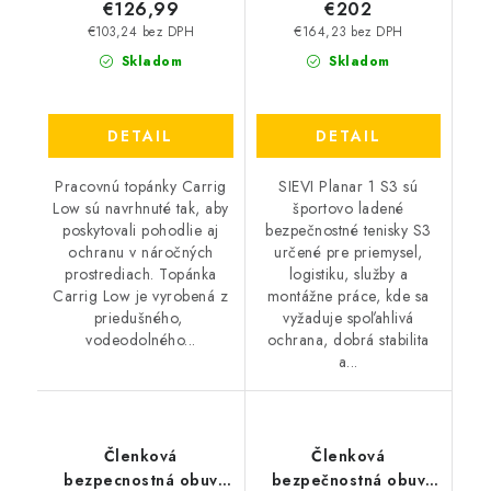
€126,99
€202
€103,24 bez DPH
€164,23 bez DPH
Skladom
Skladom
DETAIL
DETAIL
Pracovnú topánky Carrig
SIEVI Planar 1 S3 sú
Low sú navrhnuté tak, aby
športovo ladené
poskytovali pohodlie aj
bezpečnostné tenisky S3
ochranu v náročných
určené pre priemysel,
prostrediach. Topánka
logistiku, služby a
Carrig Low je vyrobená z
montážne práce, kde sa
priedušného, ​​
vyžaduje spoľahlivá
vodeodolného...
ochrana, dobrá stabilita
a...
Členková
Členková
bezpecnostná obuv
bezpečnostná obuv