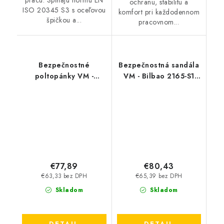
prácu. Spĺňajú normu EN
ochranu, stabilitu a
ISO 20345 S3 s oceľovou
komfort pri každodennom
špičkou a...
pracovnom...
Bezpečnostné
Bezpečnostná sandála
poltopánky VM -
VM - Bilbao 2165-S1
Nashville 4345-S1
ESD BOA
€77,89
€80,43
€63,33 bez DPH
€65,39 bez DPH
Skladom
Skladom
DETAIL
DETAIL