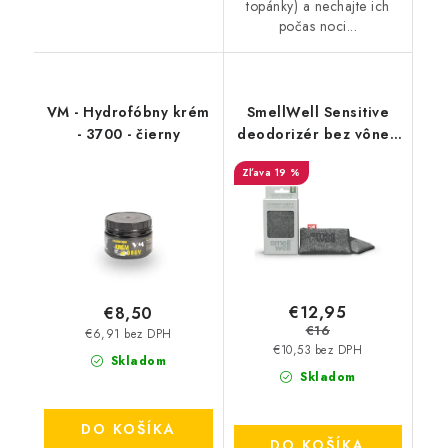
topánky) a nechajte ich
počas noci...
VM - Hydrofóbny krém
SmellWell Sensitive
- 3700 - čierny
deodorizér bez vône -
Grey
19 %
€12,95
€8,50
€16
€6,91 bez DPH
€10,53 bez DPH
Skladom
Skladom
DO KOŠÍKA
DO KOŠÍKA