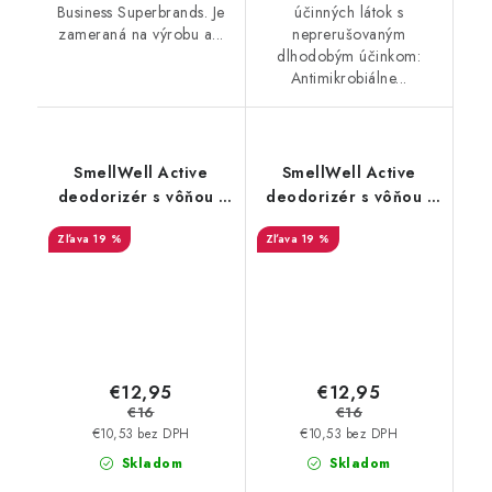
Business Superbrands. Je
účinných látok s
zameraná na výrobu a...
neprerušovaným
dlhodobým účinkom:
Antimikrobiálne...
SmellWell Active
SmellWell Active
deodorizér s vôňou -
deodorizér s vôňou -
Leopard Blue
Geometric Orange
19 %
19 %
€12,95
€12,95
€16
€16
€10,53 bez DPH
€10,53 bez DPH
Skladom
Skladom