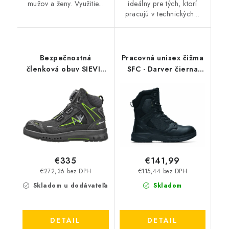
mužov a ženy. Využitie...
ideálny pre tých, ktorí
pracujú v technických...
Bezpečnostná
Pracovná unisex čižma
členková obuv SIEVI -
SFC - Darver čierna
SieviAir R5H Roller S1P
62209
BOA
€335
€141,99
€272,36 bez DPH
€115,44 bez DPH
Skladom u dodávateľa
Skladom
DETAIL
DETAIL