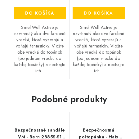
DO KOŠÍKA
DO KOŠÍKA
SmellWell Active je
SmellWell Active je
navrhnutý ako dve farebné
navrhnutý ako dve farebné
vrecká, ktoré vyzerajú a
vrecká, ktoré vyzerajú a
voňajú fantasticky. Vložte
voňajú fantasticky. Vložte
obe vrecká do topánok
obe vrecká do topánok
(po jednom vrecku do
(po jednom vrecku do
každej topánky) a nechajte
každej topánky) a nechajte
ich...
ich...
Podobné produkty
Bezpečnostné sandále
Bezpečnostná
VM - Bern 2885S-S1
poltopánka - Haix