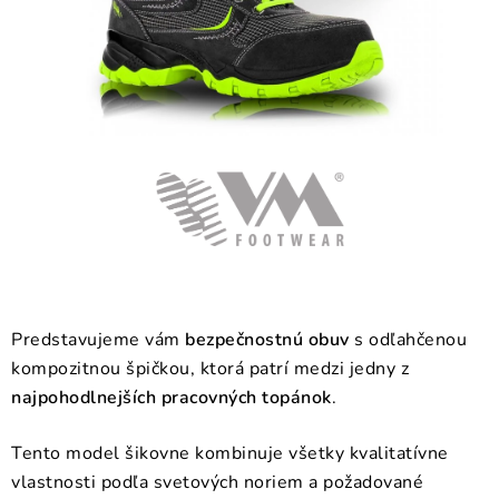
BLOG
KONTAKT
O NÁS
HODNOTENIE OBCHODU
OCHRANNÉ PRACOVNÉ POMÔCKY
ZNAČKY
Predstavujeme vám
bezpečnostnú obuv
s odľahčenou
Často kladené otázky
INFORMÁCIE PRE ZÁKAZNÍKOV
kompozitnou špičkou, ktorá patrí medzi jedny z
Napíšte nám
najpohodlnejších pracovných topánok
.
Tento model šikovne kombinuje všetky kvalitatívne
vlastnosti podľa svetových noriem a požadované