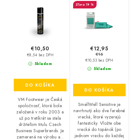
19 %
€12,95
€10,50
€16
€8,54 bez DPH
€10,53 bez DPH
Skladom
Skladom
DO KOŠÍKA
DO KOŠÍKA
VM Footwear je Česká
SmellWell Sensitive je
spoločnosť, ktorá bola
navrhnutý ako dve farebné
založená v roku 2003 a
vrecká, ktoré vyzerajú
už po tretíkrát sa stala
fantasticky. Vložte obe
držiteľom titulu Czech
vrecká do topánok (po
Business Superbrands. Je
jednom vrecku do každej
zameraná na výrobu a...