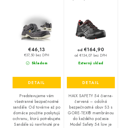
ESD
Safety 54 S3 ESD -
čierna-červená 35536
€164,90
€46,13
od
€37,50 bez DPH
od €134,07 bez DPH
Skladom
Externý sklad
DETAIL
DETAIL
Predstavujeme vám
HAIX SAFETY 54 čierna-
všestranné bezpečnostné
červená – odolná
sandále. Od továrne až po
bezpečnostná obuv S3 s
domáce použitie poskytujú
GORE-TEX® membránou
ochranu, ktorú potrebujete.
do každého počasia
Sandále sú navrhnuté pre
Model Safety 54 low je