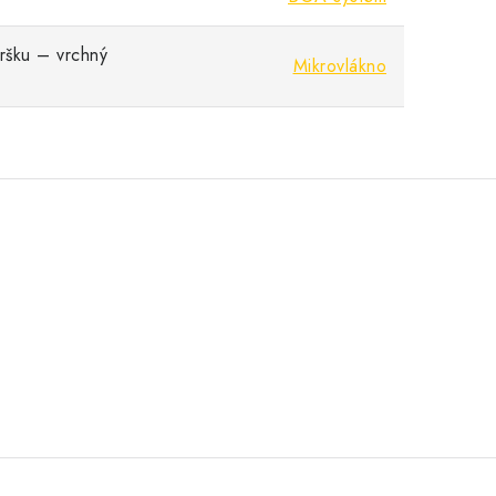
vršku – vrchný
Mikrovlákno