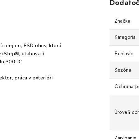
Dodatoč
Značka
Kategória
či olejom, ESD obuv, ktorá
Pohlavie
FlexStep®, uťahovací
do 300 °C
Sezóna
ktor, práca v exteriéri
Ochrana p
Úroveň oc
Zapínanie