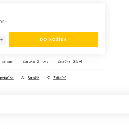
 DPH
cena:
DO KOŠÍKA
 variant
Záruka
:
2 roky
Značka:
SIEVI
pýtať sa
Strážiť
Zdieľať