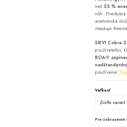
než
55 % ener
nôh. Priedušná
anatomická vlo
zlepšuje tlmeni
SIEVI Cobra 2
používateľov, k
BOA® zapínan
nadštandardn
používanie.
Via
Veľkosť