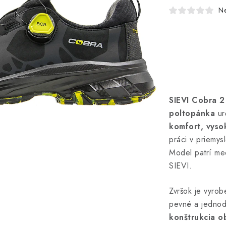
N
SIEVI Cobra 2
poltopánka
ur
komfort, vyso
práci v priemysl
Model patrí me
SIEVI.
Zvršok je vyro
pevné a jednod
konštrukcia o