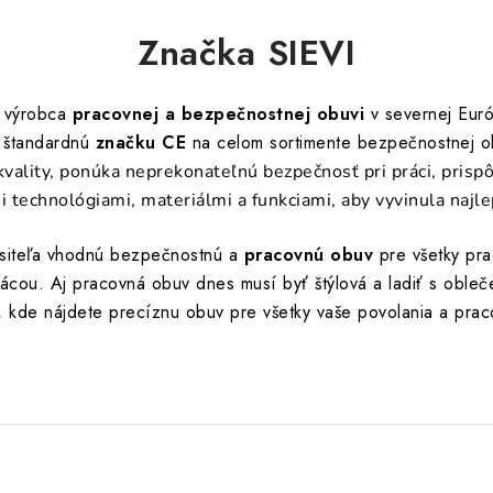
Značka SIEVI
í výrobca
pracovnej a bezpečnostnej obuvi
v severnej Euró
 štandardnú
značku CE
na celom sortimente bezpečnostnej o
kvality, ponúka neprekonateľnú bezpečnosť pri práci, prispô
i technológiami, materiálmi a funkciami, aby vyvinula najl
ositeľa vhodnú bezpečnostnú a
pracovnú obuv
pre všetky pr
ácou. Aj pracovná obuv dnes musí byť štýlová a ladiť s obleče
, kde nájdete precíznu obuv pre všetky vaše povolania a pr