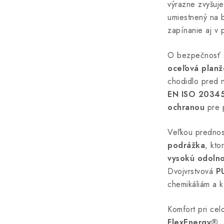
výrazne zvyšuje
umiestnený na 
zapínanie aj v 
O bezpečnosť 
oceľová planž
chodidlo pred 
EN ISO 2034
ochranou
pre p
Veľkou predno
podrážka
, kto
vysokú odolno
Dvojvrstvová
P
chemikáliám a 
Komfort pri ce
FlexEnergy®
,