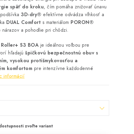
gie späť do kroku
, čím pomáha znižovať únavu
 podšívka
3D-dry®
efektívne odvádza vlhkosť a
žka
DUAL Comfort
s materiálom
PORON®
e nárazov a pohodlie pri chôdzi.
 Roller+ S3 BOA
je ideálnou voľbou pre
torí hľadajú
špičkovú bezpečnostnú obuv s
ím, vysokou protišmykovosťou a
ým komfortom
pre intenzívne každodenné
c informácií