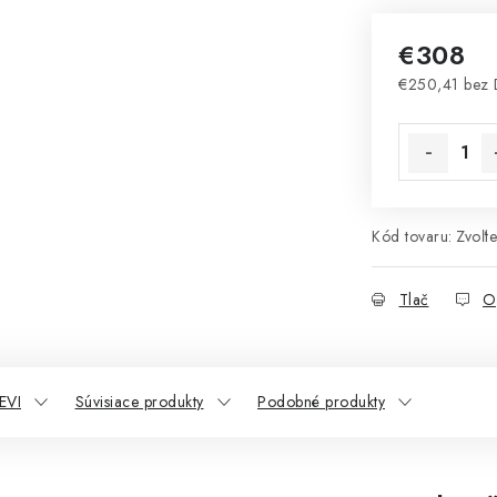
€308
€250,41 bez
Jednotková 
Kód tovaru:
Zvoľte
Tlač
O
EVI
Súvisiace produkty
Podobné produkty