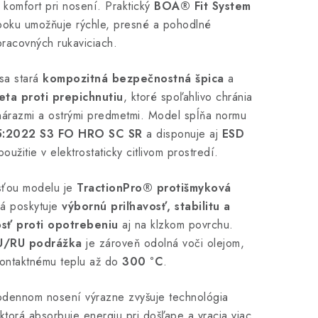
 komfort pri nosení. Praktický
BOA® Fit System
boku umožňuje rýchle, presné a pohodlné
pracovných rukaviciach.
sa stará
kompozitná bezpečnostná špica
a
eta proti prepichnutiu
, ktoré spoľahlivo chránia
nárazmi a ostrými predmetmi. Model spĺňa normu
5:2022 S3 FO HRO SC SR
a disponuje aj
ESD
oužitie v elektrostaticky citlivom prostredí.
sťou modelu je
TractionPro® protišmyková
rá poskytuje
výbornú priľnavosť, stabilitu a
sť proti opotrebeniu
aj na klzkom povrchu.
U/RU podrážka
je zároveň odolná voči olejom,
kontaktnému teplu až do
300 °C
.
lodennom nosení výrazne zvyšuje technológia
 ktorá absorbuje energiu pri došľape a vracia viac