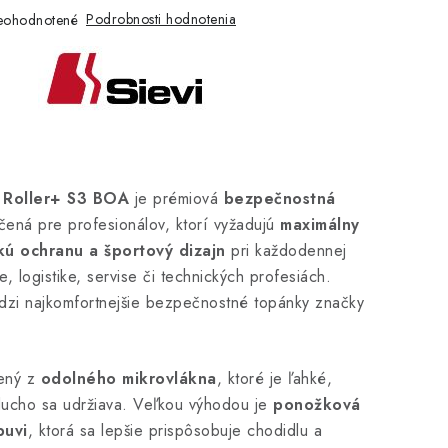
Podrobnosti hodnotenia
eohodnotené
 Roller+ S3 BOA
je prémiová
bezpečnostná
čená pre profesionálov, ktorí vyžadujú
maximálny
kú ochranu a športový dizajn
pri každodennej
e, logistike, servise či technických profesiách.
dzi najkomfortnejšie bezpečnostné topánky značky
bený z
odolného mikrovlákna
, ktoré je ľahké,
ucho sa udržiava. Veľkou výhodou je
ponožková
buvi
, ktorá sa lepšie prispôsobuje chodidlu a