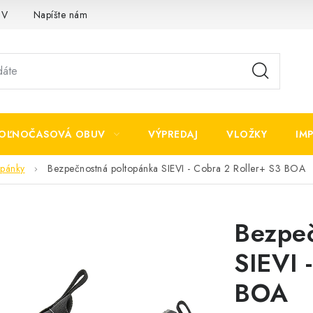
OV
Napíšte nám
OĽNOČASOVÁ OBUV
VÝPREDAJ
VLOŽKY
IM
opánky
Bezpečnostná poltopánka SIEVI - Cobra 2 Roller+ S3 BOA
Bezpeč
SIEVI 
BOA