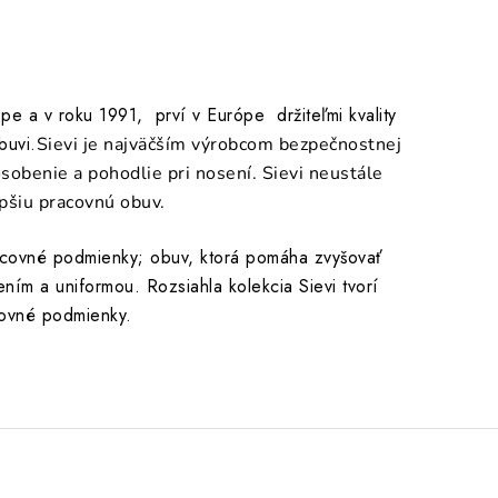
pe a v roku 1991, prví v Európe držiteľmi kvality
buvi.
Sievi je najväčším výrobcom bezpečnostnej
sobenie a pohodlie pri nosení. Sievi neustále
epšiu pracovnú obuv.
acovné podmienky; obuv, ktorá pomáha zvyšovať
ním a uniformou. Rozsiahla kolekcia Sievi tvorí
acovné podmienky.