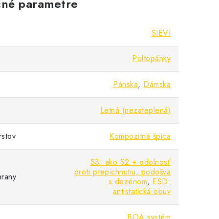
né parametre
SIEVI
Poltopánky
Pánska
,
Dámska
Letná (nezateplená)
rstov
Kompozitná špica
S3: ako S2 + odolnosť
proti prepichnutiu, podošva
hrany
s dezénom
,
ESD:
antistatická obuv
BOA systém