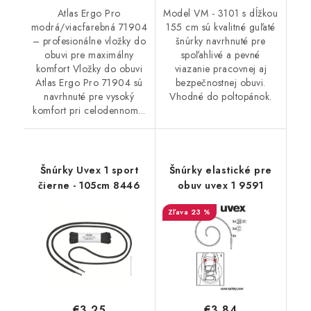
Atlas Ergo Pro
Model VM - 3101 s dĺžkou
modrá/viacfarebná 71904
155 cm sú kvalitné guľaté
– profesionálne vložky do
šnúrky navrhnuté pre
obuvi pre maximálny
spoľahlivé a pevné
komfort Vložky do obuvi
viazanie pracovnej aj
Atlas Ergo Pro 71904 sú
bezpečnostnej obuvi.
navrhnuté pre vysoký
Vhodné do poltopánok.
komfort pri celodennom...
Šnúrky Uvex 1 sport
Šnúrky elastické pre
čierne - 105cm 8446
obuv uvex 1 9591
23 %
€3,84
€3,25