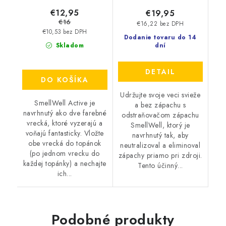
€12,95
€19,95
€16
€16,22 bez DPH
€10,53 bez DPH
Dodanie tovaru do 14
Skladom
dní
DETAIL
DO KOŠÍKA
Udržujte svoje veci svieže
SmellWell Active je
a bez zápachu s
navrhnutý ako dve farebné
odstraňovačom zápachu
vrecká, ktoré vyzerajú a
SmellWell, ktorý je
voňajú fantasticky. Vložte
navrhnutý tak, aby
obe vrecká do topánok
neutralizoval a eliminoval
(po jednom vrecku do
zápachy priamo pri zdroji.
každej topánky) a nechajte
Tento účinný...
ich...
Podobné produkty