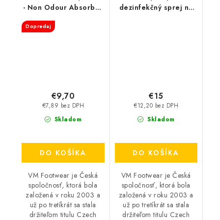
- Non Odour Absorber
dezinfekčný sprej na
3501
topánky - FreshStep
Dopredaj
2v1 3500
€9,70
€15
€7,89 bez DPH
€12,20 bez DPH
Skladom
Skladom
DO KOŠÍKA
DO KOŠÍKA
VM Footwear je Česká
VM Footwear je Česká
spoločnosť, ktorá bola
spoločnosť, ktorá bola
založená v roku 2003 a
založená v roku 2003 a
už po tretíkrát sa stala
už po tretíkrát sa stala
držiteľom titulu Czech
držiteľom titulu Czech