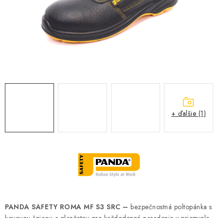
BLOG
KONTAKT
O NÁS
HODNOTENIE OBCHODU
OCHRANNÉ PRACOVNÉ POMÔCKY
+ ďalšie (1)
ZNAČKY
Často kladené otázky
INFORMÁCIE PRE ZÁKAZNÍKOV
Napíšte nám
PANDA SAFETY ROMA MF S3 SRC –
bezpečnostná poltopánka s