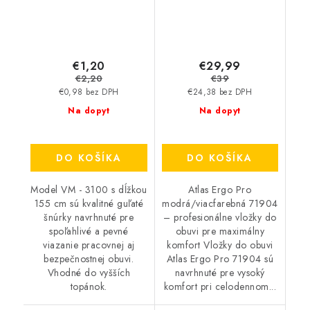
€1,20
€29,99
€2,20
€39
€0,98 bez DPH
€24,38 bez DPH
Na dopyt
Na dopyt
DO KOŠÍKA
DO KOŠÍKA
Model VM - 3100 s dĺžkou
Atlas Ergo Pro
155 cm sú kvalitné guľaté
modrá/viacfarebná 71904
šnúrky navrhnuté pre
– profesionálne vložky do
spoľahlivé a pevné
obuvi pre maximálny
viazanie pracovnej aj
komfort Vložky do obuvi
bezpečnostnej obuvi.
Atlas Ergo Pro 71904 sú
Vhodné do vyšších
navrhnuté pre vysoký
topánok.
komfort pri celodennom...