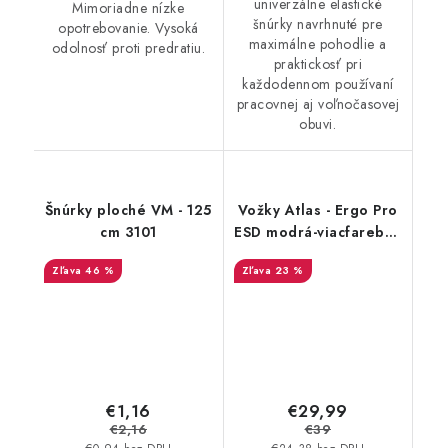
univerzálne elastické
Mimoriadne nízke
šnúrky navrhnuté pre
opotrebovanie. Vysoká
maximálne pohodlie a
odolnosť proti predratiu.
praktickosť pri
každodennom používaní
pracovnej aj voľnočasovej
obuvi.
Šnúrky ploché VM - 125
Vožky Atlas - Ergo Pro
cm 3101
ESD modrá-viacfarebná
47-48 71904
46 %
23 %
€1,16
€29,99
€2,16
€39