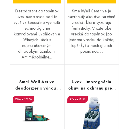
Dezodorant do topánok
SmellWell Sensitive je
uvex nano shoe add in
navrhnutý ako dve farebné
využíva špeciálne vyvinutú
vrecká, ktoré vyzerajú
technológiu na
fantasticky. Vložte obe
kontrolované uvoľňovanie
vrecká do topánok (po
účinných látok s
jednom vrecku do každej
neprerušovaným
topánky) a nechajte ich
dlhodobým účinkom:
počas noci...
Antimikrobiálne...
SmellWell Active
Uvex - Impregnácia
deodorizér s vôňou -
obuvi na ochranu pred
Camo Green
premočením a
19 %
3 %
škvrnami 100 ml
9698/1