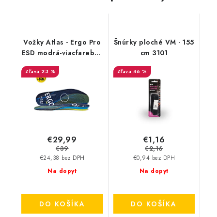
Vožky Atlas - Ergo Pro
Šnúrky ploché VM - 155
ESD modrá-viacfarebná
cm 3101
41-43 71904
23 %
46 %
€29,99
€1,16
€39
€2,16
€24,38 bez DPH
€0,94 bez DPH
Na dopyt
Na dopyt
DO KOŠÍKA
DO KOŠÍKA