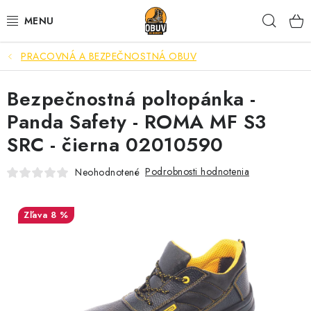
Prejsť
Hľad
na
obsah
PRACOVNÁ A BEZPEČNOSTNÁ OBUV
PRACOVNÁ A BEZPEČNOSTNÁ OBUV
Bezpečnostná poltopánka -
VOĽNOČASOVÁ OBUV
Panda Safety - ROMA MF S3
VÝPREDAJ
SRC - čierna 02010590
VLOŽKY
Podrobnosti hodnotenia
Neohodnotené
IMPREGNÁCIA A OCHRANA
8 %
PRE KÁVIČKÁROV
BEZPEČNOSTNÉ NORMY A SYMBOLY