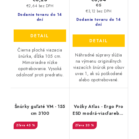
€5
€2,64 bez DPH
€3,12 bez DPH
Dodanie tovaru do 14
dní
Dodanie tovaru do 14
dní
DETAIL
DETAIL
Čierna plochá viazacia
Náhradné súpravy slúžia
šnúrka, dĺžka 105 cm.
na výmenu originálnych
Mimoriadne nízke
viazacích šnúrok pre obuv
opotrebovanie. Vysoká
uvex 1, ak sú poškodené
odolnosť proti predratiu.
alebo opotrebované.
Šnúrky guľaté VM - 155
Vožky Atlas - Ergo Pro
cm 3100
ESD modrá-viacfarebná
38-40 71904
45 %
23 %