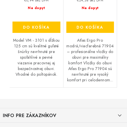
€0,94 bez DPH
€24,38 bez DPH
Na dopyt
Na dopyt
DO KOŠÍKA
DO KOŠÍKA
Model VM - 3101 s dĺžkou
Atlas Ergo Pro
125 cm sú kvalitné guľaté
modrá/viacfarebná 71904
šnúrky navrhnuté pre
– profesionálne vložky do
spoľahlivé a pevné
obuvi pre maximálny
viazanie pracovnej aj
komfort Vložky do obuvi
bezpečnostnej obuvi.
Atlas Ergo Pro 71904 sú
Vhodné do poltopánok.
navrhnuté pre vysoký
komfort pri celodennom...
Z
á
INFO PRE ZÁKAZNÍKOV
p
ä
AKO NAKUPOVAŤ