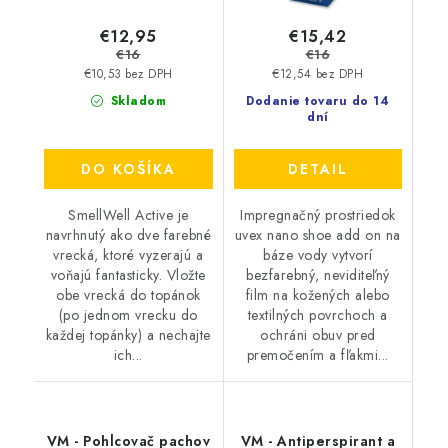
€12,95
€15,42
€16
€16
€10,53 bez DPH
€12,54 bez DPH
Skladom
Dodanie tovaru do 14
dní
DO KOŠÍKA
DETAIL
SmellWell Active je
Impregnačný prostriedok
navrhnutý ako dve farebné
uvex nano shoe add on na
vrecká, ktoré vyzerajú a
báze vody vytvorí
voňajú fantasticky. Vložte
bezfarebný, neviditeľný
obe vrecká do topánok
film na kožených alebo
(po jednom vrecku do
textilných povrchoch a
každej topánky) a nechajte
ochráni obuv pred
ich...
premočením a fľakmi...
VM - Pohlcovač pachov
VM - Antiperspirant a