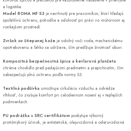
kovovou špicou a planžetou pre každodenné nasadenie v priemysle
a logistike
Model ROMA MF S3
je navrhnutý pre pracovníkov, ktorí hľadajú
spoľahlivú ochranu, pohodlie a odolnosť pri práci vo vnútornom aj
vonkajšom prostredí.
Zvršok zo štiepanej kože
je odolný voči vode, mechanickému
opotrebovaniu a ľahko sa udržiava, čím predlžuje životnosť obuvi.
Kompozitná bezpečnostná špica a kevlarová planžeta
chránia chodidlo pred padajúcimi predmetmi a prepichnutím, čím
zabezpečujú plnú ochranu podľa normy S3.
Textilná podšívka
umožňuje cirkuláciu vzduchu a odvádza
vlhkosť, čo zvyšuje komfort pri celodennom nosení aj v teplejších
podmienkach.
PU podrážka s SRC certifikátom
poskytuje výborný
protišmykový účinok, je antistatická, olejuvzdorná a oderuvzdorná.