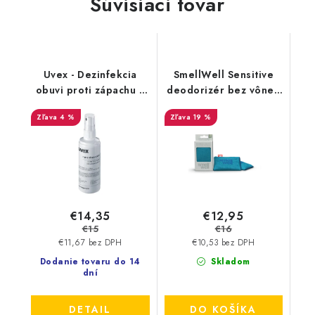
Súvisiaci tovar
Uvex - Dezinfekcia
SmellWell Sensitive
obuvi proti zápachu a
deodorizér bez vône -
plesniam 125ml
Blue
4 %
19 %
9698/3
€14,35
€12,95
€15
€16
€11,67 bez DPH
€10,53 bez DPH
Dodanie tovaru do 14
Skladom
dní
DETAIL
DO KOŠÍKA