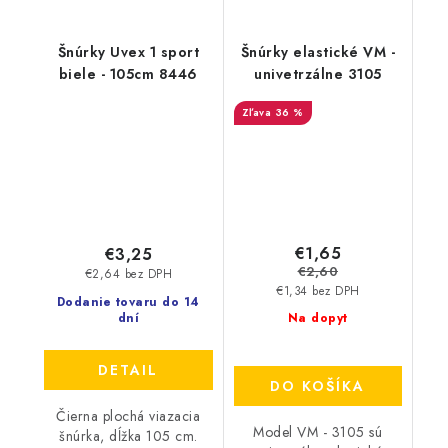
Šnúrky Uvex 1 sport
Šnúrky elastické VM -
biele - 105cm 8446
univetrzálne 3105
36 %
€1,65
€3,25
€2,60
€2,64 bez DPH
€1,34 bez DPH
Dodanie tovaru do 14
dní
Na dopyt
DETAIL
DO KOŠÍKA
Čierna plochá viazacia
Model VM - 3105 sú
šnúrka, dĺžka 105 cm.