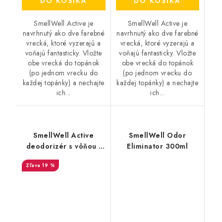
DO KOŠÍKA
DO KOŠÍKA
SmellWell Active je
SmellWell Active je
navrhnutý ako dve farebné
navrhnutý ako dve farebné
vrecká, ktoré vyzerajú a
vrecká, ktoré vyzerajú a
voňajú fantasticky. Vložte
voňajú fantasticky. Vložte
obe vrecká do topánok
obe vrecká do topánok
(po jednom vrecku do
(po jednom vrecku do
každej topánky) a nechajte
každej topánky) a nechajte
ich...
ich...
SmellWell Active
SmellWell Odor
deodorizér s vôňou -
Eliminator 300ml
Leopard Blue
19 %