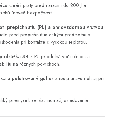
ica
chráni prsty pred nárazmi do 200 J a
sokú úroveň bezpečnosti.
oti prepichnutiu (PL) a ohňovzdornou vrstvou
idlo pred prepichnutím ostrými predmetmi a
poškodenia pri kontakte s vysokou teplotou.
 podrážka SR
z PU je odolná voči olejom a
bilitu na rôznych povrchoch.
ka a polstrovaný golier
znižujú únavu nôh aj pri
hký priemysel, servis, montáž, skladovanie