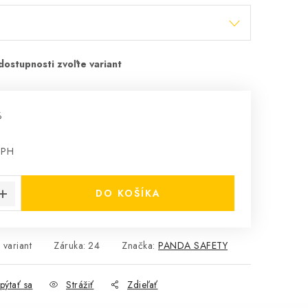
%
DPH
cena:
DO KOŠÍKA
 variant
Záruka
:
24
Značka:
PANDA SAFETY
pýtať sa
Strážiť
Zdieľať