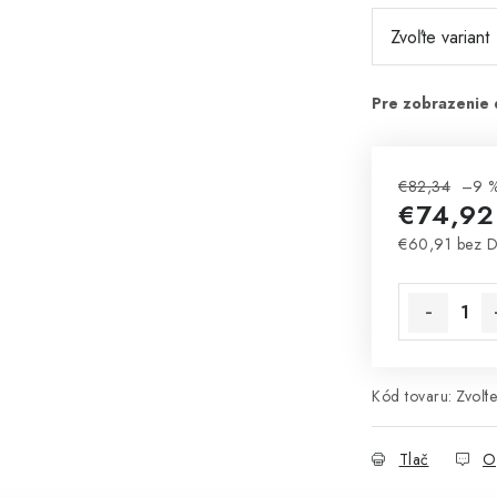
€82,34
–9 
€74,92
€60,91 bez 
Jednotková 
Kód tovaru:
Zvoľte
Tlač
O