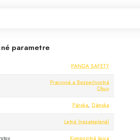
né parametre
PANDA SAFETY
Pracovná a Bezpečnostná
Obuv
Pánska
,
Dámska
Letná (nezateplená)
rstov
Kompozitná špica