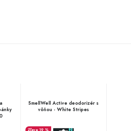
 a
SmellWell Active deodorizér s
pánky
vôňou - White Stripes
00
19 %