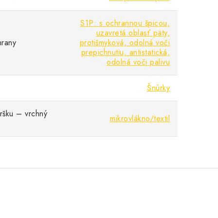
S1P: s ochrannou špicou,
uzavretá oblasť päty,
hrany
protišmyková, odolná voči
prepichnutiu, antistatická,
odolná voči palivu
Šnúrky
vršku – vrchný
mikrovlákno/textil