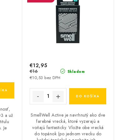
€12,95
€16
Skladom
€10,53 bez DPH
ÍKA
DO KOŠÍKA
nosť,
SmellWell Active je navrhnutý ako dve
03 a už
farebné vrecká, ktoré vyzerajú a
titulu
voňajú fantasticky. Vložte obe vrecká
. Je
do topánok (po jednom vrecku do
každej topánky) a nechajte ich...