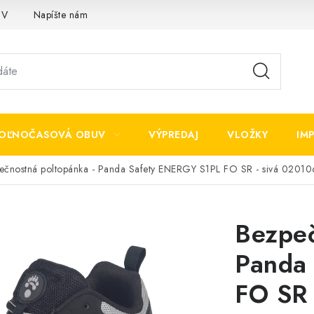
OV
Napíšte nám
OĽNOČASOVÁ OBUV
VÝPREDAJ
VLOŽKY
IM
ečnostná poltopánka - Panda Safety ENERGY S1PL FO SR - sivá 020
Bezpeč
Panda
FO SR