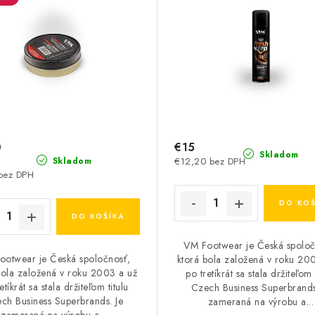
0
€15
Skladom
€12,20 bez DPH
Skladom
bez DPH
DO KOŠ
DO KOŠÍKA
VM Footwear je Česká spoloč
ootwear je Česká spoločnosť,
ktorá bola založená v roku 20
bola založená v roku 2003 a už
po tretíkrát sa stala držiteľom 
etíkrát sa stala držiteľom titulu
Czech Business Superbrands
ch Business Superbrands. Je
zameraná na výrobu a...
zameraná na výrobu a...