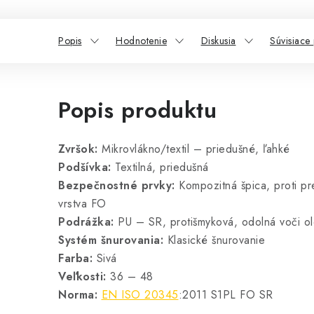
Popis
Hodnotenie
Diskusia
Súvisiace
Popis produktu
Zvršok:
Mikrovlákno/textil – priedušné, ľahké
Podšívka:
Textilná, priedušná
Bezpečnostné prvky:
Kompozitná špica, proti pr
vrstva FO
Podrážka:
PU – SR, protišmyková, odolná voči o
Systém šnurovania:
Klasické šnurovanie
Farba:
Sivá
Veľkosti:
36 – 48
Norma:
EN ISO 20345
:2011 S1PL FO SR