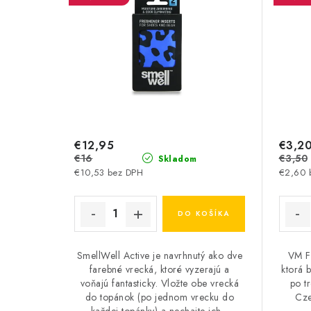
€12,95
€3,2
€16
€3,50
Skladom
€10,53 bez DPH
€2,60 
DO KOŠÍKA
SmellWell Active je navrhnutý ako dve
VM F
farebné vrecká, ktoré vyzerajú a
ktorá 
voňajú fantasticky. Vložte obe vrecká
po tr
do topánok (po jednom vrecku do
Cze
každej topánky) a nechajte ich...