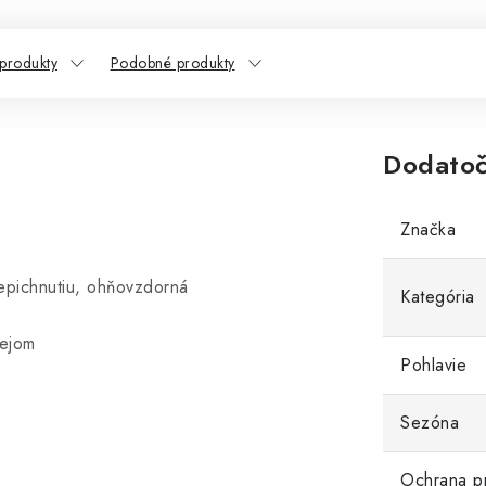
 produkty
Podobné produkty
Dodatoč
Značka
epichnutiu, ohňovzdorná
Kategória
lejom
Pohlavie
Sezóna
Ochrana p