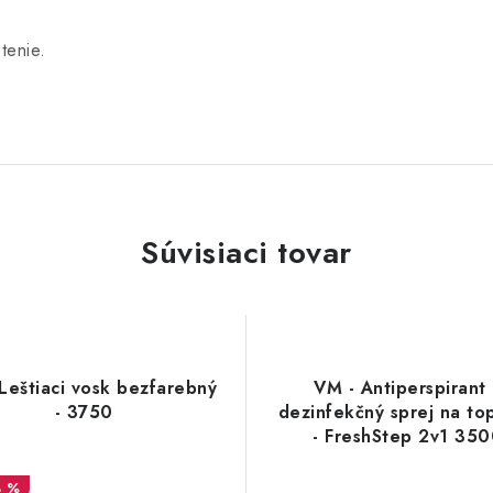
tenie.
Súvisiaci tovar
Leštiaci vosk bezfarebný
VM - Antiperspirant
- 3750
dezinfekčný sprej na to
- FreshStep 2v1 35
8 %