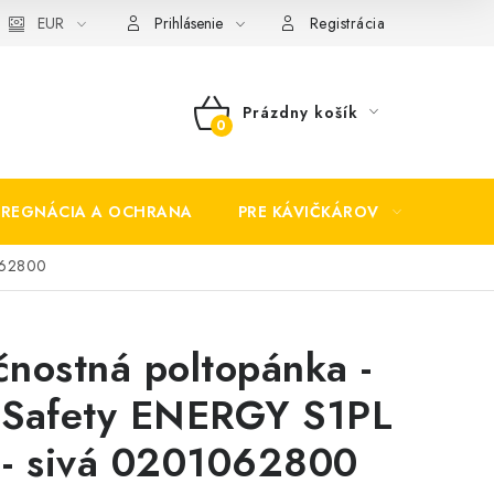
EUR
Prihlásenie
Registrácia
Prázdny košík
NÁKUPNÝ
KOŠÍK
PREGNÁCIA A OCHRANA
PRE KÁVIČKÁROV
BEZP
1062800
nostná poltopánka -
 Safety ENERGY S1PL
 - sivá 0201062800