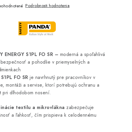
Podrobnosti hodnotenia
eohodnotené
Y ENERGY S1PL FO SR –
moderná a spoľahlivá
 bezpečnosť a pohodlie v priemyselných a
dmienkach
 S1PL FO SR
je navrhnutý pre pracovníkov v
e, montáži a servise, ktorí potrebujú ochranu a
t pri dlhodobom nosení.
inácie textilu a mikrovlákna
zabezpečuje
šnosť a ľahkosť, čím prispieva k celodennému