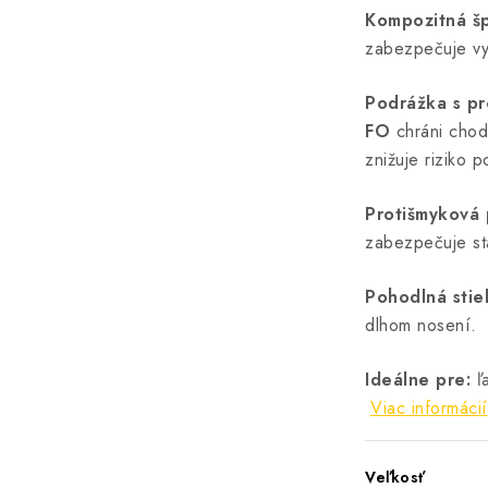
Kompozitná šp
zabezpečuje vy
Podrážka s pr
FO
chráni chod
znižuje riziko 
Protišmyková
zabezpečuje sta
Pohodlná stiel
dlhom nosení.
Ideálne pre:
ľa
Viac informácií
Veľkosť