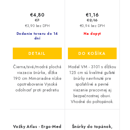
€4,80
€1,16
€7
€2,16
€3,90 bez DPH
€0,94 bez DPH
Dodanie tovaru do 14
Na dopyt
dní
DETAIL
DO KOŠÍKA
Čierna/sivá/modrá plochá
Model VM - 3101 s dĺžkou
viazacia šnúrka, dĺžka
125 cm sú kvalitné guľaté
190 cm Mimoriadne nízke
šnúrky navrhnuté pre
opotrebovanie Vysoká
spoľahlivé a pevné
odolnosť proti predratiu
viazanie pracovnej aj
bezpečnostnej obuvi.
Vhodné do poltopánok.
Vožky Atlas - Ergo-Med
Šnúrky do topánok,