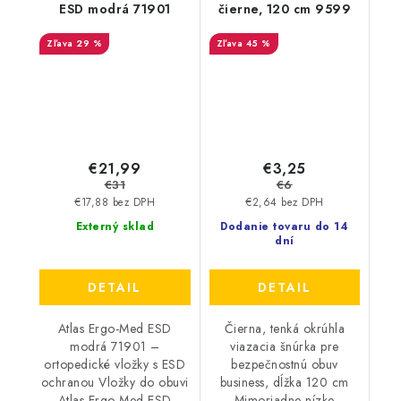
ESD modrá 71901
čierne, 120 cm 9599
29 %
45 %
€21,99
€3,25
€31
€6
€17,88 bez DPH
€2,64 bez DPH
Externý sklad
Dodanie tovaru do 14
dní
DETAIL
DETAIL
Atlas Ergo-Med ESD
Čierna, tenká okrúhla
modrá 71901 –
viazacia šnúrka pre
ortopedické vložky s ESD
bezpečnostnú obuv
ochranou Vložky do obuvi
business, dĺžka 120 cm
Atlas Ergo-Med ESD
Mimoriadne nízke