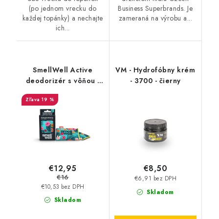
(po jednom vrecku do
Business Superbrands. Je
každej topánky) a nechajte
zameraná na výrobu a...
ich...
SmellWell Active
VM - Hydrofóbny krém
deodorizér s vôňou -
- 3700 - čierny
Tropical Blue
19 %
€12,95
€8,50
€16
€6,91 bez DPH
€10,53 bez DPH
Skladom
Skladom