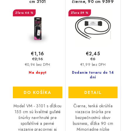
cm 3101
čierne, 90 cm 9599
46 %
59 %
€1,16
€2,45
€2,16
€6
€0,94 bez DPH
€1,99 bez DPH
Na dopyt
Dodanie tovaru do 14
dní
DO KOŠÍKA
DETAIL
Model VM - 3101 s dĺžkou
Čierna, tenká okrúhla
155 cm sú kvalitné guľaté
viazacia šnúrka pre
šnúrky navrhnuté pre
bezpečnostnú obuv
spoľahlivé a pevné
business, dĺžka 90 cm
viazanie pracovnej aj
Mimoriadne nízke