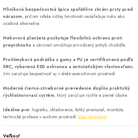
Hliníková bezpečnostná špica spoľahlivo chráni prsty pred
nárazom
, pričom vďaka nižšej hmotnosti nezaťažuje nohu ako
oceľová alternatíva.
Nekovová planžeta poskytuje flexibilnú ochranu proti
prepichnutiu
a zároveň umožňuje prirodzený pohyb chodidla.
Protišmyková podrážka z gumy a PU je certifikovaná podľa
SRC, vybavená ESD ochranou a antistatickými vlastnosťami
,
čím zaručuje bezpečnosť aj v elektrosenzitívnom prostredí.
Moderné čierno-strieborné prevedenie dopĺňa praktický
rýchlošnurovací systém
, ktorý zaručuje rýchle a pevné obutie.
Ideálne pre:
logistiku, skladovanie, ľahký priemysel, montáže,
technické profesie v suchom prostredí
Viac informácií
Veľkosť