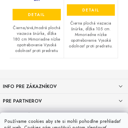
DETAIL
DETAIL
Čierna plochá viazacia
Čierna/sivá/modrá plochá
šnúrka, dĺžka 105 cm.
viazacia šnúrka, dĺžka
Mimoriadne nízke
180 cm Mimoriadne nízke
opotrebovanie. Vysoká
opotrebovanie Vysoká
odolnosť proti predratiu.
odolnosť proti predratiu
Z
á
INFO PRE ZÁKAZNÍKOV
p
ä
AKO NAKUPOVAŤ
PRE PARTNEROV
t
i
OBCHODNÉ PODMIENKY
KATALÓG OBUVI A OPP ČERVA
VEĽKOSTNÉ TABUĽKY PRACOVNEJ OBUVI
e
Používame cookies aby ste si mohli pohodlne prehliadať
OCHRANA OSOBNÝCH ÚDAJOV
KATALÓG OBUVI A OPP CXS
Veľkostná tabuľka obuvi SKECHER
náš web. Cookies nám umožňujú potom zlepšovať