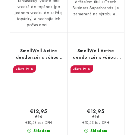
fantasticky. Vložte obe
držiteľom titulu Czech
vrecká do topánok (po
Business Superbrands. Je
jednom vrecku do každej
zameraná na výrobu a...
topánky) a nechajte ich
počas noci...
SmellWell Active
SmellWell Active
deodorizér s vôňou -
deodorizér s vôňou -
Camo Green
Leopard Blue
19 %
19 %
€12,95
€12,95
€16
€16
€10,53 bez DPH
€10,53 bez DPH
Skladom
Skladom