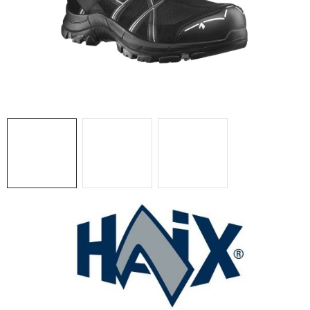
BLOG
KONTAKT
O NÁS
HODNOTENIE OBCHODU
OCHRANNÉ PRACOVNÉ POMÔCKY
ZNAČKY
Často kladené otázky
INFORMÁCIE PRE ZÁKAZNÍKOV
Napíšte nám