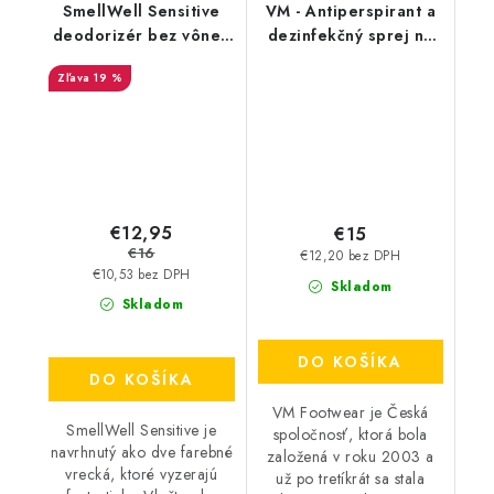
SmellWell Sensitive
VM - Antiperspirant a
deodorizér bez vône -
dezinfekčný sprej na
Blue
topánky - FreshStep
19 %
2v1 3500
€12,95
€15
€16
€12,20 bez DPH
€10,53 bez DPH
Skladom
Skladom
DO KOŠÍKA
DO KOŠÍKA
VM Footwear je Česká
SmellWell Sensitive je
spoločnosť, ktorá bola
navrhnutý ako dve farebné
založená v roku 2003 a
vrecká, ktoré vyzerajú
už po tretíkrát sa stala