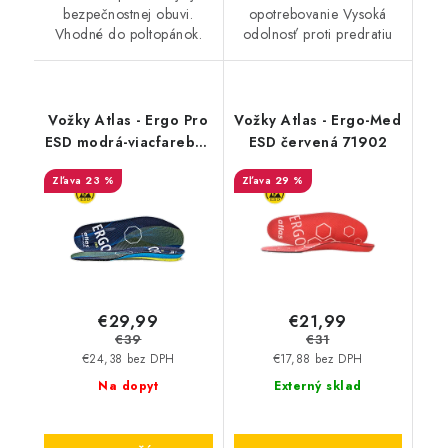
bezpečnostnej obuvi.
opotrebovanie Vysoká
Vhodné do poltopánok.
odolnosť proti predratiu
Vožky Atlas - Ergo Pro
Vožky Atlas - Ergo-Med
ESD modrá-viacfarebná
ESD červená 71902
38-40 71904
23 %
29 %
€29,99
€21,99
€39
€31
€24,38 bez DPH
€17,88 bez DPH
Na dopyt
Externý sklad