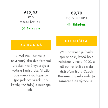
€12,95
€9,70
€16
€7,89 bez DPH
€10,53 bez DPH
Skladom
Skladom
DO KOŠÍKA
DO KOŠÍKA
VM Footwear je Česká
SmellWell Active je
spoločnosť, ktorá bola
navrhnutý ako dve farebné
založená v roku 2003 a
vrecká, ktoré vyzerajú a
už po tretíkrát sa stala
voňajú fantasticky. Vložte
držiteľom titulu Czech
obe vrecká do topánok
Business Superbrands. Je
(po jednom vrecku do
zameraná na výrobu a...
každej topánky) a nechajte
ich...