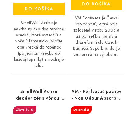
DO KOŠÍKA
DO KOŠÍKA
VM Footwear je Česká
SmellWell Active je
spoločnosť, ktorá bola
navrhnutý ako dve farebné
založená v roku 2003 a
vrecká, ktoré vyzerajú a
už po tretíkrát sa stala
voňajú fantasticky. Vložte
držiteľom titulu Czech
obe vrecká do topánok
Business Superbrands. Je
(po jednom vrecku do
zameraná na výrobu a...
každej topánky) a nechajte
ich...
SmellWell Active
VM - Pohlcovač pachov
deodorizér s vôňou -
- Non Odour Absorber
Black Zebra
3501
19 %
Dopredaj