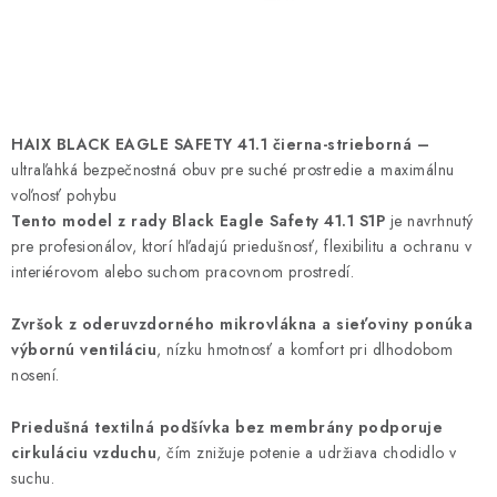
HAIX BLACK EAGLE SAFETY 41.1 čierna-strieborná –
ultraľahká bezpečnostná obuv pre suché prostredie a maximálnu
voľnosť pohybu
Tento model z rady Black Eagle Safety 41.1 S1P
je navrhnutý
pre profesionálov, ktorí hľadajú priedušnosť, flexibilitu a ochranu v
interiérovom alebo suchom pracovnom prostredí.
Zvršok z oderuvzdorného mikrovlákna a sieťoviny ponúka
výbornú ventiláciu
, nízku hmotnosť a komfort pri dlhodobom
nosení.
Priedušná textilná podšívka bez membrány podporuje
cirkuláciu vzduchu
, čím znižuje potenie a udržiava chodidlo v
suchu.