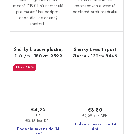
modrá 71901 sú navrhnuté
opotrebovanie Vysoká
pre maximálnu podporu
odolnosť proti predratiu
chodidla, celodenný
komfort...
Šnúrky k obuvi ploché,
Šnúrky Uvex 1 sport
č./s./m., 180 cm 9599
čierne - 130cm 8446
39 %
€4,25
€3,80
€7
€3,09 bez DPH
€3,46 bez DPH
Dodanie tovaru do 14
Dodanie tovaru do 14
dní
dní