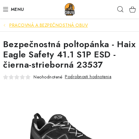
Prejsť
Hľad
na
obsah
PRACOVNÁ A BEZPEČNOSTNÁ OBUV
PRACOVNÁ A BEZPEČNOSTNÁ OBUV
Bezpečnostná poltopánka - Haix
VOĽNOČASOVÁ OBUV
Eagle Safety 41.1 S1P ESD -
VÝPREDAJ
čierna-strieborná 23537
VLOŽKY
Podrobnosti hodnotenia
Neohodnotené
IMPREGNÁCIA A OCHRANA
PRE KÁVIČKÁROV
BEZPEČNOSTNÉ NORMY A SYMBOLY