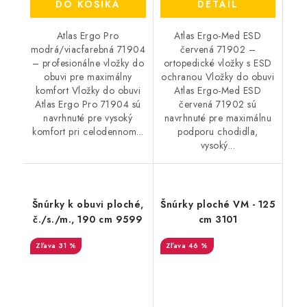
DO KOŠÍKA
DETAIL
Atlas Ergo Pro
Atlas Ergo-Med ESD
modrá/viacfarebná 71904
červená 71902 –
– profesionálne vložky do
ortopedické vložky s ESD
obuvi pre maximálny
ochranou Vložky do obuvi
komfort Vložky do obuvi
Atlas Ergo-Med ESD
Atlas Ergo Pro 71904 sú
červená 71902 sú
navrhnuté pre vysoký
navrhnuté pre maximálnu
komfort pri celodennom...
podporu chodidla,
vysoký...
Šnúrky k obuvi ploché,
Šnúrky ploché VM - 125
č./s./m., 190 cm 9599
cm 3101
31 %
46 %