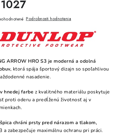
1027
Podrobnosti hodnotenia
eohodnotené
G ARROW HRO S3 je moderná a odolná
obuv,
ktorá spája športový dizajn so spoľahlivou
každodenné nasadenie.
v hnedej farbe
z kvalitného materiálu poskytuje
ť proti oderu a predĺženú životnosť aj v
mienkach.
pica chráni prsty pred nárazom a tlakom,
 a zabezpečuje maximálnu ochranu pri práci.