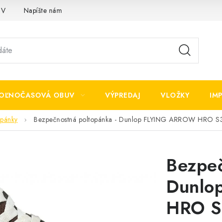
OV
Napíšte nám
OĽNOČASOVÁ OBUV
VÝPREDAJ
VLOŽKY
IM
opánky
Bezpečnostná poltopánka - Dunlop FLYING ARROW HRO S
Bezpeč
Dunlo
HRO S