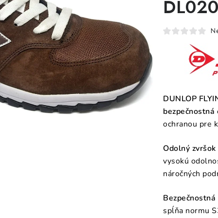
DL020
N
DUNLOP FLYIN
bezpečnostná 
ochranou pre 
Odolný zvršok 
vysokú odolnos
náročných pod
Bezpečnostná š
spĺňa normu S3