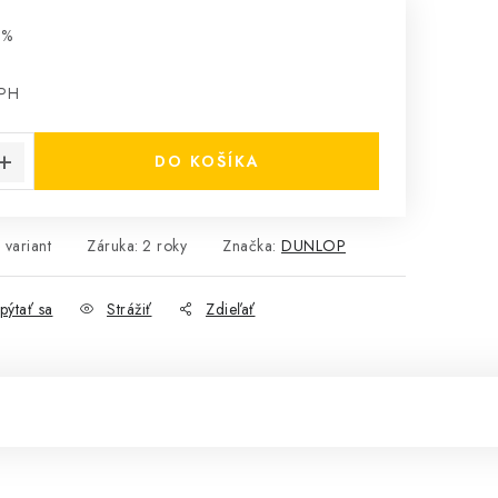
 %
DPH
cena:
DO KOŠÍKA
 variant
Záruka
:
2 roky
Značka:
DUNLOP
pýtať sa
Strážiť
Zdieľať