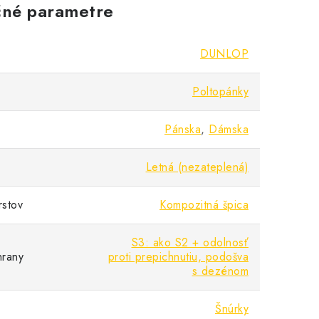
né parametre
DUNLOP
Poltopánky
Pánska
,
Dámska
Letná (nezateplená)
rstov
Kompozitná špica
S3: ako S2 + odolnosť
hrany
proti prepichnutiu, podošva
s dezénom
Šnúrky