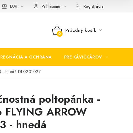
EUR
Prihlásenie
Registrácia
Prázdny košík
NÁKUPNÝ
KOŠÍK
PREGNÁCIA A OCHRANA
PRE KÁVIČKÁROV
BEZP
3 - hnedá DL0201027
nostná poltopánka -
p FLYING ARROW
3 - hnedá