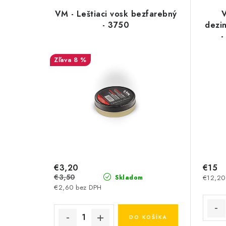
VM - Leštiaci vosk bezfarebný
V
- 3750
dezi
-
8 %
€3,20
€15
€3,50
€12,20
Skladom
€2,60 bez DPH
DO KOŠÍKA