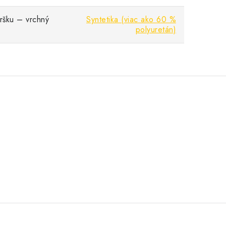
vršku – vrchný
Syntetika (viac ako 60 %
polyuretán)