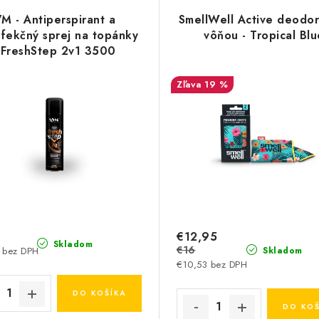
M - Antiperspirant a
SmellWell Active deodor
nfekčný sprej na topánky
vôňou - Tropical Blu
 FreshStep 2v1 3500
19 %
€12,95
Skladom
€16
 bez DPH
Skladom
€10,53 bez DPH
DO KOŠÍKA
DO KOŠ