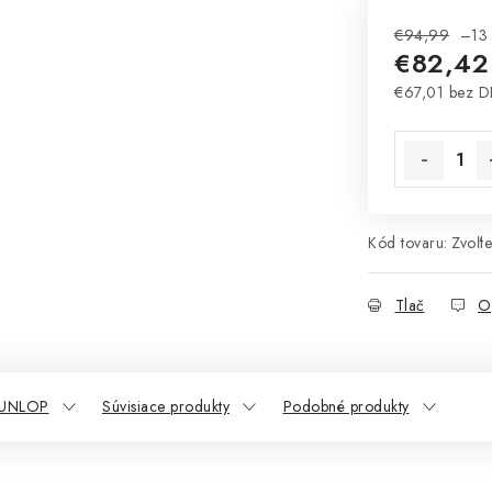
€94,99
–13
€82,42
€67,01 bez 
Jednotková 
Kód tovaru:
Zvoľte
Tlač
O
DUNLOP
Súvisiace produkty
Podobné produkty