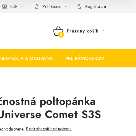
EUR
Prihlásenie
Registrácia
Prázdny košík
NÁKUPNÝ
KOŠÍK
PREGNÁCIA A OCHRANA
PRE KÁVIČKÁROV
BEZP
nostná poltopánka
Universe Comet S3S
Podrobnosti hodnotenia
eohodnotené