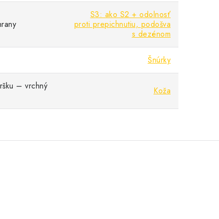
S3: ako S2 + odolnosť
hrany
proti prepichnutiu, podošva
s dezénom
Šnúrky
vršku – vrchný
Koža