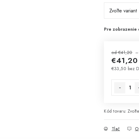
od €41,20
–
€41,20
€33,50 bez 
Jednotková 
Kód tovaru:
Zvoľte
Tlač
O