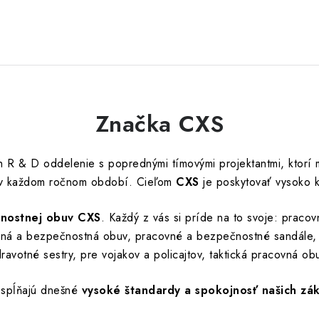
Značka CXS
h R & D oddelenie s poprednými tímovými projektantmi, ktorí
y v každom ročnom období. C
ieľom
CXS
je poskytovať vysoko k
čnostnej obuv CXS
. Každý z vás si príde na to svoje: praco
vná a bezpečnostná obuv, pracovné a bezpečnostné sandále, 
ravotné sestry, pre vojakov a policajtov, taktická pracovná ob
 spĺňajú dnešné
vysoké štandardy a spokojnosť našich zá