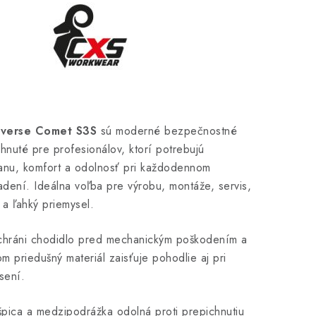
iverse Comet S3S
sú moderné bezpečnostné
hnuté pre profesionálov, ktorí potrebujú
anu, komfort a odolnosť pri každodennom
dení. Ideálna voľba pre výrobu, montáže, servis,
u a ľahký priemysel.
chráni chodidlo pred mechanickým poškodením a
om priedušný materiál zaisťuje pohodlie aj pri
sení.
pica a medzipodrážka odolná proti prepichnutiu