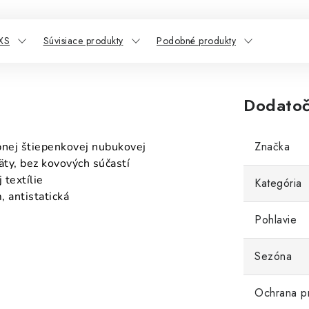
XS
Súvisiace produkty
Podobné produkty
Dodatoč
Značka
bnej štiepenkovej nubukovej
äty, bez kovových súčastí
 textílie
Kategória
, antistatická
Pohlavie
Sezóna
Ochrana p