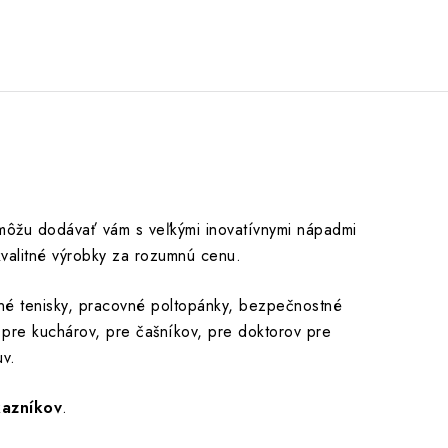
 môžu dodávať vám s veľkými inovatívnymi nápadmi
valitné výrobky za rozumnú cenu.
vné tenisky, pracovné poltopánky, bezpečnostné
pre kuchárov, pre čašníkov, pre doktorov pre
uv.
kazníkov
.