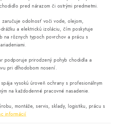
 chodidlo pred nárazom či ostrými predmetmi.
S zaručuje odolnosť voči vode, olejom,
drážku a elektrickú izoláciu, čím poskytuje
 na rôznych typoch povrchov a prácu s
zariadeniami.
ar podporuje prirodzený pohyb chodidla a
avu pri dlhodobom nosení.
 spája vysokú úroveň ochrany s profesionálnym
ným na každodenné pracovné nasadenie.
robu, montáže, servis, sklady, logistiku, prácu s
ac informácií