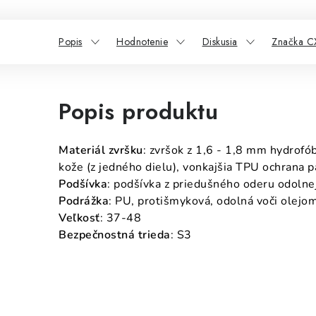
Popis
Hodnotenie
Diskusia
Značka C
Popis produktu
Materiál zvršku
: zvršok z 1,6 - 1,8 mm hydrofó
kože (z jedného dielu), vonkajšia TPU ochrana p
Podšívka
: podšívka z priedušného oderu odolnej
Podrážka
: PU, protišmyková, odolná voči olejom
Veľkosť
: 37-48
Bezpečnostná trieda
: S3