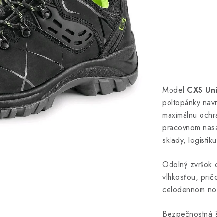
Model
CXS Un
poltopánky navr
maximálnu ochr
pracovnom nasa
sklady, logistik
Odolný zvršok 
vlhkosťou, prič
celodennom no
Bezpečnostná š