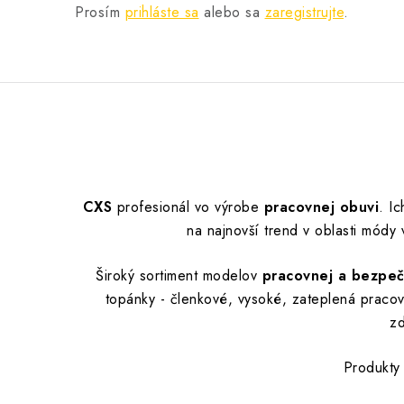
Prosím
prihláste sa
alebo sa
zaregistrujte
.
CXS
profesionál vo výrobe
pracovnej obuvi
.
Ic
na najnovší trend v oblasti mód
Široký sortiment modelov
pracovnej a bezpe
topánky - členkové, vysoké, zateplená praco
zd
Produkty