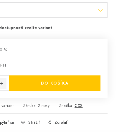
0 %
DPH
cena:
DO KOŠÍKA
 variant
Záruka
:
2 roky
Značka:
CXS
pýtať sa
Strážiť
Zdieľať