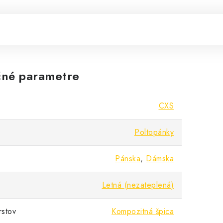
né parametre
CXS
Poltopánky
Pánska
,
Dámska
Letná (nezateplená)
rstov
Kompozitná špica