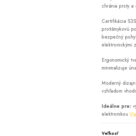
chránia prsty a
Certifikácia S3
protišmykovú po
bezpečný pohyb
elektronickými 
Ergonomický tv
minimalizuje ún
Moderný dizajn
vzhľadom vhod
Ideálne pre:
vý
elektronikou
Vi
Veľkosť