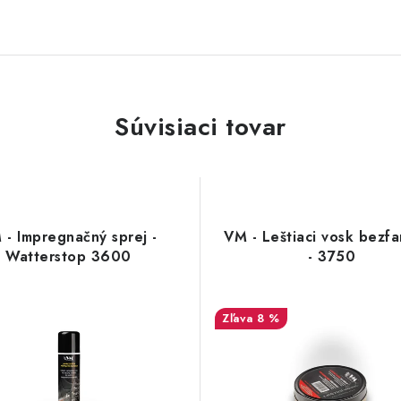
Súvisiaci tovar
 - Impregnačný sprej -
VM - Leštiaci vosk bezf
Watterstop 3600
- 3750
8 %