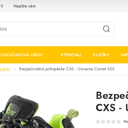
OV
Napíšte nám
OĽNOČASOVÁ OBUV
VÝPREDAJ
VLOŽKY
IM
opánky
Bezpečnostná poltopánka CXS - Universe Comet S3S
Bezpeč
CXS - 
N