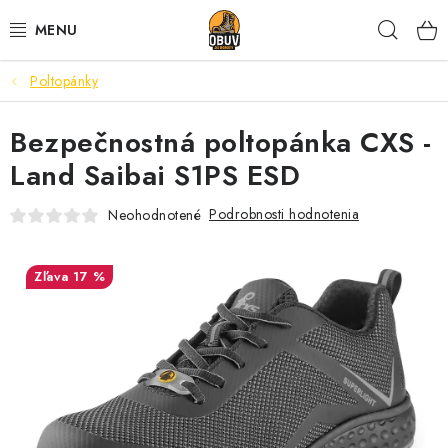
Prejsť
Hľad
na
obsah
Poltopánky
PRACOVNÁ A BEZPEČNOSTNÁ OBUV
Bezpečnostná poltopánka CXS -
VOĽNOČASOVÁ OBUV
Land Saibai S1PS ESD
VÝPREDAJ
Podrobnosti hodnotenia
Neohodnotené
VLOŽKY
17 %
IMPREGNÁCIA A OCHRANA
PRE KÁVIČKÁROV
BEZPEČNOSTNÉ NORMY A SYMBOLY