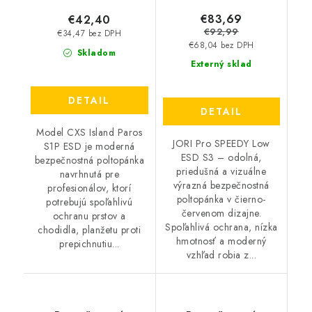
€83,69
€42,40
€92,99
€34,47 bez DPH
€68,04 bez DPH
Skladom
Externý sklad
DETAIL
DETAIL
Model CXS Island Paros
JORI Pro SPEEDY Low
S1P ESD je moderná
ESD S3 – odolná,
bezpečnostná poltopánka
priedušná a vizuálne
navrhnutá pre
výrazná bezpečnostná
profesionálov, ktorí
poltopánka v čierno-
potrebujú spoľahlivú
červenom dizajne.
ochranu prstov a
Spoľahlivá ochrana, nízka
chodidla, planžetu proti
hmotnosť a moderný
prepichnutiu...
vzhľad robia z...