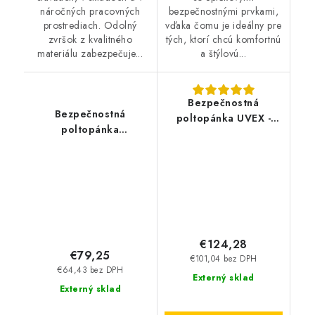
náročných pracovných
bezpečnostnými prvkami,
prostrediach. Odolný
vďaka čomu je ideálny pre
zvršok z kvalitného
tých, ktorí chcú komfortnú
materiálu zabezpečuje...
a štýlovú...
Bezpečnostná
Bezpečnostná
poltopánka UVEX -
poltopánka
Uvex 1 S1 SRC 8543
GOODYEAR 25019 S1P
SRA HRO čierno-žltá
€124,28
€79,25
€101,04 bez DPH
€64,43 bez DPH
Externý sklad
Externý sklad