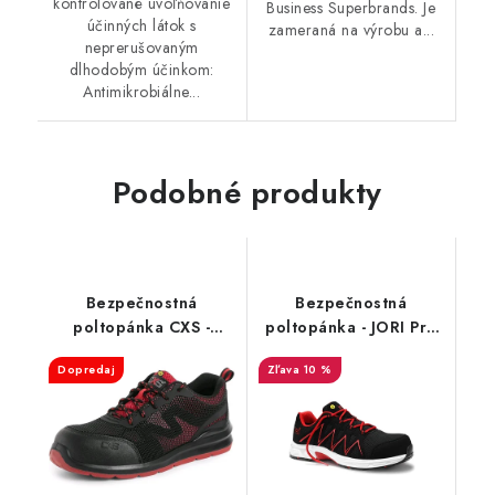
kontrolované uvoľňovanie
Business Superbrands. Je
účinných látok s
zameraná na výrobu a...
neprerušovaným
dlhodobým účinkom:
Antimikrobiálne...
Podobné produkty
Bezpečnostná
Bezpečnostná
poltopánka CXS -
poltopánka - JORI Pro
Island Paros S1P ESD
Speedy Low S3 ESD -
Dopredaj
10 %
čierna - červená 35674