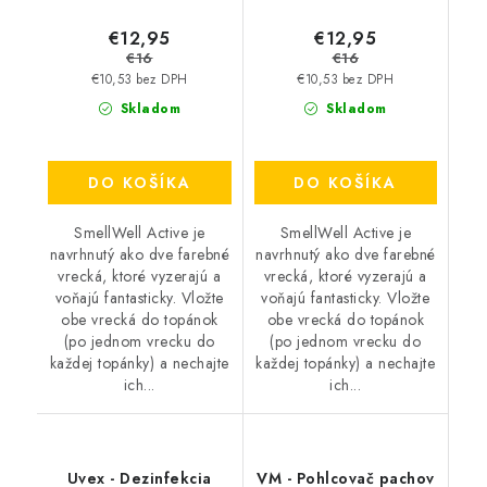
€12,95
€12,95
€16
€16
€10,53 bez DPH
€10,53 bez DPH
Skladom
Skladom
DO KOŠÍKA
DO KOŠÍKA
SmellWell Active je
SmellWell Active je
navrhnutý ako dve farebné
navrhnutý ako dve farebné
vrecká, ktoré vyzerajú a
vrecká, ktoré vyzerajú a
voňajú fantasticky. Vložte
voňajú fantasticky. Vložte
obe vrecká do topánok
obe vrecká do topánok
(po jednom vrecku do
(po jednom vrecku do
každej topánky) a nechajte
každej topánky) a nechajte
ich...
ich...
Uvex - Dezinfekcia
VM - Pohlcovač pachov