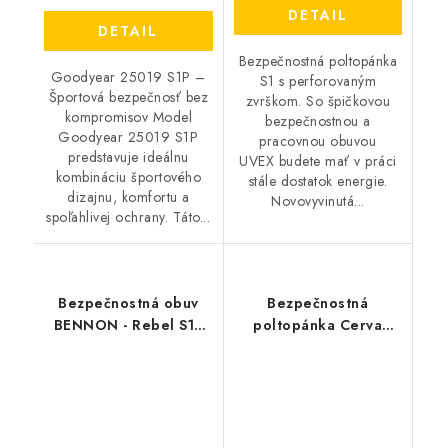
DETAIL
DETAIL
Bezpečnostná poltopánka
Goodyear 25019 S1P –
S1 s perforovaným
Športová bezpečnosť bez
zvrškom. So špičkovou
kompromisov Model
bezpečnostnou a
Goodyear 25019 S1P
pracovnou obuvou
predstavuje ideálnu
UVEX budete mať v práci
kombináciu športového
stále dostatok energie.
dizajnu, komfortu a
Novovyvinutá...
spoľahlivej ochrany. Táto...
Bezpečnostná obuv
Bezpečnostná
BENNON - Rebel S1P
poltopánka Cerva
ESD Green Low
Ultralight MF S1 ESD SR
- čierna-biela