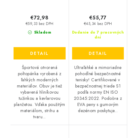
€72,98
€55,77
€59,33 bez DPH
€45,34 bez DPH
Skladom
Dodanie do 7 pracovných
dní
DETAIL
DETAIL
Športová otvorená
Ultraľahké a mimoriadne
poltopánka vyrobená z
pohodlné bezpečnostné
ľahkých moderných
tenisky! Certifikované v
materiálov. Obuv je tiež
bezpečnostnej triede S1
vybavená hliníkovou
podľa normy EN ISO
tužinkou a kevlarovou
20345:2022. Podošva z
planžetou. Vďaka použitým
EVA peny s gumovým
materiálom, strihu a
dezénom poskytuje...
tvaru...