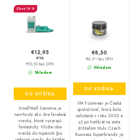
Green
19 %
€12,95
€8,50
€16
€6,91 bez DPH
€10,53 bez DPH
Skladom
Skladom
DO KOŠÍKA
DO KOŠÍKA
VM Footwear je Česká
SmellWell Sensitive je
spoločnosť, ktorá bola
navrhnutý ako dve farebné
založená v roku 2003 a
vrecká, ktoré vyzerajú
už po tretíkrát sa stala
fantasticky. Vložte obe
držiteľom titulu Czech
vrecká do topánok (po
Business Superbrands. Je
jednom vrecku do každej