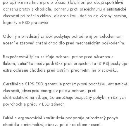
poltopánka navrhnutá pre profesionálov, ktorí potrebujú spoľahlivú
ochranu prstov a chodidla, ochranu proti prepichnutiu a antistatické
vlastnosti pri práci s citlivou elektronikou. Ideálna do výroby, servisu,
logistiky a ESD pracovísk.
Odolný a priedušný zvršok poskytuje pohodlie aj pri celodennom
nosení a zároveň chráni chodidlo pred mechanickým poškodením.
Bezpečnostná špica zaisťuje ochranu prstov pred nárazom a
tlakom, zatiaľ čo medzipodrážka proti prepichnutiu (S1PS) poskytuje
extra ochranu chodidla pred ostrými predmetmi na pracovisku.
Certifikácia S1PS ESD garantuje protišmykovú podrážku, antistatické
vlastnosti, absorpciu energie v päte a ochranu proti
elektrostatickému výboju, čo umožňuje bezpečný pohyb na rôznych
povrchoch a prácu v ESD zónach.
Ľahká a ergonomická konštrukcia podporuje prirodzený pohyb
chodidla a minimalizuje únavu pri dlhodobom nosení.