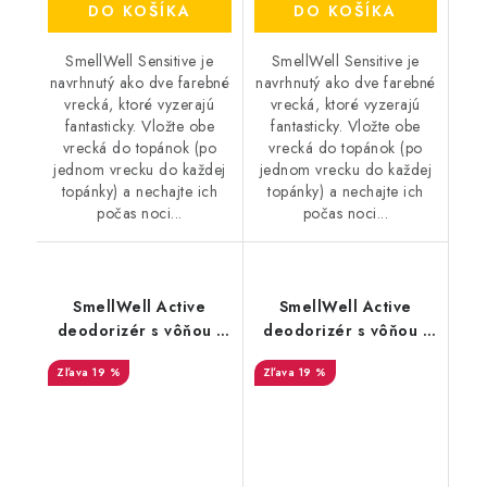
DO KOŠÍKA
DO KOŠÍKA
SmellWell Sensitive je
SmellWell Sensitive je
navrhnutý ako dve farebné
navrhnutý ako dve farebné
vrecká, ktoré vyzerajú
vrecká, ktoré vyzerajú
fantasticky. Vložte obe
fantasticky. Vložte obe
vrecká do topánok (po
vrecká do topánok (po
jednom vrecku do každej
jednom vrecku do každej
topánky) a nechajte ich
topánky) a nechajte ich
počas noci...
počas noci...
SmellWell Active
SmellWell Active
deodorizér s vôňou -
deodorizér s vôňou -
Pink Zebra
Tropical Blue
19 %
19 %