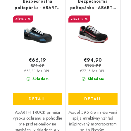
Bezpečnostná
Bezpečnostná
poltopánka - ABARTH
poltopánka - ABARTH
TRUCK S3 - šedo-
595 S1 - čierna-červená
7 %
10 %
modrá AB0006GRBL
AB0001BKRD
€66,19
€94,90
€71,69
€105,99
€53,81 bez DPH
€77,15 bez DPH
Skladom
Skladom
DETAIL
DETAIL
ABARTH TRUCK prináša
Model 595 čierna-červená
vysokú ochranu a pohodlie
spája atraktívny vzhľad
pre profesionálov na
inšpirovaný motorsportom
stavbách, v skladoch a v
so špičkovými