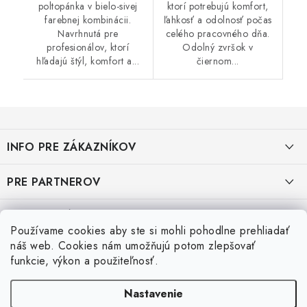
poltopánka v bielo-sivej
ktorí potrebujú komfort,
farebnej kombinácii.
ľahkosť a odolnosť počas
Navrhnutá pre
celého pracovného dňa.
profesionálov, ktorí
Odolný zvršok v
hľadajú štýl, komfort a...
čiernom...
Z
á
INFO PRE ZÁKAZNÍKOV
p
ä
AKO NAKUPOVAŤ
PRE PARTNEROV
t
i
OBCHODNÉ PODMIENKY
KATALÓG OBUVI A OPP ČERVA
VEĽKOSTNÉ TABUĽKY PRACOVNEJ OBUVI
e
Používame cookies aby ste si mohli pohodlne prehliadať
OCHRANA OSOBNÝCH ÚDAJOV
KATALÓG OBUVI A OPP CXS
Veľkostná tabuľka obuvi SKECHER
náš web. Cookies nám umožňujú potom zlepšovať
Posledné hodnotenie produktov
funkcie, výkon a použiteľnosť.
REKLAMAČNÝ FORMULÁR
KATALÓG OBUVI BIRKENSTOCK
Veľkostná tabuľka obuvi ARTRA
Nastavenie
Super 👍 sú veľmi teplé otporučam si ich kúpiť