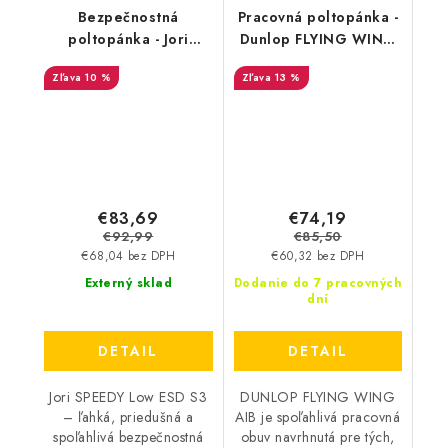
Bezpečnostná
Pracovná poltopánka -
poltopánka - Jori
Dunlop FLYING WING
Speedy Low S3 EAD -
AIB O3 - čierna
10 %
13 %
biela - šedá 35671
DL0203009
€83,69
€74,19
€92,99
€85,50
€68,04 bez DPH
€60,32 bez DPH
Externý sklad
Dodanie do 7 pracovných
dní
DETAIL
DETAIL
Jori SPEEDY Low ESD S3
DUNLOP FLYING WING
– ľahká, priedušná a
AIB je spoľahlivá pracovná
spoľahlivá bezpečnostná
obuv navrhnutá pre tých,