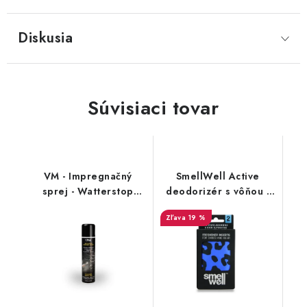
Diskusia
Súvisiaci tovar
VM - Impregnačný
SmellWell Active
sprej - Watterstop
deodorizér s vôňou -
3600
Leopard Blue
19 %