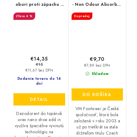
obuvi proti zápachu a
- Non Odour Absorber
plesniam 125ml
3501
4 %
Dopredaj
9698/3
€14,35
€9,70
€15
€7,89 bez DPH
€11,67 bez DPH
Skladom
Dodanie tovaru do 14
dní
DO KOŠÍKA
DETAIL
VM Footwear je Česká
Dezodorant do topánok
spoločnosť, ktorá bola
uvex nano shoe add in
založená v roku 2003 a
využíva špeciálne vyvinutú
už po tretíkrát sa stala
technológiu na
držiteľom titulu Czech