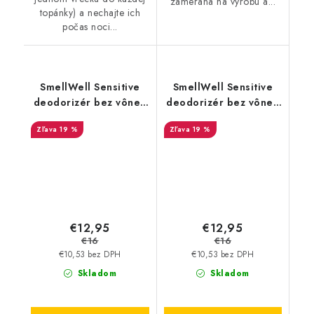
zameraná na výrobu a...
topánky) a nechajte ich
počas noci...
SmellWell Sensitive
SmellWell Sensitive
deodorizér bez vône -
deodorizér bez vône -
Blue
Grey
19 %
19 %
€12,95
€12,95
€16
€16
€10,53 bez DPH
€10,53 bez DPH
Skladom
Skladom