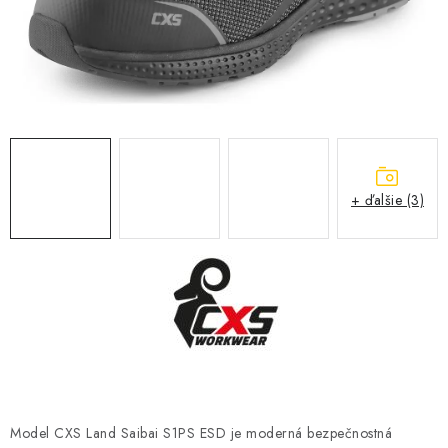
BLOG
KONTAKT
O NÁS
HODNOTENIE OBCHODU
+ ďalšie (3)
OCHRANNÉ PRACOVNÉ POMÔCKY
ZNAČKY
Často kladené otázky
INFORMÁCIE PRE ZÁKAZNÍKOV
Napíšte nám
Model CXS Land Saibai S1PS ESD je moderná bezpečnostná