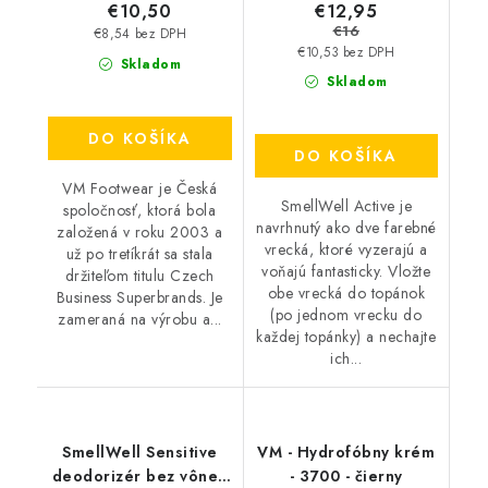
€12,95
€10,50
€16
€8,54 bez DPH
€10,53 bez DPH
Skladom
Skladom
DO KOŠÍKA
DO KOŠÍKA
VM Footwear je Česká
SmellWell Active je
spoločnosť, ktorá bola
navrhnutý ako dve farebné
založená v roku 2003 a
vrecká, ktoré vyzerajú a
už po tretíkrát sa stala
voňajú fantasticky. Vložte
držiteľom titulu Czech
obe vrecká do topánok
Business Superbrands. Je
(po jednom vrecku do
zameraná na výrobu a...
každej topánky) a nechajte
ich...
SmellWell Sensitive
VM - Hydrofóbny krém
deodorizér bez vône -
- 3700 - čierny