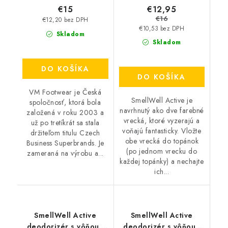
€12,95
€15
€16
€12,20 bez DPH
€10,53 bez DPH
Skladom
Skladom
DO KOŠÍKA
DO KOŠÍKA
VM Footwear je Česká
SmellWell Active je
spoločnosť, ktorá bola
navrhnutý ako dve farebné
založená v roku 2003 a
vrecká, ktoré vyzerajú a
už po tretíkrát sa stala
voňajú fantasticky. Vložte
držiteľom titulu Czech
obe vrecká do topánok
Business Superbrands. Je
(po jednom vrecku do
zameraná na výrobu a...
každej topánky) a nechajte
ich...
SmellWell Active
SmellWell Active
deodorizér s vôňou -
deodorizér s vôňou -