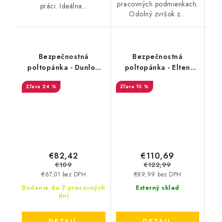
pracovných podmienkach.
práci. Ideálna...
Odolný zvršok z...
Bezpečnostná
Bezpečnostná
poltopánka - Dunlop
poltopánka - Elten
FLYING ARROW HRO
Anderson Craft Low S3
24 %
10 %
S3 - čierna DL0201039
HI - čierna-červená
35643
€82,42
€110,69
€109
€122,99
€67,01 bez DPH
€89,99 bez DPH
Dodanie do 7 pracovných
Externý sklad
dní
DETAIL
DETAIL