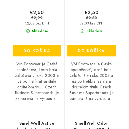
€2,50
€2,50
€2,99
€2,80
€2,03 bez DPH
€2,03 bez DPH
Skladom
Skladom
DO KOŠÍKA
DO KOŠÍKA
VM Footwear je Česká
VM Footwear je Česká
spoločnosť, ktorá bola
spoločnosť, ktorá bola
založená v roku 2003 a
založená v roku 2003 a
už po tretíkrát sa stala
už po tretíkrát sa stala
držiteľom titulu Czech
držiteľom titulu Czech
Business Superbrands. Je
Business Superbrands. Je
zameraná na výrobu a...
zameraná na výrobu a...
SmellWell Active
SmellWell Odor