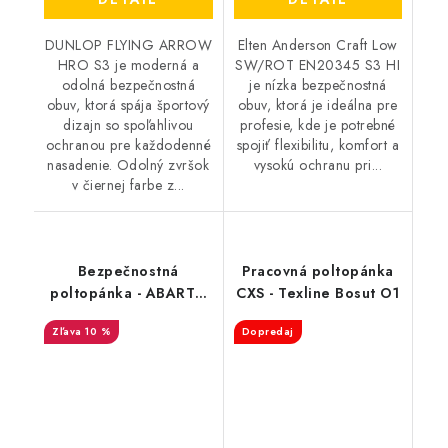
DUNLOP FLYING ARROW
Elten Anderson Craft Low
HRO S3 je moderná a
SW/ROT EN20345 S3 HI
odolná bezpečnostná
je nízka bezpečnostná
obuv, ktorá spája športový
obuv, ktorá je ideálna pre
dizajn so spoľahlivou
profesie, kde je potrebné
ochranou pre každodenné
spojiť flexibilitu, komfort a
nasadenie. Odolný zvršok
vysokú ochranu pri...
v čiernej farbe z...
Bezpečnostná
Pracovná poltopánka
poltopánka - ABARTH
CXS - Texline Bosut O1
595 S1 - čierna-červená
10 %
Dopredaj
AB0001BKRD