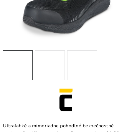
BLOG
KONTAKT
O NÁS
HODNOTENIE OBCHODU
OCHRANNÉ PRACOVNÉ POMÔCKY
ZNAČKY
Často kladené otázky
INFORMÁCIE PRE ZÁKAZNÍKOV
Napíšte nám
Ultraľahké a mimoriadne pohodlné bezpečnostné