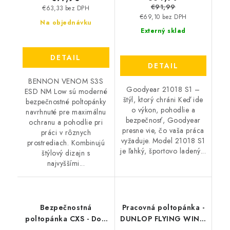
€91,99
€63,33 bez DPH
€69,10 bez DPH
Na objednávku
Externý sklad
DETAIL
DETAIL
BENNON VENOM S3S
Goodyear 21018 S1 –
ESD NM Low sú moderné
štýl, ktorý chráni Keď ide
bezpečnostné poltopánky
o výkon, pohodlie a
navrhnuté pre maximálnu
bezpečnosť, Goodyear
ochranu a pohodlie pri
presne vie, čo vaša práca
práci v rôznych
vyžaduje. Model 21018 S1
prostrediach. Kombinujú
je ľahký, športovo ladený...
štýlový dizajn s
najvyššími...
Bezpečnostná
Pracovná poltopánka -
poltopánka CXS - Dog
DUNLOP FLYING WING