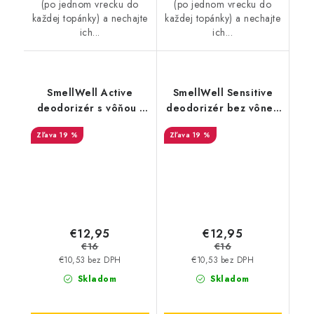
(po jednom vrecku do
(po jednom vrecku do
každej topánky) a nechajte
každej topánky) a nechajte
ich...
ich...
SmellWell Active
SmellWell Sensitive
deodorizér s vôňou -
deodorizér bez vône -
Pink Zebra
Blue
19 %
19 %
€12,95
€12,95
€16
€16
€10,53 bez DPH
€10,53 bez DPH
Skladom
Skladom