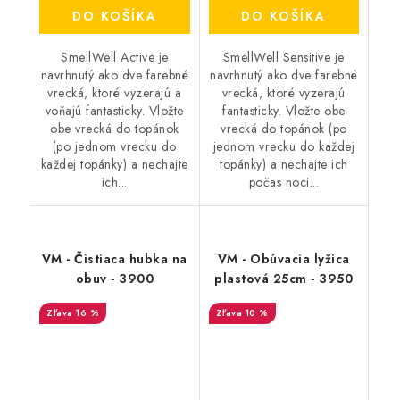
DO KOŠÍKA
DO KOŠÍKA
SmellWell Active je
SmellWell Sensitive je
navrhnutý ako dve farebné
navrhnutý ako dve farebné
vrecká, ktoré vyzerajú a
vrecká, ktoré vyzerajú
voňajú fantasticky. Vložte
fantasticky. Vložte obe
obe vrecká do topánok
vrecká do topánok (po
(po jednom vrecku do
jednom vrecku do každej
každej topánky) a nechajte
topánky) a nechajte ich
ich...
počas noci...
VM - Čistiaca hubka na
VM - Obúvacia lyžica
obuv - 3900
plastová 25cm - 3950
16 %
10 %