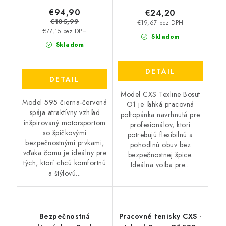
€94,90
€24,20
€105,99
€19,67 bez DPH
€77,15 bez DPH
Skladom
Skladom
DETAIL
DETAIL
Model CXS Texline Bosut
Model 595 čierna-červená
O1 je ľahká pracovná
spája atraktívny vzhľad
poltopánka navrhnutá pre
inšpirovaný motorsportom
profesionálov, ktorí
so špičkovými
potrebujú flexibilnú a
bezpečnostnými prvkami,
pohodlnú obuv bez
vďaka čomu je ideálny pre
bezpečnostnej špice.
tých, ktorí chcú komfortnú
Ideálna voľba pre...
a štýlovú...
Bezpečnostná
Pracovné tenisky CXS -