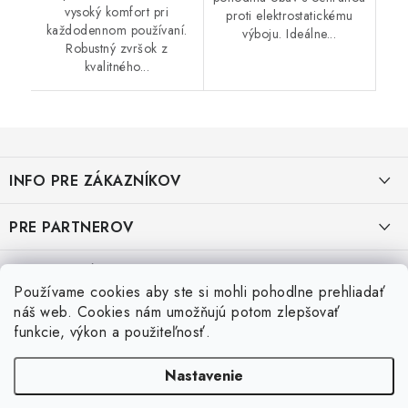
vysoký komfort pri
proti elektrostatickému
každodennom používaní.
výboju. Ideálne...
Robustný zvršok z
kvalitného...
Z
á
INFO PRE ZÁKAZNÍKOV
p
ä
AKO NAKUPOVAŤ
PRE PARTNEROV
t
i
OBCHODNÉ PODMIENKY
KATALÓG OBUVI A OPP ČERVA
VEĽKOSTNÉ TABUĽKY PRACOVNEJ OBUVI
e
Používame cookies aby ste si mohli pohodlne prehliadať
OCHRANA OSOBNÝCH ÚDAJOV
KATALÓG OBUVI A OPP CXS
Veľkostná tabuľka obuvi SKECHER
náš web. Cookies nám umožňujú potom zlepšovať
Posledné hodnotenie produktov
funkcie, výkon a použiteľnosť.
REKLAMAČNÝ FORMULÁR
KATALÓG OBUVI BIRKENSTOCK
Veľkostná tabuľka obuvi ARTRA
Nastavenie
Super 👍 sú veľmi teplé otporučam si ich kúpiť
VRÁTENIE TOVARU
KATALÓG OBUVI ARTRA
Veľkostná tabuľka obuvi Shoes for Crews