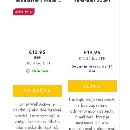
deodorizér s vôňou -
Eliminator 300ml
Black Zebra
19 %
€12,95
€19,95
€16
€16,22 bez DPH
€10,53 bez DPH
Dodanie tovaru do 14
Skladom
dní
DETAIL
DO KOŠÍKA
Udržujte svoje veci svieže
SmellWell Active je
a bez zápachu s
navrhnutý ako dve farebné
odstraňovačom zápachu
vrecká, ktoré vyzerajú a
SmellWell, ktorý je
voňajú fantasticky. Vložte
navrhnutý tak, aby
obe vrecká do topánok
neutralizoval a eliminoval