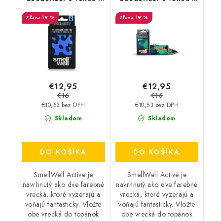
Leopard Blue
Camo Green
19 %
19 %
€12,95
€12,95
€16
€16
€10,53 bez DPH
€10,53 bez DPH
Skladom
Skladom
DO KOŠÍKA
DO KOŠÍKA
SmellWell Active je
SmellWell Active je
navrhnutý ako dve farebné
navrhnutý ako dve farebné
vrecká, ktoré vyzerajú a
vrecká, ktoré vyzerajú a
voňajú fantasticky. Vložte
voňajú fantasticky. Vložte
obe vrecká do topánok
obe vrecká do topánok