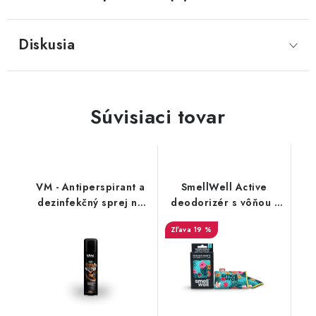
Diskusia
Súvisiaci tovar
VM - Antiperspirant a
SmellWell Active
dezinfekčný sprej na
deodorizér s vôňou -
topánky - FreshStep
Tropical Blue
19 %
2v1 3500