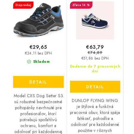
Setter S3
O2 - tmavomodrá
Dopredaj
14 %
DL0203005
€63,79
€29,65
€74,89
€24,11 bez DPH
€51,86 bez DPH
Skladom
Dodanie do 7 pracovných
dní
DETAIL
DETAIL
Model CXS Dog Setter S3
DUNLOP FLYING WING
sú robustné bezpečnostné
je štýlová a funkčná
poltopánky navrhnuté pre
pracovná obuv, ktorá spája
profesionálov, ktorí
ľahkosť, pohodlie a
potrebujú spoľahlivú
odolnosť pre každodenné
ochranu, komfort a
použitie v rôznych
odolnosť pri každodennej