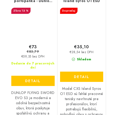
poltopánka - Dunlop
Island Syros O1 ESD
FLYING SWORD EVO
12 %
Dopredaj
S3 - čierna-červená
DL0201048
€73
€35,10
€83,79
€28,54 bez DPH
€59,35 bez DPH
Skladom
Dodanie do 7 pracovných
dní
DETAIL
DETAIL
Model CXS Island Syros
DUNLOP FLYING SWORD
O1 ESD sú ľahké pracovné
EVO S3 je moderná a
tenisky navrhnuté pre
odolná bezpečnostná
profesionálov, ktorí
obuv, ktorá poskytuje
potrebujú flexibilnú,
spoľahlivú ochranu a
pohodlnú obuv s ochranou