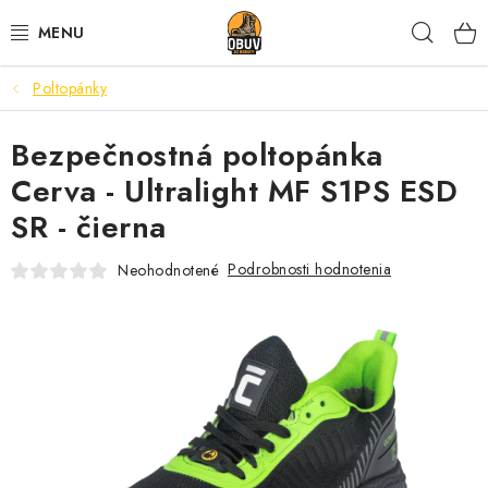
Prejsť
Hľad
na
obsah
Poltopánky
PRACOVNÁ A BEZPEČNOSTNÁ OBUV
Bezpečnostná poltopánka
VOĽNOČASOVÁ OBUV
Cerva - Ultralight MF S1PS ESD
VÝPREDAJ
SR - čierna
VLOŽKY
Podrobnosti hodnotenia
Neohodnotené
IMPREGNÁCIA A OCHRANA
PRE KÁVIČKÁROV
BEZPEČNOSTNÉ NORMY A SYMBOLY