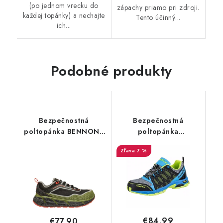
(po jednom vrecku do
zápachy priamo pri zdroji.
každej topánky) a nechajte
Tento účinný...
ich...
Podobné produkty
Bezpečnostná
Bezpečnostná
poltopánka BENNON -
poltopánka
VENOM S3S ESD NM -
GOODYEAR S1 SRA
7 %
doskladnenie
HRO 21018 modro-
15.07.2026
zelená
€84,99
€77,90