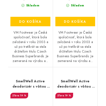
Skladom
Skladom
DO KOŠÍKA
DO KOŠÍKA
VM Footwear je Česká
VM Footwear je Česká
spoločnosť, ktorá bola
spoločnosť, ktorá bola
založená v roku 2003 a
založená v roku 2003 a
už po tretíkrát sa stala
už po tretíkrát sa stala
držiteľom titulu Czech
držiteľom titulu Czech
Business Superbrands. Je
Business Superbrands. Je
zameraná na výrobu a...
zameraná na výrobu a...
SmellWell Active
SmellWell Active
deodorizér s vôňou -
deodorizér s vôňou -
Camo Green
Geometric Orange
19 %
19 %