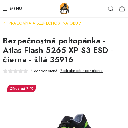
Prejsť
Hľad
na
obsah
PRACOVNÁ A BEZPEČNOSTNÁ OBUV
PRACOVNÁ A BEZPEČNOSTNÁ OBUV
Bezpečnostná poltopánka -
VOĽNOČASOVÁ OBUV
Atlas Flash 5265 XP S3 ESD -
VÝPREDAJ
čierna - žltá 35916
VLOŽKY
Podrobnosti hodnotenia
Neohodnotené
IMPREGNÁCIA A OCHRANA
až 7 %
PRE KÁVIČKÁROV
BEZPEČNOSTNÉ NORMY A SYMBOLY