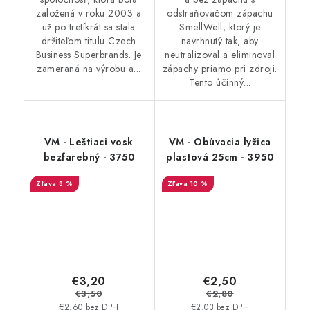
založená v roku 2003 a
odstraňovačom zápachu
už po tretíkrát sa stala
SmellWell, ktorý je
držiteľom titulu Czech
navrhnutý tak, aby
Business Superbrands. Je
neutralizoval a eliminoval
zameraná na výrobu a...
zápachy priamo pri zdroji.
Tento účinný...
VM - Leštiaci vosk
VM - Obúvacia lyžica
bezfarebný - 3750
plastová 25cm - 3950
8 %
10 %
€3,20
€2,50
€3,50
€2,80
€2,60 bez DPH
€2,03 bez DPH