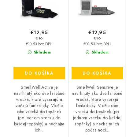
€12,95
€12,95
€16
€16
€10,53 bez DPH
€10,53 bez DPH
Skladom
Skladom
DO KOŠÍKA
DO KOŠÍKA
SmellWell Active je
SmellWell Sensitive je
navrhnutý ako dve farebné
navrhnutý ako dve farebné
vrecká, ktoré vyzerajú a
vrecká, ktoré vyzerajú
voňajú fantasticky. Vložte
fantasticky. Vložte obe
obe vrecká do topánok
vrecká do topánok (po
(po jednom vrecku do
jednom vrecku do každej
každej topánky) a nechajte
topánky) a nechajte ich
ich...
počas noci...