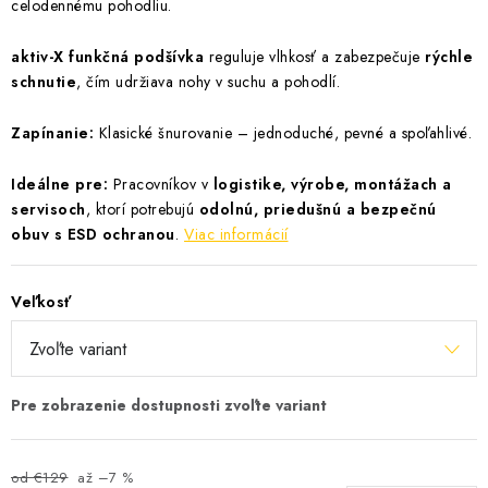
celodennému pohodliu.
aktiv-X funkčná podšívka
reguluje vlhkosť a zabezpečuje
rýchle
schnutie
, čím udržiava nohy v suchu a pohodlí.
Zapínanie:
Klasické šnurovanie – jednoduché, pevné a spoľahlivé.
Ideálne pre:
Pracovníkov v
logistike, výrobe, montážach a
servisoch
, ktorí potrebujú
odolnú, priedušnú a bezpečnú
obuv s ESD ochranou
.
Viac informácií
Veľkosť
od €129
až –7 %