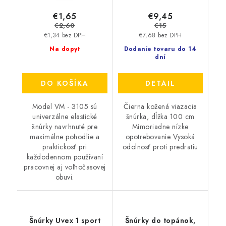
€1,65
€9,45
€2,60
€15
€1,34 bez DPH
€7,68 bez DPH
Na dopyt
Dodanie tovaru do 14
dní
DO KOŠÍKA
DETAIL
Model VM - 3105 sú
Čierna kožená viazacia
univerzálne elastické
šnúrka, dĺžka 100 cm
šnúrky navrhnuté pre
Mimoriadne nízke
maximálne pohodlie a
opotrebovanie Vysoká
praktickosť pri
odolnosť proti predratiu
každodennom používaní
pracovnej aj voľnočasovej
obuvi.
Šnúrky Uvex 1 sport
Šnúrky do topánok,