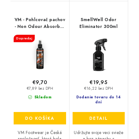
VM - Pohlcovač pachov
SmellWell Odor
- Non Odour Absorber
Eliminator 300ml
3501
Dopredaj
€9,70
€19,95
€7,89 bez DPH
€16,22 bez DPH
Skladom
Dodanie tovaru do 14
dní
DO KOŠÍKA
DETAIL
VM Footwear je Česká
Udržujte svoje veci svieže
spoločnosť, ktorá bola
a bez zápachu s