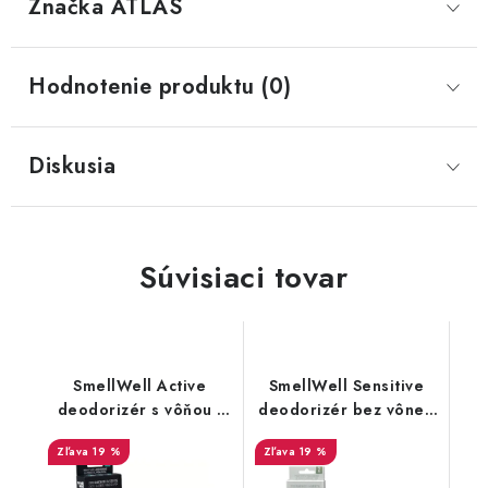
Značka
 ATLAS
Hodnotenie produktu (0)
Diskusia
Súvisiaci tovar
SmellWell Active
SmellWell Sensitive
deodorizér s vôňou -
deodorizér bez vône -
Black Zebra
Grey
19 %
19 %