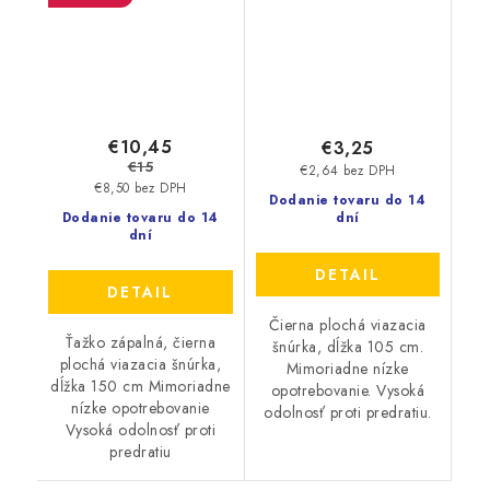
€10,45
€3,25
€15
€2,64 bez DPH
€8,50 bez DPH
Dodanie tovaru do 14
Dodanie tovaru do 14
dní
dní
DETAIL
DETAIL
Čierna plochá viazacia
Ťažko zápalná, čierna
šnúrka, dĺžka 105 cm.
plochá viazacia šnúrka,
Mimoriadne nízke
dĺžka 150 cm Mimoriadne
opotrebovanie. Vysoká
nízke opotrebovanie
odolnosť proti predratiu.
Vysoká odolnosť proti
predratiu