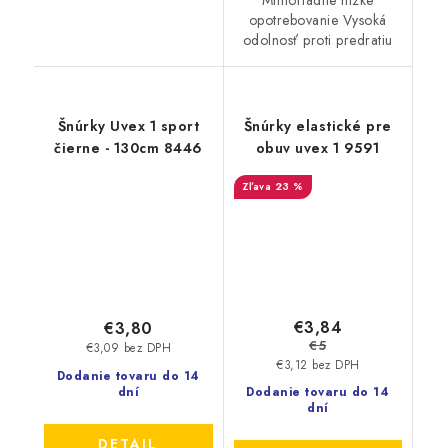
Mimoriadne nízke
opotrebovanie Vysoká
odolnosť proti predratiu
Šnúrky Uvex 1 sport
Šnúrky elastické pre
čierne - 130cm 8446
obuv uvex 1 9591
23 %
€3,84
€3,80
€5
€3,09 bez DPH
€3,12 bez DPH
Dodanie tovaru do 14
dní
Dodanie tovaru do 14
dní
DETAIL