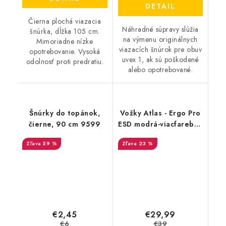
DETAIL
Čierna plochá viazacia
Náhradné súpravy slúžia
šnúrka, dĺžka 105 cm.
na výmenu originálnych
Mimoriadne nízke
viazacích šnúrok pre obuv
opotrebovanie. Vysoká
uvex 1, ak sú poškodené
odolnosť proti predratiu.
alebo opotrebované.
Šnúrky do topánok,
Vožky Atlas - Ergo Pro
čierne, 90 cm 9599
ESD modrá-viacfarebná
38-40 71904
59 %
23 %
€2,45
€29,99
€6
€39