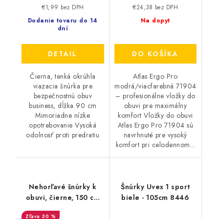
€1,99 bez DPH
€24,38 bez DPH
Dodanie tovaru do 14
Na dopyt
dní
DETAIL
DO KOŠÍKA
Čierna, tenká okrúhla
Atlas Ergo Pro
viazacia šnúrka pre
modrá/viacfarebná 71904
bezpečnostnú obuv
– profesionálne vložky do
business, dĺžka 90 cm
obuvi pre maximálny
Mimoriadne nízke
komfort Vložky do obuvi
opotrebovanie Vysoká
Atlas Ergo Pro 71904 sú
odolnosť proti predratiu
navrhnuté pre vysoký
komfort pri celodennom...
Nehorľavé šnúrky k
Šnúrky Uvex 1 sport
obuvi, čierne, 150 cm
biele - 105cm 8446
9599
30 %