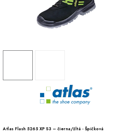
BLOG
KONTAKT
O NÁS
HODNOTENIE OBCHODU
OCHRANNÉ PRACOVNÉ POMÔCKY
ZNAČKY
Často kladené otázky
INFORMÁCIE PRE ZÁKAZNÍKOV
Napíšte nám
Atlas Flash 5265 XP S3 – čierna/žltá -
Špičková