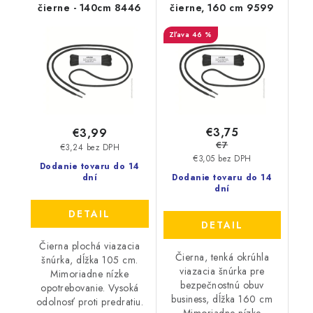
čierne - 140cm 8446
čierne, 160 cm 9599
46 %
€3,75
€3,99
€7
€3,24 bez DPH
€3,05 bez DPH
Dodanie tovaru do 14
dní
Dodanie tovaru do 14
dní
DETAIL
DETAIL
Čierna plochá viazacia
Čierna, tenká okrúhla
šnúrka, dĺžka 105 cm.
viazacia šnúrka pre
Mimoriadne nízke
bezpečnostnú obuv
opotrebovanie. Vysoká
business, dĺžka 160 cm
odolnosť proti predratiu.