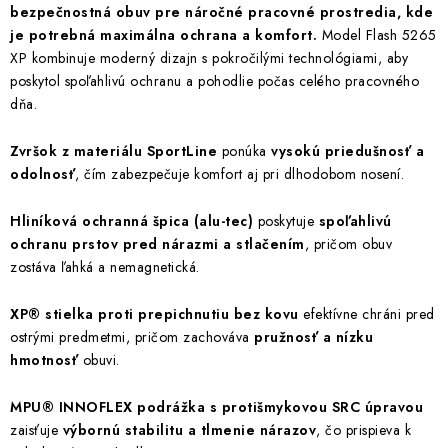
bezpečnostná obuv pre náročné pracovné prostredia, kde
je potrebná maximálna ochrana a komfort.
Model Flash 5265
XP kombinuje moderný dizajn s pokročilými technológiami, aby
poskytol spoľahlivú ochranu a pohodlie počas celého pracovného
dňa.
Zvršok z materiálu SportLine
ponúka
vysokú priedušnosť a
odolnosť
, čím zabezpečuje komfort aj pri dlhodobom nosení.
Hliníková ochranná špica (alu-tec)
poskytuje
spoľahlivú
ochranu prstov pred nárazmi a stlačením
, pričom obuv
zostáva ľahká a nemagnetická.
XP® stielka proti prepichnutiu bez kovu
efektívne chráni pred
ostrými predmetmi, pričom zachováva
pružnosť a nízku
hmotnosť
obuvi.
MPU® INNOFLEX podrážka s protišmykovou SRC úpravou
zaisťuje
výbornú stabilitu a tlmenie nárazov
, čo prispieva k