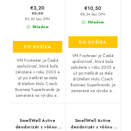
€3,20
€10,50
€3,50
€8,54 bez DPH
€2,60 bez DPH
Skladom
Skladom
DO KOŠÍKA
DO KOŠÍKA
VM Footwear je Česká
VM Footwear je Česká
spoločnosť, ktorá bola
spoločnosť, ktorá bola
založená v roku 2003 a
založená v roku 2003 a
už po tretíkrát sa stala
už po tretíkrát sa stala
držiteľom titulu Czech
držiteľom titulu Czech
Business Superbrands. Je
Business Superbrands. Je
zameraná na výrobu a...
zameraná na výrobu a...
SmellWell Active
SmellWell Active
deodorizér s vôňou -
deodorizér s vôňou -