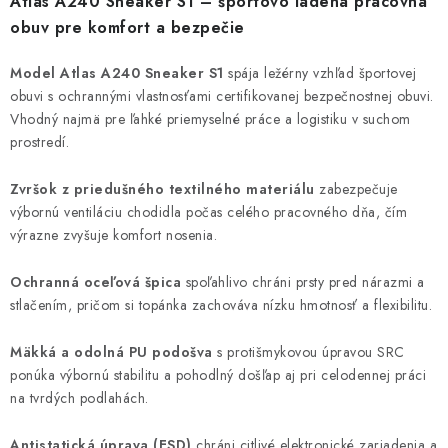
Atlas A240 Sneaker S1
– športovo ladená pracovná
obuv pre komfort a bezpečie
Model Atlas A240 Sneaker S1
spája ležérny vzhľad športovej
obuvi s ochrannými vlastnosťami certifikovanej bezpečnostnej obuvi.
Vhodný najmä pre ľahké priemyselné práce a logistiku v suchom
prostredí.
Zvršok z priedušného textilného materiálu
zabezpečuje
výbornú ventiláciu chodidla počas celého pracovného dňa, čím
výrazne zvyšuje komfort nosenia.
Ochranná oceľová špica
spoľahlivo chráni prsty pred nárazmi a
stlačením, pričom si topánka zachováva nízku hmotnosť a flexibilitu.
Mäkká a odolná PU podošva
s protišmykovou úpravou SRC
ponúka výbornú stabilitu a pohodlný došľap aj pri celodennej práci
na tvrdých podlahách.
Antistatická úprava (ESD)
chráni citlivé elektronické zariadenia a