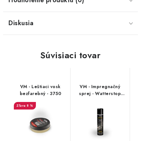
Hodnotenie produktu (0)
Diskusia
Súvisiaci tovar
VM - Leštiaci vosk
VM - Impregnačný
bezfarebný - 3750
sprej - Watterstop
3600
8 %