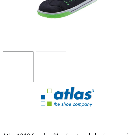
BLOG
KONTAKT
O NÁS
HODNOTENIE OBCHODU
OCHRANNÉ PRACOVNÉ POMÔCKY
ZNAČKY
Často kladené otázky
INFORMÁCIE PRE ZÁKAZNÍKOV
Napíšte nám