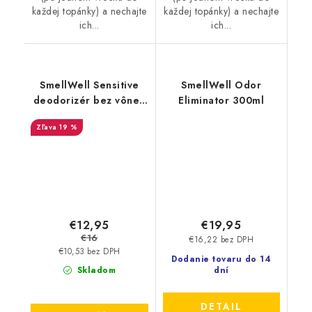
každej topánky) a nechajte
každej topánky) a nechajte
ich...
ich...
SmellWell Sensitive
SmellWell Odor
deodorizér bez vône -
Eliminator 300ml
Grey
19 %
€12,95
€19,95
€16
€16,22 bez DPH
€10,53 bez DPH
Dodanie tovaru do 14
Skladom
dní
DETAIL