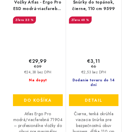
Vožky Atlas - Ergo Pro
Šnúrky do topánok,
ESD modrá-viacfarebná
čierne, 110 cm 9599
47-48 71904
23 %
48 %
€29,99
€3,11
€39
€6
€24,38 bez DPH
€2,53 bez DPH
Na dopyt
Dodanie tovaru do 14
dní
DO KOŠÍKA
DETAIL
Atlas Ergo Pro
Čierna, tenká okrúhla
modrá/viacfarebná 71904
viazacia šnúrka pre
– profesionálne vložky do
bezpečnostnú obuv
obuvi pre maximálny
business, dĺžka 110 cm