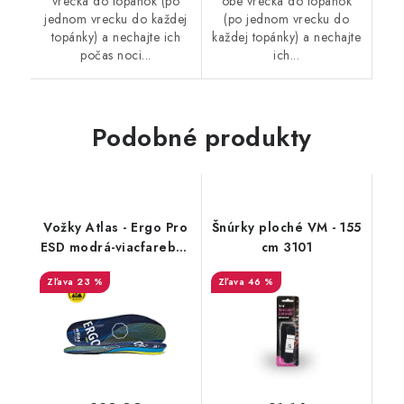
vrecká do topánok (po
obe vrecká do topánok
jednom vrecku do každej
(po jednom vrecku do
topánky) a nechajte ich
každej topánky) a nechajte
počas noci...
ich...
Podobné produkty
Vožky Atlas - Ergo Pro
Šnúrky ploché VM - 155
ESD modrá-viacfarebná
cm 3101
41-43 71904
23 %
46 %