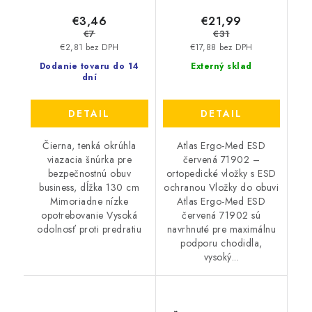
€3,46
€21,99
€7
€31
€2,81 bez DPH
€17,88 bez DPH
Dodanie tovaru do 14
Externý sklad
dní
DETAIL
DETAIL
Čierna, tenká okrúhla
Atlas Ergo-Med ESD
viazacia šnúrka pre
červená 71902 –
bezpečnostnú obuv
ortopedické vložky s ESD
business, dĺžka 130 cm
ochranou Vložky do obuvi
Mimoriadne nízke
Atlas Ergo-Med ESD
opotrebovanie Vysoká
červená 71902 sú
odolnosť proti predratiu
navrhnuté pre maximálnu
podporu chodidla,
vysoký...