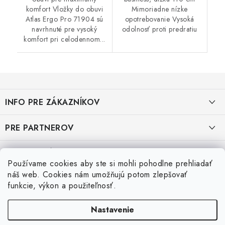
komfort Vložky do obuvi
Mimoriadne nízke
Atlas Ergo Pro 71904 sú
opotrebovanie Vysoká
navrhnuté pre vysoký
odolnosť proti predratiu
komfort pri celodennom...
Z
á
INFO PRE ZÁKAZNÍKOV
p
ä
AKO NAKUPOVAŤ
PRE PARTNEROV
t
i
OBCHODNÉ PODMIENKY
KATALÓG OBUVI A OPP ČERVA
VEĽKOSTNÉ TABUĽKY PRACOVNEJ OBUVI
e
Používame cookies aby ste si mohli pohodlne prehliadať
OCHRANA OSOBNÝCH ÚDAJOV
KATALÓG OBUVI A OPP CXS
Veľkostná tabuľka obuvi SKECHER
náš web. Cookies nám umožňujú potom zlepšovať
Posledné hodnotenie produktov
funkcie, výkon a použiteľnosť.
REKLAMAČNÝ FORMULÁR
KATALÓG OBUVI BIRKENSTOCK
Veľkostná tabuľka obuvi ARTRA
Nastavenie
Super 👍 sú veľmi teplé otporučam si ich kúpiť
VRÁTENIE TOVARU
KATALÓG OBUVI ARTRA
Veľkostná tabuľka obuvi Shoes for Crews