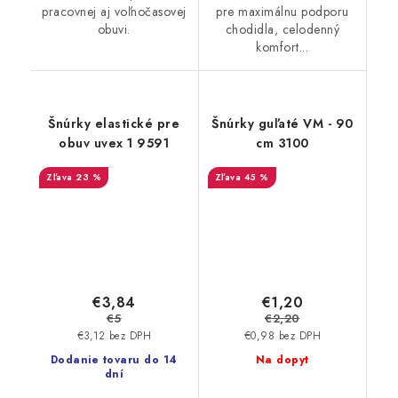
pracovnej aj voľnočasovej
pre maximálnu podporu
obuvi.
chodidla, celodenný
komfort...
Šnúrky elastické pre
Šnúrky guľaté VM - 90
obuv uvex 1 9591
cm 3100
23 %
45 %
€3,84
€1,20
€5
€2,20
€3,12 bez DPH
€0,98 bez DPH
Dodanie tovaru do 14
Na dopyt
dní