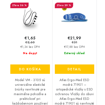
36 %
29 %
€1,65
€21,99
€2,60
€31
€1,34 bez DPH
€17,88 bez DPH
Na dopyt
Externý sklad
DO KOŠÍKA
DETAIL
Model VM - 3105 sú
Atlas Ergo-Med ESD
univerzálne elastické
modrá 71901 –
šnúrky navrhnuté pre
ortopedické vložky s ESD
maximálne pohodlie a
ochranou Vložky do obuvi
praktickosť pri
Atlas Ergo-Med ESD
každodennom používaní
modrá 71901 sú navrhnuté