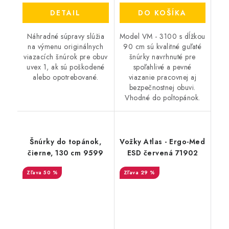
DETAIL
DO KOŠÍKA
Náhradné súpravy slúžia
Model VM - 3100 s dĺžkou
na výmenu originálnych
90 cm sú kvalitné guľaté
viazacích šnúrok pre obuv
šnúrky navrhnuté pre
uvex 1, ak sú poškodené
spoľahlivé a pevné
alebo opotrebované.
viazanie pracovnej aj
bezpečnostnej obuvi.
Vhodné do poltopánok.
Šnúrky do topánok,
Vožky Atlas - Ergo-Med
čierne, 130 cm 9599
ESD červená 71902
50 %
29 %