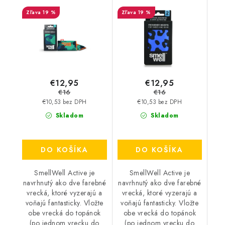
Camo Green
Leopard Blue
19 %
19 %
€12,95
€12,95
€16
€16
€10,53 bez DPH
€10,53 bez DPH
Skladom
Skladom
DO KOŠÍKA
DO KOŠÍKA
SmellWell Active je
SmellWell Active je
navrhnutý ako dve farebné
navrhnutý ako dve farebné
vrecká, ktoré vyzerajú a
vrecká, ktoré vyzerajú a
voňajú fantasticky. Vložte
voňajú fantasticky. Vložte
obe vrecká do topánok
obe vrecká do topánok
(po jednom vrecku do
(po jednom vrecku do