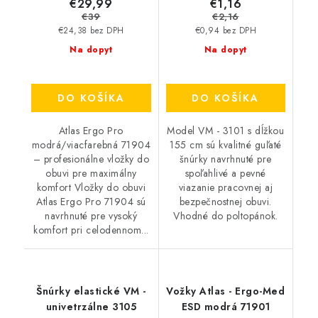
€29,99
€1,16
€39
€2,16
€24,38 bez DPH
€0,94 bez DPH
Na dopyt
Na dopyt
DO KOŠÍKA
DO KOŠÍKA
Atlas Ergo Pro
Model VM - 3101 s dĺžkou
modrá/viacfarebná 71904
155 cm sú kvalitné guľaté
– profesionálne vložky do
šnúrky navrhnuté pre
obuvi pre maximálny
spoľahlivé a pevné
komfort Vložky do obuvi
viazanie pracovnej aj
Atlas Ergo Pro 71904 sú
bezpečnostnej obuvi.
navrhnuté pre vysoký
Vhodné do poltopánok.
komfort pri celodennom...
Šnúrky elastické VM -
Vožky Atlas - Ergo-Med
univetrzálne 3105
ESD modrá 71901