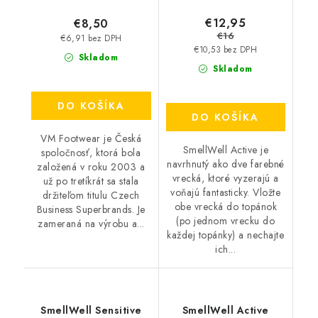
€12,95
€8,50
€16
€6,91 bez DPH
€10,53 bez DPH
Skladom
Skladom
DO KOŠÍKA
DO KOŠÍKA
VM Footwear je Česká
SmellWell Active je
spoločnosť, ktorá bola
navrhnutý ako dve farebné
založená v roku 2003 a
vrecká, ktoré vyzerajú a
už po tretíkrát sa stala
voňajú fantasticky. Vložte
držiteľom titulu Czech
obe vrecká do topánok
Business Superbrands. Je
(po jednom vrecku do
zameraná na výrobu a...
každej topánky) a nechajte
ich...
SmellWell Sensitive
SmellWell Active