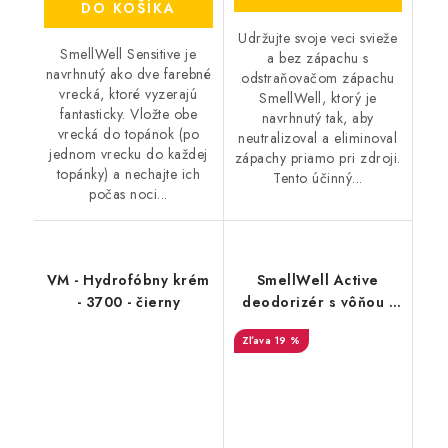
DO KOŠÍKA
Udržujte svoje veci svieže
SmellWell Sensitive je
a bez zápachu s
navrhnutý ako dve farebné
odstraňovačom zápachu
vrecká, ktoré vyzerajú
SmellWell, ktorý je
fantasticky. Vložte obe
navrhnutý tak, aby
vrecká do topánok (po
neutralizoval a eliminoval
jednom vrecku do každej
zápachy priamo pri zdroji.
topánky) a nechajte ich
Tento účinný...
počas noci...
VM - Hydrofóbny krém
SmellWell Active
- 3700 - čierny
deodorizér s vôňou -
Black Zebra
19 %