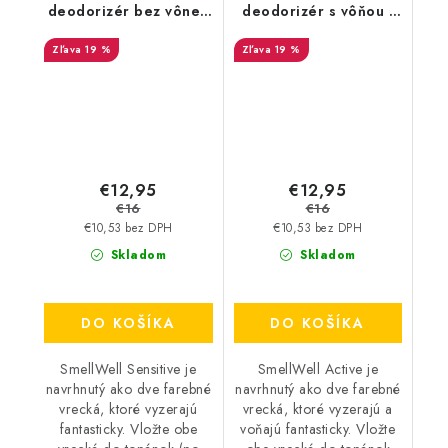
deodorizér bez vône -
deodorizér s vôňou -
Blue
Pink Zebra
19 %
19 %
€12,95
€12,95
€16
€16
€10,53 bez DPH
€10,53 bez DPH
Skladom
Skladom
DO KOŠÍKA
DO KOŠÍKA
SmellWell Sensitive je
SmellWell Active je
navrhnutý ako dve farebné
navrhnutý ako dve farebné
vrecká, ktoré vyzerajú
vrecká, ktoré vyzerajú a
fantasticky. Vložte obe
voňajú fantasticky. Vložte