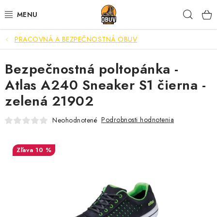
Prejsť
Hľad
na
obsah
PRACOVNÁ A BEZPEČNOSTNÁ OBUV
PRACOVNÁ A BEZPEČNOSTNÁ OBUV
Bezpečnostná poltopánka -
VOĽNOČASOVÁ OBUV
Atlas A240 Sneaker S1 čierna -
VÝPREDAJ
zelená 21902
VLOŽKY
Podrobnosti hodnotenia
Neohodnotené
IMPREGNÁCIA A OCHRANA
10 %
PRE KÁVIČKÁROV
BEZPEČNOSTNÉ NORMY A SYMBOLY