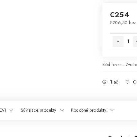
€254
€206,50 bez
Jednotková 
Kód tovaru:
Zvoľte
Tlač
O
EVI
Súvisiace produkty
Podobné produkty