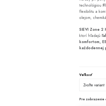
technológiou
F
flexibilitu a k
olejom, chemik
SIEVI Zone 2 
ktorí hľadajú
ľa
komfortom, ES
každodennej 
Veľkosť