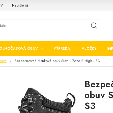
OV
Napíšte nám
OĽNOČASOVÁ OBUV
VÝPREDAJ
VLOŽKY
IM
ková
Bezpečnostná členková obuv Sievi - Zone 2 High+ S3
Bezpeč
obuv S
S3