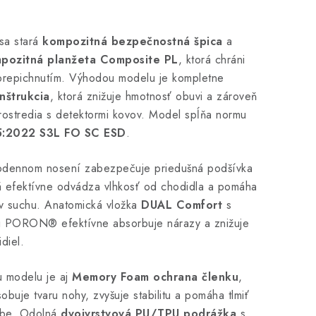
sa stará
kompozitná bezpečnostná špica
a
pozitná planžeta Composite PL
, ktorá chráni
prepichnutím. Výhodou modelu je kompletne
nštrukcia
, ktorá znižuje hmotnosť obuvi a zároveň
rostredia s detektormi kovov. Model spĺňa normu
:2022 S3L FO SC ESD
.
lodennom nosení zabezpečuje priedušná podšívka
rá efektívne odvádza vlhkosť od chodidla a pomáha
 v suchu. Anatomická vložka
DUAL Comfort
s
mi PORON® efektívne absorbuje nárazy a znižuje
diel.
 modelu je aj
Memory Foam ochrana členku
,
obuje tvaru nohy, zvyšuje stabilitu a pomáha tlmiť
ybe. Odolná
dvojvrstvová PU/TPU podrážka
s