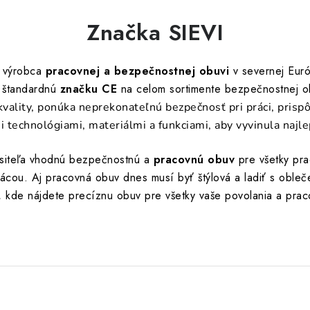
Značka SIEVI
í výrobca
pracovnej a bezpečnostnej obuvi
v severnej Euró
 štandardnú
značku CE
na celom sortimente bezpečnostnej o
kvality, ponúka neprekonateľnú bezpečnosť pri práci, prispô
i technológiami, materiálmi a funkciami, aby vyvinula najl
ositeľa vhodnú bezpečnostnú a
pracovnú obuv
pre všetky pr
ácou. Aj pracovná obuv dnes musí byť štýlová a ladiť s obleče
, kde nájdete precíznu obuv pre všetky vaše povolania a pr