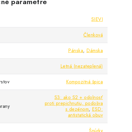
né parametre
SIEVI
Členková
Pánska
,
Dámska
Letná (nezateplená)
rstov
Kompozitná špica
S3: ako S2 + odolnosť
proti prepichnutiu, podošva
hrany
s dezénom
,
ESD:
antistatická obuv
Šnúrky