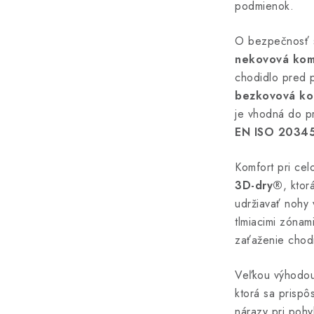
podmienok.
O bezpečnosť 
nekovová kom
chodidlo pred 
bezkovová ko
je vhodná do p
EN ISO 20345
Komfort pri ce
3D-dry®
, kto
udržiavať nohy
tlmiacimi zóna
zaťaženie chodi
Veľkou výhodou
ktorá sa prispôs
nárazy pri poh