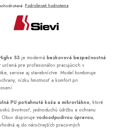
Podrobnosti hodnotenia
eohodnotené
High+ S3
je moderná
bezkovová bezpečnostná
v
určená pre profesionálov pracujúcich v
stike, servise aj stavebníctve. Model kombinuje
chrany, nízku hmotnosť a komfort pri
osení.
olná PU potiahnutá koža a mikrovlákno
, ktoré
sokú životnosť, jednoduchú údržbu a ochranu
. Obuv disponuje
vodoodpudivou úpravou
,
 vhodná aj do náročnejších pracovných