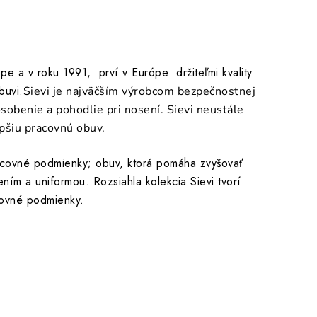
pe a v roku 1991, prví v Európe držiteľmi kvality
buvi.
Sievi je najväčším výrobcom bezpečnostnej
sobenie a pohodlie pri nosení. Sievi neustále
epšiu pracovnú obuv.
acovné podmienky; obuv, ktorá pomáha zvyšovať
ním a uniformou. Rozsiahla kolekcia Sievi tvorí
acovné podmienky.