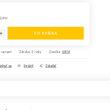
 DPH
cena:
DO KOŠÍKA
 variant
Záruka
:
2 roky
Značka:
SIEVI
pýtať sa
Strážiť
Zdieľať