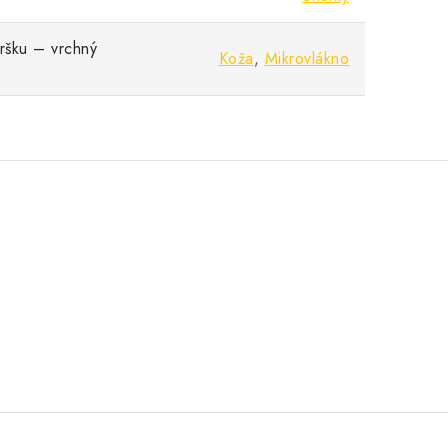
vršku – vrchný
Koža
,
Mikrovlákno