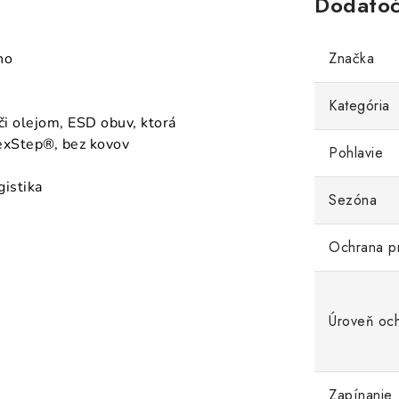
Dodatoč
Značka
no
Kategória
či olejom, ESD obuv, ktorá
FlexStep®, bez kovov
Pohlavie
gistika
Sezóna
Ochrana p
Úroveň oc
Zapínanie