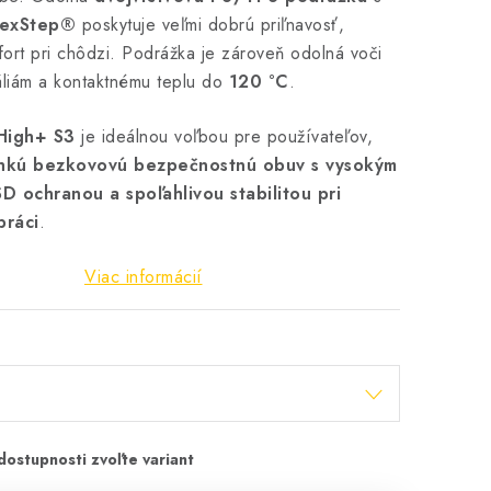
lexStep®
poskytuje veľmi dobrú priľnavosť,
omfort pri chôdzi. Podrážka je zároveň odolná voči
áliám a kontaktnému teplu do
120 °C
.
High+ S3
je ideálnou voľbou pre používateľov,
hkú bezkovovú bezpečnostnú obuv s vysokým
D ochranou a spoľahlivou stabilitou pri
práci
.
Viac informácií