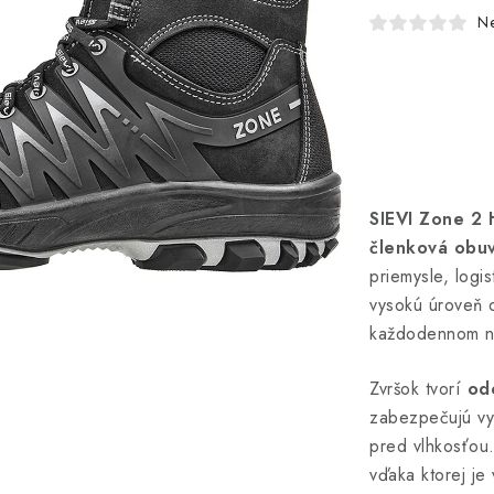
N
SIEVI Zone 2 
členková obu
priemysle, logi
vysokú úroveň o
každodennom n
Zvršok tvorí
od
zabezpečujú vy
pred vlhkosťou
vďaka ktorej je