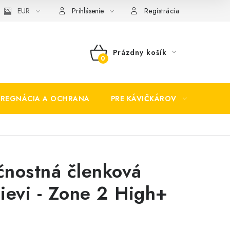
EUR
Prihlásenie
Registrácia
Prázdny košík
NÁKUPNÝ
KOŠÍK
PREGNÁCIA A OCHRANA
PRE KÁVIČKÁROV
BEZP
nostná členková
ievi - Zone 2 High+