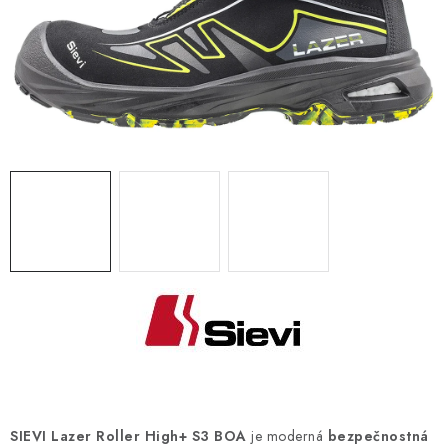
BLOG
KONTAKT
O NÁS
HODNOTENIE OBCHODU
OCHRANNÉ PRACOVNÉ POMÔCKY
ZNAČKY
Často kladené otázky
INFORMÁCIE PRE ZÁKAZNÍKOV
Napíšte nám
SIEVI Lazer Roller High+ S3 BOA
je moderná
bezpečnostná