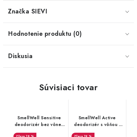
Značka
 SIEVI
Hodnotenie produktu (0)
Diskusia
Súvisiaci tovar
SmellWell Sensitive
SmellWell Active
deodorizér bez vône -
deodorizér s vôňou -
Green
Camo Green
19 %
19 %