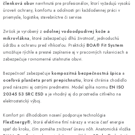
členková obuv
navrhnutá pre profesionálov, ktorí vyžadujú vysokú
úroveň ochrany, komfortu a odolnosti pri každodennej práci v
priemysle, logistike, stavebníctve či servise.
Zvršok je vyrobený z
odolnej vodoodpudivej kože a
mikrovlákna
, ktoré zabezpečujú dlhú životnosť, jednoduchú
údržbu a ochranu pred vlhkosťou. Praktický
BOA® Fit System
umožňuje rýchle a presné zapínanie aj v pracovných rukaviciach a
zabezpečuje rovnomerné utiahnutie obuvi.
Bezpečnosť zabezpečuje
kompozitná bezpečnostná špica
a
oceľová planžeta proti prepichnutiu
, ktoré chránia chodidlo
pred nárazmi aj ostrými predmetmi. Model spĺňa normu
EN ISO
20345 S3 SRC ESD
a je vhodný aj do prostredia citlivého na
elektrostatický výboj.
Komfort pri dlhodobom nosení podporuje technológia
FlexEnergy®
, ktorá efektívne tlmí nárazy a vracia časť energie
späť do kroku, čím pomáha znižovať únavu nôh. Anatomická vložka