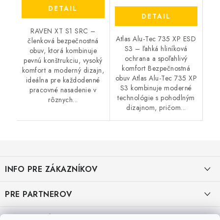
DETAIL
DETAIL
RAVEN XT S1 SRC –
Atlas Alu-Tec 735 XP ESD
členková bezpečnostná
S3 – ľahká hliníková
obuv, ktorá kombinuje
ochrana a spoľahlivý
pevnú konštrukciu, vysoký
komfort Bezpečnostná
komfort a moderný dizajn,
obuv Atlas Alu-Tec 735 XP
ideálna pre každodenné
S3 kombinuje moderné
pracovné nasadenie v
technológie s pohodlným
rôznych...
dizajnom, pričom...
Z
á
INFO PRE ZÁKAZNÍKOV
p
ä
AKO NAKUPOVAŤ
PRE PARTNEROV
t
i
OBCHODNÉ PODMIENKY
KATALÓG OBUVI A OPP ČERVA
VEĽKOSTNÉ TABUĽKY PRACOVNEJ OBUVI