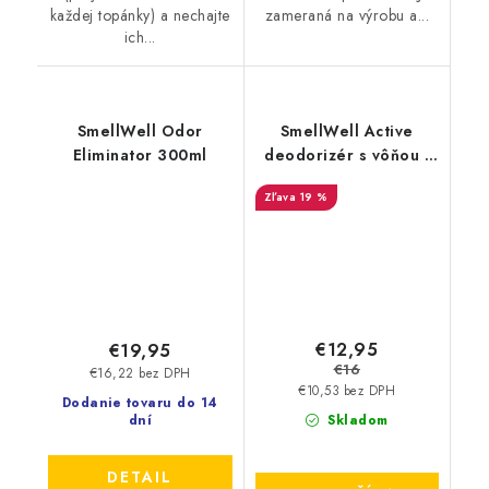
každej topánky) a nechajte
zameraná na výrobu a...
ich...
SmellWell Odor
SmellWell Active
Eliminator 300ml
deodorizér s vôňou -
Leopard Blue
19 %
€12,95
€19,95
€16
€16,22 bez DPH
€10,53 bez DPH
Dodanie tovaru do 14
dní
Skladom
DETAIL