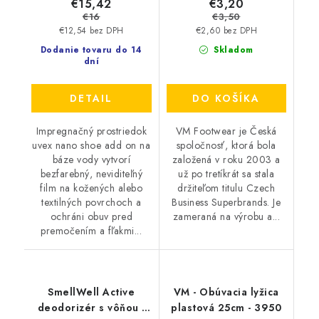
€15,42
€3,20
€16
€3,50
€12,54 bez DPH
€2,60 bez DPH
Dodanie tovaru do 14
Skladom
dní
DETAIL
DO KOŠÍKA
Impregnačný prostriedok
VM Footwear je Česká
uvex nano shoe add on na
spoločnosť, ktorá bola
báze vody vytvorí
založená v roku 2003 a
bezfarebný, neviditeľný
už po tretíkrát sa stala
film na kožených alebo
držiteľom titulu Czech
textilných povrchoch a
Business Superbrands. Je
ochráni obuv pred
zameraná na výrobu a...
premočením a fľakmi...
SmellWell Active
VM - Obúvacia lyžica
deodorizér s vôňou -
plastová 25cm - 3950