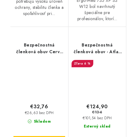
Ergo-Med 735 XP S3
potrebujú vysokú úroveň
W12 bol navrhnutý
ochrany, stabilitu členka a
špeciálne pre
spoľahlivosť pri...
profesionálov, ktorí...
Bezpečnostná
Bezpečnostná
členková obuv Cerva
členková obuv - Atlas
Raven XT S1 SRC -
Alu-Tec 735 XP S3 ESD
6 %
čierna-modrá
- čierna 36973
€124,90
€32,76
€134
€26,63 bez DPH
€101,54 bez DPH
Skladom
Externý sklad