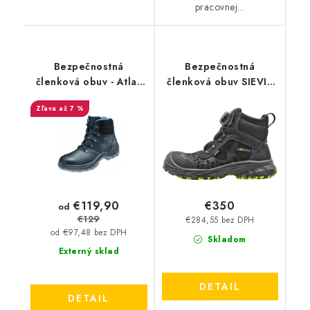
pracovnej...
Bezpečnostná
Bezpečnostná
členková obuv - Atlas
členková obuv SIEVI -
Duo Soft 725 S3 SRC
Cobra GT RollerH+ S7
až 7 %
HI HRO 36909
BOA
€119,90
€350
od
€129
€284,55 bez DPH
od €97,48 bez DPH
Skladom
Externý sklad
DETAIL
DETAIL