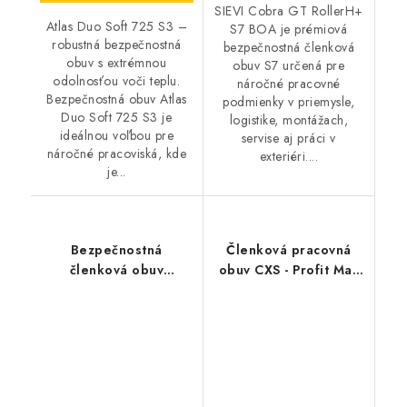
SIEVI Cobra GT RollerH+
Atlas Duo Soft 725 S3 –
S7 BOA je prémiová
robustná bezpečnostná
bezpečnostná členková
obuv s extrémnou
obuv S7 určená pre
odolnosťou voči teplu.
náročné pracovné
Bezpečnostná obuv Atlas
podmienky v priemysle,
Duo Soft 725 S3 je
logistike, montážach,
ideálnou voľbou pre
servise aj práci v
náročné pracoviská, kde
exteriéri....
je...
Bezpečnostná
Členková pracovná
členková obuv
obuv CXS - Profit Max
BENNON - Farmis S3
O1