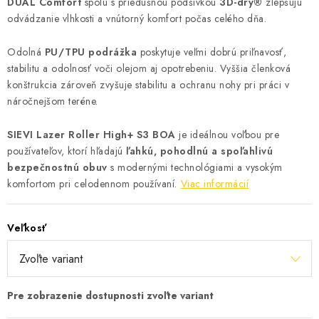
DUAL Comfort
spolu s priedušnou podšívkou
3D-dry®
zlepšujú
odvádzanie vlhkosti a vnútorný komfort počas celého dňa.
Odolná
PU/TPU podrážka
poskytuje veľmi dobrú priľnavosť,
stabilitu a odolnosť voči olejom aj opotrebeniu. Vyššia členková
konštrukcia zároveň zvyšuje stabilitu a ochranu nohy pri práci v
náročnejšom teréne.
SIEVI Lazer Roller High+ S3 BOA
je ideálnou voľbou pre
používateľov, ktorí hľadajú
ľahkú, pohodlnú a spoľahlivú
bezpečnostnú obuv
s modernými technológiami a vysokým
komfortom pri celodennom používaní.
Viac informácií
Veľkosť