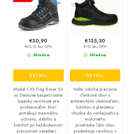
ESD - doskladnenie
20.06.2026
€30,90
€135,30
€25,12 bez DPH
€110 bez DPH
Skladom
Skladom
DETAIL
DETAIL
Model CXS Dog Boxer S3
Veľmi odolná pracovná
sú členkové bezpečnostné
členková obuv s
topánky navrhnuté pre
antistatickými vlastnosťami,
profesionálov, ktorí
tužinkou a planžetou
potrebujú maximálnu
vhodná do vonkajšieho a
ochranu, stabilitu a
vnútorného
komfort pri každodennom
prostredia.Táto obuv
pracovnom nasadení....
predstavuje revolúciu v