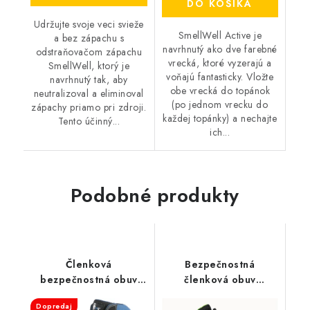
DO KOŠÍKA
Udržujte svoje veci svieže
SmellWell Active je
a bez zápachu s
navrhnutý ako dve farebné
odstraňovačom zápachu
vrecká, ktoré vyzerajú a
SmellWell, ktorý je
voňajú fantasticky. Vložte
navrhnutý tak, aby
obe vrecká do topánok
neutralizoval a eliminoval
(po jednom vrecku do
zápachy priamo pri zdroji.
každej topánky) a nechajte
Tento účinný...
ich...
Podobné produkty
Členková
Bezpečnostná
bezpečnostná obuv
členková obuv
CXS - Dog Boxer S3
BENNON - Predator S3
Dopredaj