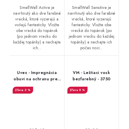
SmellWell Active je
SmellWell Sensitive je
navrhnutý ako dve farebné
navrhnutý ako dve farebné
vrecká, ktoré vyzerajú a
vrecká, ktoré vyzerajú
voňajú fantasticky. Vložte
fantasticky. Vložte obe
obe vrecká do topánok
vrecká do topánok (po
(po jednom vrecku do
jednom vrecku do každej
každej topánky) a nechajte
topánky) a nechajte ich
ich...
počas noci...
Uvex - Impregnácia
VM - Leštiaci vosk
obuvi na ochranu pred
bezfarebný - 3750
premočením a
3 %
8 %
škvrnami 100 ml
9698/1