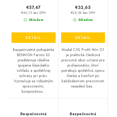
€57,47
€32,65
€46,72 bez DPH
€26,54 bez DPH
Skladom
Skladom
DETAIL
DETAIL
Bezpečnostná poltopánka
Model CXS Profit Win O1
BENNON Farmis S3
je praktická členková
predstavuje ideálne
pracovná obuv určená pre
spojenie klasického
profesionálov, ktorí
vzhľadu a spoľahlivej
potrebujú spoľahlivú oporu
ochrany pri práci.
členka a komfort pri
Vyznačuje sa robustným
každodennom pracovnom
spracovaním,
nasadení bez...
kompozitnou...
Bezpečnostná
Bezpečnostná