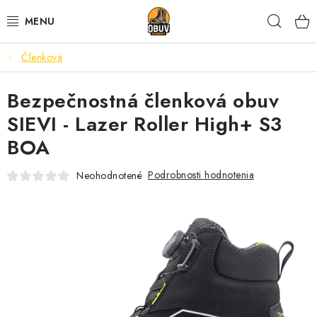
Prejsť
Hľad
na
obsah
Členková
PRACOVNÁ A BEZPEČNOSTNÁ OBUV
Bezpečnostná členková obuv
VOĽNOČASOVÁ OBUV
SIEVI - Lazer Roller High+ S3
VÝPREDAJ
BOA
VLOŽKY
Podrobnosti hodnotenia
Neohodnotené
IMPREGNÁCIA A OCHRANA
PRE KÁVIČKÁROV
BEZPEČNOSTNÉ NORMY A SYMBOLY