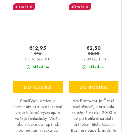
Geometric Orange
19 %
10 %
€12,95
€2,50
€16
€2,80
€10,53 bez DPH
€2,03 bez DPH
Skladom
Skladom
DO KOŠÍKA
DO KOŠÍKA
SmellWell Active je
VM Footwear je Česká
navrhnutý ako dve farebné
spoločnosť, ktorá bola
vrecká, ktoré vyzerajú a
založená v roku 2003 a
voňajú fantasticky. Vložte
už po tretíkrát sa stala
obe vrecká do topánok
držiteľom titulu Czech
(po jednom vrecku do
Business Superbrands. Je