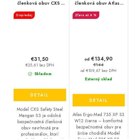
členková obuv CXS -
členková obuv Atlas -
Safety Steel Mangan
Ergo Med 735 XP W12
Dopredaj
až 6 %
S3
S3 čierna 369412
€134,90
€31,50
od
€144
€25,61 bez DPH
od €109,67 bez DPH
Skladom
Externý sklad
DETAIL
DETAIL
Model CXS Safety Steel
Atlas Ergo-Med 735 XP S3
Mangan S3 je odolná
W12 čierna – komfortná
bezpečnostná členková
bezpečnostná obuv pre
obuv navrhnutá pre
širšie chodidlá Model
profesionálov, ktorí