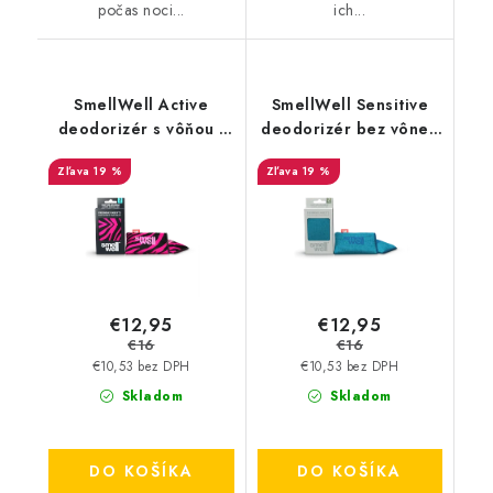
počas noci...
ich...
SmellWell Active
SmellWell Sensitive
deodorizér s vôňou -
deodorizér bez vône -
Pink Zebra
Blue
19 %
19 %
€12,95
€12,95
€16
€16
€10,53 bez DPH
€10,53 bez DPH
Skladom
Skladom
DO KOŠÍKA
DO KOŠÍKA