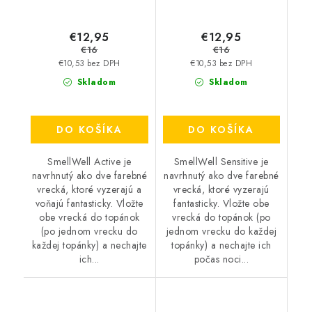
€12,95
€12,95
€16
€16
€10,53 bez DPH
€10,53 bez DPH
Skladom
Skladom
DO KOŠÍKA
DO KOŠÍKA
SmellWell Active je
SmellWell Sensitive je
navrhnutý ako dve farebné
navrhnutý ako dve farebné
vrecká, ktoré vyzerajú a
vrecká, ktoré vyzerajú
voňajú fantasticky. Vložte
fantasticky. Vložte obe
obe vrecká do topánok
vrecká do topánok (po
(po jednom vrecku do
jednom vrecku do každej
každej topánky) a nechajte
topánky) a nechajte ich
ich...
počas noci...