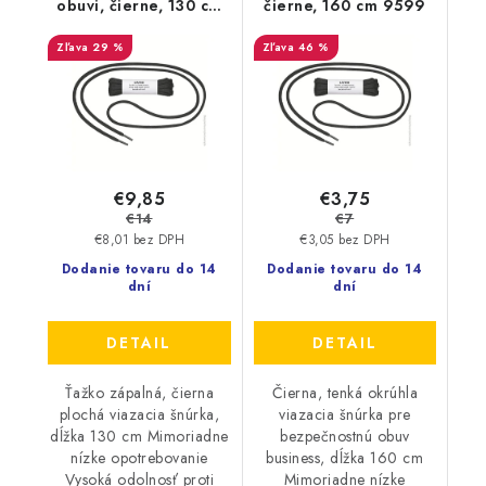
obuvi, čierne, 130 cm
čierne, 160 cm 9599
9599
29 %
46 %
€9,85
€3,75
€14
€7
€8,01 bez DPH
€3,05 bez DPH
Dodanie tovaru do 14
Dodanie tovaru do 14
dní
dní
DETAIL
DETAIL
Ťažko zápalná, čierna
Čierna, tenká okrúhla
plochá viazacia šnúrka,
viazacia šnúrka pre
dĺžka 130 cm Mimoriadne
bezpečnostnú obuv
nízke opotrebovanie
business, dĺžka 160 cm
Vysoká odolnosť proti
Mimoriadne nízke