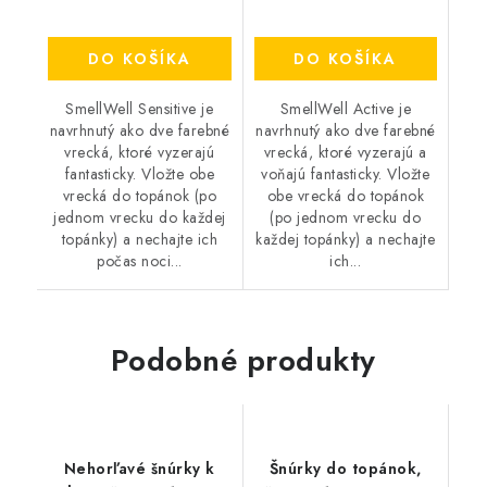
DO KOŠÍKA
DO KOŠÍKA
SmellWell Sensitive je
SmellWell Active je
navrhnutý ako dve farebné
navrhnutý ako dve farebné
vrecká, ktoré vyzerajú
vrecká, ktoré vyzerajú a
fantasticky. Vložte obe
voňajú fantasticky. Vložte
vrecká do topánok (po
obe vrecká do topánok
jednom vrecku do každej
(po jednom vrecku do
topánky) a nechajte ich
každej topánky) a nechajte
počas noci...
ich...
Podobné produkty
Nehorľavé šnúrky k
Šnúrky do topánok,