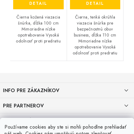
DETAIL
DETAIL
Čierna kožená viazacia
Čierna, tenká okrúhla
šnúrka, dĺžka 100 cm
viazacia šnúrka pre
Mimoriadne nízke
bezpečnostnú obuv
opotrebovanie Vysoká
business, dĺžka 110 cm
odolnosť proti predratiu
Mimoriadne nízke
opotrebovanie Vysoká
odolnosť proti predratiu
Z
á
INFO PRE ZÁKAZNÍKOV
p
ä
AKO NAKUPOVAŤ
PRE PARTNEROV
t
i
OBCHODNÉ PODMIENKY
KATALÓG OBUVI A OPP ČERVA
VEĽKOSTNÉ TABUĽKY PRACOVNEJ OBUVI
e
Používame cookies aby ste si mohli pohodlne prehliadať
OCHRANA OSOBNÝCH ÚDAJOV
KATALÓG OBUVI A OPP CXS
Veľkostná tabuľka obuvi SKECHER
náš web. Cookies nám umožňujú potom zlepšovať