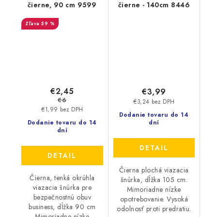
čierne, 90 cm 9599
čierne - 140cm 8446
59 %
€2,45
€3,99
€6
€3,24 bez DPH
€1,99 bez DPH
Dodanie tovaru do 14
Dodanie tovaru do 14
dní
dní
DETAIL
DETAIL
Čierna plochá viazacia
Čierna, tenká okrúhla
šnúrka, dĺžka 105 cm.
viazacia šnúrka pre
Mimoriadne nízke
bezpečnostnú obuv
opotrebovanie. Vysoká
business, dĺžka 90 cm
odolnosť proti predratiu.
Mimoriadne nízke