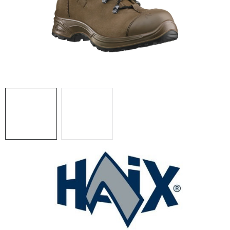
BLOG
KONTAKT
O NÁS
HODNOTENIE OBCHODU
OCHRANNÉ PRACOVNÉ POMÔCKY
ZNAČKY
Často kladené otázky
INFORMÁCIE PRE ZÁKAZNÍKOV
Napíšte nám