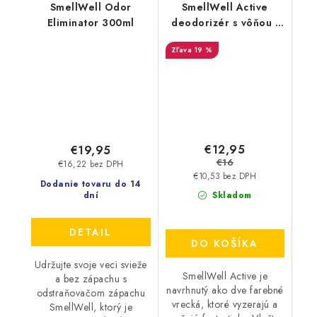
SmellWell Odor
SmellWell Active
Eliminator 300ml
deodorizér s vôňou -
Geometric Orange
19 %
€12,95
€19,95
€16
€16,22 bez DPH
€10,53 bez DPH
Dodanie tovaru do 14
dní
Skladom
DETAIL
DO KOŠÍKA
Udržujte svoje veci svieže
SmellWell Active je
a bez zápachu s
navrhnutý ako dve farebné
odstraňovačom zápachu
vrecká, ktoré vyzerajú a
SmellWell, ktorý je