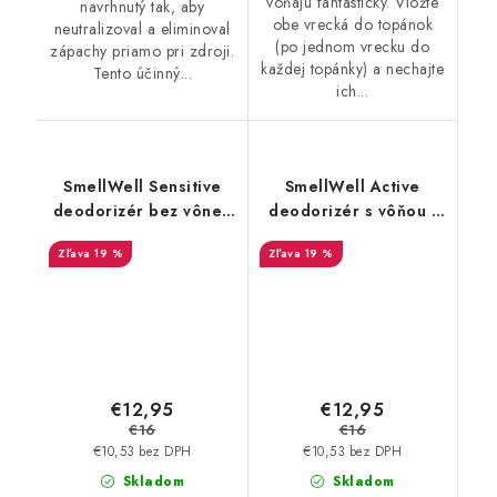
voňajú fantasticky. Vložte
navrhnutý tak, aby
obe vrecká do topánok
neutralizoval a eliminoval
(po jednom vrecku do
zápachy priamo pri zdroji.
každej topánky) a nechajte
Tento účinný...
ich...
SmellWell Sensitive
SmellWell Active
deodorizér bez vône -
deodorizér s vôňou -
Green
Pink Zebra
19 %
19 %
€12,95
€12,95
€16
€16
€10,53 bez DPH
€10,53 bez DPH
Skladom
Skladom