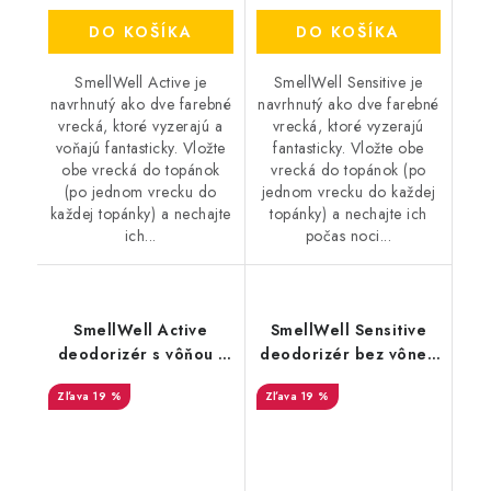
DO KOŠÍKA
DO KOŠÍKA
SmellWell Active je
SmellWell Sensitive je
navrhnutý ako dve farebné
navrhnutý ako dve farebné
vrecká, ktoré vyzerajú a
vrecká, ktoré vyzerajú
voňajú fantasticky. Vložte
fantasticky. Vložte obe
obe vrecká do topánok
vrecká do topánok (po
(po jednom vrecku do
jednom vrecku do každej
každej topánky) a nechajte
topánky) a nechajte ich
ich...
počas noci...
SmellWell Active
SmellWell Sensitive
deodorizér s vôňou -
deodorizér bez vône -
White Stripes
Grey
19 %
19 %