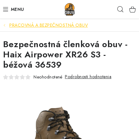
Prejsť
Hľad
na
obsah
PRACOVNÁ A BEZPEČNOSTNÁ OBUV
PRACOVNÁ A BEZPEČNOSTNÁ OBUV
Bezpečnostná členková obuv -
VOĽNOČASOVÁ OBUV
Haix Airpower XR26 S3 -
VÝPREDAJ
béžová 36539
VLOŽKY
Podrobnosti hodnotenia
Neohodnotené
IMPREGNÁCIA A OCHRANA
PRE KÁVIČKÁROV
BEZPEČNOSTNÉ NORMY A SYMBOLY