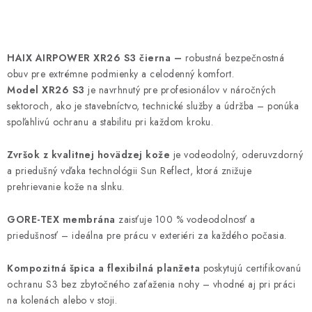
HAIX AIRPOWER XR26 S3 čierna –
robustná bezpečnostná
obuv pre extrémne podmienky a celodenný komfort.
Model XR26 S3
je navrhnutý pre profesionálov v náročných
sektoroch, ako je stavebníctvo, technické služby a údržba – ponúka
spoľahlivú ochranu a stabilitu pri každom kroku.
Zvršok z kvalitnej hovädzej kože
je vodeodolný, oderuvzdorný
a priedušný vďaka technológii Sun Reflect, ktorá znižuje
prehrievanie kože na slnku.
GORE-TEX membrána
zaisťuje 100 % vodeodolnosť a
priedušnosť – ideálna pre prácu v exteriéri za každého počasia.
Kompozitná špica a flexibilná planžeta
poskytujú certifikovanú
ochranu S3 bez zbytočného zaťaženia nohy – vhodné aj pri práci
na kolenách alebo v stoji.