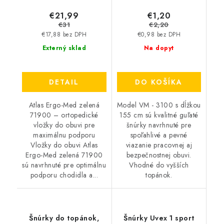
€21,99
€1,20
€31
€2,20
€17,88 bez DPH
€0,98 bez DPH
Externý sklad
Na dopyt
DETAIL
DO KOŠÍKA
Atlas Ergo-Med zelená
Model VM - 3100 s dĺžkou
71900 – ortopedické
155 cm sú kvalitné guľaté
vložky do obuvi pre
šnúrky navrhnuté pre
maximálnu podporu
spoľahlivé a pevné
Vložky do obuvi Atlas
viazanie pracovnej aj
Ergo-Med zelená 71900
bezpečnostnej obuvi.
sú navrhnuté pre optimálnu
Vhodné do vyšších
podporu chodidla a...
topánok.
Šnúrky do topánok,
Šnúrky Uvex 1 sport