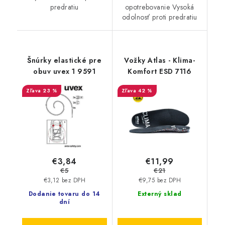
predratiu
opotrebovanie Vysoká
odolnosť proti predratiu
Šnúrky elastické pre
Vožky Atlas - Klima-
obuv uvex 1 9591
Komfort ESD 7116
23 %
42 %
€3,84
€11,99
€5
€21
€3,12 bez DPH
€9,75 bez DPH
Dodanie tovaru do 14
Externý sklad
dní