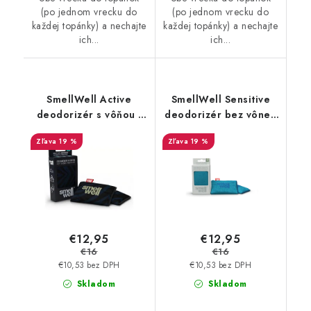
(po jednom vrecku do
(po jednom vrecku do
každej topánky) a nechajte
každej topánky) a nechajte
ich...
ich...
SmellWell Active
SmellWell Sensitive
deodorizér s vôňou -
deodorizér bez vône -
Black Zebra
Blue
19 %
19 %
€12,95
€12,95
€16
€16
€10,53 bez DPH
€10,53 bez DPH
Skladom
Skladom