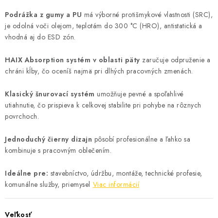
Podrážka z gumy a PU
má výborné protišmykové vlastnosti (SRC),
je odolná voči olejom, teplotám do 300 °C (HRO), antistatická a
vhodná aj do ESD zón.
HAIX Absorption systém v oblasti päty
zaručuje odpruženie a
chráni kĺby, čo oceníš najmä pri dlhých pracovných zmenách.
Klasický šnurovací systém
umožňuje pevné a spoľahlivé
utiahnutie, čo prispieva k celkovej stabilite pri pohybe na rôznych
povrchoch.
Jednoduchý čierny dizajn
pôsobí profesionálne a ľahko sa
kombinuje s pracovným oblečením.
Ideálne pre:
stavebníctvo, údržbu, montáže, technické profesie,
komunálne služby, priemysel
Viac informácií
Veľkosť