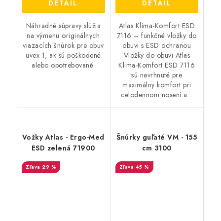
DETAIL
DETAIL
Náhradné súpravy slúžia
Atlas Klima-Komfort ESD
na výmenu originálnych
7116 – funkčné vložky do
viazacích šnúrok pre obuv
obuvi s ESD ochranou
uvex 1, ak sú poškodené
Vložky do obuvi Atlas
alebo opotrebované.
Klima-Komfort ESD 7116
sú navrhnuté pre
maximálny komfort pri
celodennom nosení a...
Vožky Atlas - Ergo-Med
Šnúrky guľaté VM - 155
ESD zelená 71900
cm 3100
29 %
45 %