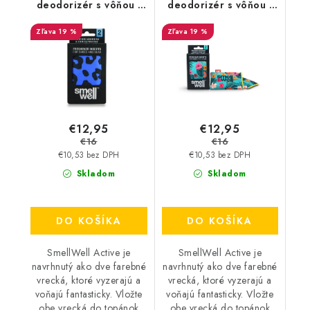
deodorizér s vôňou -
deodorizér s vôňou -
Leopard Blue
Tropical Blue
19 %
19 %
€12,95
€12,95
€16
€16
€10,53 bez DPH
€10,53 bez DPH
Skladom
Skladom
DO KOŠÍKA
DO KOŠÍKA
SmellWell Active je
SmellWell Active je
navrhnutý ako dve farebné
navrhnutý ako dve farebné
vrecká, ktoré vyzerajú a
vrecká, ktoré vyzerajú a
voňajú fantasticky. Vložte
voňajú fantasticky. Vložte
obe vrecká do topánok
obe vrecká do topánok