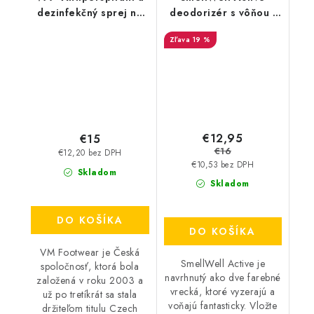
dezinfekčný sprej na
deodorizér s vôňou -
topánky - FreshStep
Pink Zebra
19 %
2v1 3500
€12,95
€15
€16
€12,20 bez DPH
€10,53 bez DPH
Skladom
Skladom
DO KOŠÍKA
DO KOŠÍKA
VM Footwear je Česká
SmellWell Active je
spoločnosť, ktorá bola
navrhnutý ako dve farebné
založená v roku 2003 a
vrecká, ktoré vyzerajú a
už po tretíkrát sa stala
voňajú fantasticky. Vložte
držiteľom titulu Czech