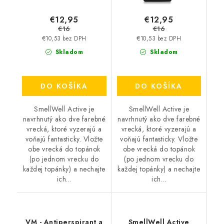
€12,95
€12,95
€16
€16
€10,53 bez DPH
€10,53 bez DPH
Skladom
Skladom
DO KOŠÍKA
DO KOŠÍKA
SmellWell Active je
SmellWell Active je
navrhnutý ako dve farebné
navrhnutý ako dve farebné
vrecká, ktoré vyzerajú a
vrecká, ktoré vyzerajú a
voňajú fantasticky. Vložte
voňajú fantasticky. Vložte
obe vrecká do topánok
obe vrecká do topánok
(po jednom vrecku do
(po jednom vrecku do
každej topánky) a nechajte
každej topánky) a nechajte
ich...
ich...
VM - Antiperspirant a
SmellWell Active