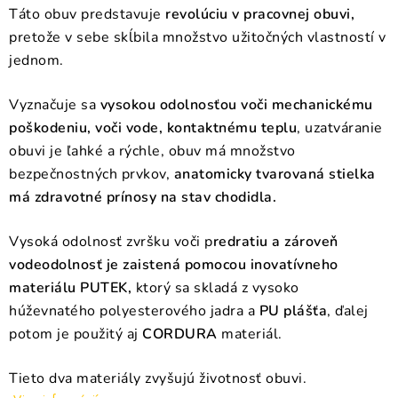
Táto obuv predstavuje
revolúciu v pracovnej obuvi,
pretože v sebe skĺbila množstvo užitočných vlastností v
jednom.
Vyznačuje sa
vysokou odolnosťou voči mechanickému
poškodeniu, voči vode, kontaktnému teplu
, uzatváranie
obuvi je ľahké a rýchle, obuv má množstvo
bezpečnostných prvkov,
anatomicky tvarovaná stielka
má zdravotné prínosy na stav chodidla.
Vysoká odolnosť zvršku voči p
redratiu a zároveň
vodeodolnosť je zaistená pomocou inovatívneho
materiálu PUTEK,
ktorý sa skladá z vysoko
húževnatého polyesterového jadra a
PU plášťa
, ďalej
potom je použitý aj
CORDURA
materiál.
Tieto dva materiály zvyšujú životnosť obuvi.