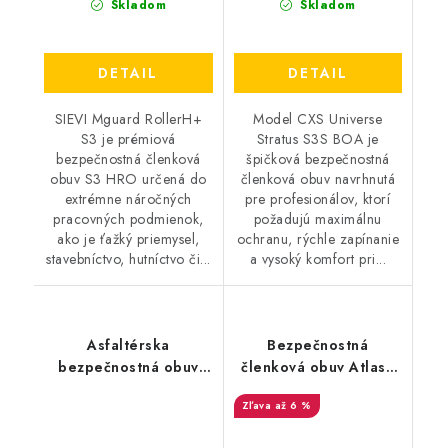
Skladom
Skladom
DETAIL
DETAIL
SIEVI Mguard RollerH+
Model CXS Universe
S3 je prémiová
Stratus S3S BOA je
bezpečnostná členková
špičková bezpečnostná
obuv S3 HRO určená do
členková obuv navrhnutá
extrémne náročných
pre profesionálov, ktorí
pracovných podmienok,
požadujú maximálnu
ako je ťažký priemysel,
ochranu, rýchle zapínanie
stavebníctvo, hutníctvo či...
a vysoký komfort pri...
Asfaltérska
Bezpečnostná
bezpečnostná obuv
členková obuv Atlas -
UVEX - Uvex 3
Ergo Med 735 XP W10
až 6 %
Asphaltpro S3 FO HI
S3 čierna 369410
6559