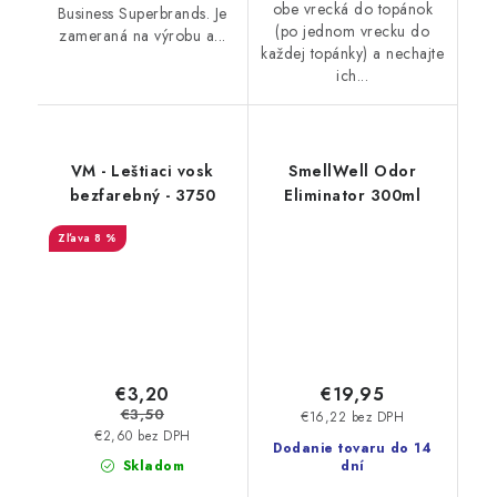
obe vrecká do topánok
Business Superbrands. Je
(po jednom vrecku do
zameraná na výrobu a...
každej topánky) a nechajte
ich...
VM - Leštiaci vosk
SmellWell Odor
bezfarebný - 3750
Eliminator 300ml
8 %
€3,20
€19,95
€3,50
€16,22 bez DPH
€2,60 bez DPH
Dodanie tovaru do 14
Skladom
dní