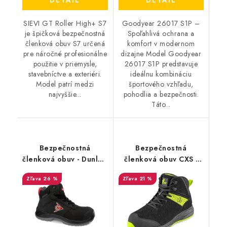
DETAIL
DETAIL
SIEVI GT Roller High+ S7
Goodyear 26017 S1P –
je špičková bezpečnostná
Spoľahlivá ochrana a
členková obuv S7 určená
komfort v modernom
pre náročné profesionálne
dizajne Model Goodyear
použitie v priemysle,
26017 S1P predstavuje
stavebníctve a exteriéri.
ideálnu kombináciu
Model patrí medzi
športového vzhľadu,
najvyššie...
pohodlia a bezpečnosti.
Táto...
Bezpečnostná
Bezpečnostná
členková obuv - Dunlop
členková obuv CXS -
FIRST ONE ADV EVO
Fibeline Malifera S3S
26 %
21 %
S3 - čierna DL0202007
ESD