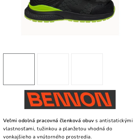
BLOG
KONTAKT
O NÁS
HODNOTENIE OBCHODU
OCHRANNÉ PRACOVNÉ POMÔCKY
ZNAČKY
Často kladené otázky
INFORMÁCIE PRE ZÁKAZNÍKOV
Napíšte nám
Veľmi odolná pracovná členková obuv
s antistatickými
vlastnosťami, tužinkou a planžetou vhodná do
vonkajšieho a vnútorného prostredia.