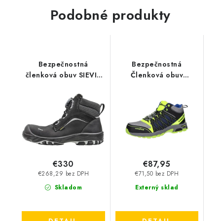
Podobné produkty
Bezpečnostná
Bezpečnostná
členková obuv SIEVI -
Členková obuv
GT Roller High+ S7
Goodyear S1P 26017
BOA
čierno-žltá
€330
€87,95
€268,29 bez DPH
€71,50 bez DPH
Skladom
Externý sklad