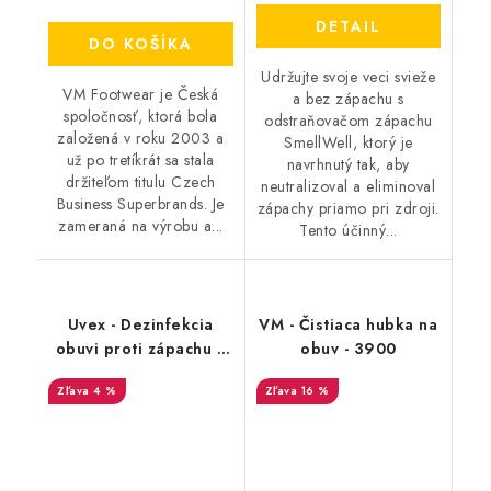
DETAIL
DO KOŠÍKA
Udržujte svoje veci svieže
VM Footwear je Česká
a bez zápachu s
spoločnosť, ktorá bola
odstraňovačom zápachu
založená v roku 2003 a
SmellWell, ktorý je
už po tretíkrát sa stala
navrhnutý tak, aby
držiteľom titulu Czech
neutralizoval a eliminoval
Business Superbrands. Je
zápachy priamo pri zdroji.
zameraná na výrobu a...
Tento účinný...
Uvex - Dezinfekcia
VM - Čistiaca hubka na
obuvi proti zápachu a
obuv - 3900
plesniam 125ml
4 %
16 %
9698/3