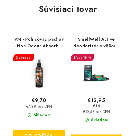
Súvisiaci tovar
VM - Pohlcovač pachov
SmellWell Active
- Non Odour Absorber
deodorizér s vôňou -
3501
Camo Green
Dopredaj
19 %
€12,95
€9,70
€16
€7,89 bez DPH
€10,53 bez DPH
Skladom
Skladom
DO KOŠÍKA