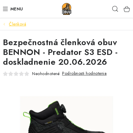
Prejsť
Hľad
na
obsah
Členková
PRACOVNÁ A BEZPEČNOSTNÁ OBUV
Bezpečnostná členková obuv
VOĽNOČASOVÁ OBUV
BENNON - Predator S3 ESD -
VÝPREDAJ
doskladnenie 20.06.2026
VLOŽKY
Podrobnosti hodnotenia
Neohodnotené
IMPREGNÁCIA A OCHRANA
PRE KÁVIČKÁROV
BEZPEČNOSTNÉ NORMY A SYMBOLY