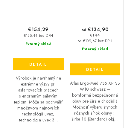
€134,90
€154,29
od
€144
€125,44 bez DPH
od €109,67 bez DPH
Externý sklad
Externý sklad
DETAIL
DETAIL
Výrobok je navrhnutý na
Atlas Ergo-Med 735 XP S3
extrémne výzvy pri
W10 schwarz –
asfaltovacích prácach
komfortná bezpečnostná
s enormným sálavým
obuv pre širšie chodidlá
teplom. Môže sa pochváliť
Možnosť výberu štyroch
množstvom najnovších
rôznych šírok obuvy :
technológií uvex,
širka 10 (štandard) obj,...
technológia uvex 3...