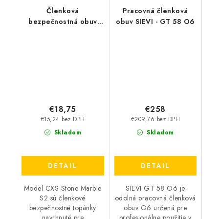
Členková
Pracovná členková
bezpečnostná obuv
obuv SIEVI - GT 58 O6
CXS - Stone Marble S2
€18,75
€258
€15,24 bez DPH
€209,76 bez DPH
Skladom
Skladom
DETAIL
DETAIL
Model CXS Stone Marble
SIEVI GT 58 O6 je
S2 sú členkové
odolná pracovná členková
bezpečnostné topánky
obuv O6 určená pre
navrhnuté pre
profesionálne použitie v