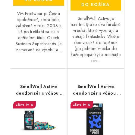
DO KOŠÍKA
VM Footwear je Česká
SmellWell Active je
spoločnosť, ktorá bola
navrhnutý ako dve farebné
založená v roku 2003 a
vrecká, ktoré vyzerajú a
už po tretíkrát sa stala
voňajú fantasticky. Vložte
držiteľom titulu Czech
obe vrecká do topánok
Business Superbrands. Je
(po jednom vrecku do
zameraná na výrobu a...
každej topánky) a nechajte
ich...
SmellWell Active
SmellWell Active
deodorizér s vôňou -
deodorizér s vôňou -
Tropical Blue
Leopard Blue
19 %
19 %