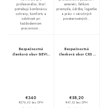
profesionálov, ktorí
exteriéri, ľahkom
potrebujú kombináciu
priemysle, údržbe, logistike
ochrany, komfortu a
a práci v náročných
odolnosti pri
poveternostných...
každodennom
pracovnom...
Bezpečnostná
Bezpečnostná
členková obuv SIEVI -
členková obuv CXS -
Mguard RollerH+ S3
Universe Stratus S3S
BOA
boa
€340
€58,20
€276,42 bez DPH
€47,32 bez DPH