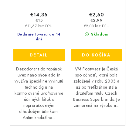
€14,35
€2,50
€15
€2,99
€11,67 bez DPH
€2,03 bez DPH
Dodanie tovaru do 14
Skladom
dní
DETAIL
DO KOŠÍKA
Dezodorant do topánok
VM Footwear je Česká
uvex nano shoe add in
spoločnosť, ktorá bola
využíva špeciálne vyvinutú
založená v roku 2003 a
technológiu na
už po tretíkrát sa stala
kontrolované uvoľňovanie
držiteľom titulu Czech
účinných látok s
Business Superbrands. Je
neprerušovaným
zameraná na výrobu a...
dlhodobým účinkom:
Antimikrobiálne...