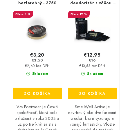
bezfarebný - 3750
deodorizér s vôňou -
Black Zebra
8 %
19 %
€3,20
€12,95
€3,50
€16
€2,60 bez DPH
€10,53 bez DPH
Skladom
Skladom
DO KOŠÍKA
DO KOŠÍKA
VM Footwear je Česká
SmellWell Active je
spoločnosť, ktorá bola
navrhnutý ako dve farebné
založená v roku 2003 a
vrecká, ktoré vyzerajú a
už po tretíkrát sa stala
voňajú fantasticky. Vložte
držiteľom titulu Czech
obe vrecká do topánok