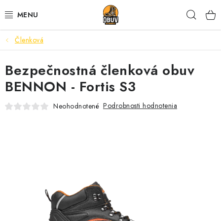
Prejsť
Hľad
na
obsah
Členková
PRACOVNÁ A BEZPEČNOSTNÁ OBUV
Bezpečnostná členková obuv
VOĽNOČASOVÁ OBUV
BENNON - Fortis S3
VÝPREDAJ
Podrobnosti hodnotenia
Neohodnotené
VLOŽKY
IMPREGNÁCIA A OCHRANA
PRE KÁVIČKÁROV
BEZPEČNOSTNÉ NORMY A SYMBOLY