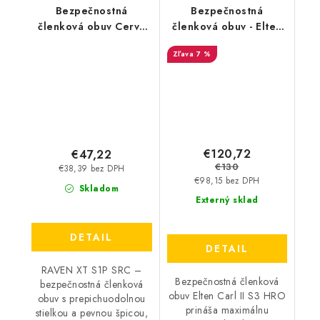
Bezpečnostná
Bezpečnostná
členková obuv Cerva
členková obuv - Elten
Raven XT S1P SRC -
Carl II S3 HRO - čierna
7 %
čierna/modrá
36653
€120,72
€47,22
€130
€38,39 bez DPH
€98,15 bez DPH
Skladom
Externý sklad
DETAIL
DETAIL
RAVEN XT S1P SRC –
Bezpečnostná členková
bezpečnostná členková
obuv Elten Carl II S3 HRO
obuv s prepichuodolnou
prináša maximálnu
stielkou a pevnou špicou,