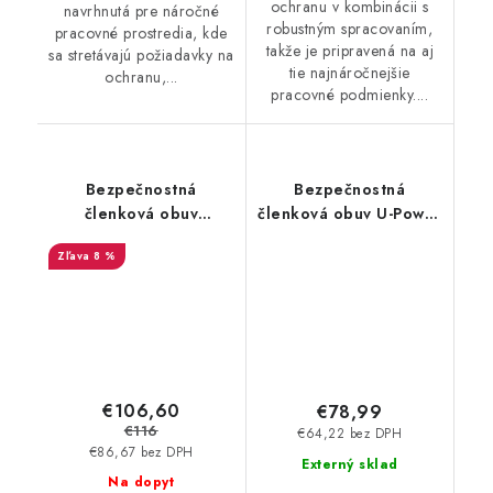
ochranu v kombinácii s
navrhnutá pre náročné
robustným spracovaním,
pracovné prostredia, kde
takže je pripravená na aj
sa stretávajú požiadavky na
tie najnáročnejšie
ochranu,...
pracovné podmienky....
Bezpečnostná
Bezpečnostná
členková obuv
členková obuv U-Power
ALBATROS - Ultratrail
- Shine S2 SR 22282
8 %
BC S3 ESD HRO SRC
€106,60
€78,99
€116
€64,22 bez DPH
€86,67 bez DPH
Externý sklad
Na dopyt