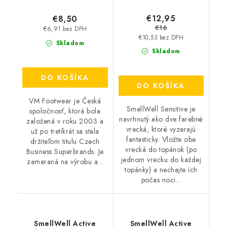
€12,95
€8,50
€16
€6,91 bez DPH
€10,53 bez DPH
Skladom
Skladom
DO KOŠÍKA
DO KOŠÍKA
VM Footwear je Česká
SmellWell Sensitive je
spoločnosť, ktorá bola
navrhnutý ako dve farebné
založená v roku 2003 a
vrecká, ktoré vyzerajú
už po tretíkrát sa stala
fantasticky. Vložte obe
držiteľom titulu Czech
vrecká do topánok (po
Business Superbrands. Je
jednom vrecku do každej
zameraná na výrobu a...
topánky) a nechajte ich
počas noci...
SmellWell Active
SmellWell Active