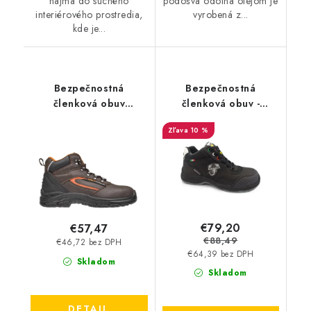
najmä do suchého
podošva odolná olejom je
interiérového prostredia,
vyrobená z...
kde je...
Bezpečnostná
Bezpečnostná
členková obuv
členková obuv -
BENNON - Farmis S3
ABARTH ZEROCENTO
10 %
ALTO S3 - čierna
AB0003AL
€79,20
€57,47
€88,49
€46,72 bez DPH
€64,39 bez DPH
Skladom
Skladom
DETAIL