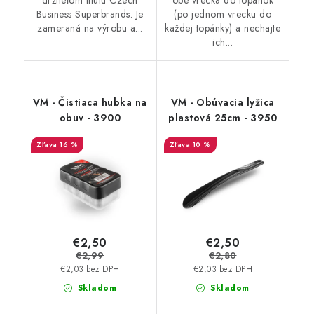
Business Superbrands. Je
(po jednom vrecku do
zameraná na výrobu a...
každej topánky) a nechajte
ich...
VM - Čistiaca hubka na
VM - Obúvacia lyžica
obuv - 3900
plastová 25cm - 3950
16 %
10 %
€2,50
€2,50
€2,99
€2,80
€2,03 bez DPH
€2,03 bez DPH
Skladom
Skladom