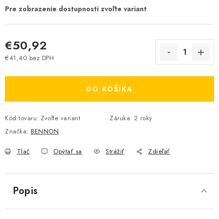
€50,92
€41,40 bez DPH
Jednotková cena:
DO KOŠÍKA
Kód tovaru:
Zvoľte variant
Záruka
:
2 roky
Značka:
BENNON
Tlač
Opýtať sa
Strážiť
Zdieľať
Popis