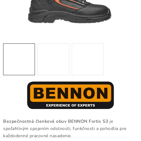
BLOG
KONTAKT
O NÁS
HODNOTENIE OBCHODU
OCHRANNÉ PRACOVNÉ POMÔCKY
ZNAČKY
Často kladené otázky
INFORMÁCIE PRE ZÁKAZNÍKOV
Napíšte nám
Bezpečnostná členková obuv BENNON Fortis S3
je
spoľahlivým spojením odolnosti, funkčnosti a pohodlia pre
každodenné pracovné nasadenie.