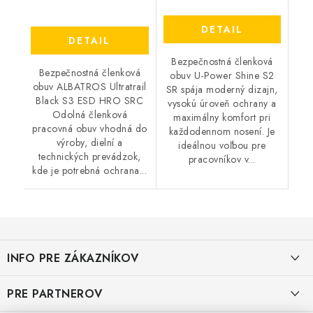
DETAIL
DETAIL
Bezpečnostná členková
Bezpečnostná členková
obuv U-Power Shine S2
obuv ALBATROS Ultratrail
SR spája moderný dizajn,
Black S3 ESD HRO SRC
vysokú úroveň ochrany a
Odolná členková
maximálny komfort pri
pracovná obuv vhodná do
každodennom nosení. Je
výroby, dielní a
ideálnou voľbou pre
technických prevádzok,
pracovníkov v...
kde je potrebná ochrana...
Z
á
INFO PRE ZÁKAZNÍKOV
p
ä
AKO NAKUPOVAŤ
PRE PARTNEROV
t