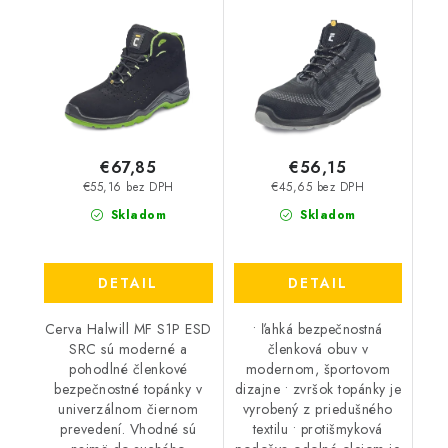
Cerva Halwill MF S1P
Vadorros MF S1P ESD
ESD SRC - čierne
SRC
€67,85
€56,15
€55,16 bez DPH
€45,65 bez DPH
Skladom
Skladom
DETAIL
DETAIL
Cerva Halwill MF S1P ESD
• ľahká bezpečnostná
SRC sú moderné a
členková obuv v
pohodlné členkové
modernom, športovom
bezpečnostné topánky v
dizajne • zvršok topánky je
univerzálnom čiernom
vyrobený z priedušného
prevedení. Vhodné sú
textilu • protišmyková