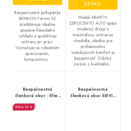
DETAIL
Bezpečnostná poltopánka
Model ABARTH
BENNON Farmis S3
ZEROCENTO ALTO spája
predstavuje ideálne
moderný dizajn s
spojenie klasického
maximálnou ochranou
vzhľadu a spoľahlivej
chodidla, ideálny pre
ochrany pri práci.
profesionálov
Vyznačuje sa robustným
vyžadujúcich komfort aj
spracovaním,
bezpečnosť. Odolný
kompozitnou...
zvršok z kvalitného...
Bezpečnostná
Bezpečnostná
členková obuv - Elten
členková obuv SIEVI -
Renzo Mid S3 ESD -
ViperX High+ S3S
10 %
čierna 36641