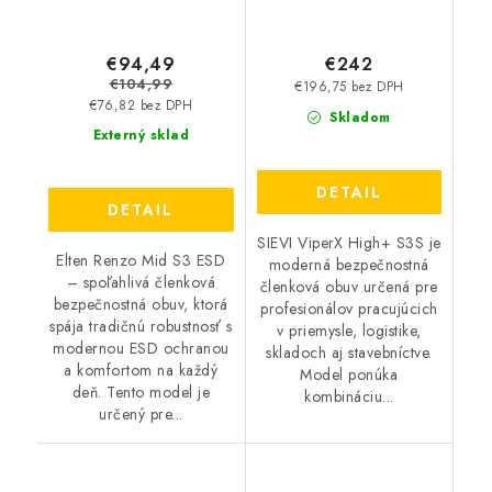
€94,49
€242
€104,99
€196,75 bez DPH
€76,82 bez DPH
Skladom
Externý sklad
DETAIL
DETAIL
SIEVI ViperX High+ S3S je
Elten Renzo Mid S3 ESD
moderná bezpečnostná
– spoľahlivá členková
členková obuv určená pre
bezpečnostná obuv, ktorá
profesionálov pracujúcich
spája tradičnú robustnosť s
v priemysle, logistike,
modernou ESD ochranou
skladoch aj stavebníctve.
a komfortom na každý
Model ponúka
deň. Tento model je
kombináciu...
určený pre...