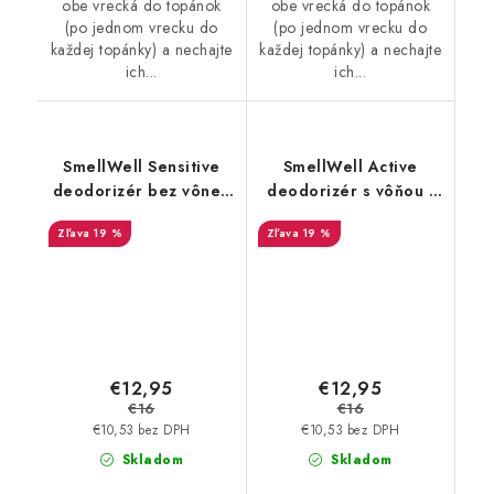
obe vrecká do topánok
obe vrecká do topánok
(po jednom vrecku do
(po jednom vrecku do
každej topánky) a nechajte
každej topánky) a nechajte
ich...
ich...
SmellWell Sensitive
SmellWell Active
deodorizér bez vône -
deodorizér s vôňou -
Green
Leopard Blue
19 %
19 %
€12,95
€12,95
€16
€16
€10,53 bez DPH
€10,53 bez DPH
Skladom
Skladom