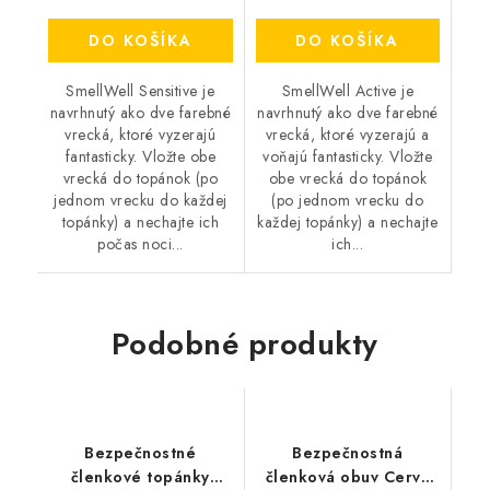
DO KOŠÍKA
DO KOŠÍKA
SmellWell Sensitive je
SmellWell Active je
navrhnutý ako dve farebné
navrhnutý ako dve farebné
vrecká, ktoré vyzerajú
vrecká, ktoré vyzerajú a
fantasticky. Vložte obe
voňajú fantasticky. Vložte
vrecká do topánok (po
obe vrecká do topánok
jednom vrecku do každej
(po jednom vrecku do
topánky) a nechajte ich
každej topánky) a nechajte
počas noci...
ich...
Podobné produkty
Bezpečnostné
Bezpečnostná
členkové topánky
členková obuv Cerva