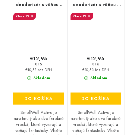
deodorizér s vôňou -
deodorizér s vôňou -
Geometric Orange
Camo Green
19 %
19 %
€12,95
€12,95
€16
€16
€10,53 bez DPH
€10,53 bez DPH
Skladom
Skladom
DO KOŠÍKA
DO KOŠÍKA
SmellWell Active je
SmellWell Active je
navrhnutý ako dve farebné
navrhnutý ako dve farebné
vrecká, ktoré vyzerajú a
vrecká, ktoré vyzerajú a
voňajú fantasticky. Vložte
voňajú fantasticky. Vložte