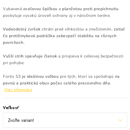
Vybavená
oceľovou špičkou
a
planžetou proti prepichnutiu
poskytuje vysokú úroveň ochrany aj v náročnom teréne.
Vodeodolný zvršok
chráni pred vlhkosťou a znečistením,
zatiaľ
čo protišmyková podrážka zabezpečí stabilitu na rôznych
povrchoch.
Vyšší strih spevňuje členok
a prispieva k celkovej bezpečnosti
pri pohybe.
Fortis S3
je ideálnou voľbou
pre tých, ktorí sa spoliehajú
na
pevnú a praktickú obuv počas celého pracovného dňa.
Viac informácií
Veľkosť