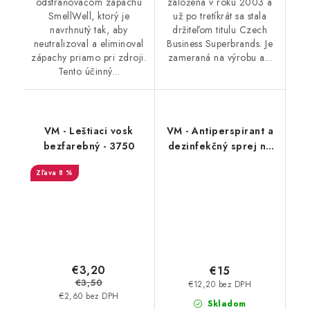
odstraňovačom zápachu
založená v roku 2003 a
SmellWell, ktorý je
už po tretíkrát sa stala
navrhnutý tak, aby
držiteľom titulu Czech
neutralizoval a eliminoval
Business Superbrands. Je
zápachy priamo pri zdroji.
zameraná na výrobu a...
Tento účinný...
VM - Leštiaci vosk
VM - Antiperspirant a
bezfarebný - 3750
dezinfekčný sprej na
topánky - FreshStep
8 %
2v1 3500
€3,20
€15
€3,50
€12,20 bez DPH
€2,60 bez DPH
Skladom