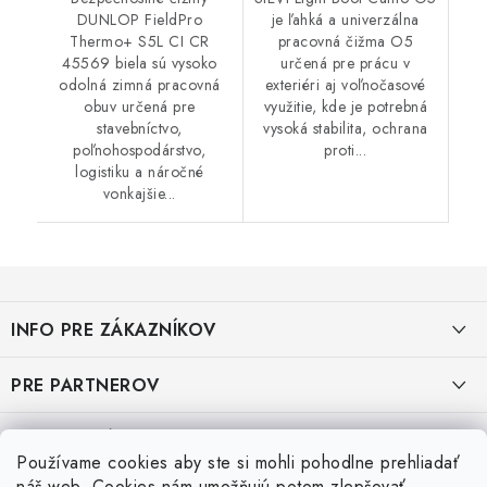
DUNLOP FieldPro
je ľahká a univerzálna
Thermo+ S5L CI CR
pracovná čižma O5
45569 biela sú vysoko
určená pre prácu v
odolná zimná pracovná
exteriéri aj voľnočasové
obuv určená pre
využitie, kde je potrebná
stavebníctvo,
vysoká stabilita, ochrana
poľnohospodárstvo,
proti...
logistiku a náročné
vonkajšie...
Z
á
INFO PRE ZÁKAZNÍKOV
p
ä
AKO NAKUPOVAŤ
PRE PARTNEROV
t
i
OBCHODNÉ PODMIENKY
KATALÓG OBUVI A OPP ČERVA
VEĽKOSTNÉ TABUĽKY PRACOVNEJ OBUVI
e
Používame cookies aby ste si mohli pohodlne prehliadať
OCHRANA OSOBNÝCH ÚDAJOV
KATALÓG OBUVI A OPP CXS
Veľkostná tabuľka obuvi SKECHER
náš web. Cookies nám umožňujú potom zlepšovať