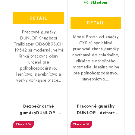
Skladom
DETAIL
DETAIL
Pracovné gumáky
Model Frosta od značky
DUNLOP Snugboot
CXS sú spoľahlivé
Trailblazer OD60B93.CH
pracovné zimné gumáky
19542 sú moderná, veľmi
navrhnuté do chladného,
ľahká pracovná obuv
vlhkého a náročného
určená pre
prostredia. Ideálna voľba
poľnohospodárstvo,
pre poľnohospodárstvo,
lesníctvo, stavebníctvo a
stavebníctvo,...
všetky vonkajšie práce...
Bezpečnostné
Pracovné gumáky
gumákyDUNLOP -
DUNLOP - Acifort
Rugged S5
Tricolour O4 19521
1 %
4 %
C762043.CH 45504