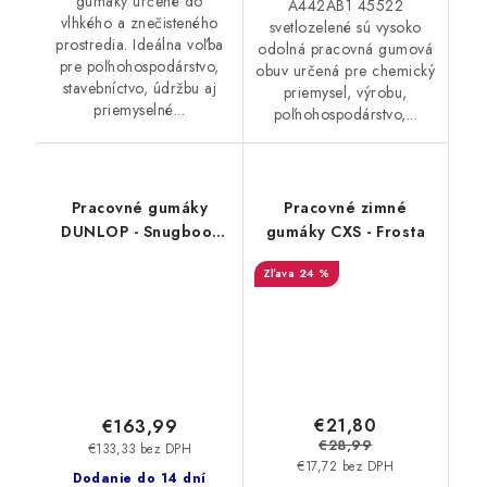
gumáky určené do
A442AB1 45522
vlhkého a znečisteného
svetlozelené sú vysoko
prostredia. Ideálna voľba
odolná pracovná gumová
pre poľnohospodárstvo,
obuv určená pre chemický
stavebníctvo, údržbu aj
priemysel, výrobu,
priemyselné...
poľnohospodárstvo,...
Pracovné gumáky
Pracovné zimné
DUNLOP - Snugboot
gumáky CXS - Frosta
Trailblazer O4
24 %
OD60B93.CH 19542
€21,80
€163,99
€28,99
€133,33 bez DPH
€17,72 bez DPH
Dodanie do 14 dní