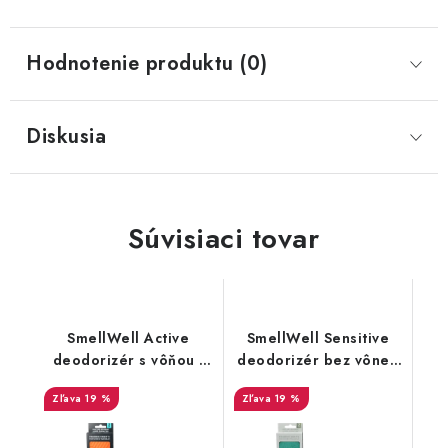
Hodnotenie produktu (0)
Diskusia
Súvisiaci tovar
SmellWell Active
SmellWell Sensitive
deodorizér s vôňou -
deodorizér bez vône -
Geometric Orange
Green
19 %
19 %