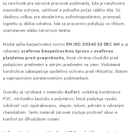
sú navrhnuté pre náročné pracovné podmienky, kde je nevyhnutná
maximálna ochrana, odolnosť a pohodlie počas celého dňa. Sú
ideálnou voľbou pre stavebníctvo, poľnohospodárstvo, priemysel,
logistiku aj ďalšie odvetvia, kde sa pracovníci pohybujú vo vlhkom,
znečistenom alebo náročnom teréne.
Model spĺňa bezpečnostnú normu
EN ISO 20345 S5 SRC AN
a je
vybavený
oceľovou bezpečnostnou špicou
a
oceľovou
planžetou proti prepichnutiu
, ktoré chránia chodidlá pred
padajúcimi predmetmi a ostrými predmetmi na zemi. Vodotesná
konštrukcia zabezpečuje spoľahlivú ochranu pred vlhkosťou, blatom
a nepriaznivými poveternostnými podmienkami.
Gumáky sú vyrobené z materiálu
Acifort
, unikátnej kombinácie
PVC, nitrilového kaučuku a polymérov, ktorá poskytuje vysokú
odolnosť voči opotrebovaniu, olejom, tukom, palivám a vybraným
chemikáliám. Tento materiál zároveň zvyšuje pružnosť obuvi a
komfort pri dlhodobom nosení.