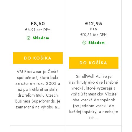
€12,95
€8,50
€16
€6,91 bez DPH
€10,53 bez DPH
Skladom
Skladom
DO KOŠÍKA
DO KOŠÍKA
VM Footwear je Česká
SmellWell Active je
spoločnosť, ktorá bola
navrhnutý ako dve farebné
založená v roku 2003 a
vrecká, ktoré vyzerajú a
už po tretíkrát sa stala
voňajú fantasticky. Vložte
držiteľom titulu Czech
obe vrecká do topánok
Business Superbrands. Je
(po jednom vrecku do
zameraná na výrobu a...
každej topánky) a nechajte
ich...