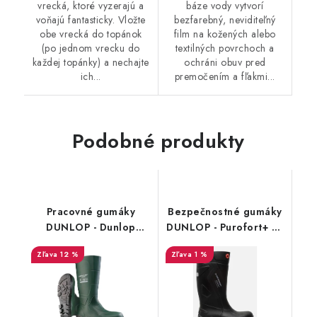
vrecká, ktoré vyzerajú a
báze vody vytvorí
voňajú fantasticky. Vložte
bezfarebný, neviditeľný
obe vrecká do topánok
film na kožených alebo
(po jednom vrecku do
textilných povrchoch a
každej topánky) a nechajte
ochráni obuv pred
ich...
premočením a fľakmi...
Podobné produkty
Pracovné gumáky
Bezpečnostné gumáky
DUNLOP - Dunlop
DUNLOP - Purofort+ S5
JobGuard O4 zelený
C762041 S5 45509
12 %
1 %
1910