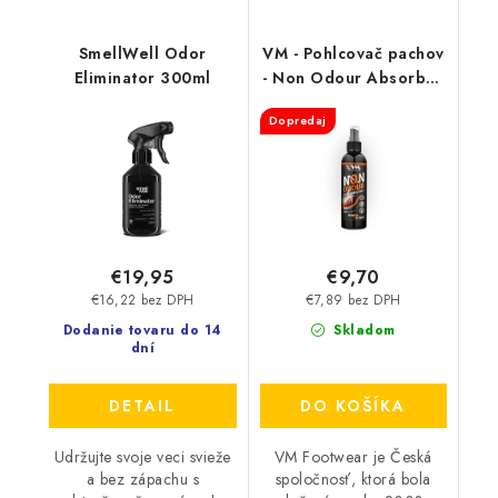
SmellWell Odor
VM - Pohlcovač pachov
Eliminator 300ml
- Non Odour Absorber
3501
Dopredaj
€19,95
€9,70
€16,22 bez DPH
€7,89 bez DPH
Dodanie tovaru do 14
Skladom
dní
DETAIL
DO KOŠÍKA
Udržujte svoje veci svieže
VM Footwear je Česká
a bez zápachu s
spoločnosť, ktorá bola