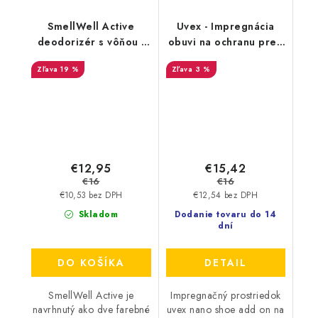
SmellWell Active
Uvex - Impregnácia
deodorizér s vôňou -
obuvi na ochranu pred
Camo Green
premočením a
19 %
3 %
škvrnami 100 ml
9698/1
€12,95
€15,42
€16
€16
€10,53 bez DPH
€12,54 bez DPH
Skladom
Dodanie tovaru do 14
dní
DO KOŠÍKA
DETAIL
SmellWell Active je
Impregnačný prostriedok
navrhnutý ako dve farebné
uvex nano shoe add on na