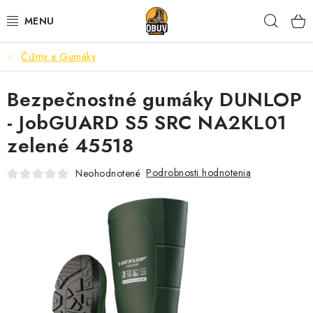
Prejsť
Hľad
na
obsah
Čižmy a Gumáky
PRACOVNÁ A BEZPEČNOSTNÁ OBUV
Bezpečnostné gumáky DUNLOP
VOĽNOČASOVÁ OBUV
- JobGUARD S5 SRC NA2KL01
VÝPREDAJ
zelené 45518
VLOŽKY
Podrobnosti hodnotenia
Neohodnotené
IMPREGNÁCIA A OCHRANA
PRE KÁVIČKÁROV
BEZPEČNOSTNÉ NORMY A SYMBOLY