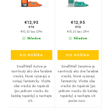
€12,95
€12,95
€16
€16
€10,53 bez DPH
€10,53 bez DPH
Skladom
Skladom
DO KOŠÍKA
DO KOŠÍKA
SmellWell Active je
SmellWell Sensitive je
navrhnutý ako dve farebné
navrhnutý ako dve farebné
vrecká, ktoré vyzerajú a
vrecká, ktoré vyzerajú
voňajú fantasticky. Vložte
fantasticky. Vložte obe
obe vrecká do topánok
vrecká do topánok (po
(po jednom vrecku do
jednom vrecku do každej
každej topánky) a nechajte
topánky) a nechajte ich
ich...
počas noci...