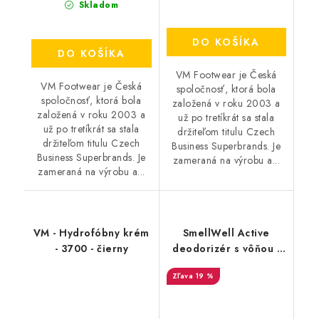
Skladom
DO KOŠÍKA
DO KOŠÍKA
VM Footwear je Česká
VM Footwear je Česká
spoločnosť, ktorá bola
spoločnosť, ktorá bola
založená v roku 2003 a
založená v roku 2003 a
už po tretíkrát sa stala
už po tretíkrát sa stala
držiteľom titulu Czech
držiteľom titulu Czech
Business Superbrands. Je
Business Superbrands. Je
zameraná na výrobu a...
zameraná na výrobu a...
VM - Hydrofóbny krém
SmellWell Active
- 3700 - čierny
deodorizér s vôňou -
Black Zebra
19 %