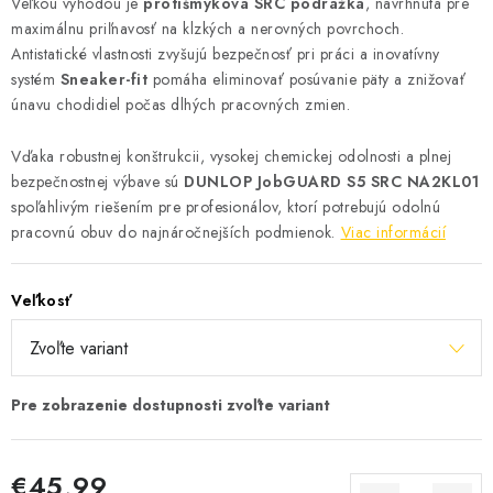
Veľkou výhodou je
protišmyková SRC podrážka
, navrhnutá pre
maximálnu priľnavosť na klzkých a nerovných povrchoch.
Antistatické vlastnosti zvyšujú bezpečnosť pri práci a inovatívny
systém
Sneaker-fit
pomáha eliminovať posúvanie päty a znižovať
únavu chodidiel počas dlhých pracovných zmien.
Vďaka robustnej konštrukcii, vysokej chemickej odolnosti a plnej
bezpečnostnej výbave sú
DUNLOP JobGUARD S5 SRC NA2KL01
spoľahlivým riešením pre profesionálov, ktorí potrebujú odolnú
pracovnú obuv do najnáročnejších podmienok.
Viac informácií
Veľkosť
€45,99