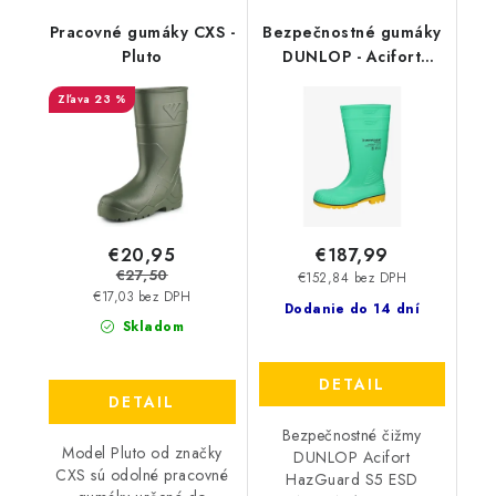
Pracovné gumáky CXS -
Bezpečnostné gumáky
Pluto
DUNLOP - Acifort
HazGuard S5 ESD
23 %
A442AB1 45522
€20,95
€187,99
€27,50
€152,84 bez DPH
€17,03 bez DPH
Dodanie do 14 dní
Skladom
DETAIL
DETAIL
Bezpečnostné čižmy
Model Pluto od značky
DUNLOP Acifort
CXS sú odolné pracovné
HazGuard S5 ESD