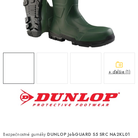
BLOG
KONTAKT
O NÁS
HODNOTENIE OBCHODU
OCHRANNÉ PRACOVNÉ POMÔCKY
+ ďalšie (1)
ZNAČKY
Často kladené otázky
INFORMÁCIE PRE ZÁKAZNÍKOV
Napíšte nám
Bezpečnostné gumáky
DUNLOP JobGUARD S5 SRC NA2KL01