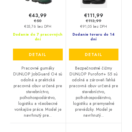
€43,99
€111,99
€50
€113,99
€35,76 bez DPH
€91,05 bez DPH
Dodanie do 7 pracovných
Dodanie tovaru do 14
dní
dní
DETAIL
DETAIL
Pracovné gumáky
Bezpečnostné čižmy
DUNLOP JobGuard O4 sú
DUNLOP Purofort+ S5 sú
odolná a praktická
odolná a zároveň ľahká
pracovná obuv určená pre
pracovná obuv určená pre
stavebníctvo,
stavebníctvo,
poľnohospodárstvo,
poľnohospodárstvo,
logistiku a všeobecné
logistiku a priemyselné
vonkajšie práce. Model je
prevádzky. Model je
navrhnutý pre...
navrhnutý...