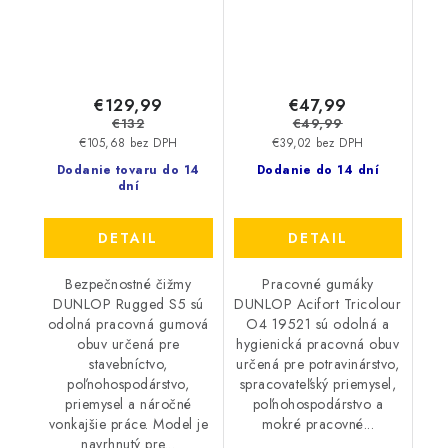
€129,99
€47,99
€132
€49,99
€105,68 bez DPH
€39,02 bez DPH
Dodanie tovaru do 14
Dodanie do 14 dní
dní
DETAIL
DETAIL
Bezpečnostné čižmy
Pracovné gumáky
DUNLOP Rugged S5 sú
DUNLOP Acifort Tricolour
odolná pracovná gumová
O4 19521 sú odolná a
obuv určená pre
hygienická pracovná obuv
stavebníctvo,
určená pre potravinárstvo,
poľnohospodárstvo,
spracovateľský priemysel,
priemysel a náročné
poľnohospodárstvo a
vonkajšie práce. Model je
mokré pracovné...
navrhnutý pre...