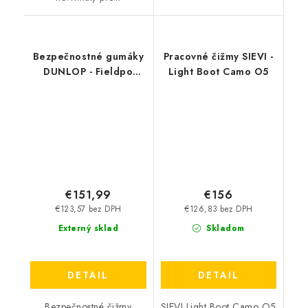
Bezpečnostné gumáky
Pracovné čižmy SIEVI -
DUNLOP - Fieldpo
Light Boot Camo O5
Thermo+ S5L S5L CI CR
biela 45569
€151,99
€156
€123,57 bez DPH
€126,83 bez DPH
Externý sklad
Skladom
DETAIL
DETAIL
Bezpečnostné čižmy
SIEVI Light Boot Camo O5