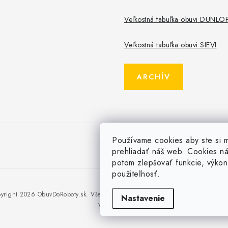
Veľkostná tabuľka obuvi DUNLO
Veľkostná tabuľka obuvi SIEVI
ARCHÍV
Používame cookies aby ste si 
prehliadať náš web. Cookies n
potom zlepšovať funkcie, výkon
použiteľnosť.
yright 2026
ObuvDoRoboty.sk
. Všetky práva vyhradené.
Upraviť nastavenie coo
Nastavenie
Vytvoril Shoptet