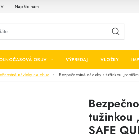
OV
Napíšte nám
OĽNOČASOVÁ OBUV
VÝPREDAJ
VLOŽKY
IM
ečnostné návleky na obuv
Bezpečnostné návleky s tužinkou ,prot
Bezpečno
tužinkou
SAFE QU