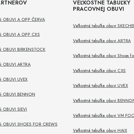
ARTNEROV
VEĽKOSTNÉ TABUĽKY
PRACOVNEJ OBUVI
 OBUVI A OPP ČERVA
Veľkostná tabuľka obuvi SKECHE
 OBUVI A OPP CXS
Veľkostná tabuľka obuvi ARTRA
 OBUVI BIRKENSTOCK
Veľkostná tabuľka obuvi Shoes f
 OBUVI ARTRA
Veľkostná tabuľka obuvi CXS
 OBUVI UVEX
Veľkostná tabuľka obuvi UVEX
G OBUVI BENNON
Veľkostná tabuľka obuvi BENNO
 OBUVI SIEVI
Veľkostná tabuľka obuvi VM 
G OBUVI SHOES FOR CREWS
Veľkostná tabuľka obuvi HAIX