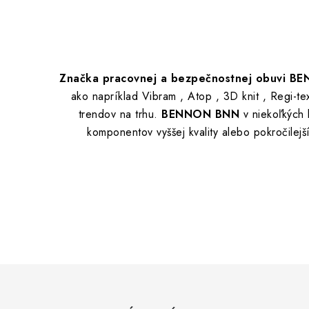
Značka pracovnej a bezpečnostnej obuvi B
ako napríklad Vibram , Atop , 3D knit , Regi-t
trendov na trhu.
BENNON BNN
v niekoľkých
komponentov vyššej kvality alebo pokročilej
Z
á