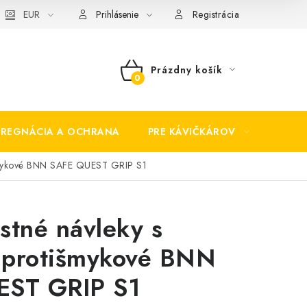
EUR
Prihlásenie
Registrácia
Prázdny košík
NÁKUPNÝ
KOŠÍK
PREGNÁCIA A OCHRANA
PRE KÁVIČKÁROV
BEZP
išmykové BNN SAFE QUEST GRIP S1
stné návleky s
 ,protišmykové BNN
EST GRIP S1