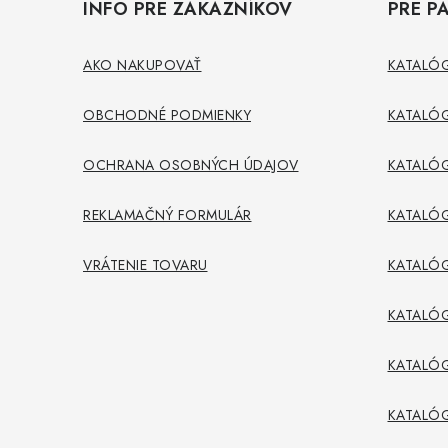
INFO PRE ZÁKAZNÍKOV
PRE P
p
ä
AKO NAKUPOVAŤ
KATALÓG
t
OBCHODNÉ PODMIENKY
KATALÓG
i
OCHRANA OSOBNÝCH ÚDAJOV
KATALÓG
e
REKLAMAČNÝ FORMULÁR
KATALÓG
VRÁTENIE TOVARU
KATALÓG
KATALÓ
KATALÓG
KATALÓ