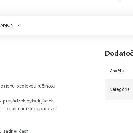
BENNON
Dodatoč
Značka
ostonu oceľovou tučinkou
Kategória
y prevádzok vyžadujúcich
u - proti nárazu dopadovej
 zadnej časti