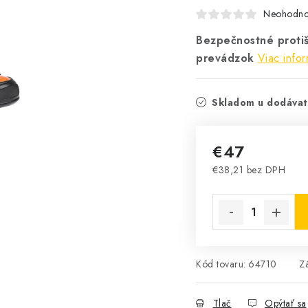
Neohodno
Bezpečnostné protiš
prevádzok
Viac infor
Skladom u dodávat
€47
€38,21 bez DPH
Jednotková cena:
Kód tovaru:
64710
Z
Tlač
Opýtať sa