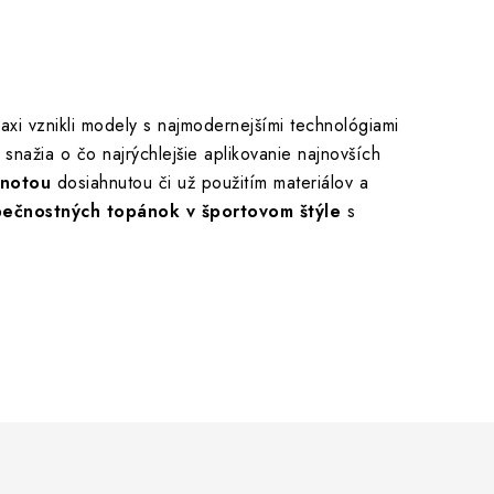
axi vznikli modely s najmodernejšími technológiami
a snažia o čo najrýchlejšie aplikovanie najnovších
dnotou
dosiahnutou či už použitím materiálov a
ečnostných topánok v športovom štýle
s