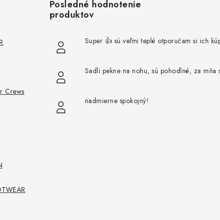
Posledné hodnotenie
produktov
Super 👍 sú veľmi teplé otporučam si ich kúp
R
Sadli pekne na nohu, sú pohodlné, za mňa 
or Crews
nadmierne spokojný!
N
FOOTWEAR