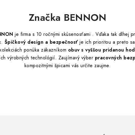
Značka BENNON
ENNON
je firma s 10 ročnými skúsenosťami . Vďaka tak dlhej pr
ex.
Špičkový design a bezpečnosť
je ich prioritou a preto s
 kolekciách ponúka zákazníkom
obuv s vyššou pridanou ho
ších výrobných technológií. Zaujímavý výber
pracovných bezp
kompozitnými špicami vás určite zaujme.