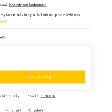
Podrobnosti hodnotenia
tené
mykové návleky s tužinkou pre návštevy
mácií
eľa
DO KOŠÍKA
áruka
:
2 roky
Značka:
BENNON
Strážiť
Zdieľať