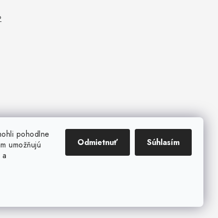
P
mohli pohodlne
Odmietnuť
Súhlasím
ám umožňujú
 a
kies