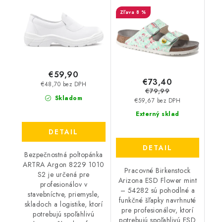
Birkenstock Arizona
8 %
ESD Flower mint -
54282
€59,90
€73,40
€48,70 bez DPH
€79,99
Skladom
€59,67 bez DPH
Externý sklad
DETAIL
DETAIL
Bezpečnostná poltopánka
ARTRA Argon 8229 1010
Pracovné Birkenstock
S2 je určená pre
Arizona ESD Flower mint
profesionálov v
– 54282 sú pohodlné a
stavebníctve, priemysle,
funkčné šľapky navrhnuté
skladoch a logistike, ktorí
pre profesionálov, ktorí
potrebujú spoľahlivú
potrebujú spoľahlivú ESD