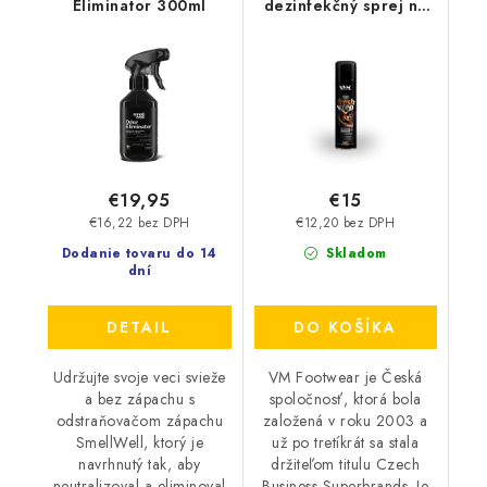
Eliminator 300ml
dezinfekčný sprej na
topánky - FreshStep
2v1 3500
€19,95
€15
€16,22 bez DPH
€12,20 bez DPH
Dodanie tovaru do 14
Skladom
dní
DETAIL
DO KOŠÍKA
Udržujte svoje veci svieže
VM Footwear je Česká
a bez zápachu s
spoločnosť, ktorá bola
odstraňovačom zápachu
založená v roku 2003 a
SmellWell, ktorý je
už po tretíkrát sa stala
navrhnutý tak, aby
držiteľom titulu Czech
neutralizoval a eliminoval
Business Superbrands. Je