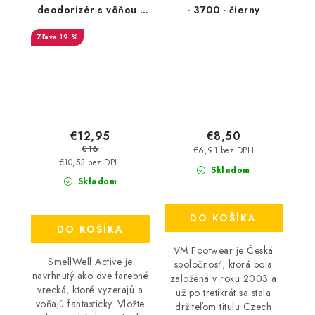
deodorizér s vôňou -
- 3700 - čierny
Pink Zebra
19 %
€12,95
€8,50
€16
€6,91 bez DPH
€10,53 bez DPH
Skladom
Skladom
DO KOŠÍKA
DO KOŠÍKA
VM Footwear je Česká
SmellWell Active je
spoločnosť, ktorá bola
navrhnutý ako dve farebné
založená v roku 2003 a
vrecká, ktoré vyzerajú a
už po tretíkrát sa stala
voňajú fantasticky. Vložte
držiteľom titulu Czech