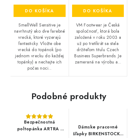
DO KOŠÍKA
DO KOŠÍKA
SmellWell Sensitive je
VM Footwear je Česká
navrhnutý ako dve farebné
spoločnosť, ktorá bola
vrecká, ktoré vyzerajú
založená v roku 2003 a
fantasticky. Vložte obe
už po tretíkrát sa stala
vrecká do topánok (po
držiteľom titulu Czech
jednom vrecku do každej
Business Superbrands. Je
topánky) a nechajte ich
zameraná na výrobu a...
počas noci...
Podobné produkty
Bezpečnostná
Dámske pracovné
poltopánka ARTRA -
šľapky BIRKENSTOCK -
Argon 8229 1010 S2