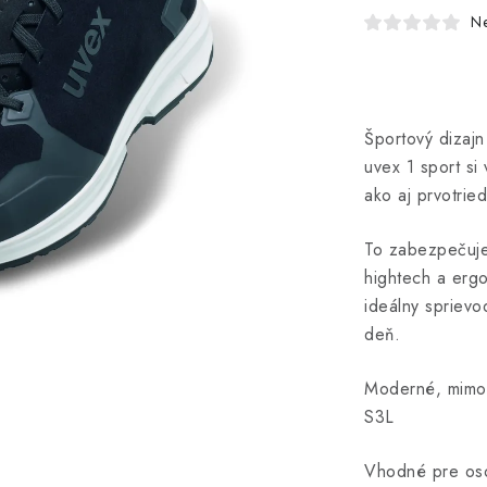
N
Športový dizaj
uvex 1 sport si
ako aj prvotri
To zabezpečuje 
hightech a erg
ideálny sprievo
deň.
Moderné, mimor
S3L
Vhodné pre oso