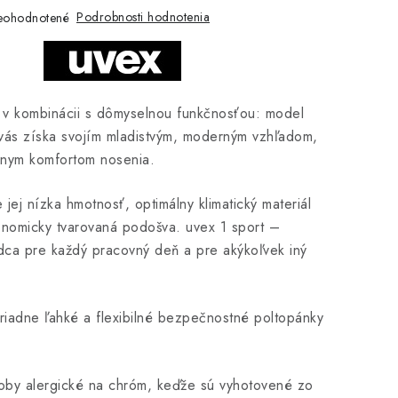
Podrobnosti hodnotenia
eohodnotené
n v kombinácii s dômyselnou funkčnosťou: model
 vás získa svojím mladistvým, moderným vzhľadom,
ednym komfortom nosenia.
jej nízka hmotnosť, optimálny klimatický materiál
onomicky tvarovaná podošva. uvex 1 sport –
dca pre každý pracovný deň a pre akýkoľvek iný
iadne ľahké a flexibilné bezpečnostné poltopánky
by alergické na chróm, keďže sú vyhotovené zo