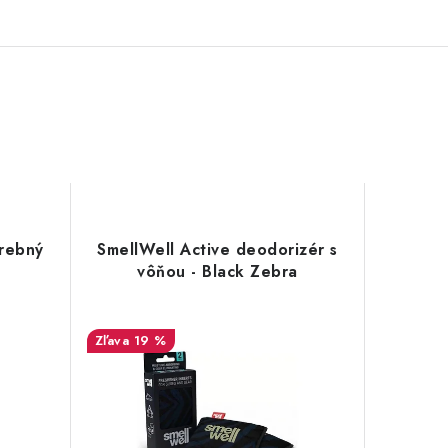
arebný
SmellWell Active deodorizér s
vôňou - Black Zebra
19 %