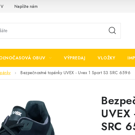
OV
Napíšte nám
OĽNOČASOVÁ OBUV
VÝPREDAJ
VLOŽKY
IM
opánky
Bezpečnostné topánky UVEX - Uvex 1 Sport S3 SRC 6596
Bezpe
UVEX -
SRC 6