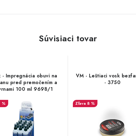
Súvisiaci tovar
 - Impregnácia obuvi na
VM - Leštiaci vosk bezf
ranu pred premočením a
- 3750
vrnami 100 ml 9698/1
3 %
8 %