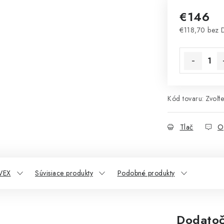
€146
€118,70 bez
Jednotková 
Kód tovaru:
Zvoľte
Tlač
O
VEX
Súvisiace produkty
Podobné produkty
Dodatoč