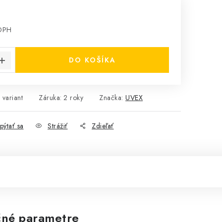
 DPH
cena:
DO KOŠÍKA
 variant
Záruka
:
2 roky
Značka:
UVEX
pýtať sa
Strážiť
Zdieľať
né parametre