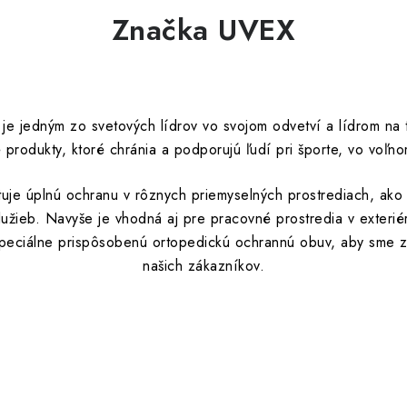
Značka UVEX
je jedným zo svetových lídrov vo svojom odvetví a lídrom na t
 produkty, ktoré chránia a podporujú ľudí pri športe, vo voľn
uje úplnú ochranu v rôznych priemyselných prostrediach, ako s
 služieb. Navyše je vhodná aj pre pracovné prostredia v exter
peciálne prispôsobenú ortopedickú ochrannú obuv, aby sme z
našich zákazníkov.