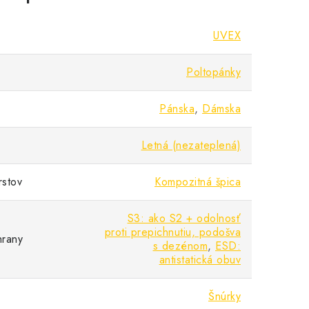
UVEX
Poltopánky
Pánska
,
Dámska
Letná (nezateplená)
rstov
Kompozitná špica
S3: ako S2 + odolnosť
proti prepichnutiu, podošva
hrany
s dezénom
,
ESD:
antistatická obuv
Šnúrky