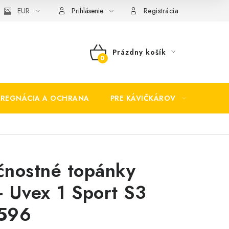
EUR
Prihlásenie
Registrácia
Prázdny košík
NÁKUPNÝ
KOŠÍK
PREGNÁCIA A OCHRANA
PRE KÁVIČKÁROV
BEZP
čnostné topánky
 Uvex 1 Sport S3
596