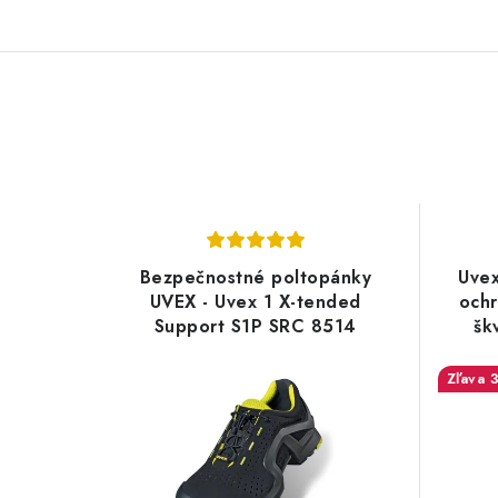
Bezpečnostné poltopánky
Uvex
UVEX - Uvex 1 X-tended
och
Support S1P SRC 8514
šk