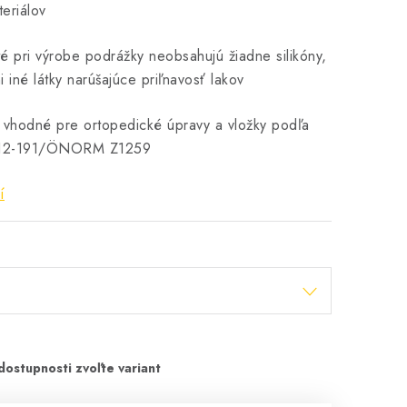
teriálov
té pri výrobe podrážky neobsahujú žiadne silikóny,
 iné látky narúšajúce priľnavosť lakov
 vhodné pre ortopedické úpravy a vložky podľa
12-191/ÖNORM Z1259
í