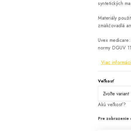
syntetických ma
Materiály použi
zmäkčovadlá ani
Uvex medicare:
normy DGUV 1
Viac informáci
Veľkosť
Akú veľkosť?