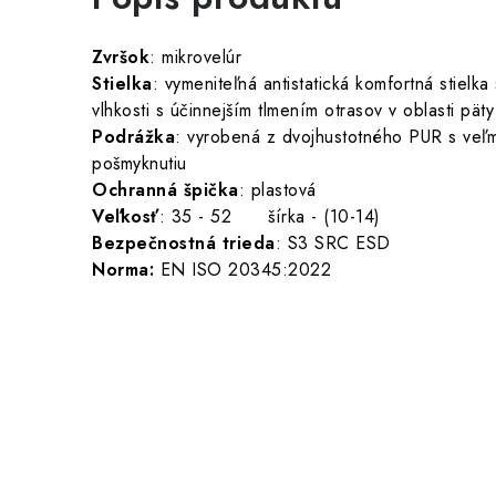
Zvršok
: mikrovelúr
Stielka
: vymeniteľná antistatická komfortná stiel
vlhkosti s účinnejším tlmením otrasov v oblasti pät
Podrážka
: vyrobená z dvojhustotného PUR s veľm
pošmyknutiu
Ochranná špička
: plastová
Veľkosť
: 35 - 52 šírka - (10-14)
Bezpečnostná trieda
: S3 SRC ESD
Norma:
EN ISO 20345:2022