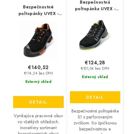
Bezpečnostná
Bezpečnostné
poltopánka UVEX -
poltopánky UVEX -
Uvex 1 S1 SRC 8543
Uvex 2 S1P SRC 6501
€124,28
€140,52
€101,04 bez DPH
€114,24 bez DPH
Externý sklad
Externý sklad
DETAIL
DETAIL
Bezpečnostná poltopánka
Vynikajúca pracovná obuv
S1 s perforovaným
vo všetkých ohľadoch.
zvrškom. So špičkovou
Inovatívny sortiment
bezpečnostnou a
bezpečnostných obuvi