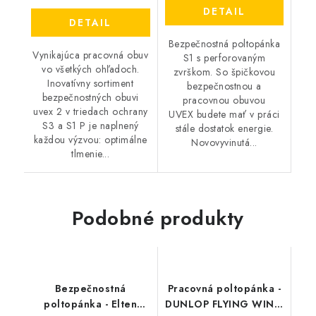
DETAIL
DETAIL
Bezpečnostná poltopánka
Vynikajúca pracovná obuv
S1 s perforovaným
vo všetkých ohľadoch.
zvrškom. So špičkovou
Inovatívny sortiment
bezpečnostnou a
bezpečnostných obuvi
pracovnou obuvou
uvex 2 v triedach ochrany
UVEX budete mať v práci
S3 a S1 P je naplnený
stále dostatok energie.
každou výzvou: optimálne
Novovyvinutá...
tlmenie...
Podobné produkty
Bezpečnostná
Pracovná poltopánka -
poltopánka - Elten
DUNLOP FLYING WING