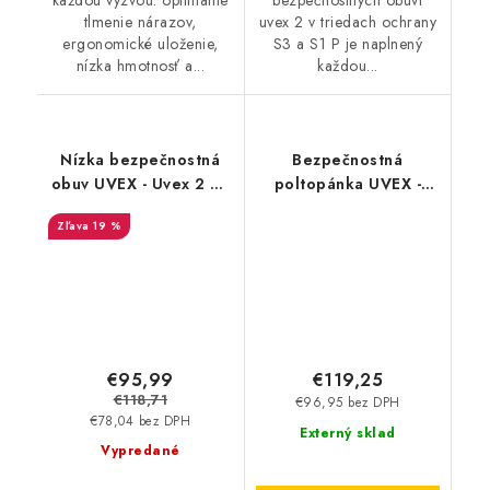
tlmenie nárazov,
uvex 2 v triedach ochrany
ergonomické uloženie,
S3 a S1 P je naplnený
nízka hmotnosť a...
každou...
Nízka bezpečnostná
Bezpečnostná
obuv UVEX - Uvex 2 S3
poltopánka UVEX -
SRC 6508 - Akciová
Uvex motion style S1
19 %
cena
SRC 6998
€95,99
€119,25
€118,71
€96,95 bez DPH
€78,04 bez DPH
Externý sklad
Vypredané