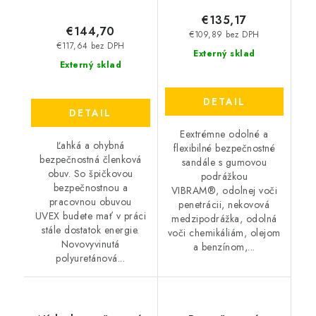
€135,17
€144,70
€109,89 bez DPH
€117,64 bez DPH
Externý sklad
Externý sklad
DETAIL
DETAIL
Eextrémne odolné a
Ľahká a ohybná
flexibilné bezpečnostné
bezpečnostná členková
sandále s gumovou
obuv. So špičkovou
podrážkou
bezpečnostnou a
VIBRAM®, odolnej voči
pracovnou obuvou
penetrácii, nekovová
UVEX budete mať v práci
medzipodrážka, odolná
stále dostatok energie.
voči chemikáliám, olejom
Novovyvinutá
a benzínom,...
polyuretánová...