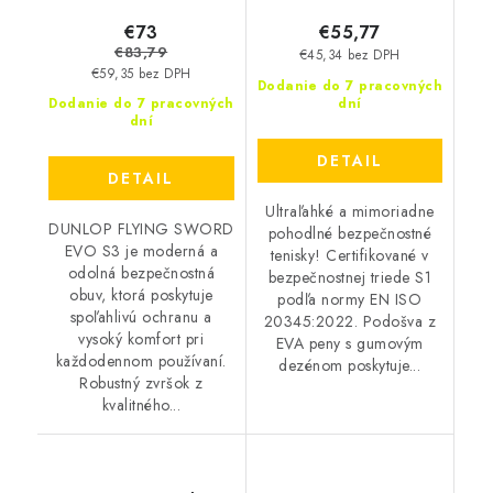
€73
€55,77
€83,79
€45,34 bez DPH
€59,35 bez DPH
Dodanie do 7 pracovných
Dodanie do 7 pracovných
dní
dní
DETAIL
DETAIL
Ultraľahké a mimoriadne
DUNLOP FLYING SWORD
pohodlné bezpečnostné
EVO S3 je moderná a
tenisky! Certifikované v
odolná bezpečnostná
bezpečnostnej triede S1
obuv, ktorá poskytuje
podľa normy EN ISO
spoľahlivú ochranu a
20345:2022. Podošva z
vysoký komfort pri
EVA peny s gumovým
každodennom používaní.
dezénom poskytuje...
Robustný zvršok z
kvalitného...