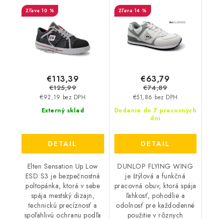
Sensation Up Low S3
O2 - biela DL0203002
10 %
14 %
ESD - čierno - biela
35641
€113,39
€63,79
€125,99
€74,89
€92,19 bez DPH
€51,86 bez DPH
Externý sklad
Dodanie do 7 pracovných
dní
DETAIL
DETAIL
Elten Sensation Up Low
DUNLOP FLYING WING
ESD S3 je bezpečnostná
je štýlová a funkčná
poltopánka, ktorá v sebe
pracovná obuv, ktorá spája
spája mestský dizajn,
ľahkosť, pohodlie a
technickú precíznosť a
odolnosť pre každodenné
spoľahlivú ochranu podľa
použitie v rôznych