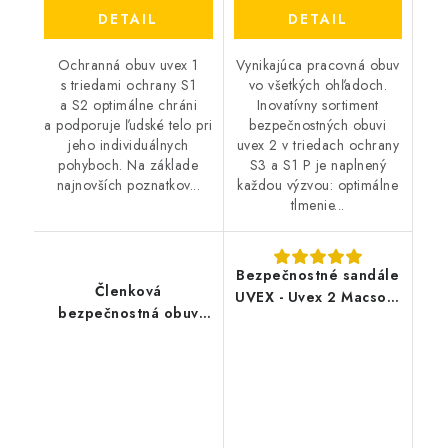
DETAIL
DETAIL
Ochranná obuv uvex 1
Vynikajúca pracovná obuv
s triedami ochrany S1
vo všetkých ohľadoch.
a S2 optimálne chráni
Inovatívny sortiment
a podporuje ľudské telo pri
bezpečnostných obuvi
jeho individuálnych
uvex 2 v triedach ochrany
pohyboch. Na základe
S3 a S1 P je naplnený
najnovších poznatkov...
každou výzvou: optimálne
tlmenie...
Bezpečnostné sandále
Členková
UVEX - Uvex 2 Macsole
bezpečnostná obuv
S1 P HRO SRC 6520
UVEX - Uvex 2 S3 SRC
6509