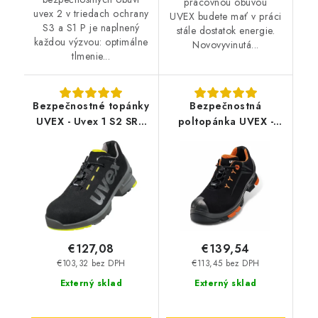
pracovnou obuvou
uvex 2 v triedach ochrany
UVEX budete mať v práci
S3 a S1 P je naplnený
stále dostatok energie.
každou výzvou: optimálne
Novovyvinutá...
tlmenie...
Bezpečnostné topánky
Bezpečnostná
UVEX - Uvex 1 S2 SRC
poltopánka UVEX -
8544
Uvex 2 S3 SRC 6508
€127,08
€139,54
€103,32 bez DPH
€113,45 bez DPH
Externý sklad
Externý sklad