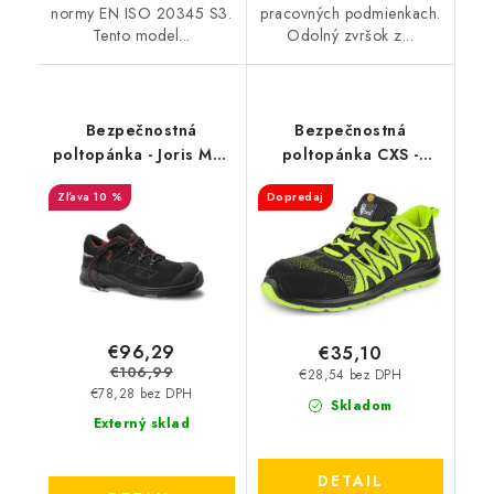
normy EN ISO 20345 S3.
pracovných podmienkach.
Tento model...
Odolný zvršok z...
Bezpečnostná
Bezpečnostná
poltopánka - Joris Max
poltopánka CXS -
S3 - čierna 35672
Texline Olib S1P ESD
10 %
Dopredaj
€96,29
€35,10
€106,99
€28,54 bez DPH
€78,28 bez DPH
Skladom
Externý sklad
DETAIL