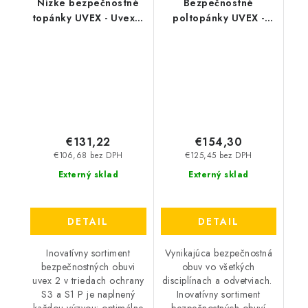
Nízke bezpečnostné
Bezpečnostné
topánky UVEX - Uvex 2
poltopánky UVEX -
Macsole S1 P HRO SRC
Uvex 2 Macsole S3 HI
6521
HRO SRC 6528
€131,22
€154,30
€106,68 bez DPH
€125,45 bez DPH
Externý sklad
Externý sklad
DETAIL
DETAIL
Inovatívny sortiment
Vynikajúca bezpečnostná
bezpečnostných obuvi
obuv vo všetkých
uvex 2 v triedach ochrany
disciplínach a odvetviach.
S3 a S1 P je naplnený
Inovatívny sortiment
každou výzvou: optimálne
bezpečnostných obuví