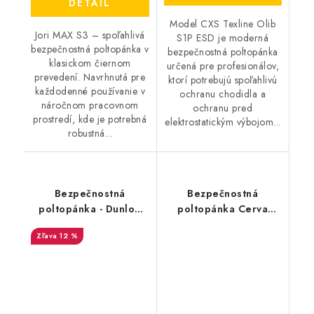
DETAIL
Model CXS Texline Olib
Jori MAX S3 – spoľahlivá
S1P ESD je moderná
bezpečnostná poltopánka v
bezpečnostná poltopánka
klasickom čiernom
určená pre profesionálov,
prevedení. Navrhnutá pre
ktorí potrebujú spoľahlivú
každodenné používanie v
ochranu chodidla a
náročnom pracovnom
ochranu pred
prostredí, kde je potrebná
elektrostatickým výbojom...
robustná...
Bezpečnostná
Bezpečnostná
poltopánka - Dunlop
poltopánka Cerva
FLYING SWORD EVO
Ultralight MF S1 ESD SR
12 %
S3 - čierna-červená
- čierna-biela
DL0201048