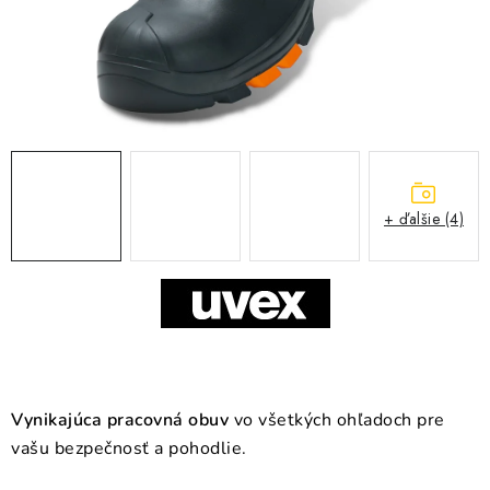
BLOG
KONTAKT
O NÁS
HODNOTENIE OBCHODU
+ ďalšie (4)
OCHRANNÉ PRACOVNÉ POMÔCKY
ZNAČKY
Často kladené otázky
INFORMÁCIE PRE ZÁKAZNÍKOV
Napíšte nám
Vynikajúca pracovná obuv
vo všetkých ohľadoch pre
vašu bezpečnosť a pohodlie.