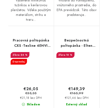
vybavená hliníkovou
vhodná do vonkajšieho,
tužinkou a kevlarovou
vnútorného prostredia, do
planžetou. Vďaka použitým
EPA prevádzok. Táto obuv
materiálom, strihu a
predstavuje...
tvaru...
Pracovná poltopánka
Bezpečnostná
CXS -Texline 4ENVI
poltopánka - Elten
Green O1
Joran BOA®Low S3
26 %
10 %
ESD - čierna-žltá
35646
Dopredaj
€26,05
€149,39
€35,35
€165,99
€21,18 bez DPH
€121,46 bez DPH
Skladom
Externý sklad