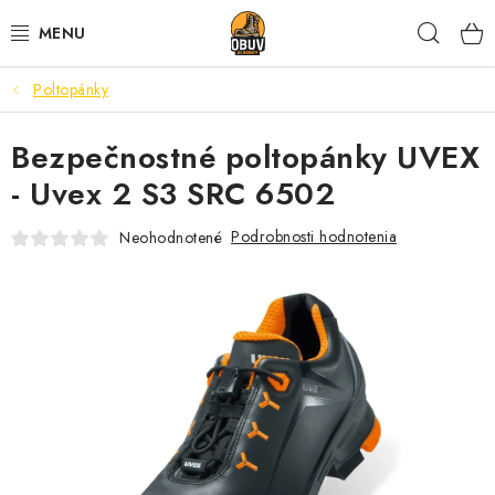
Prejsť
Hľad
na
obsah
Poltopánky
PRACOVNÁ A BEZPEČNOSTNÁ OBUV
Bezpečnostné poltopánky UVEX
VOĽNOČASOVÁ OBUV
- Uvex 2 S3 SRC 6502
VÝPREDAJ
Podrobnosti hodnotenia
Neohodnotené
VLOŽKY
IMPREGNÁCIA A OCHRANA
PRE KÁVIČKÁROV
BEZPEČNOSTNÉ NORMY A SYMBOLY