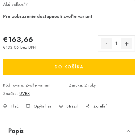
Akú veľkosť?
€163,66
€133,06 bez DPH
Jednotková cena:
DO KOŠÍKA
Kód tovaru:
Zvoľte variant
Záruka
:
2 roky
Značka:
UVEX
Tlač
Opýtať sa
Strážiť
Zdieľať
Popis