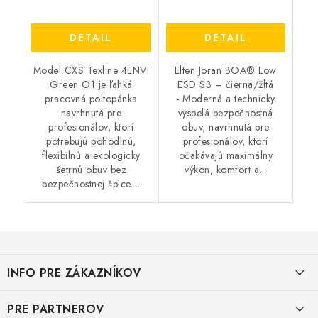
DETAIL
DETAIL
Model CXS Texline 4ENVI
Elten Joran BOA® Low
Green O1 je ľahká
ESD S3 – čierna/žltá
pracovná poltopánka
- Moderná a technicky
navrhnutá pre
vyspelá bezpečnostná
profesionálov, ktorí
obuv, navrhnutá pre
potrebujú pohodlnú,
profesionálov, ktorí
flexibilnú a ekologicky
očakávajú maximálny
šetrnú obuv bez
výkon, komfort a...
bezpečnostnej špice....
Z
á
INFO PRE ZÁKAZNÍKOV
p
ä
AKO NAKUPOVAŤ
PRE PARTNEROV