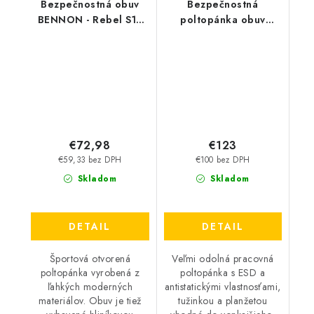
Bezpečnostná obuv
Bezpečnostná
BENNON - Rebel S1P
poltopánka obuv
ESD Green Low
BENNON - Predator S3
ESD
€72,98
€123
€59,33 bez DPH
€100 bez DPH
Skladom
Skladom
DETAIL
DETAIL
Športová otvorená
Veľmi odolná pracovná
poltopánka vyrobená z
poltopánka s ESD a
ľahkých moderných
antistatickými vlastnosťami,
materiálov. Obuv je tiež
tužinkou a planžetou